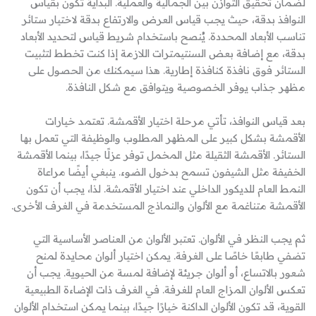
لضمان تحقيق التوازن بين الجمالية والعملية. البداية تكون بقياس
النوافذ بدقة، حيث يجب قياس العرض والارتفاع بدقة لاختيار ستائر
تناسب الأبعاد المحددة. يُنصح باستخدام شريط قياس لتحديد الأبعاد
بدقة، مع إضافة بعض السنتيمترات اللازمة إذا كنت تخطط لتثبيت
الستائر فوق نافذة كنافذة إطارية. هذا سيمكنك من الحصول على
مظهر جذاب يوفر الخصوصية ويتوافق مع شكل النافذة.
بعد قياس النوافذ، تأتي مرحلة اختيار الأقمشة. تعتمد خيارات
الأقمشة بشكل كبير على المظهر المطلوب والوظيفة التي تعمل بها
الستائر. الأقمشة الثقيلة مثل المخمل توفر عزلًا جيدًا، بينما الأقمشة
الخفيفة مثل الشيفون تسمح بدخول الضوء. ينبغي أيضًا مراعاة
النمط العام للديكور الداخلي عند اختيار الأقمشة. لذا، يجب أن تكون
الأقمشة متناغمة مع الألوان والنماذج المستخدمة في الغرف الأخرى.
ثم يجب النظر في الألوان. تعتبر الألوان من العناصر الأساسية التي
تضفي طابعًا خاصًا على الغرفة. يمكن اختيار ألوان محايدة لمنح
شعور بالاتساع، أو ألوان جريئة لإضافة لمسة من الحيوية. يجب أن
تعكس الألوان المزاج العام للغرفة. في الغرف ذات الإضاءة الطبيعية
القوية، قد تكون الألوان الداكنة خيارًا جيدًا، بينما يمكن استخدام الألوان