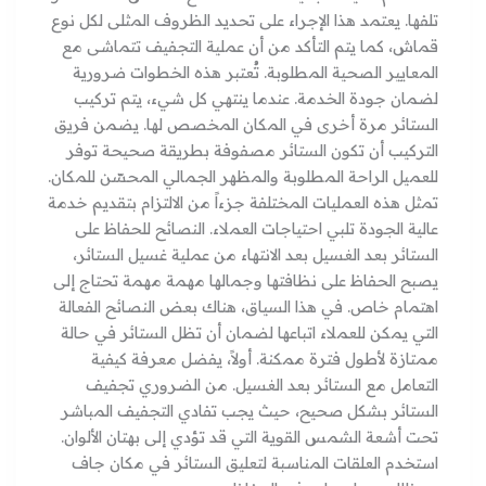
تلفها. يعتمد هذا الإجراء على تحديد الظروف المثلى لكل نوع
قماش، كما يتم التأكد من أن عملية التجفيف تتماشى مع
المعايير الصحية المطلوبة. تُعتبر هذه الخطوات ضرورية
لضمان جودة الخدمة. عندما ينتهي كل شيء، يتم تركيب
الستائر مرة أخرى في المكان المخصص لها. يضمن فريق
التركيب أن تكون الستائر مصفوفة بطريقة صحيحة توفر
للعميل الراحة المطلوبة والمظهر الجمالي المحسّن للمكان.
تمثل هذه العمليات المختلفة جزءاً من الالتزام بتقديم خدمة
عالية الجودة تلبي احتياجات العملاء. النصائح للحفاظ على
الستائر بعد الغسيل بعد الانتهاء من عملية غسيل الستائر،
يصبح الحفاظ على نظافتها وجمالها مهمة مهمة تحتاج إلى
اهتمام خاص. في هذا السياق، هناك بعض النصائح الفعالة
التي يمكن للعملاء اتباعها لضمان أن تظل الستائر في حالة
ممتازة لأطول فترة ممكنة. أولاً، يفضل معرفة كيفية
التعامل مع الستائر بعد الغسيل. من الضروري تجفيف
الستائر بشكل صحيح، حيث يجب تفادي التجفيف المباشر
تحت أشعة الشمس القوية التي قد تؤدي إلى بهتان الألوان.
استخدم العلقات المناسبة لتعليق الستائر في مكان جاف