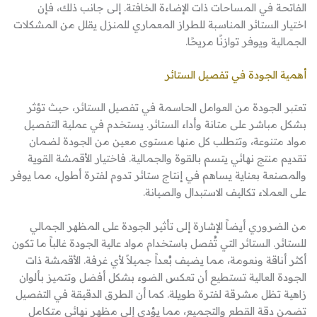
الفاتحة في المساحات ذات الإضاءة الخافتة. إلى جانب ذلك، فإن
اختيار الستائر المناسبة للطراز المعماري للمنزل يقلل من المشكلات
الجمالية ويوفر توازنًا مريحًا.
أهمية الجودة في تفصيل الستائر
تعتبر الجودة من العوامل الحاسمة في تفصيل الستائر، حيث تؤثر
بشكل مباشر على متانة وأداء الستائر. يستخدم في عملية التفصيل
مواد متنوعة، وتتطلب كل منها مستوى معين من الجودة لضمان
تقديم منتج نهائي يتسم بالقوة والجمالية. فاختيار الأقمشة القوية
والمصنعة بعناية يساهم في إنتاج ستائر تدوم لفترة أطول، مما يوفر
على العملاء تكاليف الاستبدال والصيانة.
من الضروري أيضاً الإشارة إلى تأثير الجودة على المظهر الجمالي
للستائر. الستائر التي تُفصل باستخدام مواد عالية الجودة غالباً ما تكون
أكثر أناقة ونعومة، مما يضيف بُعداً جميلاً لأي غرفة. الأقمشة ذات
الجودة العالية تستطيع أن تعكس الضوء بشكل أفضل وتتميز بألوان
زاهية تظل مشرقة لفترة طويلة. كما أن الطرق الدقيقة في التفصيل
تضمن دقة القطع والتجميع، مما يؤدي إلى مظهر نهائي متكامل