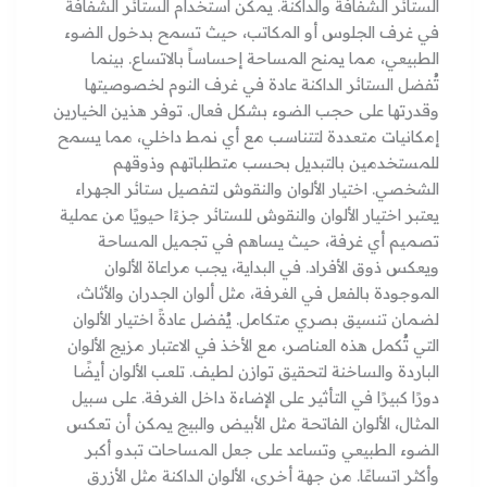
الستائر الشفافة والداكنة. يمكن استخدام الستائر الشفافة
في غرف الجلوس أو المكاتب، حيث تسمح بدخول الضوء
الطبيعي، مما يمنح المساحة إحساساً بالاتساع. بينما
تُفضل الستائر الداكنة عادة في غرف النوم لخصوصيتها
وقدرتها على حجب الضوء بشكل فعال. توفر هذين الخيارين
إمكانيات متعددة لتتناسب مع أي نمط داخلي، مما يسمح
للمستخدمين بالتبديل بحسب متطلباتهم وذوقهم
الشخصي. اختيار الألوان والنقوش لتفصيل ستائر الجهراء
يعتبر اختيار الألوان والنقوش للستائر جزءًا حيويًا من عملية
تصميم أي غرفة، حيث يساهم في تجميل المساحة
ويعكس ذوق الأفراد. في البداية، يجب مراعاة الألوان
الموجودة بالفعل في الغرفة، مثل ألوان الجدران والأثاث،
لضمان تنسيق بصري متكامل. يُفضل عادةً اختيار الألوان
التي تُكمل هذه العناصر، مع الأخذ في الاعتبار مزيج الألوان
الباردة والساخنة لتحقيق توازن لطيف. تلعب الألوان أيضًا
دورًا كبيرًا في التأثير على الإضاءة داخل الغرفة. على سبيل
المثال، الألوان الفاتحة مثل الأبيض والبيج يمكن أن تعكس
الضوء الطبيعي وتساعد على جعل المساحات تبدو أكبر
وأكثر اتساعًا. من جهة أخرى، الألوان الداكنة مثل الأزرق