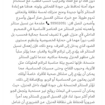
دون فك أو مع الفك والتركيب حسب الطلب، مع استخدام
مواد آمنة تحافظ على جودة القماش ولونه. هدفنا هو إعادة
الستائر كأنها جديدة ومنح منزلك لمسة نظافة وانتعاش
تدوم طويلاً. مع خبراء ستائر، الغسيل صار أسهل وأسرع
وأضمن. اتصل الان : 55502051
مقدمة عن غسيل ستائر
وأهميته تعتبر الستائر من العناصر الأساسية في التصميم
الداخلي لأي منزل. فهي لا تضيف لمسة جمالية فحسب، بل
تلعب دوراً مهما في حماية الخصوصية وتنظيم مستوى
الضوء الذي يدخل إلى الغرف. ومع ذلك، فإن إهمال غسيل
الستائر قد يؤدي إلى تراكم الأتربة والغبار، مما يؤثر سلباً
على مظهر المنزل وصحة ساكنيه. عندما تكون الستائر
متسخة، فإنها تصبح بيئة مناسبة لتراكم الملوثات مثل
الأتربة، وحبوب اللقاح، وحتى مسببات الحساسية، مما
يمكن أن يؤدي إلى مشاكل صحية للأفراد خاصةً أولئك
الذين يعانون من الحساسية أو الربو. وبالإضافة إلى ذلك،
تؤثر الستائر المتسخة على جودة الهواء داخل المنزل، حيث
يمكن أن تتسبب في انبعاث روائح غير مستحبة وتجعل الجو
العام أكثر سوءً. لذا، فإن الغسيل الدوري للستائر يعد أمراً
ضرورياً للحفاظ على نظافة المنزل. من الضروري أن شامل