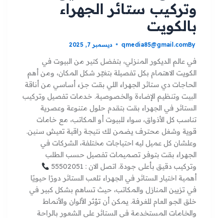
وتركيب ستائر الجهراء
بالكويت
By
qmedia85@gmail.com
ديسمبر 7, 2025
في عالم الديكور المنزلي، بتفضل كتير من البيوت في
الكويت الاهتمام بكل تفصيلة بتغيّر شكل المكان، ومن أهم
الحاجات دي ستائر الجهراء اللي بقت جزء أساسي من أناقة
البيت وتنظيم الإضاءة والخصوصية. خدمات تفصيل وتركيب
الستائر في الجهراء بقت بتقدم حلول متنوعة وعصرية
تناسب كل الأذواق، سواء للبيوت أو المكاتب، مع خامات
قوية وشغل محترف يضمن لك نتيجة راقية تعيش سنين.
وعلشان كل عميل ليه احتياجات مختلفة، الشركات في
الجهراء بقت بتوفر تصميمات تفصيل حسب الطلب
وتركيب دقيق بأعلى جودة. اتصل الان : 55502051
أهمية اختيار الستائر في الجهراء تلعب الستائر دورًا حيويًا
في تزيين المنازل والمكاتب، حيث تساهم بشكل كبير في
خلق الجو العام للغرفة. يمكن أن تؤثر الألوان والأنماط
والخامات المستخدمة في الستائر على الشعور بالراحة