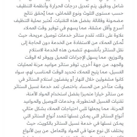
شامل ودقيق. يتم تعديل درجات الحرارة وأنظمة التنظيف
حسب مستوى التلوث ونوع القماش، مما يُحقق نتائج
مضمونة وفعّالة. بفضل هذه التقنيات، تُعتبر عملية التنظيف
أسرع وأقل مشقة، مما يسهم في توفير وقت العملاء.
علاوة على ذلك، تقدم ستائر خدمات توصيل مريحة، حيث
تُمكن العملاء من الاستفادة من الخدمة دون الحاجة إلى
نقل الستائر بأنفسهم. تتضمن هذه الخدمة الاستلام
والتوزيع، مما يسهل الإجراءات للعميل ويوفر له الوقت
والجهد. من جهة أخرى، توفر ستائر مواعيد مرنة لعمليات
الغسيل، مما يتيح للعملاء تحديد الوقت المناسب لهم، سواء
كانوا مشغولين خلال النهار أو يفضلون استلام الستائر في
وقت متأخر من المساء. باختصار، تعد خدمة غسيل الستائر
من ستائر خيارا متميزا بفضل استخدام المواد الآمنة،
تقنيات الغسيل المتطورة، وخدمات التوصيل والمواعيد
المرنة، مما يجعلها تلبي احتياجات العملاء بشكل مثالي.
أنواع الستائر التي يمكن غسلها تتعدد أنواع الستائر التي
يمكن غسلها في خدمة غسيل الستائر بالكويت، حيث
يختلف كل نوع منها في المواد والتعامل. من بين الأنواع