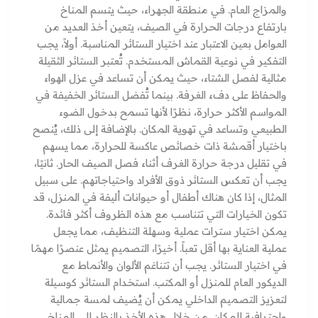
والمزاج العام. في منطقة الجهراء، حيث يتسم المناخ
بارتفاع درجات الحرارة في الصيف، يتعين أخذ العديد من
العوامل بعين الاعتبار عند اختيار الستائر المناسبة. أولاً، يجب
التفكير في نوعية القماش المستخدم. تُعتبر الستائر الثقيلة
مثالية لفصل الشتاء، حيث يمكن أن تساعد في عزل الهواء
والحفاظ على دفء الغرفة. بينما تُفضل الستائر الخفيفة في
المواسم الأكثر حرارة، نظرًا لأنها تسمح بدخول الضوء
الطبيعي وتساعد في تهوية المكان. بالإضافة إلى ذلك، يُنصح
باختيار أقمشة ذات خصائص عاكسة للحرارة، مما يسهم
في تقليل درجة حرارة الغرف أثناء فصل الصيف الحار. ثانيًا،
يجب أن تعكس الستائر ذوق الأفراد واحتياجاتهم. على سبيل
المثال، إذا كان هناك أطفال أو حيوانات أليفة في المنزل، قد
تكون الخيارات التي تتناسب مع هذه الظروف أكثر فائدة.
يمكن اختيار سترات عملية وسهلة التنظيف، مما يجعل
عملية العناية بها أقل تعباً. أخيرًا، التصميم يمثل عنصرًا مهمًا
في اختيار الستائر. يجب أن تتناغم الألوان والأنماط مع
الديكور العام للمنزل أو المكتب. استخدام الستائر كوسيلة
لتعزيز التصميم الداخلي يمكن أن يُضيف لمسة جمالية
واحترافية للمكان. من خلال هذه الأخذ بالنظر إلى المناخ