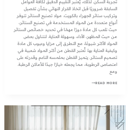
تجربة السكن. لذلك، يُعتبر التقييم الدقيق لكافة العوامل
السابقة ضروريًا قبل اتخاذ القرار النهائي بشأن تفصيل
وتركيب ستائر الجهراء بالكويت. مواد تصنيع الستائر تتوفر
أنواع متعددة من المواد المستخدمة في تصنيع الستائر،
حيث تلعب كل مادة دورًا مهمًا في تحديد خصائص الستائر
من حيث المظهر، الأداء، وسهولة العناية. لنتناول بعض
المواد الأكثر شيوعًا، مع التطرق إلى مزايا وعيوب كل مادة
وكيفية العناية بها. تُعتبر القطن من أكثر المواد شعبية في
تصميم الستائر. يتميز القطن بملمسه الناعم وقدرته على
امتصاص الرطوبة، مما يجعله خيارًا جيدًا للأماكن الرطبة.
ومع
READ MORE