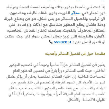
إذا كنت تبي تضبط ديكور بيتك وتضيف لمسة فخمة ومرتبة،
لازم تختار فني
ستائر
الكويت يكون شغله نظيف ومضمون.
لأن تركيب وتفصيل الستائر مو بس شكل، هو فن يحتاج خبرة.
ودقة علشان يطلع المظهر متناسق مع الأثاث والإضاءة. فني
الستائر المحترف بالكويت
.
يساعدك تختار القماش المناسب،
الألوان، والطريقة اللي تبرز جمال المكان سواء كان بيت، مكتب
أو فندق اتصل الان :
55502051
مقدمة حول فن تفصيل الستائر وأهميته
يعتبر فن تفصيل الستائر جزءاً أساسياً ومهماً في. تصميم الديكور
الداخلي، حيث تلعب الستائر دوراً بارزاً في تحسين المظهر العام
للمساحات الداخلية. إن اختيار الستائر المناسبة يمكن أن يؤثر بشكل
كبير على الأجواء التي تسود الغرفة، إذ تساهم في خلق شعور من
الراحة والانسجام . مع بقية عناصر الديكور. لذلك، يعد تحديد ستائر
تناسب التصميم العام للغرفة أمراً حيوياً، ويتطلب تفكيراً دقيقاً في
الألوان، الأقمشة، والأشكال.