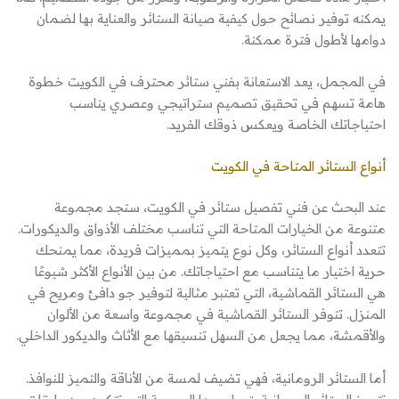
يمكنه توفير نصائح حول كيفية صيانة الستائر والعناية بها لضمان
دوامها لأطول فترة ممكنة.
في المجمل، يعد الاستعانة بفني ستائر محترف في الكويت خطوة
هامة تسهم في تحقيق تصميم ستراتيجي وعصري يناسب
احتياجاتك الخاصة ويعكس ذوقك الفريد.
أنواع الستائر المتاحة في الكويت
عند البحث عن فني تفصيل ستائر في الكويت، ستجد مجموعة
متنوعة من الخيارات المتاحة التي تناسب مختلف الأذواق والديكورات.
تتعدد أنواع الستائر، وكل نوع يتميز بمميزات فريدة، مما يمنحك
حرية اختيار ما يتناسب مع احتياجاتك. من بين الأنواع الأكثر شيوعًا
هي الستائر القماشية، التي تعتبر مثالية لتوفير جو دافئ ومريح في
المنزل. تتوفر الستائر القماشية في مجموعة واسعة من الألوان
والأقمشة، مما يجعل من السهل تنسيقها مع الأثاث والديكور الداخلي.
أما الستائر الرومانية، فهي تضيف لمسة من الأناقة والتميز للنوافذ.