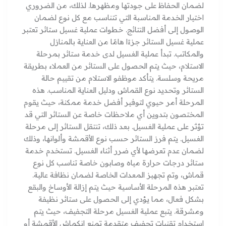
لضمان الحفاظ على جودتها ومظهرها. لذلك، من الضروري
اختيار الخدمة المناسبة التي تتناسب مع كل نوع لضمان
الوصول إلى أفضل النتائج. خطوات عملية غسيل ستائر تعتبر
عملية غسيل الستائر جزءًا هامًا من العناية بالمنازل
والمكاتب. تبدأ عملية الغسيل لدى خدمة ستائر بمرحلة
الاستلام، حيث يتم الحصول على الستائر من العملاء بطريقة
مريحة وسلسة. يتأكد موظفو الاستلام من تقييم حالة
الستائر وتحديد نوع القماش ودليل العناية المناسب. هذه
المرحلة أمر حيوي لتوفير أفضل خدمة ممكنة، حيث يقوم
المختصون بتدوين أي ملاحظات خاصة عن الستائر التي قد
تؤثر على عملية الغسيل. بعد ذلك، تنتقل الستائر إلى مرحلة
الغسيل. يتم فرز الستائر حسب نوع الأقمشة وألوانها، وذلك
لضمان عدم تعرضها لأي ضرر أثناء الغسيل. تستخدم خدمة
ستائر درجات حرارة مياه وصابون خاصة تناسب كل نوع
قماش، وتم تجهيز المعدات الخاصة لضمان نظافة عالية.
تعتبر هذه المرحلة الأساسية حيث يتم إزالة الأوساخ والبقع
بشكل فعال، مما يؤدي إلى الحصول على ستائر نظيفة
ومشرقة. يتبع عملية الغسيل مرحلة التجفيف، حيث يتم
استخدام تقنيات تجفيف متقدمة تمنع انكماش الأقمشة أو