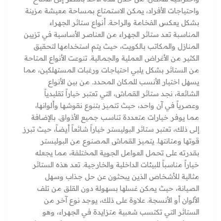
واحتياجات الأفراد، يمكن الاستمتاع بمساحة معيشة مزينة
بشكل يعكس الفخامة والراحة. أنواع ستائر الجهراء
المناسبة تعد ستائر الجهراء من العناصر الأساسية في تزيين
المنازل والمكاتب بالكويت، حيث يتم استخدامها لتحقيق
الكثير من الأغراض العملية والجمالية. تنوعت الأنواع المتاحة
من الستائر بشكل يلبي احتياجات ورغبات المستهلكين، مما
يسهل اختيار الأنسب للمكان المحدد. من بين الأنواع
الشائعة، نجد ستائر القماش، التي تعتبر خياراً تقليدياً
وعصرياً في آن واحد، حيث تتميز بتنوع نقوشها وألوانها،
مما يوفر خيارات متعددة تناسب جميع الأذواق. بالإضافة
إلى ذلك، تعتبر ستائر البوليستر خياراً شائعاً أيضاً، حيث تبرز
قوتها ومتانتها. يتميز القماش المصنوع من البوليستر
بقدرته على تحمل العوامل الجوية المختلفة، مما يجعله
خياراً مناسباً للبيئات الداخلية والخارجية. تعد هذه الستائر
مثالية للأشخاص الذين يبحثون عن حل جذاب وسهل
الصيانة، حيث يمكن غسلها بسهولة دون القلق من تلف
الألوان أو الأنسجة. علاوة على ذلك، يوجد نوع آخر من
الستائر التي تكتسب شعبية متزايدة في الجهراء، وهو