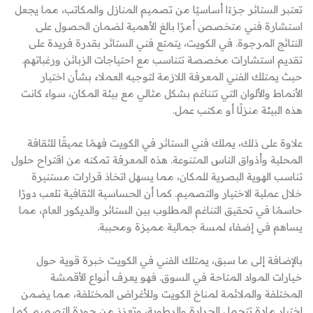
تعتبر الستائر جزءًا أساسيًا من تصميم المنازل والمكاتب، مما يجعل
استشارة فني متخصص أمرًا بالغ الأهمية لضمان الحصول على
النتائج المرجوة. في الكويت، يتمتع فني الستائر بقدرة فريدة على
تقديم استشارات مخصصة تتناسب مع احتياجات الزبائن ورغباتهم.
حيث يمتلك الفني المعرفة اللازمة لتوجيه العملاء بشأن اختيار
الأنماط والألوان التي تتناغم بشكل مثالي مع بيئة المكان، سواء كانت
هذه البيئة منزلًا أو مكتب عمل.
علاوة على ذلك، يملك فني الستائر في الكويت فهمًا عميقًا للثقافة
المحلية وأذواق الناس المتنوعة. هذه المعرفة تمكنه من اقتراح حلول
تناسب الهوية البصرية للمكان، مما يسهل اتخاذ قرارات مستنيرة
خلال عملية الاختيار والتصميم. كما أن الحساسية الثقافية تلعب دورًا
حاسمًا في تحقيق التناغم المطلوب بين الستائر والديكور العام، مما
يساهم في إضفاء لمسة جمالية مميزة ومحببة.
بالإضافة إلى ما سبق، يمتلك الفني في الكويت خبرة قوية حول
خيارات المواد المتاحة في السوق. فهو يعرف أنواع الأقمشة
المختلفة والملائمة لمناخ الكويت وللأغراض المختلفة، مما يضمن
اختيار مادة تتحمل الحرارة والرطوبة، وتعزز من جودة التصميم. كما