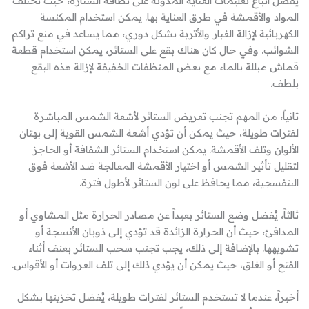
يفضل اتباع تعليمات العناية المدونة على بطاقة الستارة، حيث تختلف
المواد والأقمشة في طرق العناية بها. يمكن استخدام المكنسة
الكهربائية لإزالة الغبار والأتربة بشكل دوري، مما يساعد في منع تراكم
الشوائب. وفي حال كان هناك بقع على الستائر، يمكن استخدام قطعة
قماش مبللة بالماء مع بعض المنظفات الخفيفة لإزالة هذه البقع
بلطف.
ثانياً، من المهم تجنب تعريض الستائر لأشعة الشمس المباشرة
لفترات طويلة، حيث يمكن أن تؤدي أشعة الشمس القوية إلى بهتان
الألوان وتلف الأقمشة. يمكن استخدام الستائر الشفافة أو الحاجز
لتقليل تأثير الشمس أو اختيار الأقمشة المعالجة ضد الأشعة فوق
البنفسجية، مما يحافظ على لون الستائر لأطول فترة.
ثالثاً، يُفضل وضع الستائر بعيداً عن مصادر الحرارة مثل المشاوي أو
المدافئ، حيث أن الحرارة الزائدة قد تؤدي إلى ذوبان الأنسجة أو
تشويهها. بالإضافة إلى ذلك، يجب تجنب سحب الستائر بعنف أثناء
الفتح أو الغلق، حيث يمكن أن يؤدي ذلك إلى تلف العروات أو الأقواس.
أخيراً، عندما لا تستخدم الستائر لفترات طويلة، يُفضل تخزينها بشكل