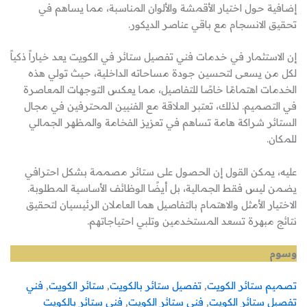
إضافية حول اختيار الأقمشة والألوان المناسبة، مما يساهم في
تحقيق الانسجام مع باقي عناصر الديكور.
إن الاستثمار في خدمات فني تفصيل ستائر في الكويت يعد خياراً ذكياً
لكل من يسعى لتحسين جودة مساحاته الداخلية، حيث تولي هذه
الخدمات اهتمامًا خاصًا للتفاصيل، مما يعكس التوجهات المعاصرة
في التصميم. لذلك، تعتبر العلاقة مع الفنيين المحترفين في مجال
الستائر شراكة هامة تساهم في تعزيز الفخامة والمظهر الجمالي
للمكان.
عليه، يمكن القول إن الحصول على ستائر مصممة بشكل احترافي
يضمن ليس فقط الجمالية، بل أيضًا الوظائف الأساسية المطلوبة.
الاختيار الأمثل والاهتمام بالتفاصيل هما العاملان الرئيسيان لتحقيق
نتائج مبهرة تسعد المستخدمين وتلبي احتياجاتهم.
وسوم
تصميم ستائر الكويت
, 
تفصيل ستائر بالكويت
, 
ستائر الكويت
, 
فني
تفصيل ستائر الكويت
, 
فني ستائر الكويت
, 
فني ستائر بالكويت