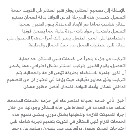
بالإضافة إلى تصميم الستائر، يوفر فنيو الستائر في الكويت خدمة
التفصيل. تتضمن هذه المرحلة قياس النوافذ بدقة لضمان تصنيع
ستائر تتناسب تمامًا مع الأبعاد المحددة. يقوم الفنيون بعملية
التفصيل باستخدام مواد ذات جودة عالية، مما يضمن قوتها
واستدامتها على المدى الطويل. يعتبر ذلك أمرًا جوهريًا للحصول على
ستائر تلبي متطلبات العميل من حيث الجمال والوظيفة.
التركيب هو جزء لا يتجزأ من خدمات فنيي الستائر. بعد عملية
التفصيل، يقوم الفنيون بتركيب الستائر بشكل احترافي، مما يضمن
أن تكون جاهزة للاستخدام بطريقة تؤمن الراحة والجمالية. يتم
التركيب وفق معايير دقيقية، حيث يؤخذ في الاعتبار كل من التصميم
الداخلي للمكان وأبعاد النوافذ، لضمان أفضل مظهر ممكن.
أخيرًا، تأتي خدمة الصيانة كعنصر هام في حزمة الخدمات المقدمة.
تساعد هذه الخدمة في الحفاظ على حالة الستائر وجودتها، من خلال
إجراء التعديلات اللازمة وتنظيفها بشكل دوري. يعكس تقديم هذه
الخدمات التزام فنيي الستائر في الكويت بتقديم تجربة شاملة تلبي
احتياجات العملاء وتفوق توقعاتهم، مما يضمن رضاهم عن وجود