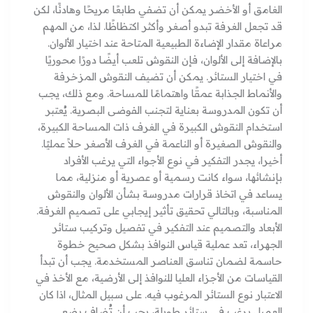
الغامق أو الأخضر يمكن أن تضفي طابعًا مريحًا وهادئًا، لكن
قد تجعل الغرفة تبدو أصغر وأكثر اكتظاظًا. لذا، من المهم
مراعاة مقدار الإضاءة الطبيعية المتاحة عند اختيار الألوان.
بالإضافة إلى الألوان، فإن النقوش تلعب أيضًا دورًا محوريًا
في اختيار الستائر. يمكن أن تضيف النقوش المزخرفة
والأنماط الجذابة عمقًا واهتمامًا للمساحة. ومع ذلك، يجب
أن تكون المدروسة بعناية لتجنب الفوضى البصرية. يُعتبر
استخدام النقوش الكبيرة في الغرف ذات المساحة الكبيرة،
والنقوش الصغيرة أو الناعمة في الغرف الأصغر حلاً عمليًا.
أخيرا، يجدر التفكير في نوع الأجواء التي يرغب الأفراد
بإنشائها، سواء كانت رسمية أو عصرية أو منزلية، مما
يساعد في اتخاذ قرارات مدروسة بشأن الألوان والنقوش
المناسبة، وبالتالي تحقيق تأثير إيجابي على تصميم الغرفة.
الأبعاد والتصميم عند التفكير في تفصيل وتركيب ستائر
الجهراء، تعد عملية قياس النوافذ بشكل صحيح خطوة
حاسمة لضمان تناسق العناصر المستخدمة. يجب أن تبدأ
القياسات من الأجزاء العليا للنوافذ إلى الأرضية، مع الأخذ في
الاعتبار نوع الستائر المرغوب فيه. على سبيل المثال، اذا كان
العميل يرغب في ستائر طويلة، يجب أن تُضاف بضع