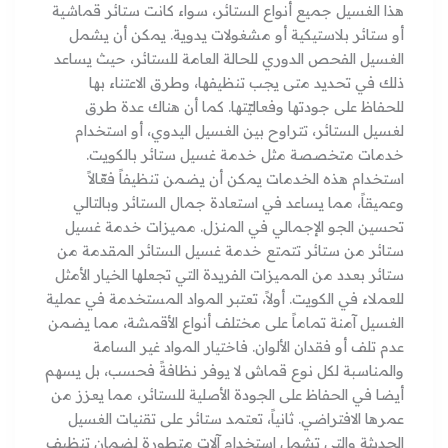
هذا الغسيل جميع أنواع الستائر، سواء كانت ستائر قماشية
أو ستائر بلاستيكية أو مشغولات يدوية. يمكن أن يشمل
الغسيل الفحص الدوري للحالة العامة للستائر، حيث يساعد
ذلك في تحديد متى يجب تنظيفها، وطرق الاعتناء بها
للحفاظ على جودتها وفعاليّتها. كما أن هناك عدة طرق
لغسيل الستائر، تتراوح بين الغسيل اليدوي، أو استخدام
خدمات متخصصة مثل خدمة غسيل ستائر بالكويت.
استخدام هذه الخدمات يمكن أن يضمن تنظيفاً فعّالاً
وعميقاً، مما يساعد في استعادة جمال الستائر وبالتالي
تحسين الجو الإجمالي في المنزل. مميزات خدمة غسيل
ستائر من ستائر تتمتع خدمة غسيل الستائر المقدمة من
ستائر بعدد من المميزات الفريدة التي تجعلها الخيار الأمثل
للعملاء في الكويت. أولاً، تعتبر المواد المستخدمة في عملية
الغسيل آمنة تماماً على مختلف أنواع الأقمشة، مما يضمن
عدم تلف أو فقدان الألوان. فاختيار المواد غير السامة
والمناسبة لكل نوع قماش لا يوفر نظافةً فحسب، بل يسهم
أيضا في الحفاظ على الجودة الأصلية للستائر، مما يعزز من
عمرها الافتراضي. ثانياً، تعتمد ستائر على تقنيات الغسيل
الحديثة والتي تشمل استخدام آلات متطورة لضمان تنظيف