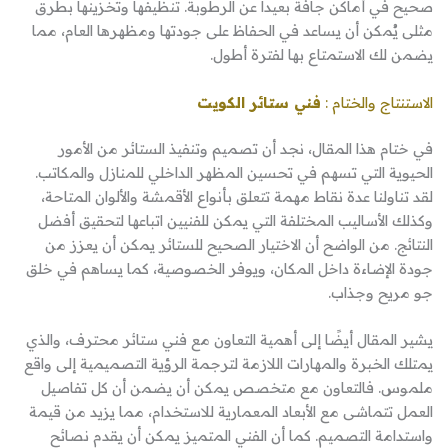
صحيح في أماكن جافة بعيداً عن الرطوبة. تنظيفها وتخزينها بطرق
مثلى يُمكن أن يساعد في الحفاظ على جودتها ومظهرها العام، مما
يضمن لك الاستمتاع بها لفترة أطول.
الاستنتاج والختام :
فني ستائر الكويت
في ختام هذا المقال، نجد أن تصميم وتنفيذ الستائر من الأمور
الحيوية التي تسهم في تحسين المظهر الداخلي للمنازل والمكاتب.
لقد تناولنا عدة نقاط مهمة تتعلق بأنواع الأقمشة والألوان المتاحة،
وكذلك الأساليب المختلفة التي يمكن للفنيين اتباعها لتحقيق أفضل
النتائج. من الواضح أن الاختيار الصحيح للستائر يمكن أن يعزز من
جودة الإضاءة داخل المكان، ويوفر الخصوصية، كما يساهم في خلق
جو مريح وجذاب.
يشير المقال أيضًا إلى أهمية التعاون مع فني ستائر محترف، والذي
يمتلك الخبرة والمهارات اللازمة لترجمة الرؤية التصميمية إلى واقع
ملموس. فالتعاون مع متخصص يمكن أن يضمن أن كل تفاصيل
العمل تتماشى مع الأبعاد المعمارية للاستخدام، مما يزيد من قيمة
واستدامة التصميم. كما أن الفني المتميز يمكن أن يقدم نصائح