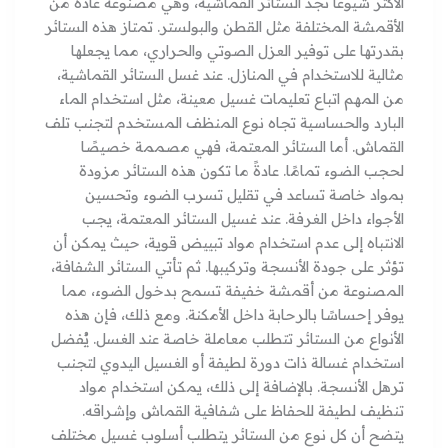
الأكثر شيوعًا نجد الستائر القماشية، وهي مصنوعة عادة من
الأقمشة المختلفة مثل القطن والبولستر. تمتاز هذه الستائر
بقدرتها على توفير العزل الصوتي والحراري، مما يجعلها
مثالية للاستخدام في المنازل. عند غسل الستائر القماشية،
من المهم اتباع تعليمات غسيل معينة، مثل استخدام الماء
البارد والحساسية تجاه نوع المنظف المستخدم لتجنب تلف
القماش. أما الستائر المعتمة، فهي مصممة خصيصًا
لحجب الضوء تمامًا. عادةً ما تكون هذه الستائر مزودة
بمواد خاصة تساعد في تقليل تسرب الضوء وتحسين
الأجواء داخل الغرفة. عند غسيل الستائر المعتمة، يجب
الانتباه إلى عدم استخدام مواد تبييض قوية، حيث يمكن أن
تؤثر على جودة الأنسجة وتركيبها. ثم تأتي الستائر الشفافة،
المصنوعة من أقمشة خفيفة تسمح بدخول الضوء، مما
يوفر إحساسًا بالرحابة داخل الأمكنة. ومع ذلك، فإن هذه
الأنواع من الستائر تتطلب معاملة خاصة عند الغسل. يُفضل
استخدام غسالة ذات دورة لطيفة أو الغسيل اليدوي لتجنب
ترهل الأنسجة. بالإضافة إلى ذلك، يمكن استخدام مواد
تنظيف لطيفة للحفاظ على شفافية القماش وإشراقه.
يتضح أن كل نوع من الستائر يتطلب أسلوب غسيل مختلف