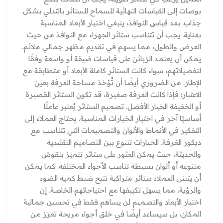
بوصات إلى القياسات النهائية للسماح للستائر بالتدلي بشكل
جذاب. بعد قياس النوافذ، ينبغي اختيار الأبعاد المناسبة
بعناية. يجب أن تتناسب ستائر الجهراء مع النوافذ من حيث
العرض والطول، مما يسهم في تقديم مظهر جمالي ملائم.
يمكن أن يعتمد الزبائن على قياسات ضيقة أو واسعة وفقًا
لتفضيلاتهم، سواء كانت الستائر كاملة الأبعاد أو متطابقة مع
الإطار. من الضروري أيضًا أن تُؤخذ مساحة الغرفة بعين
الاعتبار؛ فإذا كانت الغرفة صغيرة، قد تكون الستائر القصيرة
أو الخفيفة الخيار الأفضل. تصميم الستائر يُعتبر عاملًا
أساسيًا آخر في اختيار الخيارات المناسبة. يحتاج العملاء إلى
التفكير في الأنماط والألوان والتصميمات التي تتناسب مع
ديكور الغرفة. الخيارات تتنوع بين التصاميم التقليدية
والحديثة، حيث يمكن العثور على ستائر تتميز بنقوش
متنوعة أو ألوان بسيطة تناسب الأجواء المختلفة. كما يمكن
أن يتبنى العملاء ستائر متراكبة تتيح ضبط كمية الضوء
والرؤية، مما يسهل تكييفها مع احتياجاتهم الخاصة. إن
اختيار الأبعاد والتصميم لن يساهم فقط في تحسين جمالية
المكان، بل سيساعد أيضًا في خلق أجواء مريحة تعزز من