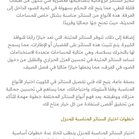
تتميز الستائر الرومانية بتصاميمها العصرية التي تتكون من طبقات
قابلة للطي، مما يتيح لك التحكم بسهولة في كمية الضوء الداخل إلى
الغرفة. هذه الأنواع من الستائر مناسبة بشكل خاص للمساحات
الحديثة، حيث تمنح جوًا جماليًا وفريدًا.
إضافة إلى ذلك، تتوفر الستائر المثبتة، التي تعد خيارًا رائعًا للنوافذ
الكبيرة. يتم تثبيت هذه الستائر على القضبان أو الإطارات، مما يسمح
لها بالتحرك بسلاسة، وهي مثالية للمساحات متعددة الاستخدامات.
تساعد الستائر المثبتة في تحسين العزل الحراري والتقليل من دخول
الضوء في الغرف، مما يجعلها خيارًا مثاليًا في فصل الصيف.
بصفة عامة، يتيح لك فني تفصيل الستائر في الكويت اختيار الأنواع
المناسبة وفقًا لأسلوبك واحتياجاتك، مما يساهم في تحسين جمالية
منزلك ووظيفته. يعد فهم أنواع الستائر المختلفة خطوة مهمة للتأكد
من تحقيق أقصى استفادة من كل خيار متاح لك.
خطوات اختيار الستائر المناسبة للمنزل
اختيار الستائر المناسبة للمنزل يتطلب اتخاذ عدة خطوات أساسية