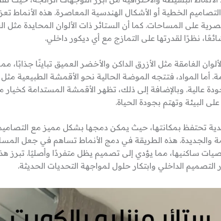
لتصاميم الخطية أو الأشكال الهندسية المعاصرة. هذه الأنماط تعز
ة على المساحات. كما أن الستائر ذات الألوان المحايدة مثل الب
شائعًا، نظرًا لقدرتها على التمازج مع أي ديكور داخلي.
لوان الغامقة مثل الأزرق الداكن والأخضر العميق تباينًا جذابًا، م
ة. أما المواد، فتتجه الموضة الحالية نحو الأقمشة الطبيعية مثل 
ودة عالية. وبالإضافة إلى ذلك، تظهر الأقمشة المستدامة كخيار 
ى البيئة وتهتم بجودة الحياة.
قليدية تحتفظ بمكانتها، حيث يمكن دمجها بشكل مميز مع التصاميم
قديمة والجديدة. هذه الطريقة في دمج الأنماط تساهم في جعل المسا
صيات ساكنيها، مما يؤدي إلى تصميم يظل متفردًا وأصليًا. تبرز ه
التصميم الداخلي وابتكار حلول لمواجهة التحديات الحديثة.