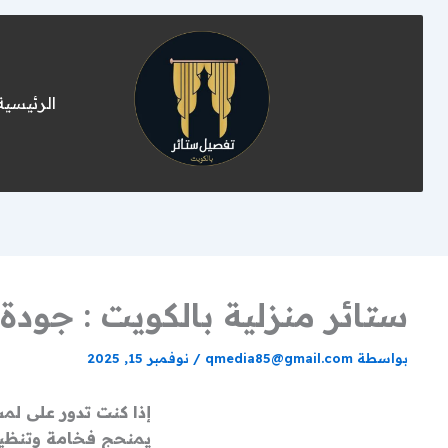
ستائر
افضل
غسي
غسي
خدمات
الاحمدي
ستائ
ستائ
تفصيل
دون
الكو
وتركيب
|
فك
الرئيسية
ستائر
|
تنظ
الجهراء
حل
احتر
بالكويت
عملي
بجود
عالية
وسري
لأناق
بيتك
ستائر منزلية بالكويت : جود
بواسطة
qmedia85@gmail.com
/
نوفمبر 15, 2025
إذا كنت تدور على لم
يمنحج فخامة وتنظيم