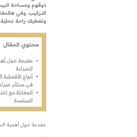
ذوقهم ومساحة البيت،
التركيب. وفي هالمقا
وتعطيك راحة عمليّة 
محتوي المقال
مقدمة حول أهمي
المنزلية
أنواع الأقمشة 
في ستائر منزلي
المعاناة مع اختي
المناسبة
مقدمة حول أهمية الست