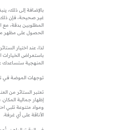
بالإضافة إلى ذلك، ينبغ
غير صحيحة، فإن ذلك 
المطلوبين بدقة، مع ا
الحصول على مظهر م
لذا، عند اختيار الستائ
باستعراض الخيارات ال
المنهجية ستساعدك على 
توجهات الموضة في تص
تعتبر الستائر من الع
إظهار جمالية المكان.
ومواد متنوعة تلبي اح
الأناقة على أي غرفة.
في الوقت الراهن، تُعد