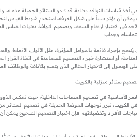
ي أخذ قياسات النوافذ بعناية. قد تبدو الستائر الجميلة مذهلة، ولك
يمكن أن يؤثر سلباً على شكل الغرفة. استخدم شريط القياس لت
لأخذ في الاعتبار ارتفاع السقف وتصميم النوافذ. تقنيات القياس
تماسك وجذاب.
ر، يُنصح بإجراء قائمة بالعوامل المؤثرة، مثل الألوان، الأنماط، والخ
متاحة، أو استشارة خبراء التصميم للمساعدة في اتخاذ القرار الم
الوصول إلى الاختيار المثالي الذي يتسم بالأناقة والوظائف الم
ميم ستائر منزلية بالكويت
ناصر الأساسية في تصميم المساحات الداخلية، حيث تعكس الذوق
 في الكويت، تبرز توجهات الموضة الحديثة في تصميم الستائر من 
تياجات الأفراد وتفضيلاتهم. فإن اختيار التصميم الصحيح يمكن 
 الأنماط البسيطة والاحترافية من أبرز التوجهات الرائجة، حيث تُ