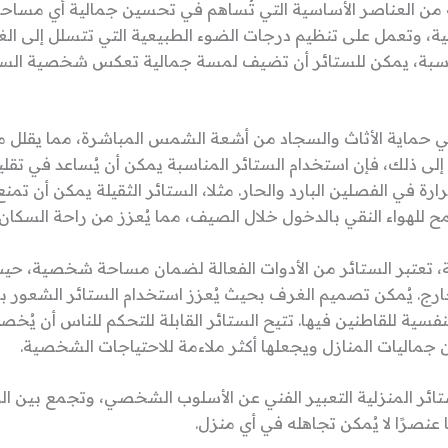
ية من العناصر الأساسية التي تُساهم في تحسين جمالية أي مساحة. إ
، وتعمل على تنظيم درجات الضوء الطبيعية التي تتسلل إلى الغ
مناسبة، يمكن للستائر أن تضيف لمسة جمالية تعكس شخصية ال
في حماية الأثاث والسجاد من أشعة الشمس المباشرة، مما يقلل 
 إلى ذلك، فإن استخدام الستائر المناسبة يمكن أن يُساعد في تقلي
ة في الفصلين البارد والحار. مثلا، الستائر الثقيلة يمكن أن تمنع 
ح للهواء النقي بالدخول خلال الصيف، مما يُعزز من راحة السكان.
تعتبر الستائر من الأدوات الفعالة لضمان مساحة شخصية، حي
رج. يُمكن تصميم الغرف بحيث يُعزز استخدام الستائر الشعور بال
لنفسية للقاطنين فيها. تتيح الستائر القابلة للتحكم للناس أن يُخ
 جماليات المنازل ويجعلها أكثر ملاءمة للاحتياجات الشخصية.
ئر المنزلية التعبير الفني عن الأسلوب الشخصي، وتجمع بين ال
 عنصرًا لا يُمكن تجاهله في أي منزل.