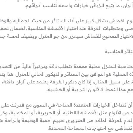
ألوان، ما يتيح للزبائن خيارات واسعة تناسب أذواقهم.
 نوع القماش بشكل كبير على أداء الستائر من حيث الجمالية والو
ي ومتطلبات الغرفة عند اختيار الأقمشة المناسبة، لضمان تحقي
 الاختيار الصحيح للقماش سيعزز من جو المنزل ويضيف لمسة جما
تائر المناسبة
لمناسبة للمنزل عملية معقدة تتطلب دقة وتركيزاً عالياً. من التحد
هذه العملية هو التوافق بين الستائر والديكور الحالي للمنزل. هذا يت
. على سبيل المثال، إذا كان ديكور الغرفة يعتمد على ألوان داف
 هذا النمط، كالألوان الترابية أو الخشبية.
أن تتداخل الخيارات المتعددة المتاحة في السوق مع قدرتك على 
 من الأنواع مثل الأقمشة القطنية، أو الحريرية، أو المخملية، وكل
لعام للغرفة. لذلك، من الضروري تقييم أهمية الوظيفة والراحة عن
ر تتماشى مع احتياجات المساحة المحددة.