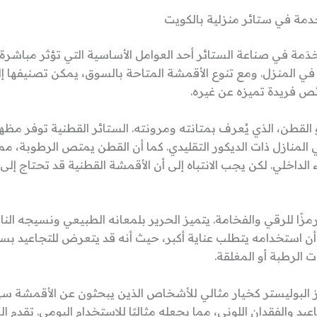
دمة في ستائر منزلية بالكويت
دَمة في صناعة الستائر أحد العوامل الأساسية التي تؤثر مباشرة
ي المنزل. ومع تنوع الأقمشة المتاحة بالسوق، يمكن تصنيفها إلى
ص فريدة تميزه عن غيره.
 القطن، الذي يُعرف بمتانته ومرونته. الستائر القطنية توفر مظهرًا 
في المنازل ذات الديكور التقليدي. كما أن القطن يمتص الرطوبة، 
 الداخلي. لكن يجب الانتباه إلى أن الأقمشة القطنية قد تحتاج إل
ر رمزًا للرقي والفخامة. يتميز الحرير بلمعانه الطبيعي ونسيجه ال
ا أن استخدامه يتطلب عناية أكبر، حيث أنه قد يتعرض للتجاعيد بسه
ات الرطبة أو المغلقة.
ز البوليستر كخيار مثالي للأشخاص الذين يبحثون عن الأقمشة سهلة 
اعيد والفقدان اللوني، مما يجعله مثاليًا للاستخدام اليومي. تقدم