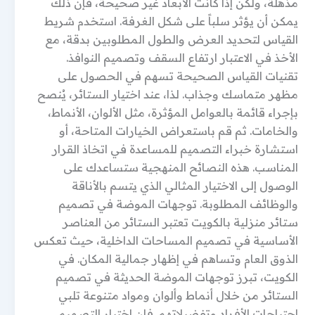
مذهلة، ولكن إذا كانت الأبعاد غير صحيحة، فإن ذلك
يمكن أن يؤثر سلباً على شكل الغرفة. استخدم شريط
القياس لتحديد العرض والطول المطلوبين بدقة، مع
الأخذ في الاعتبار ارتفاع السقف وتصميم النوافذ.
تقنيات القياس الصحيحة تسهم في الحصول على
مظهر متماسك وجذاب. لذا، عند اختيار الستائر، يُنصح
بإجراء قائمة بالعوامل المؤثرة، مثل الألوان، الأنماط،
والخامات. ثم قم باستعراض الخيارات المتاحة، أو
استشارة خبراء التصميم للمساعدة في اتخاذ القرار
المناسب. هذه النصائح المنهجية ستساعدك على
الوصول إلى الاختيار المثالي الذي يتسم بالأناقة
والوظائف المطلوبة. توجهات الموضة في تصميم
ستائر منزلية بالكويت تعتبر الستائر من العناصر
الأساسية في تصميم المساحات الداخلية، حيث تعكس
الذوق العام وتساهم في إظهار جمالية المكان. في
الكويت، تبرز توجهات الموضة الحديثة في تصميم
الستائر من خلال أنماط وألوان ومواد متنوعة تلبي
احتياجات الأفراد وتفضيلاتهم. فإن اختيار التصميم