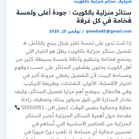
,
منزلية
ستائر منزلية بالكويت
ستائر منزلية بالكويت : جودة أعلى ولمسة
فخامة في كل غرفة
qmedia85@gmail.com
/
نوفمبر 15, 2025
إذا كنت تدور على لمسة تغيّر شكل بيتج بالكامل، فـ
تفصيل ستائر منزلية بالكويت يظلّ هو الخيار اللي
يمنحج فخامة وتنظيم وأناقة بلمسة بسيطة. كثير من
أهل الكويت يحبّون يفصّلون الستائر على حسب ذوقهم
ومساحة البيت، لأن التفصيل يعطي مرونة أكبر في
اختيار الأقمشة، الألوان، النقشات، وطريقة التركيب.
وفي هالمقال، بنوضح أهم مزايا تفصيل الستائر، وكيف
تختار الستارة اللي تليق بديكور بيتك وتعطيك راحة
عمليّة وجمالية بنفس الوقت. اتصل الان : 55502051
مقدمة حول أهمية الستائر المنزلية تُعتبر الستائر
المنزلية من العناصر الأساسية التي تُساهم في
تحسين جمالية أي مساحة. إذ تلعب دورًا حيويًا في