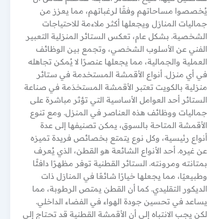
يُخصصوا مساحاتهم وفقًا لرغباتهم، مما يعزز من
جماليات المنازل ويجعلها أكثر ملاءمة للاحتياجات
الشخصية. بشكل عام، تعكس الستائر المنزلية التعبير
الفني عن الأسلوب الشخصي، وتجمع بين الوظائف
العملية والجمالية، مما يجعلها عنصرًا لا يُمكن تجاهله
في أي منزل. أنواع الأقمشة المستخدمة في ستائر
منزلية بالكويت تعتبر الأقمشة المستخدَمة في صناعة
الستائر أحد العوامل الأساسية التي تؤثر مباشرة على
جماليات ووظائف هذه العناصر في المنزل. ومع تنوع
الأقمشة المتاحة بالسوق، يمكن تصنيفها إلى عدة
أنواع رئيسية، وكل نوع يتمتع بخصائص فريدة تميزه
عن غيره. أحد الأنواع الشائعة هو القطن، الذي يُعرف
بمتانته ومرونته. الستائر القطنية توفر مظهرًا دافئًا
وطبيعيًا، مما يجعلها خيارًا شائعًا في المنازل ذات
الديكور التقليدي. كما أن القطن يمتص الرطوبة، مما
يساعد في تحسين جودة الهواء في الفضاء الداخلي.
لكن يجب الانتباه إلى أن الأقمشة القطنية قد تحتاج إلى