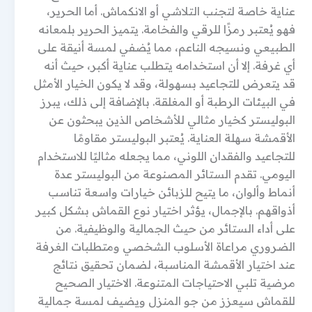
عناية خاصة لتجنب التلاشي أو الانكماش. أما الحرير،
فهو يُعتبر رمزًا للرقي والفخامة. يتميز الحرير بلمعانه
الطبيعي ونسيجه الناعم، مما يُضفي لمسة أنيقة على
أي غرفة. إلا أن استخدامه يتطلب عناية أكبر، حيث أنه
قد يتعرض للتجاعيد بسهولة، وقد لا يكون الخيار الأمثل
في البيئات الرطبة أو المغلقة. بالإضافة إلى ذلك، يبرز
البوليستر كخيار مثالي للأشخاص الذين يبحثون عن
الأقمشة سهلة العناية. يُعتبر البوليستر مقاومًا
للتجاعيد والفقدان اللوني، مما يجعله مثاليًا للاستخدام
اليومي. تقدم الستائر المصنوعة من البوليستر عدة
أنماط وألوان، ما يتيح للزبائن خيارات واسعة تناسب
أذواقهم. بالإجمال، يؤثر اختيار نوع القماش بشكل كبير
على أداء الستائر من حيث الجمالية والوظيفية. من
الضروري مراعاة الأسلوب الشخصي ومتطلبات الغرفة
عند اختيار الأقمشة المناسبة، لضمان تحقيق نتائج
مرضية تلبي الاحتياجات المتنوعة. الاختيار الصحيح
للقماش سيعزز من جو المنزل ويضيف لمسة جمالية