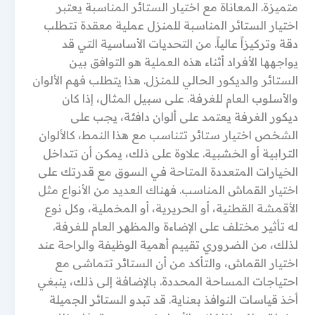
متميزة. المعاناة مع اختيار الستائر المناسبة يعتبر
اختيار الستائر المناسبة للمنزل عملية معقدة تتطلب
دقة وتركيزاً عالياً. من التحديات الأساسية التي قد
يواجهها الأفراد أثناء هذه العملية هو التوافق بين
الستائر والديكور الحالي للمنزل. هذا يتطلب فهم الألوان
والأسلوب العام للغرفة. على سبيل المثال، إذا كان
ديكور الغرفة يعتمد على ألوان دافئة، يجب على
الشخص اختيار ستائر تتناسب مع هذا النمط، كالألوان
الترابية أو الخشبية. علاوة على ذلك، يمكن أن تتداخل
الخيارات المتعددة المتاحة في السوق مع قدرتك على
اختيار القماش المناسب. فهناك العديد من الأنواع مثل
الأقمشة القطنية، أو الحريرية، أو المخملية، وكل نوع
له تأثير مختلف على الإضاءة والمظهر العام للغرفة.
لذلك، من الضروري تقييم أهمية الوظيفة والراحة عند
اختيار القماش، والتأكد من أن الستائر تتماشى مع
احتياجات المساحة المحددة. بالإضافة إلى ذلك، ينبغي
أخذ قياسات النوافذ بعناية. قد تبدو الستائر الجميلة