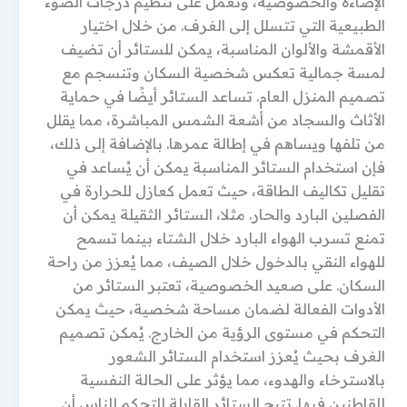
الإضاءة والخصوصية، وتعمل على تنظيم درجات الضوء
الطبيعية التي تتسلل إلى الغرف. من خلال اختيار
الأقمشة والألوان المناسبة، يمكن للستائر أن تضيف
لمسة جمالية تعكس شخصية السكان وتنسجم مع
تصميم المنزل العام. تساعد الستائر أيضًا في حماية
الأثاث والسجاد من أشعة الشمس المباشرة، مما يقلل
من تلفها ويساهم في إطالة عمرها. بالإضافة إلى ذلك،
فإن استخدام الستائر المناسبة يمكن أن يُساعد في
تقليل تكاليف الطاقة، حيث تعمل كعازل للحرارة في
الفصلين البارد والحار. مثلا، الستائر الثقيلة يمكن أن
تمنع تسرب الهواء البارد خلال الشتاء بينما تسمح
للهواء النقي بالدخول خلال الصيف، مما يُعزز من راحة
السكان. على صعيد الخصوصية، تعتبر الستائر من
الأدوات الفعالة لضمان مساحة شخصية، حيث يمكن
التحكم في مستوى الرؤية من الخارج. يُمكن تصميم
الغرف بحيث يُعزز استخدام الستائر الشعور
بالاسترخاء والهدوء، مما يؤثر على الحالة النفسية
للقاطنين فيها. تتيح الستائر القابلة للتحكم للناس أن