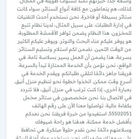
واسعة جداً. خبرتهم تمتد لسنوات طويلة في المجال.
كذلك، هم يتعاملون مع كافة أنواع الستائر. سواء كانت
ستائر بسيطة أو فاخرة. نحن نستخدم أحدث التقنيات
في إدارة الطلبات. على سبيل المثال، لدينا نظام تتبع
للمخزون. هذا النظام يضمن توافر الأقمشة المطلوبة.
هو يوفر عليكم عناء البحث والتوتر. ويوفر عليكم الكثير
من الوقت الثمين. نضمن لكم استلام وتسليم الستائر
بسرعة. هذا يضمن أن العمل يسير بسلاسة تامة. في
الواقع، نحن نؤمن بأن الخدمة الممتازة تبدأ بالسرعة.
فريقنا جاهز دائمًا لتلقي طلباتكم. ويقدم الخدمة في
أسرع وقت ممكن. اتخذوا خطوة نحو تنظيم منزل أنيق.
بعبارة أخرى، إذا كنت ترغب في منزل أنيق، فلا تتردد
في الاتصال بنا. نحن متخصصون في ستائر مخمل
بكفاءة عالية. تواصلوا معنا الآن على رقم الهاتف
55502051. استفيدوا من خبرة فريقنا. نحن نعدكم
بأفضل خدمة ممكنة. هدفنا هو راحة ضيوفك
وسلامتهم دائمًا. نحن نقدم حلولاً مبتكرة. هي تحافظ
على سمعتك وشهرتك. نحن نستخدم مواد آمنة للبيئة.