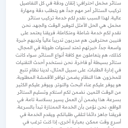
ستائر مخمل احترافي: إتقان ودقة في كل التفاصيل
تركيب الستائر أمر مهم جداً. هو يتطلب دقة ومهارة
عالية. لهذا السبب نقدم لكم خدمة تركيب ستائر
مخمل. هي الحل الأمثل لتوفير الوقت والجهد. نحن
نقدم لكم خدمة شاملة ومتكاملة. فريقنا يعتمد على
فنيين محترفين. هم مدربون تدريباً عالياً ولديهم خبرة
واسعة جداً. خبرتهم تمتد لسنوات طويلة في المجال.
كذلك، هم يتعاملون مع كافة أنواع الستائر. سواء كانت
ستائر بسيطة أو فاخرة. نحن نستخدم أحدث التقنيات
في إدارة الطلبات. على سبيل المثال، لدينا نظام تتبع
للمخزون. هذا النظام يضمن توافر الأقمشة المطلوبة.
هو يوفر عليكم عناء البحث والتوتر. ويوفر عليكم الكثير
من الوقت الثمين. نضمن لكم استلام وتسليم الستائر
بسرعة. هذا يضمن أن العمل يسير بسلاسة تامة. في
الواقع، نحن نؤمن بأن الخدمة الممتازة تبدأ بالسرعة.
فريقنا جاهز دائمًا لتلقي طلباتكم. ويقدم الخدمة في
أسرع وقت ممكن. بعبارة أخرى، إذا كنت ترغب في