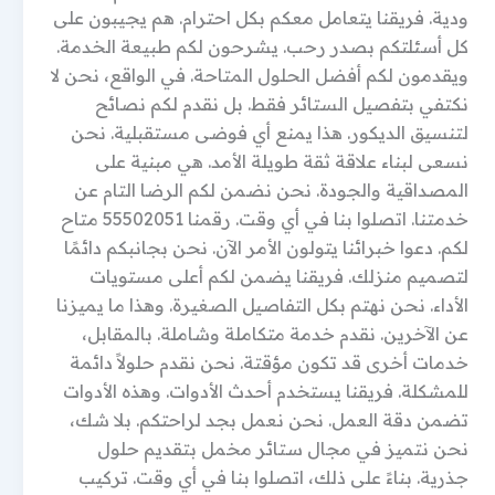
ودية. فريقنا يتعامل معكم بكل احترام. هم يجيبون على
كل أسئلتكم بصدر رحب. يشرحون لكم طبيعة الخدمة.
ويقدمون لكم أفضل الحلول المتاحة. في الواقع، نحن لا
نكتفي بتفصيل الستائر فقط. بل نقدم لكم نصائح
لتنسيق الديكور. هذا يمنع أي فوضى مستقبلية. نحن
نسعى لبناء علاقة ثقة طويلة الأمد. هي مبنية على
المصداقية والجودة. نحن نضمن لكم الرضا التام عن
خدمتنا. اتصلوا بنا في أي وقت. رقمنا 55502051 متاح
لكم. دعوا خبرائنا يتولون الأمر الآن. نحن بجانبكم دائمًا
لتصميم منزلك. فريقنا يضمن لكم أعلى مستويات
الأداء. نحن نهتم بكل التفاصيل الصغيرة. وهذا ما يميزنا
عن الآخرين. نقدم خدمة متكاملة وشاملة. بالمقابل،
خدمات أخرى قد تكون مؤقتة. نحن نقدم حلولاً دائمة
للمشكلة. فريقنا يستخدم أحدث الأدوات. وهذه الأدوات
تضمن دقة العمل. نحن نعمل بجد لراحتكم. بلا شك،
نحن نتميز في مجال ستائر مخمل بتقديم حلول
جذرية. بناءً على ذلك، اتصلوا بنا في أي وقت. تركيب