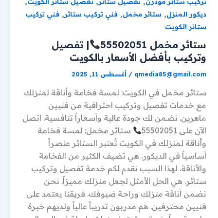
,
,
,
تركيب ستائر مودرن
تفصيل ستائر
تفصيل ستائر الكويت
,
,
,
ديكور المنزل
ستائر مخمل
فني تركيب ستائر
فني تركيب
ستائر الكويت
ستائر مخمل 55502051
| تفصيل
وتركيب بأفضل الأسعار بالكويت
qmedia85@gmail.com
/
أغسطس 11, 2025
ستائر مخمل في الكويت: لمسة فخامة وأناقة لمنزلك
مع خدمات تفصيل وتركيب احترافية من فنيين
ماهرين. نضمن لك جودة عالية وأسعاراً تنافسية. اتصل
الآن على 55502051
ستائر مخمل: لمسة فخامة
وأناقة لمنزلك في الكويت تُعتبر الستائر عنصراً
أساسياً في الديكور. هي تضيف الكثير من الفخامة
والأناقة. لهذا السبب نقدم لكم خدمة تفصيل وتركيب
ستائر. هي الحل الأمثل لجعل منزلك مميزاً. نحن
نضمن أناقة منزلك وراحة ضيوفك. فريقنا يعتمد على
فنيين محترفين. هم مدربون تدريباً عالياً ولديهم خبرة