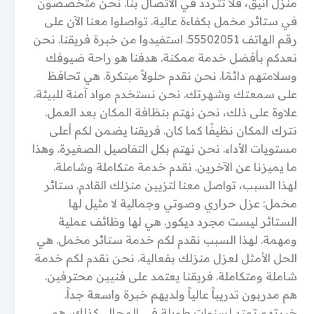
منزل أنيق، فلا تتردد في الاتصال بنا. نحن متخصصون
في ستائر مخمل بكفاءة عالية. تواصلوا معنا الآن على
رقم الهاتف 55502051. استفيدوا من خبرة فريقنا. نحن
نعدكم بأفضل خدمة ممكنة. هدفنا هو راحة ضيوفك
وسلامتهم دائمًا. نحن نقدم حلولاً مبتكرة. هي تحافظ
على سمعتك وشهرتك. نحن نستخدم مواد آمنة للبيئة.
علاوة على ذلك، نحن نهتم بنظافة المكان بعد العمل.
نترك المكان نظيفًا كما كان. فريقنا يضمن لكم أعلى
مستويات الأداء. نحن نهتم بكل التفاصيل الصغيرة. وهذا
ما يميزنا عن الآخرين. نقدم خدمة متكاملة وشاملة.
لهذا السبب، تواصل معنا لتزيين منزلك القادم. ستائر
مخمل: عزل حراري وصوتي وجمالية لا مثيل لها
الستائر ليست مجرد ديكور. هي لها وظائف عملية
ومهمة. لهذا السبب نقدم لكم خدمة ستائر مخمل. هي
الحل الأمثل لعزل منزلك بفعالية. نحن نقدم لكم خدمة
شاملة ومتكاملة. فريقنا يعتمد على فنيين محترفين.
هم مدربون تدريباً عالياً ولديهم خبرة واسعة جداً.
خبرتهم تمتد لسنوات طويلة في المجال. كذلك، هم