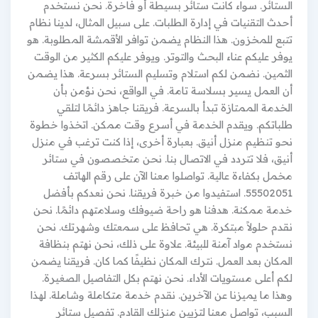
الستائر. سواء كانت ستائر بسيطة أو فاخرة. نحن نستخدم
أحدث التقنيات في إدارة الطلبات. على سبيل المثال، لدينا نظام
تتبع للمخزون. هذا النظام يضمن توافر الأقمشة المطلوبة. هو
يوفر عليكم عناء البحث والتوتر. ويوفر عليكم الكثير من الوقت
الثمين. نضمن لكم استلام وتسليم الستائر بسرعة. هذا يضمن
أن العمل يسير بسلاسة تامة. في الواقع، نحن نؤمن بأن
الخدمة الممتازة تبدأ بالسرعة. فريقنا جاهز دائمًا لتلقي
طلباتكم. ويقدم الخدمة في أسرع وقت ممكن. اتخذوا خطوة
نحو تنظيم منزل أنيق. بعبارة أخرى، إذا كنت ترغب في منزل
أنيق، فلا تتردد في الاتصال بنا. نحن متخصصون في ستائر
مخمل بكفاءة عالية. تواصلوا معنا الآن على رقم الهاتف
55502051. استفيدوا من خبرة فريقنا. نحن نعدكم بأفضل
خدمة ممكنة. هدفنا هو راحة ضيوفك وسلامتهم دائمًا. نحن
نقدم حلولاً مبتكرة. هي تحافظ على سمعتك وشهرتك. نحن
نستخدم مواد آمنة للبيئة. علاوة على ذلك، نحن نهتم بنظافة
المكان بعد العمل. نترك المكان نظيفًا كما كان. فريقنا يضمن
لكم أعلى مستويات الأداء. نحن نهتم بكل التفاصيل الصغيرة.
وهذا ما يميزنا عن الآخرين. نقدم خدمة متكاملة وشاملة. لهذا
السبب، تواصل معنا لتزيين منزلك القادم. تفصيل ستائر