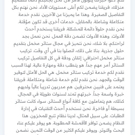
منزلك. فريقنا يضمن لكم أعلى مستويات الأداء. نحن نهتم بكل
التفاصيل الصغيرة. وهذا ما يميزنا عن الآخرين. نقدم خدمة
متكاملة وشاملة. بالمقابل، خدمات أخرى قد تكون مؤقتة.
نحن نقدم حلولاً دائمة للمشكلة. فريقنا يستخدم أحدث
الأدوات. وهذه الأدوات تضمن دقة العمل. نحن نعمل بجد
لراحتكم. بلا شك، نحن نتميز في مجال ستائر مخمل بتقديم
حلول جذرية. بناءً على ذلك، اتصلوا بنا في أي وقت. تركيب
ستائر مخمل احترافي: إتقان ودقة في كل التفاصيل تركيب
الستائر أمر مهم جداً. هو يتطلب دقة ومهارة عالية. لهذا السبب
نقدم لكم خدمة تركيب ستائر مخمل. هي الحل الأمثل لتوفير
الوقت والجهد. نحن نقدم لكم خدمة شاملة ومتكاملة. فريقنا
يعتمد على فنيين محترفين. هم مدربون تدريباً عالياً ولديهم
خبرة واسعة جداً. خبرتهم تمتد لسنوات طويلة في المجال.
كذلك، هم يتعاملون مع كافة أنواع الستائر. سواء كانت ستائر
بسيطة أو فاخرة. نحن نستخدم أحدث التقنيات في إدارة
الطلبات. على سبيل المثال، لدينا نظام تتبع للمخزون. هذا
النظام يضمن توافر الأقمشة المطلوبة. هو يوفر عليكم عناء
البحث والتوتر. ويوفر عليكم الكثير من الوقت الثمين. نضمن