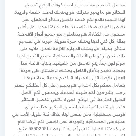
مخمل: تصميم مخصص يناسب ذوقك الرفيع تفصيل
الستائر هو ما يميز منزلك. هو يمنحك لمسة خاصة وفريدة.
لهذا السبب نقدم لكم خدمة تفصيل ستائر المخمل. نحن
نضمن لكم تصميمًا يناسب ذوقك. فريقنا مدرب على أعلى
مستوى من الكفاءة. هم يتعاملون مع جميع أنواع الأقمشة
بدقة. كل فني لدينا يمتلك خبرة طويلة. خبرته في تصميم
ستائر جميلة. هو يمتلك المهارة اللازمة للعمل. علاوة على
ذلك، نحن نركز على الأمانة والمصداقية. جميع الفنيين لدينا
موثوقون جداً. يتم التحقق من خلفياتهم بعناية فائقة. هذا
يجعلك تشعر بالأمان الكامل. يمكنك الاطمئنان على جودة
العمل. بالإضافة إلى الاحترافية، نقدم خدمة ودية. فريقنا
يتعامل معكم بكل احترام. هم يجيبون على كل أسئلتكم بصدر
رحب. يشرحون لكم طبيعة الخدمة. ويقدمون لكم أفضل
الحلول المتاحة. في الواقع، نحن لا نكتفي بتفصيل الستائر
فقط. بل نقدم لكم نصائح لتنسيق الديكور. هذا يمنع أي
فوضى مستقبلية. نحن نسعى لبناء علاقة ثقة طويلة الأمد. هي
مبنية على المصداقية والجودة. نحن نضمن لكم الرضا التام
عن خدمتنا. اتصلوا بنا في أي وقت. رقمنا 55502051 متاح
لكم. دعوا خبرائنا يتولون الأمر الآن. نحن بجانبكم دائمًا لتصميم