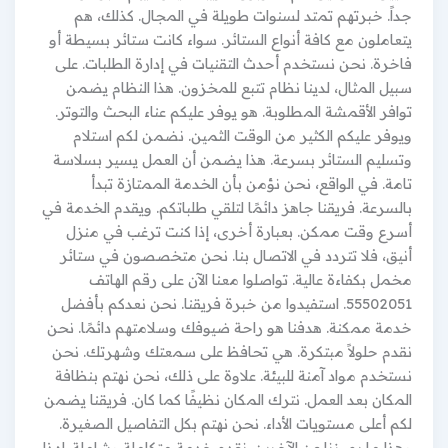
جداً. خبرتهم تمتد لسنوات طويلة في المجال. كذلك، هم
يتعاملون مع كافة أنواع الستائر. سواء كانت ستائر بسيطة أو
فاخرة. نحن نستخدم أحدث التقنيات في إدارة الطلبات. على
سبيل المثال، لدينا نظام تتبع للمخزون. هذا النظام يضمن
توافر الأقمشة المطلوبة. هو يوفر عليكم عناء البحث والتوتر.
ويوفر عليكم الكثير من الوقت الثمين. نضمن لكم استلام
وتسليم الستائر بسرعة. هذا يضمن أن العمل يسير بسلاسة
تامة. في الواقع، نحن نؤمن بأن الخدمة الممتازة تبدأ
بالسرعة. فريقنا جاهز دائمًا لتلقي طلباتكم. ويقدم الخدمة في
أسرع وقت ممكن. بعبارة أخرى، إذا كنت ترغب في منزل
أنيق، فلا تتردد في الاتصال بنا. نحن متخصصون في ستائر
مخمل بكفاءة عالية. تواصلوا معنا الآن على رقم الهاتف
55502051. استفيدوا من خبرة فريقنا. نحن نعدكم بأفضل
خدمة ممكنة. هدفنا هو راحة ضيوفك وسلامتهم دائمًا. نحن
نقدم حلولاً مبتكرة. هي تحافظ على سمعتك وشهرتك. نحن
نستخدم مواد آمنة للبيئة. علاوة على ذلك، نحن نهتم بنظافة
المكان بعد العمل. نترك المكان نظيفًا كما كان. فريقنا يضمن
لكم أعلى مستويات الأداء. نحن نهتم بكل التفاصيل الصغيرة.
وهذا ما يميزنا عن الآخرين. نقدم خدمة متكاملة وشاملة. لهذا