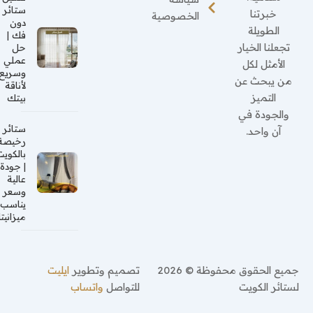
ستائر
خبرتنا
الخصوصية
دون
الطويلة
فك |
تجعلنا الخيار
حل
عملي
الأمثل لكل
وسريع
من يبحث عن
لأناقة
التميز
بيتك
والجودة في
ستائر
آن واحد.
رخيصة
بالكويت
| جودة
عالية
وسعر
يناسب
ميزانيتك
جميع الحقوق محفوظة © 2026
تصميم وتطوير
ايليت
لستائر الكويت
للتواصل
واتساب