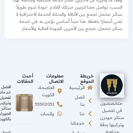
السبب، تواصل معنا لتزيين منزلك القادم. جودة تدوم طويلاً:
ستائر مخمل تجمع بين الأناقة والمتانة الخدمة الاحترافية لا
تعني أسعارًا باهظة. هذا مبدأ أساسي نؤمن به. في خدمة
ستائر مخمل، نجمع بين الأمرين. الجودة العالية والأسعار
خريطة
معلومات
أحدث
الموقع
الاتصال
المقالات
افضل
الرئيسية
العاصمة،
خدمات
الكويت
اتصل
تفصيل
متخصصون
وتركيب
بنا
55502051
ستائر
في تفصيل
عنا
واتساب
الجهراء
ستائر مودرن
بالكويت
خدماتنا
وتركيبها بدقة
متناهية.
غسيل
سياسة