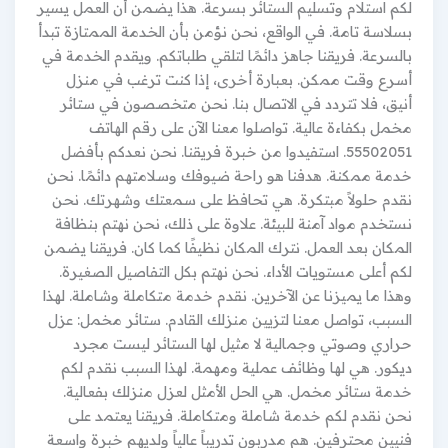
لكم استلام وتسليم الستائر بسرعة. هذا يضمن أن العمل يسير
بسلاسة تامة. في الواقع، نحن نؤمن بأن الخدمة الممتازة تبدأ
بالسرعة. فريقنا جاهز دائمًا لتلقي طلباتكم. ويقدم الخدمة في
أسرع وقت ممكن. بعبارة أخرى، إذا كنت ترغب في منزل
أنيق، فلا تتردد في الاتصال بنا. نحن متخصصون في ستائر
مخمل بكفاءة عالية. تواصلوا معنا الآن على رقم الهاتف
55502051. استفيدوا من خبرة فريقنا. نحن نعدكم بأفضل
خدمة ممكنة. هدفنا هو راحة ضيوفك وسلامتهم دائمًا. نحن
نقدم حلولاً مبتكرة. هي تحافظ على سمعتك وشهرتك. نحن
نستخدم مواد آمنة للبيئة. علاوة على ذلك، نحن نهتم بنظافة
المكان بعد العمل. نترك المكان نظيفًا كما كان. فريقنا يضمن
لكم أعلى مستويات الأداء. نحن نهتم بكل التفاصيل الصغيرة.
وهذا ما يميزنا عن الآخرين. نقدم خدمة متكاملة وشاملة. لهذا
السبب، تواصل معنا لتزيين منزلك القادم. ستائر مخمل: عزل
حراري وصوتي وجمالية لا مثيل لها الستائر ليست مجرد
ديكور. هي لها وظائف عملية ومهمة. لهذا السبب نقدم لكم
خدمة ستائر مخمل. هي الحل الأمثل لعزل منزلك بفعالية.
نحن نقدم لكم خدمة شاملة ومتكاملة. فريقنا يعتمد على
فنيين محترفين. هم مدربون تدريباً عالياً ولديهم خبرة واسعة