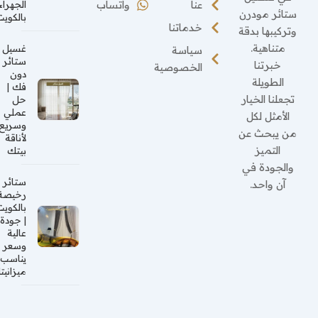
عنا
واتساب
الجهراء
ستائر مودرن
بالكويت
خدماتنا
وتركيبها بدقة
متناهية.
غسيل
سياسة
ستائر
خبرتنا
الخصوصية
دون
الطويلة
فك |
تجعلنا الخيار
حل
عملي
الأمثل لكل
وسريع
من يبحث عن
لأناقة
التميز
بيتك
والجودة في
ستائر
آن واحد.
رخيصة
بالكويت
| جودة
عالية
وسعر
يناسب
ميزانيتك