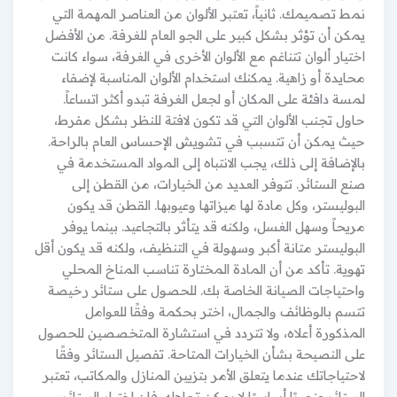
نمط تصميمك. ثانياً، تعتبر الألوان من العناصر المهمة التي
يمكن أن تؤثر بشكل كبير على الجو العام للغرفة. من الأفضل
اختيار ألوان تتناغم مع الألوان الأخرى في الغرفة، سواء كانت
محايدة أو زاهية. يمكنك استخدام الألوان المناسبة لإضفاء
لمسة دافئة على المكان أو لجعل الغرفة تبدو أكثر اتساعاً.
حاول تجنب الألوان التي قد تكون لافتة للنظر بشكل مفرط،
حيث يمكن أن تتسبب في تشويش الإحساس العام بالراحة.
بالإضافة إلى ذلك، يجب الانتباه إلى المواد المستخدمة في
صنع الستائر. تتوفر العديد من الخيارات، من القطن إلى
البوليستر، وكل مادة لها ميزاتها وعيوبها. القطن قد يكون
مريحاً وسهل الغسل، ولكنه قد يتأثر بالتجاعيد. بينما يوفر
البوليستر متانة أكبر وسهولة في التنظيف، ولكنه قد يكون أقل
تهوية. تأكد من أن المادة المختارة تناسب المناخ المحلي
واحتياجات الصيانة الخاصة بك. للحصول على ستائر رخيصة
تتسم بالوظائف والجمال، اختر بحكمة وفقًا للعوامل
المذكورة أعلاه، ولا تتردد في استشارة المتخصصين للحصول
على النصيحة بشأن الخيارات المتاحة. تفصيل الستائر وفقًا
لاحتياجاتك عندما يتعلق الأمر بتزيين المنازل والمكاتب، تعتبر
الستائر عنصرًا أساسيًا لا يمكن تجاهله. فإن اختيار الستائر