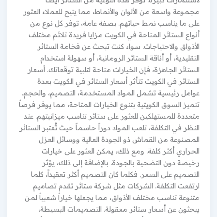
مجموعة واسعة من الألوان والأنماط، مما يتيح للعملاء العثور
على ما يناسب نمط حياتهم. بصفة عامة، توفر كل نوع من
أنواع الستائر المتاحة في الكويت مزايا فريدة تلائم مختلف
الأذواق والاحتياجات. سواء كنت تبحث عن فخامة الستائر
التقليدية، أو أناقة الستائر الرومانية، أو سهولة استخدام
الستائر الجاهزة، فإن الخيارات متاحة لتلبية توقعاتك. أسعار
الستائر في الكويت تتأثر أسعار الستائر في الكويت بعدة
عوامل رئيسية تشمل المواد المستخدمة، التصميم، والحجم.
تتميز السوق الكويتية بتنوع الخيارات المتاحة، مما يوفر فرصاً
متعددة للمستهلكين للعثور على ستائر تناسب ميزانيتهم. عند
النظر في التكلفة، تلعب المواد دوراً حاسماً حيث تُعتبر الستائر
المصنوعة من القماش ذو الجودة العالية ووسائل العزل
الحراري أكثر كلفة. ومع ذلك، يمكن العثور على خيارات
رخيصة دون التضحية بالجودة. بالإضافة إلى ذلك، يؤثر
التصميم على السعر. فكلما كان التصميم أكثر تعقيداً، كلما
ارتفعت التكلفة. الشركات مثل شركة ستائر تقدم تصاميم
متنوعة تناسب مختلف الأذواق، مما يجعلها خياراً شعبياً لمن
يبحثون عن أسعار ستائر معقولة. التصميمات البسيطة،