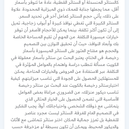
كالستائر المنسدلة أو الستائر القطنية، عادة ما تتوفر بأسعار
أقل، مما يجعلها جذابة للعملاء ذوي الميزانية المحدودة. علاوة
على ذلك، يأتي حجم الستائر كعامل آخر في تحديد السعر.
الستائر الكبيرة التي تغطي نوافذ كبيرة أو أبواب زجاجية، تميل
إلى أن تكون أكثر تكلفة، بينما يمكن للأحجام الأصغر أن توفر
خيارات ميسورة التكلفة. من المهم أن تقيم المساحة الخاصة
بك وأبعاد النوافذ، حيث أن تحقيق التوازن بين التصميم
والحجم هو مفتاح العثور على الستائر الميسورة بأسعار
رخيصة. في الختام، يعتبر البحث عن ستائر بأسعار معقولة في
الكويت مسألة تتطلب دراسة واهتمام بالعوامل المؤثرة في
التكلفة. عبر الاستفادة من العروض والخيارات المتاحة، يمكن
للمستهلكين الحصول على الجودة التي تناسب ميزانيتهم. كيفية
اختيارستائر رخيصة بالكويت عند البحث عن ستائر رخيصة
تناسب ديكور منزلك، من الضروري مراعاة بعض العوامل
الأساسية التي تضمن الحصول على الخيار المثالي الذي
يتماشى مع ذوقك الشخصي واحتياجاتك. أولاً، يجب التفكير
في التصميم العام للغرفة. الستائر ليست مجرد عناصر
للتغطية بل تعزز جمالية المكان. اختر ستائر تتماشى مع الأثاث
والديكور المحيط، ويمكن أن تكون بسيطة أو مزخرفة حسب