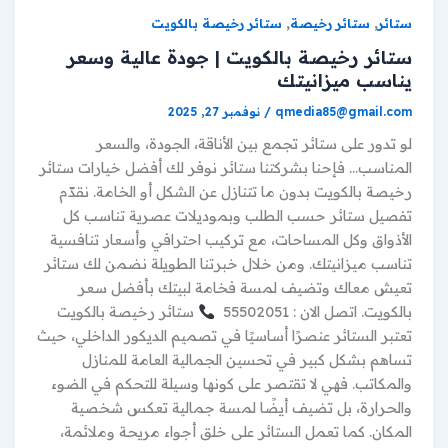
,
,
ستائر
ستائر رخيصة
ستائر رخيصة بالكويت
ستائر رخيصة بالكويت | جودة عالية وسعر
يناسب ميزانيتك
qmedia85@gmail.com
/
نوفمبر 27, 2025
لو تدور على ستائر تجمع بين الأناقة، الجودة، والسعر
المناسب… فإحنا بشركتنا ستائر نوفر لك أفضل خيارات ستائر
رخيصة بالكويت بدون ما تتنازل عن الشكل أو الخامة. نقدّم
تفصيل ستائر حسب الطلب وبموديلات عصرية تناسب كل
الأذواق وكل المساحات، مع تركيب احترافي وأسعار تنافسية
تناسب ميزانيتك. ومن خلال خبرتنا الطويلة نضمن لك ستائر
تعيش معاك وتضيف لمسة فخامة لبيتك بأفضل سعر
بالكويت. اتصل الان : 55502051
ستائر رخيصة بالكويت
تعتبر الستائر عنصرًا أساسيًا في تصميم الديكور الداخلي، حيث
تساهم بشكل كبير في تحسين الجمالية العامة للمنازل
والمكاتب. فهي لا تقتصر على كونها وسيلة للتحكم في الضوء
والحرارة، بل تضيف أيضًا لمسة جمالية تعكس شخصية
المكان. كما تعمل الستائر على خلق أجواء مريحة وملائمة،