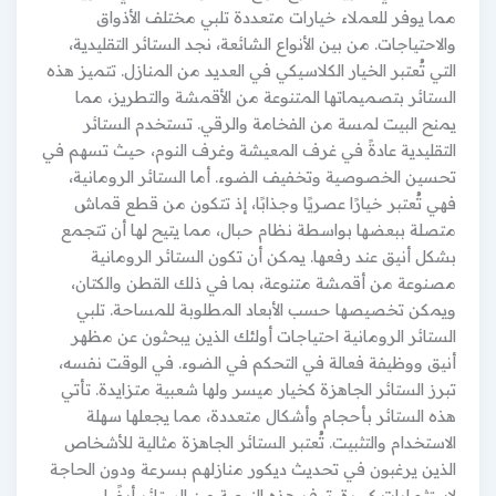
مما يوفر للعملاء خيارات متعددة تلبي مختلف الأذواق
والاحتياجات. من بين الأنواع الشائعة، نجد الستائر التقليدية،
التي تُعتبر الخيار الكلاسيكي في العديد من المنازل. تتميز هذه
الستائر بتصميماتها المتنوعة من الأقمشة والتطريز، مما
يمنح البيت لمسة من الفخامة والرقي. تستخدم الستائر
التقليدية عادةً في غرف المعيشة وغرف النوم، حيث تسهم في
تحسين الخصوصية وتخفيف الضوء. أما الستائر الرومانية،
فهي تُعتبر خيارًا عصريًا وجذابًا، إذ تتكون من قطع قماش
متصلة ببعضها بواسطة نظام حبال، مما يتيح لها أن تتجمع
بشكل أنيق عند رفعها. يمكن أن تكون الستائر الرومانية
مصنوعة من أقمشة متنوعة، بما في ذلك القطن والكتان،
ويمكن تخصيصها حسب الأبعاد المطلوبة للمساحة. تلبي
الستائر الرومانية احتياجات أولئك الذين يبحثون عن مظهر
أنيق ووظيفة فعالة في التحكم في الضوء. في الوقت نفسه،
تبرز الستائر الجاهزة كخيار ميسر ولها شعبية متزايدة. تأتي
هذه الستائر بأحجام وأشكال متعددة، مما يجعلها سهلة
الاستخدام والتثبيت. تُعتبر الستائر الجاهزة مثالية للأشخاص
الذين يرغبون في تحديث ديكور منازلهم بسرعة ودون الحاجة
لاستثمارات كبيرة. توفر هذه النوعية من الستائر أيضًا