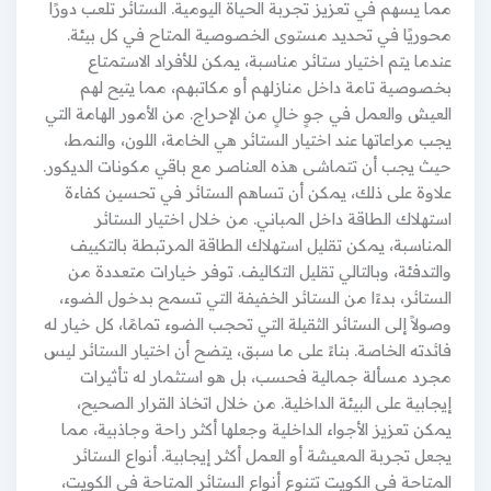
مما يسهم في تعزيز تجربة الحياة اليومية. الستائر تلعب دورًا
محوريًا في تحديد مستوى الخصوصية المتاح في كل بيئة.
عندما يتم اختيار ستائر مناسبة، يمكن للأفراد الاستمتاع
بخصوصية تامة داخل منازلهم أو مكاتبهم، مما يتيح لهم
العيش والعمل في جوٍ خالٍ من الإحراج. من الأمور الهامة التي
يجب مراعاتها عند اختيار الستائر هي الخامة، اللون، والنمط،
حيث يجب أن تتماشى هذه العناصر مع باقي مكونات الديكور.
علاوة على ذلك، يمكن أن تساهم الستائر في تحسين كفاءة
استهلاك الطاقة داخل المباني. من خلال اختيار الستائر
المناسبة، يمكن تقليل استهلاك الطاقة المرتبطة بالتكييف
والتدفئة، وبالتالي تقليل التكاليف. توفر خيارات متعددة من
الستائر، بدءًا من الستائر الخفيفة التي تسمح بدخول الضوء،
وصولاً إلى الستائر الثقيلة التي تحجب الضوء تمامًا، كل خيار له
فائدته الخاصة. بناءً على ما سبق، يتضح أن اختيار الستائر ليس
مجرد مسألة جمالية فحسب، بل هو استثمار له تأثيرات
إيجابية على البيئة الداخلية. من خلال اتخاذ القرار الصحيح،
يمكن تعزيز الأجواء الداخلية وجعلها أكثر راحة وجاذبية، مما
يجعل تجربة المعيشة أو العمل أكثر إيجابية. أنواع الستائر
المتاحة في الكويت تتنوع أنواع الستائر المتاحة في الكويت،