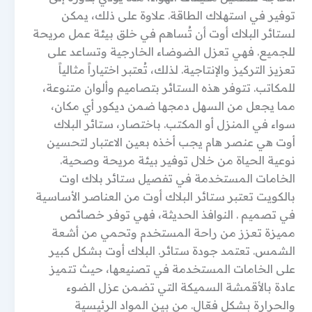
توفير في استهلاك الطاقة. علاوة على ذلك، يمكن
لستائر البلاك أوت أن تُساهم في خلق بيئة عمل مريحة
للجميع. فهي تعزل الضوضاء الخارجية وتساعد على
تعزيز التركيز والإنتاجية. لذلك، تُعتبر اختياراً مثالياً
للمكاتب. تتوفر هذه الستائر بتصاميم وألوان متنوعة،
مما يجعل من السهل دمجها ضمن ديكور أي مكان،
سواء في المنزل أو المكتب. باختصار، ستائر البلاك
أوت هي عنصر هام يجب أخذه بعين الاعتبار لتحسين
نوعية الحياة من خلال توفير بيئة مريحة وصحية.
الخامات المستخدمة في تفصيل ستائر بلاك اوت
بالكويت تعتبر ستائر البلاك أوت من العناصر الأساسية
في تصميم . النوافذ الحديثة، فهي توفر خصائص
مميزة تعزز من راحة المستخدم وتحمي من أشعة
الشمس. تعتمد جودة ستائر. البلاك أوت بشكل كبير
على الخامات المستخدمة في تصنيعها، حيث تتميز
عادة بالأقمشة السميكة التي تضمن عزل الضوء
والحرارة بشكل فعّال. من بين المواد الرئيسية