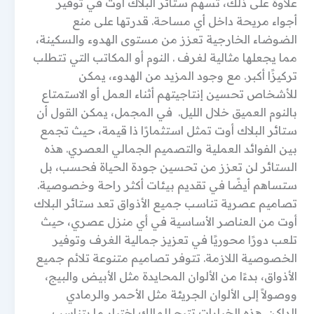
علاوة على ذلك، تسهم ستائر البلاك أوت في توفير
أجواء مريحة داخل أي مساحة. قدرتها على منع
الضوضاء الخارجية تعزز من مستوى الهدوء والسكينة،
مما يجعلها مثالية لغرف . النوم أو المكاتب التي تتطلب
تركيزًا أكبر. مع وجود المزيد من الهدوء، يمكن
للأشخاص تحسين إنتاجيتهم أثناء العمل أو الاستمتاع
بالنوم العميق خلال الليل. في المجمل، يمكن القول أن
ستائر البلاك أوت تمثل استثمارًا ذا قيمة، حيث تجمع
بين الفوائد العملية والتصميم الجمالي العصري. هذه
الستائر لن تعزز من تحسين جودة الحياة فحسب، بل
ستساهم أيضًا في تقديم بيئات أكثر راحة وخصوصية.
تصاميم عصرية تناسب جميع الأذواق تعد ستائر البلاك
أوت من العناصر الأساسية في أي منزل عصري، حيث
تلعب دورًا محوريًا في تعزيز جمالية الغرف وتوفير
الخصوصية اللازمة. تتوفر تصاميم متنوعة تلائم جميع
الأذواق، بدءًا من الألوان المحايدة مثل الأبيض والبيج،
ووصولاً إلى الألوان الجريئة مثل الأحمر والرمادي
الداكن. هذه الخيارات تتيح للمالك اختيار ما يتناسب