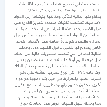
المستخدمة في تصنيع هذه الستائر نجد الأقمشة
الثقيلة، . مثل البوليستر والقطن، والتي تمتاز
بمقاومتها العالية للتآكل ومتانتها. بالإضافة إلى المواد
الأساسية، تُستخدم تقنيات متعددة لتعزيز القدرة على
عزل الضوء. إحدى هذه التقنيات هي استخدام طبقات
إضافية من المواد العاكسة، مما . يعزز خصائص عزل
الحرارة والضوء. يتم عادةً خياطة هذه الأقمشة بنمط
خاص يسمح لها بتقليل دخول الضوء، مما . يجعلها
مثالية للأماكن التي تتطلب مستويات عالية من الظلام،
مثل غرف النوم أو قاعات الاجتماعات. تتضمن بعض
الخامات الأخرى المستخدمة في تصميم ستائر البلاك
أوت مادة PVC، التي تبرز بقدرتها الفائقة على منع
تسرب الضوء والحرارة، في حين يتم دمجها مع مواد
أخرى لتحقيق مظهر راقٍ ومتطور يتناسب مع الأذواق
المختلفة. تُعد البوليستر المنسوج من الخيارات
الشائعة نظرًا لخصائصه في مقاومة المياه والبقع،
مما يجعله سهل الصيانة. توفر هذه الخامات خيارًا