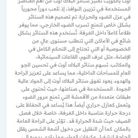
اوت بالكويت تعتبر ستائر البلاك أوت من أهم العناصر
المستخدمة في تزيين النوافذ، إذ تلعب دوراً محورياً
في عزل الضوء والحرارة. تم تصميم هذه الستائر
بشكل خاص لتمنع تسرب الضوء الخارجي، مما يوفر
ظلاماً كاملاً داخل الغرفة. تُستخدم هذه الستائر بشكل
شائع في الأماكن التي تتطلب مستوى. عالٍ من
الخصوصية أو التي تحتاج إلى التحكم الكامل في
الإضاءة، مثل غرف النوم، القاعات السينمائية،
والمكاتب. تسهم ستائر البلاك أوت في تحسين الجو
العام للمساحات الداخلية، مما يساعد على تعزيز الراحة
والهدوء. يعود تفوق ستائر البلاك أوت إلى المواد عالية
الجودة . المستخدمة في صناعتها، حيث تَحتوي على
طبقات متعددة من الأقمشة التي تمنع مرور الضوء
وتعمل كعازل حراري أيضاً. هذا يُساعد في الحفاظ على
درجة حرارة مناسبة داخل الغرفة، خاصة خلال فصل
الصيف حيث شدة الحرارة قد . تؤثر على الراحة العامة
بالمكان. كما أن التقليل من دخول أشعة الشمس يقلل
الحاجة لتشغيل مكيفات الهواء، مما يؤدي بدوره إلى