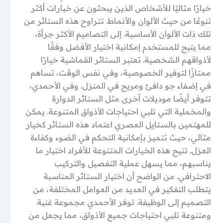
خيارًا مثاليًا للأشخاص الذين يبحثون عن خيارات أكثر
تنوعًا من حيث الألوان والأنماط. تتراوح هذه الستائر من
تلك ذات الألوان الأساسية. إلى التصاميم الأكثر جرأة،
مما يتيح للمستخدم إمكانية اختيار الأفضل وفقًا
لأذواقهم الشخصية. تعتبر الستائر القماشية خيارًا
ممتازًا لتوفير الخصوصية، وفي نفس الوقت، تساهم
في إضفاء جو دافئ ومريح في المنزل. وفي الأحمدي،
تتوفر أيضًا موديلات أخرى مثل الستائر الدوارة
والمخملية التي تلبي احتياجات الأذواق المتنوعة. يمكن
للمهتمين بالستايل العصري اعتماد هذه الستائر كخيار
مثالي، حيث تتميز بإمكانية التحكم في الضوء وكفاءة
العزل. تتيح هذه الخيارات المتنوعة للأفراد اختيار ما
يناسبهم، مما يسهل عملية التفصيل والتركيب
الاحترافي. من الواضح أن اختيار الستائر المناسبة
يتطلب التفكير في العديد من العوامل المختلفة، من
التصميم إلى الوظيفة. توفر الأحمدي مجموعة غنية
ومتنوعة تلبي احتياجات جميع الأذواق، مما يجعل من