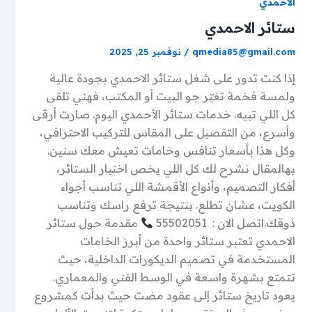
الاحمدي
ستائر الاحمدي
qmedia85@gmail.com
/
نوفمبر 25, 2025
إذا كنت تدور على شغل ستائر الاحمدي بجودة عالية
ولمسة فخمة تغيّر جو البيت أو المكتب، فهني تلقى
كل اللي تبيه. خدمات ستائر الأحمدي اليوم. صارت أرقى
وأسرع، من التفصيل على المقاس للتركيب الاحترافي،
وكل هذا بأسعار تنافس وخامات تعيش معك سنين.
بهالمقال نشرح لك كل اللي يخص اختيار الستائر،
أفكار التصميم، وأنواع الأقمشة اللي تناسب أجواء
الكويت، عشان تطلع. بنتيجة ترفع راسك وتناسب
ذوقك.اتصل الان : 55502051
مقدمة حول ستائر
الاحمدي تعتبر ستائر واحدة من أبرز الخامات
المستخدمة في تصميم الديكورات الداخلية، حيث
تتمتع بشهرة واسعة في الوسط الفني والمعماري.
يعود تاريخ ستائر إلى عقود مضت حيث بدأت كمشروع