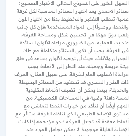
السهل العثور على النموذج المثالي. الاختيار الصحيح :
ستائر الاحمدي يعد اختيار الستائر المناسبة لكل غرفة
عملية تتطلب التفكير والتخطيط. بدءًا من اختيار اللون
والنمط، ووصولًا إلى المواد المستخدمة،فإن كل جانب
يلعب دورًا مهمًا في تحسين شكل ومساحة الغرفة.
عند بدء العملية، من الضروري مراعاة الألوان السائدة
في الغرفة. يجب أن تكون الستائر متكاملة مع طلاء
الجدران والأثاث، حيث أن توحيد الألوان يساعد في خلق
بيئة مريحة وجميلة. عند النظر إلى الأنماط، يجب
مراعاة الأسلوب العام للغرفة. على سبيل المثال، الغرف
ذات الطراز العصري قد تستفيد من الستائر البسيطة
والحديثة، بينما يمكن أن. تضيف الأنماط التقليدية
لمسة دافئة وغنية في المساحات الكلاسيكية. من
المهم أيضًا أن تتأكد من خيارات النمط تتماشى مع
مستوى الإضاءة الطبيعي الذي تتلقاه الغرفة. ستائر مع
أنماط معقدة قد تجعل الغرفة تبدو مزدحمة إذا كانت
الإضاءة القليلة موجودة. لا يمكن تجاهل المواد عند