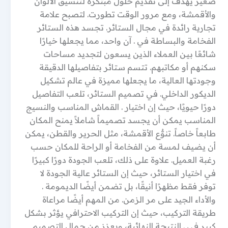
صغير يهدف إلى تقديم حلول مبتكرة لتنسيق الألوان
والأقمشة، ومع مرور الوقت تطورت. لتصبح علامة
تجارية رائدة في مجال الستائر. تجسد هذه الستائر
الفخامة والبساطة في . آن واحد، مما يجعلها خيارًا
شائعًا بين العملاء الذين يسعون لتجديد مساحات
سكنهم أو مكاتبهم. تتسم ستائر بتفاصيلها الدقيقة
وجودتها العالية، ما يجعلها مميزة في عالم تشكيل
الديكور الداخلي. في تصميم الستائر، تلعب التفاصيل
دورًا حيويًا، حيث إن اختيار . القماش المناسب والنسيج
المناسب يمكن أن يجسد تصميماً شاملاً يمنح المكان
طابعاً خاصاً. تنوُّع الأقمشة، مثل الحرير والقطن، يمكن
أن يضيف لمسة من الفخامة أو الراحة للمكان حسب
رغبة العميل. علاوة على ذلك، تلعب الجودة دورًا كبيرًا
في اختيار الستائر، حيث إن الستائر عالية الجودة لا
توفر فقط مظهرًا أنيقًا، بل تضمن أيضًا الديمومة .
والأداء الجيد على مر الزمن. من المهم أيضًا مراعاة
طريقة التركيب، حيث إن التركيب الاحترافي يؤثر بشكل
كبير في . النتيجة النهائية، ويعزز من جمال التصميم