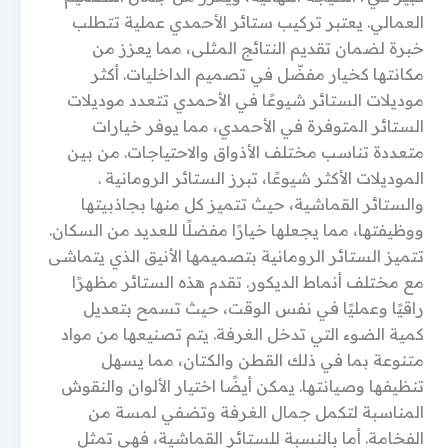
العمالي. يعتبر تركيب ستائر الأحمدي عملية تتطلب
خبرة لضمان تقديم النتائج المثلى، مما يعزز من
مكانتها كخيار مفضّل في تصميم الداخليات. أكثر
موديلات الستائر شيوعًا في الأحمدي تتعدد موديلات
الستائر المتوفرة في الأحمدي، مما يوفر خيارات
متعددة تناسب مختلف الأذواق والاحتياجات. من بين
الموديلات الأكثر شيوعًا، تبرز الستائر الرومانية .
والستائر القماشية، حيث تتميز كل منها بجاذبيتها
ووظيفتها، مما يجعلها خيارًا مفضلًا للعديد من السكان.
تتميز الستائر الرومانية بتصميمها الأنيق الذي يتماشى
مع مختلف أنماط الديكور. تقدم هذه الستائر مظهرًا
راقيًا وعمليًا في نفس الوقت، حيث تسمح بتعديل
كمية الضوء التي تدخل الغرفة. يتم تصنيعها من مواد
متنوعة بما في ذلك القطن والكتان، مما يسهل
تنظيفها وصيانتها. يمكن أيضًا اختيار الألوان والنقوش
المناسبة لتكمل جمال الغرفة وتضفي لمسة من
الفخامة. أما بالنسبة للستائر القماشية، فهي تمثل