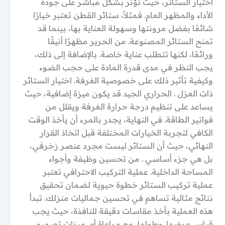
اختيار الستائر، حيث تؤثر بشكل مباشر على جودة
الأداء والمظهر العام. فمثلاً، ستائر القطن تعتبر خيارًا
شائعًا بفضل مرونتها وسهولة العناية بها، بينما قد
تمنح الستائر المصنوعة. من الحرير مظهرًا أنيقًا
ورائعًا، لكنها تتطلب عناية خاصة. بالإضافة إلى ذلك،
يجب النظر في مدى قدرة المادة على حجب الضوء
وكيفية تأثير ذلك على خصوصية الغرفة. اختيار الستائر
ذات العزل . الحراري الجيد قد يكون ميزة إضافية، حيث
يساعد على تنظيم درجة حرارة الغرفة ويقلل من
فواتير الطاقة. في النهاية، يجدر بالمرء أن يأخذ الوقت
الكافي لتجربة الخيارات المختلفة قبل اتخاذ القرار
النهائي، حيث أن الستائر ليست مجرد عنصر زخرفي،
بل هي جزء أساسي . من تحسين وظيفة وأجواء
المساحة الداخلية. عملية التركيب الاحترافي تعتبر
عملية تركيب الستائر خطوة حيوية لضمان تحقيق
نتائج مثالية تساهم في تحسين جماليات منزلك. تبدأ
هذه العملية بأخذ مقاسات دقيقة للنافذة، حيث يجب
قياس عرضها. وطولها، مع مراعاة أي ميزات تصميم