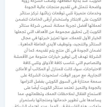
الكويت. منذ بداية انطلاقها، وضعت الشركة رؤية
واضحة تتمثل في تقديم منتجات عالية الجودة
وخدمات متميزة تلبي توقعات زبائنها. تركز ستائر
الكويت على الابتكار واستخدام أرقى الخامات لتضمن
لعملائها أفضل تجربة ممكنة. تسعى شركة ستائر
الكويت إلى تحقيق مجموعة من الأهداف التي تجعلها
الخيار الأول للعملاء، منها تعزيز خبرتها في مجال
الستائر والتنجيد، وتوظيف الأيدي العاملة الماهرة .
لضمان الجودة في كل منتج يتم تقديمه. كما أن
الشركة تهدف إلى توفير خيارات متنوعة من الأقمشة
والتصاميم التي .تناسب كافة الأذواق وتلبي كافة
الاحتياجات، سواء كانت للمنازل أو المكاتب أو الأماكن
التجارية. مع مرور الوقت، استحوذت الشركة على
سمعة ممتازة في السوق الكويتي بفضل التزامها
بالجودة والتميز. تعتمد ستائر الكويت أيضًا على
الاستماع الفعّال لملاحظات العملاء وتطلعاتهم، مما
يساعدها على تطوير خدماتها ومنتجاتها باستمرار.
وتعكس هذه الفلسفة في العمل مدى اهتمام الشركة .