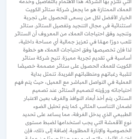
التي تلتزم بها الشركة. هذا الاهتمام بالتفاصيل وخدمة
العملاء الممتازة هو ما يجعل شركة ستائر الكويت
الخيار الأفضل لكل من يسعى للحصول على تجربة
استثنائية في مجال التنجيد وتفصيل الستائر. ستائر
وتنجيد وفق احتياجات العملاء من المعروف أن الستائر
تلعب دورًا مهمًا في تعزيز جمالية أي مساحة داخلية،
لذا فإن تخصيصها وفق احتياجات العملاء هو خطوة
أساسية في تقديم تجربة مميزة. تتيح شركة ستائر
الكويت للعملاء الحصول على ستائر مصممة خصيصًا
لتلبية رغباتهم ومتطلباتهم الفريدة. تتمثل بداية
العملية في التواصل المباشر مع العميل، حيث يتم فهم
احتياجاته ورؤيته لتصميم الستائر. عند تصميم
الستائر، يتم أخذ أبعاد النوافذ والغرف بعين الاعتبار
لضمان التناسب المثالي. كما يتم تحليل الضوء
الطبيعي الذي يدخل الغرفة، مما يساعد على تحديد
نوع الأقمشة التي يجب استخدامها لضبط مستوى
الخصوصية والإنارة المطلوبة. إضافة إلى ذلك، فإن
اختيار الألوان والتصاميم يعد جزءًا حيويًا من عملية