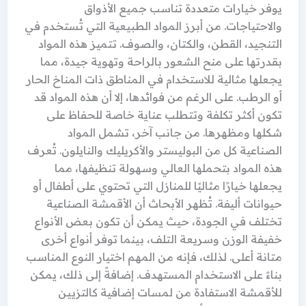
يوفر خيارات متعددة تناسب جميع الأذواق
والاحتياجات. من أبرز المواد الطبيعية التي تُستخدم في
التنجيد، القطن، والكتان، والصوف. تتميز هذه المواد
بقدرتها على منح الشعور بالراحة وتهوية جيدة، مما
يجعلها مثالية للاستخدام في المناطق ذات المناخ الحار
أو الرطب. على الرغم من فوائدها، إلا أن هذه المواد قد
تكون أكثر تكلفة وتتطلب عناية خاصة للحفاظ على
شكلها ومظهرها. من جانب آخر، تشمل المواد
الصناعية كل من البوليستر والأكريليك والنايلون. تُعرف
هذه المواد بتحملها العالي وسهولة تنظيفها، مما
يجعلها خيارًا مثاليًا للمنازل التي تحتوي على أطفال أو
حيوانات أليفة. تُظهر الأبحاث أن الأقمشة الصناعية
تختلف في الجودة، حيث يمكن أن تكون بعض الأنواع
خفيفة الوزن وسريعة التلف، بينما توفر أنواع أخرى
متانة أعلى. لذلك، فإنه من المهم اختيار النوع المناسب
بناءً على الاستخدام المستهدف. إضافةً إلى ذلك، يمكن
للأقمشة الاستفادة من لمسات إضافية كالتزيين