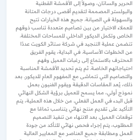
الحرير والساتان، وصولاً إلى الأقمشة القطنية
والبولستر المصممة لتقديم أقصى درجات المتانة
والسهولة في الصيانة. جميع هذه الخيارات تتيح
للعملاء الاختيار من بين تصاميم متعددة تناسب ذوقهم
الخاص وتكمل الديكور الداخلي للمساحات المختلفة.
تتضمن عملية التنجيد في شركة ستائر الكويت عددًا
من الخطوات الأساسية. في البداية، يقوم الفريق
المحترف بالاستماع إلى رغبات العميل وفهم
احتياجاتهم الخاصة. ثم يتم تحديد الأقمشة المناسبة
والتصاميم التي تتماشى مع المفهوم العام للديكور. بعد
ذلك، يُعد المقاسات الدقيقة ويقوم الفنيون بعمل
نموذج أولي، مما يسمح للعميل برؤية الشكل النهائي
قبل البدء في العمل الفعلي. من خلال هذه العملية، يتم
التأكيد على تقديم منتج نهائي يتناسب تمامًا مع
توقعات العميل. بعد الانتهاء من تنفيذ التصميم
المطلوب، يتم إجراء فحص نهائي للتأكد من جودة
العمل ومطابقة جميع العناصر مع المعايير العالية