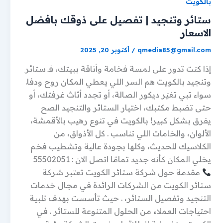
بالكويت
ستائر وتنجيد | تفصيل على ذوقك بافضل
الاسعار
qmedia85@gmail.com
/
أكتوبر 20, 2025
إذا كنت تدور على لمسة فخامة وأناقة ببيتك، فـ ستائر
وتنجيد بالكويت هم السر اللي يعطي المكان روح ودفا.
سواء تبي تغيّر ديكور الصالة، أو تجدد أثاث غرفتك، أو
حتى تضبط مكتبك، اختيار الستائر والتنجيد الصح
يفرق بشكل كبير! بالكويت في تنوع رهيب بالأقمشة،
الألوان، والخامات اللي تناسب . كل الأذواق، من
الكلاسيك للحديث، وكلها بجودة عالية وتشطيب فخم
يخلي المكان كأنه جديد تمامًا اتصل الان : 55502051
مقدمة حول شركة ستائر الكويت تعتبر شركة
ستائر الكويت من الشركات الرائدة في مجال خدمات
التنجيد وتفصيل الستائر، . حيث تأسست بهدف تلبية
احتياجات العملاء من الحلول المتنوعة للستائر . في