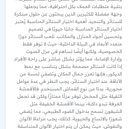
بتلبية متطلبات العملاء بكل احترافية، مما يجعلها
وجهة مفضلة للكثيرين الذين يبحثون عن حلول مبتكرة
للستائر والتنجيد. أهمية اختيار الستائر المناسبة يُعتبر
اختيار الستائر المناسبة جانبًا حيويًا في تصميم
وتحسين أجواء المنازل والمكاتب. تلعب الستائر دورًا
متعدد الأبعاد في البيئة الداخلية، حيث لا توفر فقط
الخصوصية، ولكنها أيضًا تساهم في عزل الصوت
وإدارة الإضاءة، مما يؤثر بشكل مباشر على راحة الأفراد.
إذا كانت الستائر مصممة بشكل يتناسب مع نمط
الديكور، فإنها تعزز جمال المكان وتضفي لمسة من
الأناقة. عند اختيار الستائر، يجب النظر في عدة عوامل
محورية، بدءًا من نوع القماش المستخدم. فالأقمشة
الثقيلة مثل المخمل توفر عزلًا ممتازًا ولكن قد تجعل
الغرفة تبدو داكنة، بينما الأقمشة الخفيفة مثل
الشيفون تسمح بدخول الضوء الطبيعي، مما يُضفي
شعورًا بالاتساع والحيوية. كذلك، يجب مراعاة الألوان
والنقوش، حيث يمكن أن يتم اختيار الألوان المتناسقة