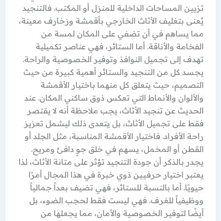
تزيين المساحات الداخلية للمنزل أو المكتب. فالتنجيد
يُعنى بتغليف الأثاث الخارجي بأقمشة وزخارف معينة،
مما يساهم في أن تضفي على المكان لمسة من
الفخامة والأناقة. أما الستائر، فهي عناصر تكميلية
تهدف إلى تجميل النوافذ وتوفير الخصوصية والراحة.
يجسد كل من التنجيد والستائر أهمية كبيرة من حيث
التصميم، حيث يتعلق كل منهما باختيار الأقمشة
والألوان والأنماط التي تعكس ذوق ساكني المكان. عند
الحديث عن تنجيد الأثاث، يجب ملاحظة أنه لا يقتصر
فقط على تجميل الأثاث، بل يتعدى ذلك ليشمل تعزيز
راحة الأفراد. فاختيار الأقمشة المناسبة، مثل الجلد أو
القطن أو المخمل، يسهم في خلق جوٍ دافئ ومريح.
يجدر بالذكر أن جودة التنجيد تؤثر على متانة الأثاث، لذا
يعتبر اختيار حرفيين ذوي خبرة في هذا المجال أمرًا
حيويًا. أما بالنسبة للستائر، فهي تضيف بعداً جمالياً
ووظيفياً للغرف. فهي ليست فقط لحجب الضوء، بل
أيضًا لتوفير الخصوصية والأمان، مما يجعلها من