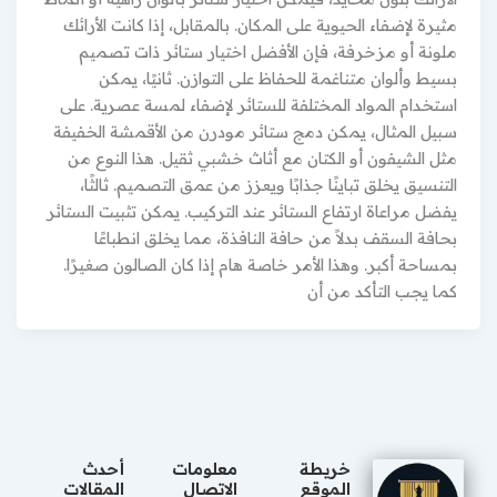
مثيرة لإضفاء الحيوية على المكان. بالمقابل، إذا كانت الأرائك
ملونة أو مزخرفة، فإن الأفضل اختيار ستائر ذات تصميم
بسيط وألوان متناغمة للحفاظ على التوازن. ثانيًا، يمكن
استخدام المواد المختلفة للستائر لإضفاء لمسة عصرية. على
سبيل المثال، يمكن دمج ستائر مودرن من الأقمشة الخفيفة
مثل الشيفون أو الكتان مع أثاث خشبي ثقيل. هذا النوع من
التنسيق يخلق تباينًا جذابًا ويعزز من عمق التصميم. ثالثًا،
يفضل مراعاة ارتفاع الستائر عند التركيب. يمكن تثبيت الستائر
بحافة السقف بدلاً من حافة النافذة، مما يخلق انطباعًا
بمساحة أكبر. وهذا الأمر خاصة هام إذا كان الصالون صغيرًا.
كما يجب التأكد من أن
خريطة
معلومات
أحدث
الموقع
الاتصال
المقالات