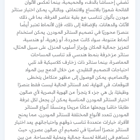
تضفي إحساسًا بالدفء والحميمية، بينما تعكس الألوان
الفاتحة شعورًا بالاتساع والانتعاش. وبالتالي، يمكن اختيار ستائر
مودرن بألوان تتناسب مع بقية عناصر الغرفة، بما في ذلك
الأثاث والدهانات. بالإضافة إلى ذلك، فإن الأنماط تعتبر أيضًا
عنصرًا محوريًا في تصميم الستائر المودرن. يمكن استخدام
أنماط متنوعة، سواء كانت مجردة، أو زهرية، أو هندسية،
لتعزيز جمالية المكان وإبراز أسلوب المنزل. على سبيل المثال،
ستائر مزخرفة بنمط هندسي قد تناسب المساحات
المعاصرة، بينما ستائر ذات زخارف كلاسيكية قد تلبي
احتياجات التصميم التقليدي. من خلال الدمج بين المواد
والتصاميم، يمكن الوصول إلى مظهر متكامل يتخطى
التوقعات. في النهاية، تعد الستائر الحالية ليست فقط عنصرًا
وظيفيًا، بل هي جزء لا يتجزأ من الهوية البصرية لأي صالون.
اختيار الستائر المودرن المناسبة يمكن أن يجعل لكل غرفة
طابعًا خاصًا ويجعلها مكانًا مريحًا ومتسقًا. أنواع الستائر
المودرن تتعدد الأنواع المختلفة للستائر المودرن، مما يمنح
الأفراد خيارات متعددة تناسب ذوقهم واحتياجاتهم. يعد اختيار
الستائر عنصرًا أساسيًا في تصميم أي صالون عصري، حيث
تساهم في إضافة لمسة جمالية وعملية للمساحة. من بين