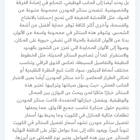
بل يمتد أيضًا إلى الجانب الوظيفي، كتحكم في إضاءة الغرفة
والخصوصية. تتضمن ستائر المودرن مجموعة متنوعة من
المواد، مثل الأقمشة الخفيفة التي تمنح إحساسًا بالانفتاح
والفسحة، وأخرى أكثر كثافة توفر حماية أفضل من أشعة
الشمس. وتتوفر هذه الستائر في مجموعة واسعة من الألوان،
بدءًا من الألوان النابضة بالحياة التي تضفي حيوية على المكان،
وصولاً إلى الألوان المحايدة التي تعزز من الشعور بالهدوء
والاستقرار. كما أن تصاميم الستائر الحديثة، مثل الخطوط
النظيفة والتفاصيل البسيطة، تعكس الذوق الراقي وتناسب
مختلف أنماط الديكور، سواء كانت تتبع النظرة التقليدية أو
تحاكي الطراز المعاصر. تأخذ ستائر المودرن أيضًا بعين الاعتبار
الجانب العملي، حيث يسهل صيانتها وتركيبها. تعتبر هذه
الستائر خيارًا مثاليًا لمن يبحث عن التوازن بين الجمال
والوظيفية. وبفضل خياراتها المتعددة، قامت ستائر المودرن
بتقديم حلول مبتكرة تناسب جميع الأذواق، مما يجعلها
تطلعات مثالية للمنازل في الكويت وما يحيط بها. أسعار
تفصيل ستائر مودرن تشهد أسعار تفصيل الستائر في الكويت
تنوعاً كبيراً، ويعود ذلك إلى عدة عوامل تؤثر على التكلفة النهائية
للستائر. من بين هذه العوامل، يعتبر نوع القماش من أبرزها،