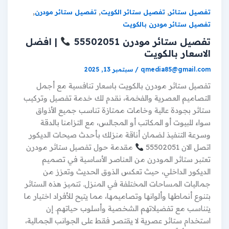
,
,
,
تفصيل ستائر
تفصيل ستائر الكويت
تفصيل ستائر مودرن
تفصيل ستائر مودرن بالكويت
تفصيل ستائر مودرن 55502051
| افضل
الاسعار بالكويت
qmedia85@gmail.com
/
سبتمبر 13, 2025
تفصيل ستائر مودرن بالكويت باسعار تنافسية مع أجمل
التصاميم العصرية والفخمة، نقدم لك خدمة تفصيل وتركيب
ستائر بجودة عالية وخامات ممتازة تناسب جميع الأذواق
سواء للبيوت أو المكاتب أو المجالس، مع التزامنا بالدقة
وسرعة التنفيذ لضمان أناقة منزلك بأحدث صيحات الديكور
اتصل الان 55502051
مقدمة حول تفصيل ستائر مودرن
تعتبر ستائر المودرن من العناصر الأساسية في تصميم
الديكور الداخلي، حيث تعكس الذوق الحديث وتعزز من
جماليات المساحات المختلفة في المنزل. تتميز هذه الستائر
بتنوع أنماطها وألوانها وتصاميمها، مما يتيح للأفراد اختيار ما
يتناسب مع تفضيلاتهم الشخصية وأسلوب حياتهم. إن
استخدام ستائر عصرية لا يقتصر فقط على الجوانب الجمالية،