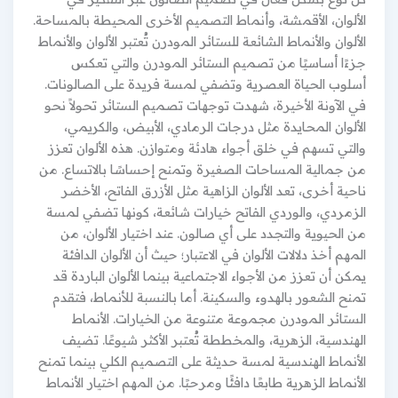
الألوان، الأقمشة، وأنماط التصميم الأخرى المحيطة بالمساحة.
الألوان والأنماط الشائعة للستائر المودرن تُعتبر الألوان والأنماط
جزءًا أساسيًا من تصميم الستائر المودرن والتي تعكس
أسلوب الحياة العصرية وتضفي لمسة فريدة على الصالونات.
في الآونة الأخيرة، شهدت توجهات تصميم الستائر تحولاً نحو
الألوان المحايدة مثل درجات الرمادي، الأبيض، والكريمي،
والتي تسهم في خلق أجواء هادئة ومتوازن. هذه الألوان تعزز
من جمالية المساحات الصغيرة وتمنح إحساسًا بالاتساع. من
ناحية أخرى، تعد الألوان الزاهية مثل الأزرق الفاتح، الأخضر
الزمردي، والوردي الفاتح خيارات شائعة، كونها تضفي لمسة
من الحيوية والتجدد على أي صالون. عند اختيار الألوان، من
المهم أخذ دلالات الألوان في الاعتبار؛ حيث أن الألوان الدافئة
يمكن أن تعزز من الأجواء الاجتماعية بينما الألوان الباردة قد
تمنح الشعور بالهدوء والسكينة. أما بالنسبة للأنماط، فتقدم
الستائر المودرن مجموعة متنوعة من الخيارات. الأنماط
الهندسية، الزهرية، والمخططة تُعتبر الأكثر شيوعًا. تضيف
الأنماط الهندسية لمسة حديثة على التصميم الكلي بينما تمنح
الأنماط الزهرية طابعًا دافئًا ومرحبًا. من المهم اختيار الأنماط