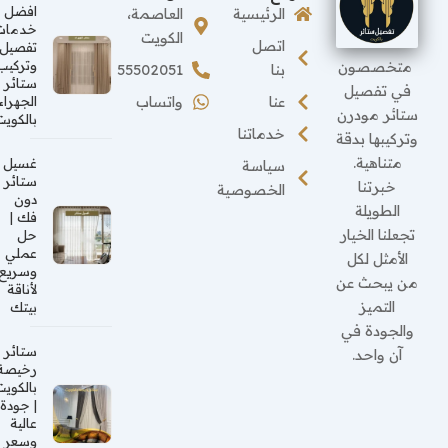
افضل
الرئيسية
العاصمة،
خدمات
الكويت
اتصل
تفصيل
متخصصون
وتركيب
بنا
55502051
ستائر
في تفصيل
عنا
واتساب
الجهراء
ستائر مودرن
بالكويت
خدماتنا
وتركيبها بدقة
متناهية.
غسيل
سياسة
ستائر
خبرتنا
الخصوصية
دون
الطويلة
فك |
تجعلنا الخيار
حل
عملي
الأمثل لكل
وسريع
من يبحث عن
لأناقة
التميز
بيتك
والجودة في
ستائر
آن واحد.
رخيصة
بالكويت
| جودة
عالية
وسعر