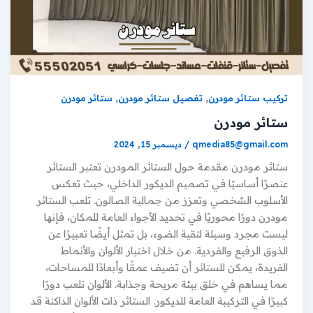
,
,
تركيب ستائر مودرن
تفصيل ستائر مودرن
ستائر مودرن
ستائر مودرن
qmedia85@gmail.com
/
ديسمبر 15, 2024
ستائر مودرن مقدمة حول الستائر المودرن تعتبر الستائر
عنصرًا أساسيًا في تصميم الديكور الداخلي، حيث تعكس
الأسلوب الشخصي وتعزز من جمالية الصالون. تلعب الستائر
مودرن دورًا محوريًا في تحديد الأجواء العامة للمكان، فإنها
ليست مجرد وسيلة لتقية الضوء، بل تمثل أيضًا تعبيرًا عن
الذوق الرفيع والفردية. من خلال اختيار الألوان والأنماط
الفريدة، يمكن للستائر أن تضيف عمقًا وأبعادًا للمساحات،
مما يساهم في خلق بيئة مريحة وجذابة. الألوان تلعب دورًا
كبيرًا في التركيبة العامة للديكور. الستائر ذات الألوان الداكنة قد