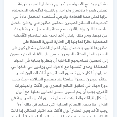
بشكل جيد مع الأضواء، حيث يقوم بانتشار الضوء بطريقة
تضفي شعوراً بالاتساع والراحة. وبالنسبة للأقمشة المخملية،
فإنها تمثل قمة الفخامة والرقي. تُستخدم المخمل عادةً في
تصميمات الستائر المودرن لتحقيق مظهر غني ودافئ. بفضل
ملمسها اللين وإشراقتها، تقدم ستائر المخمل تجربة فريدة
من نوعها. ومع ذلك، ينبغي أخذ الحذر عند استخدام الأقمشة
المخملية نظرًا لحاجتها إلى العناية الدورية للحفاظ على
مظهرها الأنيق. باختصار، يؤثر اختيار القماش بشكل كبير على
المظهر العام للستائر المودرن. ينبغي على الأفراد الذين يسعون
إلى تحسين تصاميمهم الداخلية أن ينظروا بعناية في المواد
المختلفة ومدى تناسبها مع الأجواء التي يرغبون في خلقها في
منازلهم. أفكار حول تنسيق الستائر مع أثاث الصالون تعتبر
ستائر مودرن عنصرًا أساسيًا عند تصميم الصالات، حيث تلعب
دورًا مهمًا في تحقيق التناغم البصري بين الأثاث والديكورات
الأخرى. يجب أن يتم تنسيق ستائر الصالون بعناية مع ألوان
وأشكال الأرائك والطاولات لضمان تحقيق الأجواء المرغوبة في
الفراغ. هنا بعض النصائح العملية التي تساعد في ذلك. أولاً،
يجب الأخذ بعين الاعتبار ألوان الأثاث عند اختيار الستائر. إذا كانت
الأرائك بلون محايد، فيمكن اختيار ستائر بألوان زاهية أو أنماط