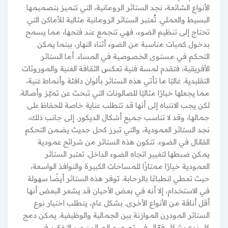
الأنواع الشائعة، نجد الستائر الرومانية، التي تتميز بتصميمها
البسيط والعملي. تُعتبر الستائر الرومانية مثالية للأماكن التي
تحتاج إلى تنظيم الضوء، فهي تتجمع عند فتحها، مما يسمح
بدخول كميات مناسبة من الضوء أثناء النهار، بينما يمكن
التحكم في مستوى الخصوصية في المساء. أما الستائر
الأفريقية، فتقدم لمسة فنية تعكس الثقافة الغنية والموروثات
التقليدية. غالبًا ما تأتي هذه الستائر بألوان دافئة وأنماط غنية،
مما يجعلها خيارًا مثاليًا للصالونات التي تبحث عن تميّز وأصالة.
لكن يجب الانتباه إلى أنها قد تتطلب عناية خاصة للحفاظ على
جمالها، وقد لا تناسب جميع أشكال الديكور. إلى جانب ذلك،
نجد الستائر العمودية، والتي تبرز كحل حديث يضمن التحكم
الفعّال في الضوء. تتكون هذه الستائر من شرائح عمودية
يمكن ضبطها لتغيير اتجاه الضوء الداخل. تعتبر الستائر
العمودية خيارًا ممتازًا للمساحات الكبيرة والنوافذ الواسعة،
حيث تعطي انطباعًا بالرحابة. توفر هذه الستائر أيضًا سهولة
في الاستخدام، إلا أنه في بعض الأحيان قد يشعر البعض أنها
أقل أناقة من الأنواع الأخرى. بشكل عام، يتطلب اختيار نوع
الستائر المودرن الموازنة بين الجمالية والوظيفية. يمكن دمج
كل نوع بشكل فعّال في تصميم الصالون عبر التفكير في