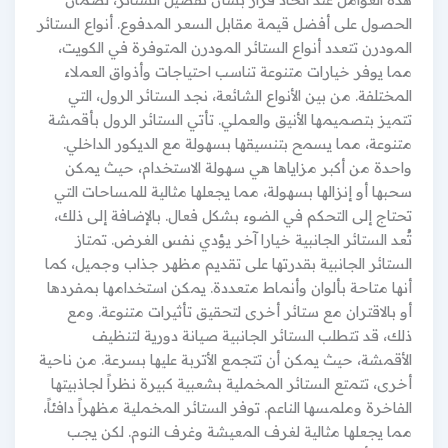
الحصول على أفضل قيمة مقابل السعر المدفوع. أنواع الستائر
المودرن تتعدد أنواع الستائر المودرن المتوفرة في الكويت،
مما يوفر خيارات متنوعة تناسب احتياجات وأذواق العملاء
المختلفة. من بين الأنواع الشائعة، نجد الستائر الرول، التي
تتميز بتصميمها الأنيق والعملي. تأتي الستائر الرول بأقمشة
متنوعة، مما يسمح بتنسيقها بسهولة مع الديكور الداخلي.
واحدة من أكبر مزاياها هي سهولة الاستخدام، حيث يمكن
سحبها أو إنزالها بسهولة، مما يجعلها مثالية للمساحات التي
تحتاج إلى التحكم في الضوء بشكل فعال. بالإضافة إلى ذلك،
تُعد الستائر الجانبية خيارا آخر يؤدي نفس الغرض. تمتاز
الستائر الجانبية بقدرتها على تقديم مظهر جذاب وجميل، كما
أنها متاحة بألوان وأنماط متعددة. يمكن استخدامها بمفردها
أو بالاقتران مع ستائر أخرى لتحقيق تأثيرات متنوعة. ومع
ذلك، قد تتطلب الستائر الجانبية صيانة دورية لتنظيف
الأقمشة، حيث يمكن أن تتجمع الأتربة عليها بسرعة. من ناحية
أخرى، تتمتع الستائر المخملية بشعبية كبيرة نظراً لجاذبيتها
الفاخرة وملمسها الناعم. توفر الستائر المخملية مظهراً دافئاً،
مما يجعلها مثالية لغرف المعيشة وغرف النوم. لكن يجب