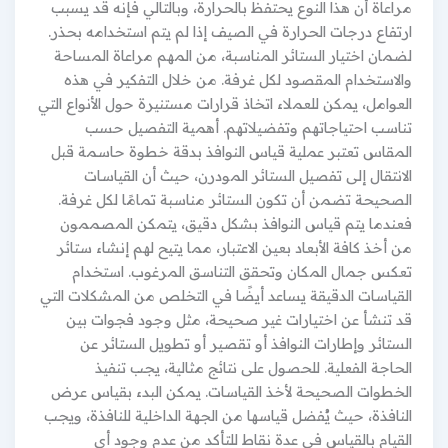
مراعاة أن هذا النوع يحتفظ بالحرارة، وبالتالي فإنه قد يسبب
ارتفاع درجات الحرارة في الصيف إذا لم يتم استخدامه بحذر.
لضمان اختيار الستائر المناسبة، من المهم مراعاة المساحة
والاستخدام المقصود لكل غرفة. من خلال التفكير في هذه
العوامل، يمكن للعملاء اتخاذ قرارات مستنيرة حول الأنواع التي
تناسب احتياجاتهم وتفضيلاتهم. أهمية التفصيل حسب
المقاس تعتبر عملية قياس النوافذ بدقة خطوة حاسمة قبل
الانتقال إلى تفصيل الستائر المودرن، حيث أن القياسات
الصحيحة تضمن أن تكون الستائر مناسبة تمامًا لكل غرفة.
فعندما يتم قياس النوافذ بشكل دقيق، يتمكن المصممون
من أخذ كافة الأبعاد بعين الاعتبار، مما يتيح لهم إنشاء ستائر
تعكس جمال المكان وتحقق التناسق المرغوب. استخدام
القياسات الدقيقة يساعد أيضًا في التخلص من المشكلات التي
قد تنشأ عن اختيارات غير صحيحة، مثل وجود فجوات بين
الستائر وإطارات النوافذ أو تقصير أو تطويل الستائر عن
الحاجة الفعلية. للحصول على نتائج مثالية، يجب تنفيذ
الخطوات الصحيحة لأخذ القياسات. يمكن البدء بقياس عرض
النافذة، حيث يُفضل قياسها من الجهة الداخلية للنافذة، ويجب
القيام بالقياس في عدة نقاط للتأكد من عدم وجود أي