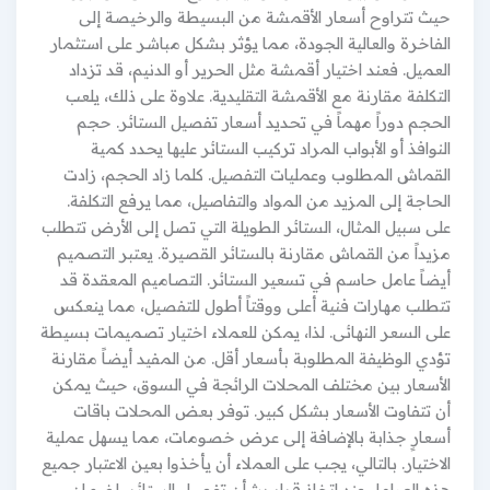
حيث تتراوح أسعار الأقمشة من البسيطة والرخيصة إلى
الفاخرة والعالية الجودة، مما يؤثر بشكل مباشر على استثمار
العميل. فعند اختيار أقمشة مثل الحرير أو الدنيم، قد تزداد
التكلفة مقارنة مع الأقمشة التقليدية. علاوة على ذلك، يلعب
الحجم دوراً مهماً في تحديد أسعار تفصيل الستائر. حجم
النوافذ أو الأبواب المراد تركيب الستائر عليها يحدد كمية
القماش المطلوب وعمليات التفصيل. كلما زاد الحجم، زادت
الحاجة إلى المزيد من المواد والتفاصيل، مما يرفع التكلفة.
على سبيل المثال، الستائر الطويلة التي تصل إلى الأرض تتطلب
مزيداً من القماش مقارنة بالستائر القصيرة. يعتبر التصميم
أيضاً عامل حاسم في تسعير الستائر. التصاميم المعقدة قد
تتطلب مهارات فنية أعلى ووقتاً أطول للتفصيل، مما ينعكس
على السعر النهائى. لذا، يمكن للعملاء اختيار تصميمات بسيطة
تؤدي الوظيفة المطلوبة بأسعار أقل. من المفيد أيضاً مقارنة
الأسعار بين مختلف المحلات الرائجة في السوق، حيث يمكن
أن تتفاوت الأسعار بشكل كبير. توفر بعض المحلات باقات
أسعارٍ جذابة بالإضافة إلى عرض خصومات، مما يسهل عملية
الاختيار. بالتالي، يجب على العملاء أن يأخذوا بعين الاعتبار جميع
هذه العوامل عند اتخاذ قرار بشأن تفصيل الستائر، لضمان