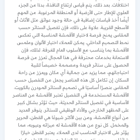
اختلافات. بعد ذلك، يتم قياس ارتفاع النافذة، بدءًا من الجزء
العلوي للإطار حتى الأرضية أو المنطقة المرغوبة. من المهم
أيضًا أخذ قياسات إضافية في حالة وجود عوائق مثل الأثاث أو
الأسطح القريبة. علاوة على ذلك، فإن تفصيل الستائر حسب
المقاس يمنح فرصة لاختيار الأقمشة المناسبة التي تعكس
نمط التصميم الداخلي. يمكن للعملاء اختيار الألوان وملمس
الأقمشة بما يتناسب مع الأسلوب العام للغرفة. لذلك، فإن
الاستعانة بخدمات محترفة في هذا المجال تعزز من فرصة
الحصول على ستائر فريدة ومصممة خصيصاً لتلبية
احتياجاتهم، مما يزيد من جمالية أي مكان ويعزز من راحة
السكان. إن تكامل كل هذه العناصر يجعل من التفصيل حسب
المقاس عنصرًا أساسيًا في تصميم الستائر المودرن بالكويت.
الأقمشة المستخدمة في التفصيل تعتبر الأقمشة من العناصر
الأساسية في تفصيل الستائر الحديثة، حيث تؤثر بشكل كبير
على المظهر الخارجي والأداء الوظيفي للستائر. يتوفر العديد
من أنواع الأقمشة، ومن بين الأكثر شيوعًا هي القطن، الحرير
والمخمل. كل نوع من هذه الأقمشة له ميزاته وعيوبه، مما
يؤثر على الاختيار المناسب لدى العملاء. يعتبر القطن خيارًا
شائعًا بسبب مرونته وسهولة العناية به. يمتاز القطن بكونه