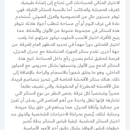
الاختيار المثالي للمساحات التي تحتاج إلى إضاءة طبيعية،
كغرف المعيشة والمكاتب. أما بالنسبة للستائر الثقيلة، فهي
توفر مستوى عالٍ من الخصوصية والعزل الصوتي. تُستخدم
عادة في غرف النوم أو أي مساحة تتطلب أجواءً هادئة. تتوفر
هذه الستائر في مجموعة متنوعة من الألوان والأنماط، مما
يتيح للأفراد اختيار الأنسب لأسلوب ديكور منزلهم. لذا، يلعب
اختيار القماش دوراً مهماً في تحديد المظهر العام للغرفة. من
جهة أخرى، تقدم ستائر الجهراء المتناسقة مع جدران المنزل،
فرصة لتحقيق تناغم بصري رائع داخل المساحة. تتيح هذه
الستائر الدمج بين الألوان وتنسيقها بشكل مدروس مع الديكور
الداخلي، وهو ما يخلق شعوراً بالانسجام والراحة. بالإضافة إلى
ذلك، هناك ستائر الأقمشة الخاصة التي تتميز بتصاميم فريدة،
مثل الأقمشة المطرزة أو المنقوشة، والتي تضيف طابعاً
مميزاً وشخصياً لكل غرفة. بغض النظر عن نوع الستائر التي
تختارها، فإنها تظل واحدة من أهم العناصر التي يمكن أن تعزز
من جمالية وأناقة المنزل، مما يساهم في خلق بيئة مريحة
وجذابة. لذلك، يُنصح بمراعاة الاحتياجات الشخصية والذوق عند
اختيار الستائر المناسبة. كيفية قياس الستائر بدقة تُعتبر
خطوات قياس النوافذ بشكل دقيق أحد الأمور الأساسية