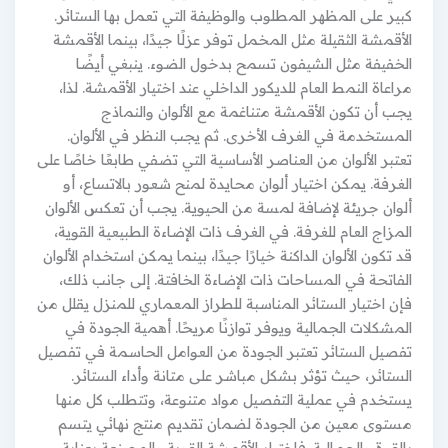
كبير على المظهر المطلوب والوظيفة التي تعمل بها الستائر.
الأقمشة الثقيلة مثل المخمل توفر عزلًا جيدًا، بينما الأقمشة
الخفيفة مثل الشيفون تسمح بدخول الضوء. ينبغي أيضًا
مراعاة النمط العام للديكور الداخلي عند اختيار الأقمشة. لذا،
يجب أن تكون الأقمشة متناغمة مع الألوان والنماذج
المستخدمة في الغرف الأخرى. ثم يجب النظر في الألوان.
تعتبر الألوان من العناصر الأساسية التي تضفي طابعًا خاصًا على
الغرفة. يمكن اختيار ألوان محايدة لمنح شعور بالاتساع، أو
ألوان جريئة لإضافة لمسة من الحيوية. يجب أن تعكس الألوان
المزاج العام للغرفة. في الغرف ذات الإضاءة الطبيعية القوية،
قد تكون الألوان الداكنة خيارًا جيدًا، بينما يمكن استخدام الألوان
الفاتحة في المساحات ذات الإضاءة الخافتة. إلى جانب ذلك،
فإن اختيار الستائر المناسبة للطراز المعماري للمنزل يقلل من
المشكلات الجمالية ويوفر توازنًا مريحًا. أهمية الجودة في
تفصيل الستائر تعتبر الجودة من العوامل الحاسمة في تفصيل
الستائر، حيث تؤثر بشكل مباشر على متانة وأداء الستائر.
يستخدم في عملية التفصيل مواد متنوعة، وتتطلب كل منها
مستوى معين من الجودة لضمان تقديم منتج نهائي يتسم
بالقوة والجمالية. فاختيار الأقمشة القوية والمصنعة بعناية