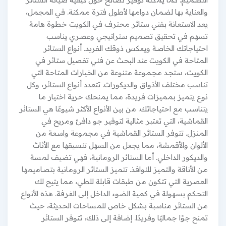
والعناية بها لضمان دوامها لأطول فترة ممكنة. في المجمل،
يعد الاستعانة بفني ستائر محترف في الكويت خطوة هامة
تسهم في تحقيق تصميم ستراتيجي وعصري يناسب
احتياجاتك الخاصة ويعكس ذوقك الفريد. أنواع الستائر
المتاحة في الكويت عند البحث عن فني تفصيل ستائر في
الكويت، ستجد مجموعة متنوعة من الخيارات المتاحة التي
تناسب مختلف الأذواق والديكورات. تتعدد أنواع الستائر، وكل
نوع يتميز بمميزات فريدة، مما يمنحك حرية اختيار ما
يتناسب مع احتياجاتك. من بين الأنواع الأكثر شيوعًا هي الستائر
القماشية، التي تعتبر مثالية لتوفير جو دافئ ومريح في
المنزل. تتوفر الستائر القماشية في مجموعة واسعة من
الألوان والأقمشة، مما يجعل من السهل تنسيقها مع الأثاث
والديكور الداخلي. أما الستائر الرومانية، فهي تضيف لمسة
من الأناقة والتميز للنوافذ. تتميز الستائر الرومانية بتصاميمها
العصرية التي تتكون من طبقات قابلة للطي، مما يتيح لك
التحكم بسهولة في كمية الضوء الداخل إلى الغرفة. هذه الأنواع
من الستائر مناسبة بشكل خاص للمساحات الحديثة، حيث
تمنح جوًا جماليًا وفريدًا. إضافة إلى ذلك، تتوفر الستائر