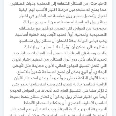
الاحتياجات، من الستائر الشفافة إلى المعتمة وذوات الطبقتين،
مما يمنح المستخدمين فرصة اختيار الأنسب لهم. كيفية
اختيار وتفصيل ستائر رول مناسبة عند التفكير في اختيار
ستائر رول المناسبة لمساحتك، من الضروري مراعاة
مجموعة من العوامل التي تضمن توافقها مع متطلباتك
التصميمية والعملية. أولاً، تحديد الأبعاد يعد خطوة أساسية.
يجب قياس النوافذ بدقة لضمان أن ستائر رول ستناسبها
بشكل مثالي. يمكن أن تؤثر أبعاد الستائر على الإضاءة
والخصوصية في الغرفة، لذا يفضل أخذ القياسات بعناية. بعد
تحديد الأبعاد، يأتي دور ألوان الستائر. من المفيد اختيار الألوان
التي تكمل تنسيق الديكور الحالي. الألوان محايدة مثل الأبيض،
الرمادي، أو البيج يمكن أن تمنح المساحة شعوراً بالاتساع،
بينما الألوان الداكنة تعطي جواً مريحاً. يمكن استخدام الألوان
الزاهية كعناصر جاذبة للعين، لكن يجب استخدامها بحذر حتى
لا تؤثر سلبا على التنسيق العام. تعد الأنماط من العوامل المهمة
أيضاً في اختيار ستائر رول. يمكن أن تختار ستائر بنمط بسيط
لتناسب الأسلوب العصري، أو يمكنك استخدام الأنماط
المزخرفة لتعزيز جاذبية الغرفة. يجب التنبه إلى عدم استخدام
أنماط متنافسة في نفس المساحة، حيث يمكن أن يؤدي ذلك