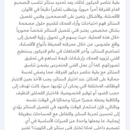
بقية عناصر الديكور. لذلك، يعد تحديد ستائر تناسب التصميم
العام للغرفة أمراً حيوياً، ويتطلب تفكيراً دقيقاً في الألوان،
الأقمشة، والأشكال. يتعين على المصممين وفنيي تفصيل
الستائر فهم احتياجات وآراء العملاء لتقديم حلول مصممة
بشكل مخصص. يعتبر فني تفصيل الستائر شخصاً محورياً
خلال هذه العملية، حيث يسهم في تحويل رؤية العميل إلى
واقع ملموس. من خلال معرفته العميقة بأنواع الأقمشة،
تصاميم الستائر، وآخر الاتجاهات في عالم الديكور، يستطيع
الفني تزويد العملاء بإرشادات قيمة تساهم في تحقيق
تصوراتهم. كما أن عمل الفني المتمرس يضمن تناسق
الستائر مع بقية عناصر ديكور الغرفة، مما يضفي لمسة
جمالية على المكان. عند اختيار الستائر، يجب الأخذ بعين الاعتبار
الوظائف المختلفة التي يمكن أن تؤديها. سواء كانت تهدف إلى
حجب الضوء أو توفير الخصوصية، فاختيار القماش النظيف
والكافية يجعله عنصرًا مرئيًا وجماليًا في الوقت نفسه.
وبالتالي، فإن استثمار الوقت والجهد في تفصيل الستائر يؤدي
إلى تحسين تجربة السكن والتفاعل مع المساحات بطريقة
إيجابية، ما يجعلها واحدة من الميزات الأساسية في أي
تصميم داخلي. لماذا تختار فني ستائر في الكويت؟ تعتبر