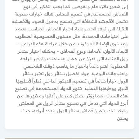
إلى شعور بالازدحام والفوضى. كما يجب التفكير في نوع
القماش المستخدم في تصنيع الستائر. هناك خيارات متنوعة
تشمل الأقمشة الشفافة التي تسمح بدخول الضوء، والأقمشة
الثقيلة التي توفر الخصوصية. اختيار القماش المناسب يعتمد
على احتياجاتك المحددة، مثل مستوى الخصوصية المطلوب
ومستوى الإضاءة المرغوب. من خلال مراعاة هذه العوامل –
الأبعاد، الألوان، الأنماط، ونوع القماش – يمكنك اختيار ستائر
رول المثالية التي تعزز من جمال مساحتك وتوفير الراحة
المطلوبة. اهتم دائماً باختيار ما يناسب ذوقك الشخصي
واحتياجاتك اليومية. مواد تفصيل ستائر رول تعتبر ستائر
الرول خياراً شائعاً في تصميم الديكور الداخلي نظراً لأسلوبها
الأنيق ووظيفتها العملية. تتنوع المواد المستخدمة في تصنيع
هذه الستائر، مما يؤثر بشكل كبير على أدائها ومظهرها. من
أبرز المواد التي تدخل في تصنيع ستائر الرول هي القماش
والبلاستيك. يتميز قماش ستائر الرول بتعدد أنواعه، حيث
يمكن