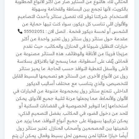
المثالي لك. هالنوع من الستاير صار من أكثر الأنواع المطلوبة
بالكويت، لأنها تجمع بين البساطة والفخامة وسهولة
الاستخدام. شركتنا توفر لك تفصيل ستائر بأحدث التصاميم
والألوان اللي تناسب كل ديكور، سواء كنت تبيها حماية من
الشمس أو لمسة ديكور فخمة . اتصل الان : 55502051
مقدمة حول ستائر رول ستائر رول تعتبر واحدة من أكثر
خيارات التظليل شيوعًا في المنازل والمكاتب، حيث تقدم
مزيجًا فريدًا من الأناقة والوظائف. هذه الستائر مصنوعة من
قماش يُلف على أسطوانة، مما يسمح لها بالانزلاق بسلاسة
لأعلى ولأسفل لتغطية النوافذ حسب الحاجة. ما يميز ستائر
رول عن الأنواع الأخرى من الستائر هو تصميمها البسيط القابل
للتخصيص، والذي يتناسب مع مختلف أساليب الديكور
الداخلي. تتمتع ستائر رول بمجموعة متنوعة من الخيارات في
الألوان والأنماط، مما يجعلها مرنة لتلبية جميع الأذواق. يمكن
استخدامها إما لتوفير الخصوصية في الفضاءات السكنية أو
للحد من دخول الضوء في المكاتب. بفضل التصميم الذكي،
يمكن تركيبها بسهولة على جميع أنواع النوافذ، مما يزيد من
شعبيتها بين المصممين وأصحاب المنازل. تعتبر ستائر رول
أيضًا خيارًا مثاليًا لمن يسعون لحل بسيط وفعال. يمكن أن يتم