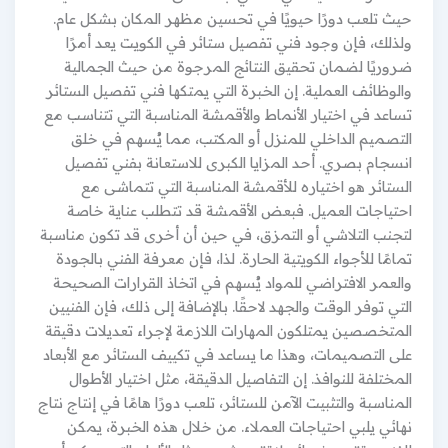
حيث تلعب دورًا حيويًا في تحسين مظهر المكان بشكل عام.
ولذلك، فإن وجود فني تفصيل ستائر في الكويت يعد أمرًا
ضروريًا لضمان تحقيق النتائج المرجوة من حيث الجمالية
والوظائف العملية. إن الخبرة التي يمتكها فني تفصيل الستائر
تساعد في اختيار الأنماط والأقمشة المناسبة التي تتناسب مع
التصميم الداخلي للمنزل أو المكتب، مما يُسهم في خلق
انسجام بصري. أحد المزايا الكبرى للاستعانة بفني تفصيل
الستائر هو اختياره للأقمشة المناسبة التي تتماشى مع
احتياجات العميل. فبعض الأقمشة قد تتطلب عناية خاصة
لتجنب التلاشي أو التمزق، في حين أن أخرى قد تكون مناسبة
تمامًا للأجواء الكويتية الحارة. لذا، فإن معرفة الفني بالجودة
والعمر الافتراضي للمواد يُسهم في اتخاذ القرارات الصحيحة
التي توفر الوقت والجهد لاحقًا. بالإضافة إلى ذلك، فإن الفنيين
المتخصصين يمتلكون المهارات اللازمة لإجراء تعديلات دقيقة
على التصميمات، وهذا ما يساعد في تكييف الستائر مع الأبعاد
المختلفة للنوافذ. إن التفاصيل الدقيقة، مثل اختيار الأطوال
المناسبة والتثبيت الآمن للستائر، تلعب دورًا هامًا في إنتاج نتاج
نهائي يلبي احتياجات العملاء. من خلال هذه الخبرة، يمكن