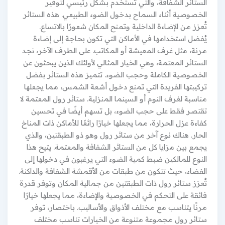
الستائر الشفافة، والتي تُستخدم بشكل رئيسي لتوفير
الخصوصية أثناء السماح بدخول الضوء الطبيعي. هذه الستائر
تُعزز من الإضاءة الداخلية وتمنح المكان شعورًا بالاتساع.
يُفضل استخدامها في الأماكن التي تكون بحاجة إلى إضاءة
مرنة، مثل غرف المعيشة أو المكاتب. على الطرف الآخر، نجد
الستائر المعتمة، وهي الخيار المثالي لأولئك الذين يبحثون عن
الخصوصية الكاملة وحجب الضوء. تتميز هذه الستائر بفضل
تركيبتها الفريدة التي تمنع دخول أشعة الشمس، مما يجعلها
مناسبة لغرف النوم أو السينما المنزلية. ستائر رول المعتمة لا
تقتصر فقط على حجب الضوء، بل تسهم أيضًا في تحسين
كفاءة عزل الحرارة، مما يجعلها خيارًا رائعًا للأماكن ذات المناخ
الحار. هناك نوع آخر من ستائر رول وهو ذو الطبقتين، والذي
يجمع بين مزايا كل من الستائر الشفافة والمعتمة. يتيح هذا
النوع للمالكين ضبط كمية الضوء التي يرغبون في دخولها إلى
الفضاء، حيث تتكون من طبقات من الأقمشة الشفافة والداكنة.
تُعزز ستائر رول ذات الطبقتين من جمالية المكان وتوفر قدرة
فائقة على التحكم في الخصوصية والإضاءة، مما يجعلها خيارًا
مرنًا يتناسب مع مختلف الأذواق والأساليب. باختصار، توفر
ستائر رول مجموعة متنوعة من الخيارات تناسب مختلف