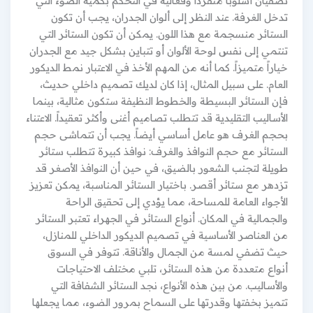
تضفيان أسلوباً متفرداً وفعالية في التحكم بكمية الضوء التي
تدخل الغرفة. عند النظر إلى ألوان الجدران، يجب أن تكون
الستائر منسجمة مع هذا اللون. يمكن أن تكون الستائر التي
تنتمي إلى نفس لوحة الألوان أو تتباين بشكل جيد مع الجدران
خياراً متميزاً. كما أنه من المهم الأخذ في الاعتبار نمط الديكور
العام. على سبيل المثال، إذا كان لديك تصميم داخلي حديث،
فإن الستائر البسيطة والخطوط النظيفة ستكون مثالية، بينما
الأساليب التقليدية قد تتطلب تصاميم أغنى وأكثر تعقيداً. الاعتناء
بحجم الغرف هو عامل أساسي أيضاً. يجب أن تتماشى حجم
الستائر مع حجم النوافذ والغرف: نوافذ كبيرة تتطلب ستائر
طويلة لتجنب الشعور بالضيق، في حين أن النوافذ الأصغر قد
تزدهر مع ستائر أقصر. باختيار الستائر المناسبة، يمكن تعزيز
الأجواء العامة للمساحة، مما يؤدي إلى تحقيق الراحة
والجمالية في المكان. أنواع الستائر في الجهراء تعتبر الستائر
من العناصر الأساسية في تصميم الديكور الداخلي للمنازل،
حيث تضفي لمسة من الجمال والأناقة. تتوفر في السوق
أنواع متعددة من هذه الستائر، تلبي مختلف الاحتياجات
والأساليب. من بين هذه الأنواع، نجد الستائر الشفافة التي
تتميز بخفتها وقدرتها على السماح بمرور الضوء، مما يجعلها