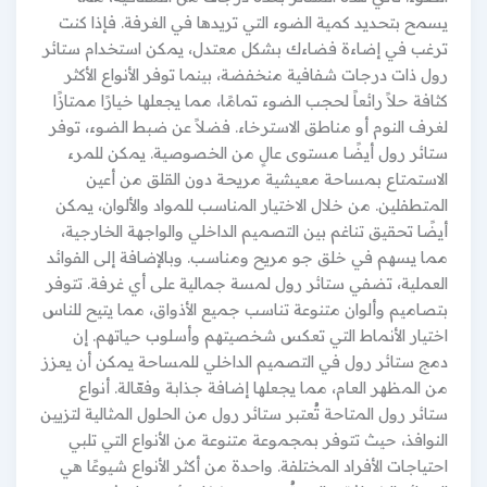
يسمح بتحديد كمية الضوء التي تريدها في الغرفة. فإذا كنت
ترغب في إضاءة فضاءك بشكل معتدل، يمكن استخدام ستائر
رول ذات درجات شفافية منخفضة، بينما توفر الأنواع الأكثر
كثافة حلاً رائعاً لحجب الضوء تمامًا، مما يجعلها خيارًا ممتازًا
لغرف النوم أو مناطق الاسترخاء. فضلاً عن ضبط الضوء، توفر
ستائر رول أيضًا مستوى عالٍ من الخصوصية. يمكن للمرء
الاستمتاع بمساحة معيشية مريحة دون القلق من أعين
المتطفلين. من خلال الاختيار المناسب للمواد والألوان، يمكن
أيضًا تحقيق تناغم بين التصميم الداخلي والواجهة الخارجية،
مما يسهم في خلق جو مريح ومناسب. وبالإضافة إلى الفوائد
العملية، تضفي ستائر رول لمسة جمالية على أي غرفة. تتوفر
بتصاميم وألوان متنوعة تناسب جميع الأذواق، مما يتيح للناس
اختيار الأنماط التي تعكس شخصيتهم وأسلوب حياتهم. إن
دمج ستائر رول في التصميم الداخلي للمساحة يمكن أن يعزز
من المظهر العام، مما يجعلها إضافة جذابة وفعّالة. أنواع
ستائر رول المتاحة تُعتبر ستائر رول من الحلول المثالية لتزيين
النوافذ، حيث تتوفر بمجموعة متنوعة من الأنواع التي تلبي
احتياجات الأفراد المختلفة. واحدة من أكثر الأنواع شيوعًا هي