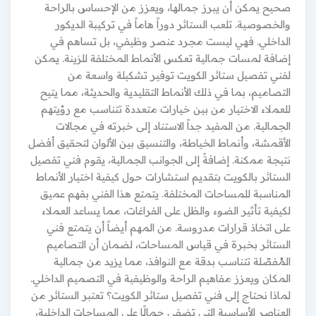
صحيح يمكن أن يبرز جمالها، ويعزز من الإحساس بالراحة
والخصوصية. تلعب الستائر دوراً هاماً في تركيبة الديكور
الداخلي. فهي ليست مجرد عنصر وظيفي، بل تساهم في
إضافة لمسات جمالية تعكس الأنماط المختلفة للزينة. يمكن
لفني تفصيل ستائر الكويت توفير تشكيلة واسعة من
التصاميم، بما في ذلك الأنماط التقليدية والحديثة، مما يتيح
للعملاء الاختيار من بين خيارات متعددة تتناسب مع رؤيتهم
الجمالية. من المفيد جداً الاستناد إلى خبرته في مجالات
الأقمشة، وأنماط الخياطة، والتنسيق بين الألوان لتحقيق أفضل
نتيجة ممكنة. إضافةً إلى الجوانب الجمالية، يقوم فني تفصيل
الستائر بالكويت بتقديم استشارات حول كيفية اختيار الأنماط
المناسبة للمساحات المختلفة. يتمتع هذا الفني بفهم عميق
لكيفية تأثير الضوء والظل على الفراغات، مما يساعد العملاء
على اتخاذ قرارات مدروسة. من المهم أيضاً أن يتمتع فني
الستائر بخبرة في قياس المساحات، لضمان أن التصاميم
المُفصّلة تتناسب بدقة مع النوافذ، مما يزيد من جمالية
المكان ويعزز مفاهيم الراحة والوظيفية في التصميم الداخلي.
لماذا نحتاج إلى فني تفصيل ستائر الكويت؟ تعتبر الستائر من
العناصر الأساسية التي تضفي جمالًا على المساحات الداخلية،