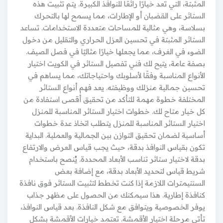
المثبتة، التي تعد خيارًا رائعًا للنوافذ الكبيرة. يتم تثبيت هذه
الستائر على القضبان أو الإطارات، مما يسمح لها بالتحرك
بسلاسة، وهي مثالية للمساحات متعددة الاستخدامات. تساعد
الستائر المثبتة في تحسين العزل الحراري والتقليل من دخول
الضوء في الغرف، مما يجعلها خيارًا مثاليًا في فصل الصيف.
بصفة عامة، يتيح لك فني تفصيل الستائر في الكويت اختيار
الأنواع المناسبة وفقًا لأسلوبك واحتياجاتك، مما يساهم في
تحسين جمالية منزلك ووظيفته. يعد فهم أنواع الستائر
المختلفة خطوة مهمة للتأكد من تحقيق أقصى استفادة من
كل خيار متاح لك. خطوات اختيار الستائر المناسبة للمنزل
اختيار الستائر المناسبة للمنزل يتطلب اتخاذ عدة خطوات
أساسية لضمان تحقيق التوازن بين الجمالية والعملية. البداية
تكون بقياس النوافذ بدقة، حيث يجب قياس العرض والارتفاع
بدقة لاختيار ستائر تناسب الأبعاد المحددة. يُنصح باستخدام
شريط قياس لتحديد الأبعاد بدقة، مع إضافة بعض
السنتيمترات اللازمة إذا كنت تخطط لتثبيت الستائر فوق نافذة
كنافذة إطارية. هذا سيمكنك من الحصول على مظهر جذاب
يوفر الخصوصية ويتوافق مع شكل النافذة. بعد قياس النوافذ،
تأتي مرحلة اختيار الأقمشة. تعتمد خيارات الأقمشة بشكل