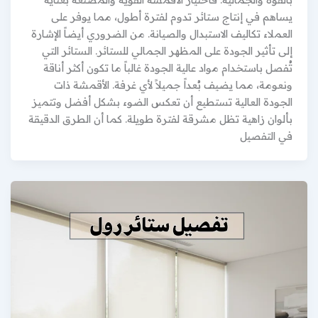
يساهم في إنتاج ستائر تدوم لفترة أطول، مما يوفر على
العملاء تكاليف الاستبدال والصيانة. من الضروري أيضاً الإشارة
إلى تأثير الجودة على المظهر الجمالي للستائر. الستائر التي
تُفصل باستخدام مواد عالية الجودة غالباً ما تكون أكثر أناقة
ونعومة، مما يضيف بُعداً جميلاً لأي غرفة. الأقمشة ذات
الجودة العالية تستطيع أن تعكس الضوء بشكل أفضل وتتميز
بألوان زاهية تظل مشرقة لفترة طويلة. كما أن الطرق الدقيقة
في التفصيل