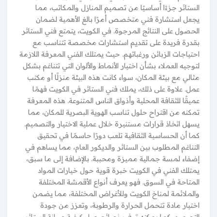
الستائر جزءًا أساسيًا من تصميم المنازل والمكاتب، مما
يجعل استشارة فني متخصص أمرًا بالغ الأهمية لضمان
الحصول على النتائج المرجوة. في الكويت، يتمتع فني الستائر
بقدرة فريدة على تقديم استشارات مخصصة تتناسب مع
احتياجات الزبائن ورغباتهم. حيث يمتلك الفني المعرفة اللازمة
لتوجيه العملاء بشأن اختيار الأنماط والألوان التي تتناغم بشكل
مثالي مع بيئة المكان، سواء كانت هذه البيئة منزلًا أو مكتب
عمل. علاوة على ذلك، يملك فني الستائر في الكويت فهمًا
عميقًا للثقافة المحلية وأذواق الناس المتنوعة. هذه المعرفة
تمكنه من اقتراح حلول تناسب الهوية البصرية للمكان، مما
يسهل اتخاذ قرارات مستنيرة خلال عملية الاختيار والتصميم.
كما أن الحساسية الثقافية تلعب دورًا حاسمًا في تحقيق
التناغم المطلوب بين الستائر والديكور العام، مما يساهم في
إضفاء لمسة جمالية مميزة ومحببة. بالإضافة إلى ما سبق،
يمتلك الفني في الكويت خبرة قوية حول خيارات المواد
المتاحة في السوق. فهو يعرف أنواع الأقمشة المختلفة
والملائمة لمناخ الكويت وللأغراض المختلفة، مما يضمن
اختيار مادة تتحمل الحرارة والرطوبة، وتعزز من جودة
التصميم. كما يمكنه توفير نصائح حول كيفية صيانة الستائر