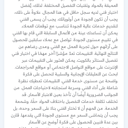
العميقة بالمواد وتقنيات التفصيل المختلفة. لذلك، يُفضل
اختيار فني لديه سجل حافل في هذا المجال. علاوةً على ذلك،
يجب أن تكون الجودة من أولوياتك. يجب أن يسعى الفني
لتقديم خدمات عالية الجودة تتناسب مع توقعات العملاء.
يمكن أن تساعدك عينة من الأعمال السابقة التي قام بها الفني
في تقييم مستوى الجودة. تواصل مع عملاء سابقين للحصول
على آرائهم حول تجربة العمل مع الفني ومدى رضاهم عن
النتائج النهائية. التقييمات تعدّ مؤشرًا آخر مهمًا في اختيار فني
تفصيل الستائر بالكويت. يمكن العثور على التقييمات عبر
الإنترنت على مواقع التواصل الاجتماعي أو مواقع المراجعات.
ابحث عن التعليقات الإيجابية والسلبية لتحصل على فكرة
واضحة عن مستوى خدمة الفني. التقييمات تعطيك نظرة
شاملة على أداء الفني وسرعة استجابته لاحتياجات العمل. من
الجوانب الضرورية أيضًا أن تأخذ بعين الاعتبار الأسعار. قد
تختلف تكلفة خدمات التفصيل باختلاف المواد حقًا، وشمعة
الخدمة. من المهم أن لا تختار الفني بناءً على السعر وحده، بل
يجب أن يتماشى السعر مع مستوى الجودة التي يقدمها. قارن
بين عدة فنيين للحصول على فكرة أوضح عن الأسعار