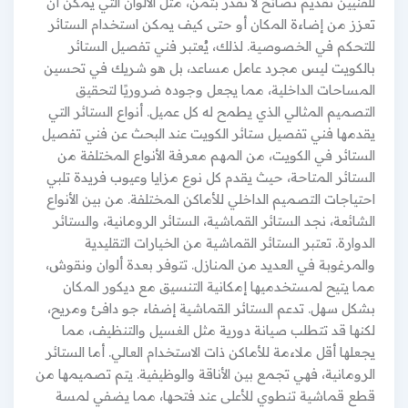
للفنيين تقديم نصائح لا تقدر بثمن، مثل الألوان التي يمكن أن
تعزز من إضاءة المكان أو حتى كيف يمكن استخدام الستائر
للتحكم في الخصوصية. لذلك، يُعتبر فني تفصيل الستائر
بالكويت ليس مجرد عامل مساعد، بل هو شريك في تحسين
المساحات الداخلية، مما يجعل وجوده ضروريًا لتحقيق
التصميم المثالي الذي يطمح له كل عميل. أنواع الستائر التي
يقدمها فني تفصيل ستائر الكويت عند البحث عن فني تفصيل
الستائر في الكويت، من المهم معرفة الأنواع المختلفة من
الستائر المتاحة، حيث يقدم كل نوع مزايا وعيوب فريدة تلبي
احتياجات التصميم الداخلي للأماكن المختلفة. من بين الأنواع
الشائعة، نجد الستائر القماشية، الستائر الرومانية، والستائر
الدوارة. تعتبر الستائر القماشية من الخيارات التقليدية
والمرغوبة في العديد من المنازل. تتوفر بعدة ألوان ونقوش،
مما يتيح لمستخدميها إمكانية التنسيق مع ديكور المكان
بشكل سهل. تدعم الستائر القماشية إضفاء جو دافئ ومريح،
لكنها قد تتطلب صيانة دورية مثل الغسيل والتنظيف، مما
يجعلها أقل ملاءمة للأماكن ذات الاستخدام العالي. أما الستائر
الرومانية، فهي تجمع بين الأناقة والوظيفية. يتم تصميمها من
قطع قماشية تنطوي للأعلى عند فتحها، مما يضفي لمسة