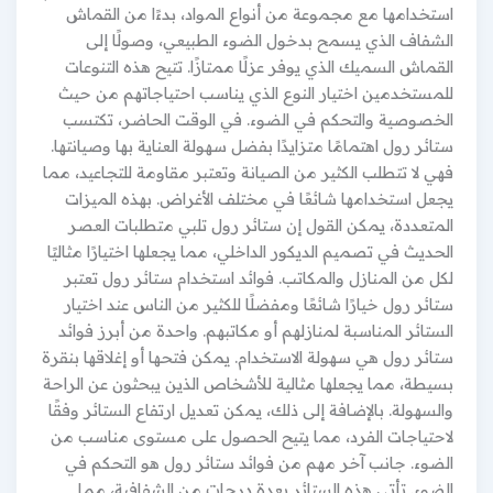
استخدامها مع مجموعة من أنواع المواد، بدءًا من القماش
الشفاف الذي يسمح بدخول الضوء الطبيعي، وصولًا إلى
القماش السميك الذي يوفر عزلًا ممتازًا. تتيح هذه التنوعات
للمستخدمين اختيار النوع الذي يناسب احتياجاتهم من حيث
الخصوصية والتحكم في الضوء. في الوقت الحاضر، تكتسب
ستائر رول اهتمامًا متزايدًا بفضل سهولة العناية بها وصيانتها.
فهي لا تتطلب الكثير من الصيانة وتعتبر مقاومة للتجاعيد، مما
يجعل استخدامها شائعًا في مختلف الأغراض. بهذه الميزات
المتعددة، يمكن القول إن ستائر رول تلبي متطلبات العصر
الحديث في تصميم الديكور الداخلي، مما يجعلها اختيارًا مثاليًا
لكل من المنازل والمكاتب. فوائد استخدام ستائر رول تعتبر
ستائر رول خيارًا شائعًا ومفضلًا للكثير من الناس عند اختيار
الستائر المناسبة لمنازلهم أو مكاتبهم. واحدة من أبرز فوائد
ستائر رول هي سهولة الاستخدام. يمكن فتحها أو إغلاقها بنقرة
بسيطة، مما يجعلها مثالية للأشخاص الذين يبحثون عن الراحة
والسهولة. بالإضافة إلى ذلك، يمكن تعديل ارتفاع الستائر وفقًا
لاحتياجات الفرد، مما يتيح الحصول على مستوى مناسب من
الضوء. جانب آخر مهم من فوائد ستائر رول هو التحكم في
الضوء. تأتي هذه الستائر بعدة درجات من الشفافية، مما