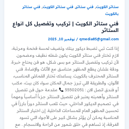
,
,
,
ستائر الكويت
فني ستائر
فني ستائر الكويت
فني ستائر
بالكويت
فني ستائر الكويت | تركيب وتفصيل كل انواع
الستائر
qmedia85@gmail.com
/
نوفمبر 10, 2025
إذا كنت تبي تضبط ديكور بيتك وتضيف لمسة فخمة ومرتبة،
لازم تختار فني ستائر الكويت يكون شغله نظيف ومضمون.
لأن تركيب وتفصيل الستائر مو بس شكل، هو فن يحتاج خبرة.
ودقة علشان يطلع المظهر متناسق مع الأثاث والإضاءة. فني
الستائر المحترف بالكويت. يساعدك تختار القماش المناسب،
الألوان، والطريقة اللي تبرز جمال المكان سواء كان بيت، مكتب
أو فندق اتصل الان : 55502051
مقدمة حول فن تفصيل
الستائر وأهميته يعتبر فن تفصيل الستائر جزءاً أساسياً ومهماً
في. تصميم الديكور الداخلي، حيث تلعب الستائر دوراً بارزاً في
تحسين المظهر العام للمساحات الداخلية. إن اختيار الستائر
المناسبة يمكن أن يؤثر بشكل كبير على الأجواء التي تسود
الغرفة، إذ تساهم في خلق شعور من الراحة والانسجام . مع