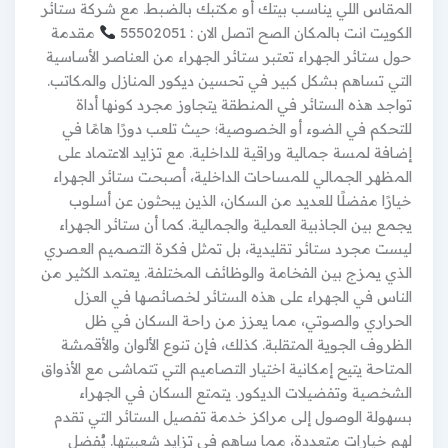
المقاس اللي يناسب بيتك أو مكتبك بالضبط. مع شركة ستائر
الكويت انت بالمكان الصح اتصل الان : 55502051
مقدمة
حول ستائر الجهراء تعتبر ستائر الجهراء من العناصر الأساسية
التي تساهم بشكل كبير في تحسين ديكور المنازل والمكاتب.
تواجد هذه الستائر في المنطقة يتجاوز مجرد كونها أداة
للتحكم في الضوء أو الخصوصية؛ حيث تلعب دورًا هامًا في
إضافة لمسة جمالية وراقية للداخلية. مع تزايد الاعتماد على
المظهر الجمالي للمساحات الداخلية، أصبحت ستائر الجهراء
خيارًا مفضلًا للعديد من السكان، الذين يبحثون عن أسلوب
يجمع بين الجاذبية العملية والجمالية. كما أن ستائر الجهراء
ليست مجرد ستائر تقليدية، بل تمثل فكرة التصميم العصري
الذي يمزج بين الفخامة والوظائف المختلفة. يعتمد الكثير من
الناس في الجهراء على هذه الستائر لخصائصها في العزل
الحراري والصوتي، مما يعزز من راحة السكان في ظل
الظروف الجوية المتقلبة. كذلك، فإن تنوع الألوان والأقمشة
المتاحة يتيح إمكانية اختيار التصاميم التي تتماشى مع الأذواق
الشخصية وتفضيلات الديكور. يتمتع السكان في الجهراء
بسهولة الوصول إلى مراكز خدمة تفصيل الستائر التي تقدم
لهم خيارات متعددة، مما ساهم في تزايد شعبيتها. يُفضل