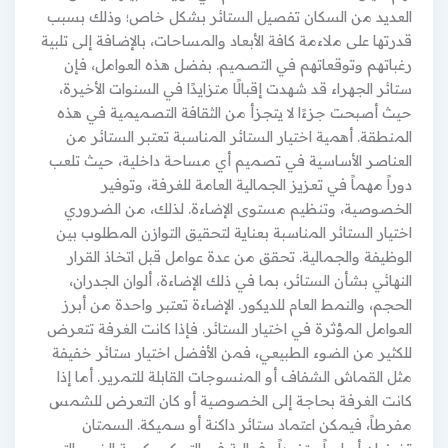
العديد من السكان تفصيل الستائر بشكل خاص؛ وذلك بسبب
قدرتها على ملاءمة كافة الأبعاد والمساحات، بالإضافة إلى تلبية
رغباتهم وتوقعاتهم في التصميم. بفضل هذه العوامل، فإن
ستائر الجهراء قد شهدت إقبالًا متزايدًا في السنوات الأخيرة،
حيث أصبحت جزءًا لا يتجزأ من الثقافة التصميمية في هذه
المنطقة. أهمية اختيار الستائر المناسبة تعتبر الستائر من
العناصر الأساسية في تصميم أي مساحة داخلية، حيث تلعب
دوراً مهماً في تعزيز الجمالية العامة للغرفة، وتوفير
الخصوصية، وتنظيم مستوى الإضاءة. لذلك، من الضروري
اختيار الستائر المناسبة بعناية لتحقيق التوازن المطلوب بين
الوظيفة والجمالية. تحقق من عدة عوامل قبل اتخاذ القرار
النهائي بشأن الستائر، بما في ذلك الإضاءة، ألوان الجدران،
الحجم، والنمط العام للديكور. الإضاءة تعتبر واحدة من أبرز
العوامل المؤثرة في اختيار الستائر. فإذا كانت الغرفة تتعرض
للكثير من الضوء الطبيعي، فمن الأفضل اختيار ستائر خفيفة
مثل القماش الشفاف أو المنسوجات القابلة للتمرير. أما إذا
كانت الغرفة بحاجة إلى الخصوصية أو كان التعرض للشمس
مفرطاً، فيمكن اعتماد ستائر داكنة أو سميكة. السمتان