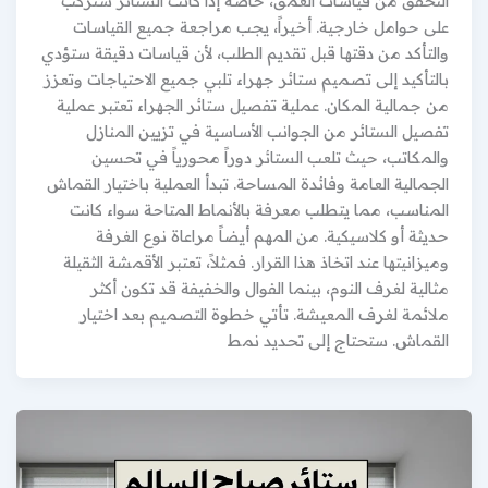
التحقق من قياسات العمق، خاصة إذا كانت الستائر ستُركب
على حوامل خارجية. أخيراً، يجب مراجعة جميع القياسات
والتأكد من دقتها قبل تقديم الطلب، لأن قياسات دقيقة ستؤدي
بالتأكيد إلى تصميم ستائر جهراء تلبي جميع الاحتياجات وتعزز
من جمالية المكان. عملية تفصيل ستائر الجهراء تعتبر عملية
تفصيل الستائر من الجوانب الأساسية في تزيين المنازل
والمكاتب، حيث تلعب الستائر دوراً محورياً في تحسين
الجمالية العامة وفائدة المساحة. تبدأ العملية باختيار القماش
المناسب، مما يتطلب معرفة بالأنماط المتاحة سواء كانت
حديثة أو كلاسيكية. من المهم أيضاً مراعاة نوع الغرفة
وميزانيتها عند اتخاذ هذا القرار. فمثلاً، تعتبر الأقمشة الثقيلة
مثالية لغرف النوم، بينما الفوال والخفيفة قد تكون أكثر
ملائمة لغرف المعيشة. تأتي خطوة التصميم بعد اختيار
القماش. ستحتاج إلى تحديد نمط