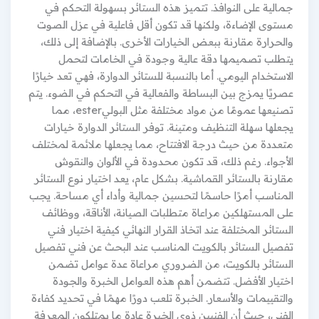
جمالية على النوافذ. تتميز هذه الستائر بسهولة التحكم في
مستوى الإضاءة، ولكنها قد تكون أقل فاعلية في عزل الصوت
والحرارة مقارنة ببعض الخيارات الأخرى. بالإضافة إلى ذلك،
يتطلب تصميمها دقة عالية وجودة في الخامات لتحمل
الاستخدام اليومي. أما بالنسبة للستائر الدوارة، فهي تعد خيارًا
عصريًا يمزج بين البساطة والفعالية في التحكم في الضوء. يتم
تصنيعها عمومًا من مواد مختلفة مثل البوليester، مما
يجعلها سهلة التنظيف ومتينة. توفر الستائر الدوارة خيارات
متعددة من حيث درجة الافتتاح، مما يجعلها ملائمة لمختلف
الأجواء. رغم ذلك، قد تكون محدودة في الألوان والنقوش
مقارنة بالستائر القماشية. بشكل عام، يعد اختيار نوع الستائر
المناسب أمرًا حاسمًا لتحسين جمالية وأداء أي مساحة. يجب
على المستهلكين مراعاة متطلبات الصيانة، الأناقة، ووظائف
الستائر المختلفة عند اتخاذ القرار النهائي كيفية اختيار فني
تفصيل الستائر بالكويت المناسب عند البحث عن فني تفصيل
الستائر بالكويت، من الضروري مراعاة عدة عوامل تضمن
اختيار الأفضل. تتضمن أهم هذه العوامل الخبرة والجودة
والتقييمات والأسعار. الخبرة تلعب دورًا مهمًا في تحديد كفاءة
الفني، حيث أن الفنيين ذوي الخبرة عادة ما يمتلكون المعرفة