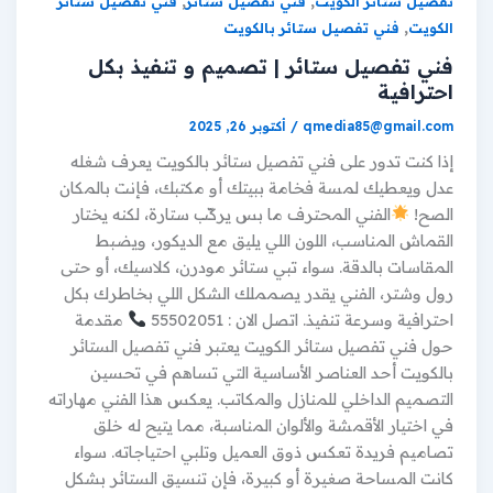
,
,
تفصيل ستائر الكويت
فني تفصيل ستائر
فني تفصيل ستائر
,
الكويت
فني تفصيل ستائر بالكويت
فني تفصيل ستائر | تصميم و تنفيذ بكل
احترافية
qmedia85@gmail.com
/
أكتوبر 26, 2025
إذا كنت تدور على فني تفصيل ستائر بالكويت يعرف شغله
عدل ويعطيك لمسة فخامة ببيتك أو مكتبك، فإنت بالمكان
الصح!
الفني المحترف ما بس يركّب ستارة، لكنه يختار
القماش المناسب، اللون اللي يليق مع الديكور، ويضبط
المقاسات بالدقة. سواء تبي ستائر مودرن، كلاسيك، أو حتى
رول وشتر، الفني يقدر يصمملك الشكل اللي بخاطرك بكل
احترافية وسرعة تنفيذ. اتصل الان : 55502051
مقدمة
حول فني تفصيل ستائر الكويت يعتبر فني تفصيل الستائر
بالكويت أحد العناصر الأساسية التي تساهم في تحسين
التصميم الداخلي للمنازل والمكاتب. يعكس هذا الفني مهاراته
في اختيار الأقمشة والألوان المناسبة، مما يتيح له خلق
تصاميم فريدة تعكس ذوق العميل وتلبي احتياجاته. سواء
كانت المساحة صغيرة أو كبيرة، فإن تنسيق الستائر بشكل