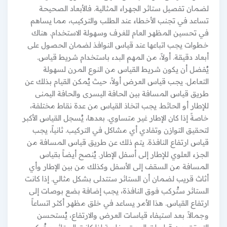
لضمان تفصيل ستائر الجهراء المثالية. فالأبعاد الصحيحة
تساعد في تجنب الأخطاء عند الطلب والتركيب، مما يساهم
في تحسين المظهر العام للغرف وسهولة الاستخدام. هناك
خطوات يجب اتباعها عند قياس النوافذ لضمان الحصول على
أبعاد دقيقة. أولاً، من المهم البدء باستخدام شريط قياس.
يُفضل أن يكون شريط القياس من النوع المرن لسهولة
التعامل. يجب قياس العرض أولاً، حيث يُمكن القيام بذلك عن
طريق قياس المسافة بين الحافة اليسرى والحافة اليمنى
للإطار أو الحائط. يجب اتخاذ القياس من عدة نقاط مختلفة،
خاصةً إذا كان الإطار غير متساوي. بعدها، يُسجل القياس الأكبر
لتحقيق التوازن وتفادي أي مشاكل في التركيب. ثانياً، يجب
قياس ارتفاع النافذة. يتم ذلك عن طريق قياس المسافة من
الجزء العلوي للإطار إلى أسفل الإطار. يُنصح أيضاً بقياس
المسافة من السقف إلى الأسفل وكذلك من بين الإطار وأي
أثاث قريب لضمان أن الستائر ستتدلى بشكل مثالي. إذا كانت
الستائر ستُركب فوق النافذة، يجب إضافة بضع بوصات إلى
ارتفاع القياس. هذا الأمر يساعد في خلق مظهر أكثر اتساعاً
وجمالاً. بعد استيفاء قياسات العرض والارتفاع، يُستحسن