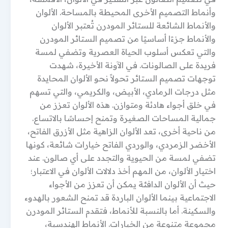
وأنماط التصميم الأخرى المحيطة بالمساحة. الألوان
والأنماط الشائعة للستائر المودرن تُعتبر الألوان
والأنماط جزءًا أساسيًا من تصميم الستائر المودرن
والتي تعكس أسلوب الحياة العصرية وتضفي لمسة
فريدة على الصالونات. في الآونة الأخيرة، شهدت
توجهات تصميم الستائر تحولاً نحو الألوان المحايدة
مثل درجات الرمادي، الأبيض، والكريمي، والتي تسهم
في خلق أجواء هادئة ومتوازن. هذه الألوان تعزز من
جمالية المساحات الصغيرة وتمنح إحساسًا بالاتساع.
من ناحية أخرى، تعد الألوان الزاهية مثل الأزرق الفاتح،
الأخضر الزمردي، والوردي الفاتح خيارات شائعة، كونها
تضفي لمسة من الحيوية والتجدد على أي صالون. عند
اختيار الألوان، من المهم أخذ دلالات الألوان في الاعتبار؛
حيث أن الألوان الدافئة يمكن أن تعزز من الأجواء
الاجتماعية بينما الألوان الباردة قد تمنح الشعور بالهدوء
والسكينة. أما بالنسبة للأنماط، فتقدم الستائر المودرن
مجموعة متنوعة من الخيارات. الأنماط الهندسية،