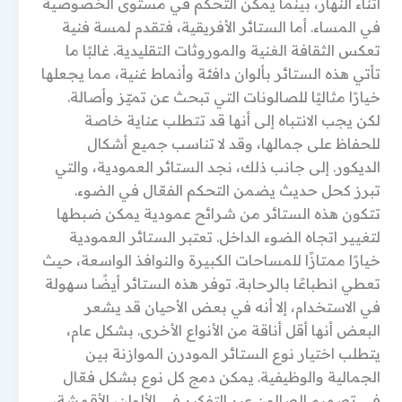
أثناء النهار، بينما يمكن التحكم في مستوى الخصوصية
في المساء. أما الستائر الأفريقية، فتقدم لمسة فنية
تعكس الثقافة الغنية والموروثات التقليدية. غالبًا ما
تأتي هذه الستائر بألوان دافئة وأنماط غنية، مما يجعلها
خيارًا مثاليًا للصالونات التي تبحث عن تميّز وأصالة.
لكن يجب الانتباه إلى أنها قد تتطلب عناية خاصة
للحفاظ على جمالها، وقد لا تناسب جميع أشكال
الديكور. إلى جانب ذلك، نجد الستائر العمودية، والتي
تبرز كحل حديث يضمن التحكم الفعّال في الضوء.
تتكون هذه الستائر من شرائح عمودية يمكن ضبطها
لتغيير اتجاه الضوء الداخل. تعتبر الستائر العمودية
خيارًا ممتازًا للمساحات الكبيرة والنوافذ الواسعة، حيث
تعطي انطباعًا بالرحابة. توفر هذه الستائر أيضًا سهولة
في الاستخدام، إلا أنه في بعض الأحيان قد يشعر
البعض أنها أقل أناقة من الأنواع الأخرى. بشكل عام،
يتطلب اختيار نوع الستائر المودرن الموازنة بين
الجمالية والوظيفية. يمكن دمج كل نوع بشكل فعّال
في تصميم الصالون عبر التفكير في الألوان، الأقمشة،