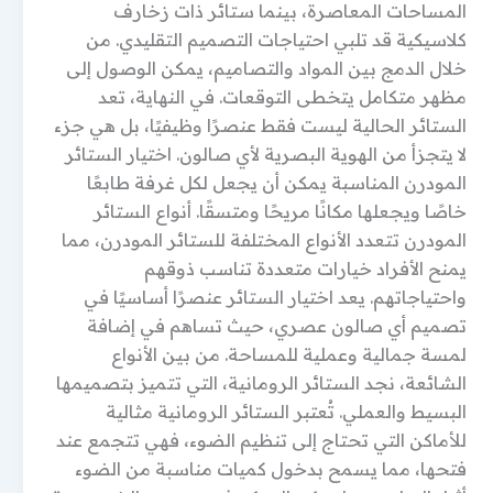
المساحات المعاصرة، بينما ستائر ذات زخارف
كلاسيكية قد تلبي احتياجات التصميم التقليدي. من
خلال الدمج بين المواد والتصاميم، يمكن الوصول إلى
مظهر متكامل يتخطى التوقعات. في النهاية، تعد
الستائر الحالية ليست فقط عنصرًا وظيفيًا، بل هي جزء
لا يتجزأ من الهوية البصرية لأي صالون. اختيار الستائر
المودرن المناسبة يمكن أن يجعل لكل غرفة طابعًا
خاصًا ويجعلها مكانًا مريحًا ومتسقًا. أنواع الستائر
المودرن تتعدد الأنواع المختلفة للستائر المودرن، مما
يمنح الأفراد خيارات متعددة تناسب ذوقهم
واحتياجاتهم. يعد اختيار الستائر عنصرًا أساسيًا في
تصميم أي صالون عصري، حيث تساهم في إضافة
لمسة جمالية وعملية للمساحة. من بين الأنواع
الشائعة، نجد الستائر الرومانية، التي تتميز بتصميمها
البسيط والعملي. تُعتبر الستائر الرومانية مثالية
للأماكن التي تحتاج إلى تنظيم الضوء، فهي تتجمع عند
فتحها، مما يسمح بدخول كميات مناسبة من الضوء