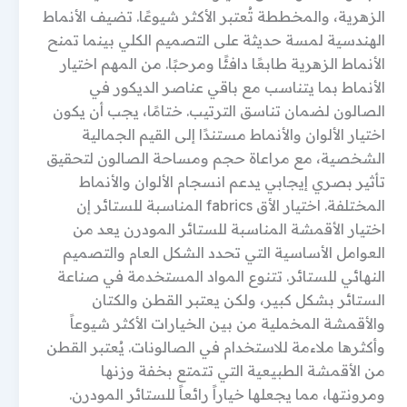
الزهرية، والمخططة تُعتبر الأكثر شيوعًا. تضيف الأنماط
الهندسية لمسة حديثة على التصميم الكلي بينما تمنح
الأنماط الزهرية طابعًا دافئًا ومرحبًا. من المهم اختيار
الأنماط بما يتناسب مع باقي عناصر الديكور في
الصالون لضمان تناسق الترتيب. ختامًا، يجب أن يكون
اختيار الألوان والأنماط مستندًا إلى القيم الجمالية
الشخصية، مع مراعاة حجم ومساحة الصالون لتحقيق
تأثير بصري إيجابي يدعم انسجام الألوان والأنماط
المختلفة. اختيار الأق fabrics المناسبة للستائر إن
اختيار الأقمشة المناسبة للستائر المودرن يعد من
العوامل الأساسية التي تحدد الشكل العام والتصميم
النهائي للستائر. تتنوع المواد المستخدمة في صناعة
الستائر بشكل كبير، ولكن يعتبر القطن والكتان
والأقمشة المخملية من بين الخيارات الأكثر شيوعاً
وأكثرها ملاءمة للاستخدام في الصالونات. يُعتبر القطن
من الأقمشة الطبيعية التي تتمتع بخفة وزنها
ومرونتها، مما يجعلها خياراً رائعاً للستائر المودرن.