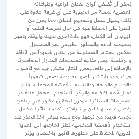
يُمكن أن تُضفي ألوان القطن الزاهية وطباعاته
العصرية لمسة من الحيوية على أي غرفة. علاوة على
ذلك، يسهل غسل وتصميم القطن، مما يعزز من
القدرة على الحفاظ عليه في حال تعرضه للتلف أو
الهيجان. أما الكتان، فهو مادة أخرى متينة وأنيقة، يتميز
بنسيجه الناعم والمظهر الطبيعي غير المصقول.
تعكس الستائر المصنوعة من الكتان شعوراً من الأناقة
والرفاهية، وهي مثالية لتصميمات المنازل المعاصرة.
بالإضافة إلى ذلك، يعمل الكتان بشكل جيد مع الأضواء،
حيث يقوم بانتشار الضوء بطريقة تضفي شعوراً
بالاتساع والراحة. وبالنسبة للأقمشة المخملية، فإنها
تمثل قمة الفخامة والرقي. تُستخدم المخمل عادةً في
تصميمات الستائر المودرن لتحقيق مظهر غني ودافئ.
بفضل ملمسها اللين وإشراقتها، تقدم ستائر المخمل
تجربة فريدة من نوعها. ومع ذلك، ينبغي أخذ الحذر عند
استخدام الأقمشة المخملية نظرًا لحاجتها إلى العناية
الدورية للحفاظ على مظهرها الأنيق. باختصار، يؤثر