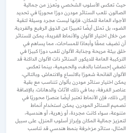
حيث تعكس الأسلوب الشخصي وتعزز من جمالية
الصالون. تلعب الستائر مودرن دورًا محوريًا في تحديد
الأجواء العامة للمكان، فإنها ليست مجرد وسيلة لتقية
الضوء، بل تمثل أيضًا تعبيرًا عن الذوق الرفيع والفردية.
من خلال اختيار الألوان والأنماط الفريدة، يمكن للستائر
أن تضيف عمقًا وأبعادًا للمساحات، مما يساهم في
خلق بيئة مريحة وجذابة. الألوان تلعب دورًا كبيرًا في
التركيبة العامة للديكور. الستائر ذات الألوان الداكنة قد
تضفي إحساسًا بالدفء والحميمية، بينما تعكس
الألوان الفاتحة شعورًا بالاتساع والانتعاش. وبالتالي،
يمكن اختيار ستائر مودرن بألوان تتناسب مع بقية
عناصر الغرفة، بما في ذلك الأثاث والدهانات. بالإضافة
إلى ذلك، فإن الأنماط تعتبر أيضًا عنصرًا محوريًا في
تصميم الستائر المودرن. يمكن استخدام أنماط
متنوعة، سواء كانت مجردة، أو زهرية، أو هندسية،
لتعزيز جمالية المكان وإبراز أسلوب المنزل. على سبيل
المثال، ستائر مزخرفة بنمط هندسي قد تناسب