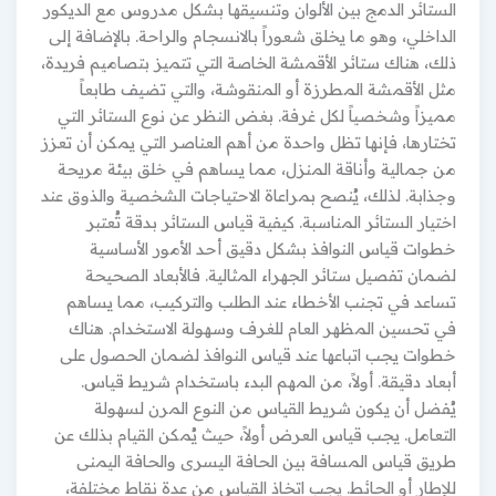
الستائر الدمج بين الألوان وتنسيقها بشكل مدروس مع الديكور
الداخلي، وهو ما يخلق شعوراً بالانسجام والراحة. بالإضافة إلى
ذلك، هناك ستائر الأقمشة الخاصة التي تتميز بتصاميم فريدة،
مثل الأقمشة المطرزة أو المنقوشة، والتي تضيف طابعاً
مميزاً وشخصياً لكل غرفة. بغض النظر عن نوع الستائر التي
تختارها، فإنها تظل واحدة من أهم العناصر التي يمكن أن تعزز
من جمالية وأناقة المنزل، مما يساهم في خلق بيئة مريحة
وجذابة. لذلك، يُنصح بمراعاة الاحتياجات الشخصية والذوق عند
اختيار الستائر المناسبة. كيفية قياس الستائر بدقة تُعتبر
خطوات قياس النوافذ بشكل دقيق أحد الأمور الأساسية
لضمان تفصيل ستائر الجهراء المثالية. فالأبعاد الصحيحة
تساعد في تجنب الأخطاء عند الطلب والتركيب، مما يساهم
في تحسين المظهر العام للغرف وسهولة الاستخدام. هناك
خطوات يجب اتباعها عند قياس النوافذ لضمان الحصول على
أبعاد دقيقة. أولاً، من المهم البدء باستخدام شريط قياس.
يُفضل أن يكون شريط القياس من النوع المرن لسهولة
التعامل. يجب قياس العرض أولاً، حيث يُمكن القيام بذلك عن
طريق قياس المسافة بين الحافة اليسرى والحافة اليمنى
للإطار أو الحائط. يجب اتخاذ القياس من عدة نقاط مختلفة،