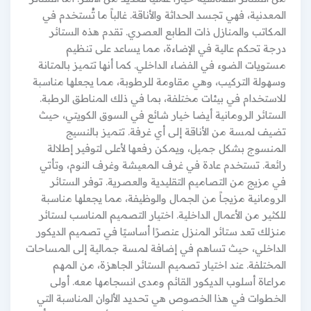
المعدنية، فهي تجسد الحداثة والأناقة. غالباً ما تُستخدم في
المكاتب والمنازل ذات الطابع العصري. تقدم هذه الستائر
درجة تحكم عالية في الإضاءة، مما يساعد على تنظيم
مستويات الضوء في الفضاء الداخلي. كما أنها تتميز بالمتانة
وسهولة التركيب، وهي مقاومة للرطوبة، مما يجعلها مناسبة
للاستخدام في بيئات مختلفة، بما في ذلك المناطق الرطبة.
الستائر الرومانية أيضا خيار شائع في السوق الكويتي، حيث
تضيف لمسة من الأناقة إلى أي غرفة. تتميز بالنسيج
المنسوج بشكل جميل، ويمكن رفعها لأعلى لتوفير إطلالة
رائعة. تستخدم عادة في غرف المعيشة وغرف النوم، وتأتي
في مزيج من التصاميم التقليدية والعصرية. توفر الستائر
الرومانية مزيجاً من الجمال والوظيفة، مما يجعلها مناسبة
للكثير من الأعمال الداخلية. اختيار التصميم المناسب لستائر
منزلك تعد ستائر المنزل عنصرًا أساسيًا في تصميم الديكور
الداخلي، حيث تساهم في إضافة لمسة جمالية إلى المساحات
المختلفة. عند اختيار تصميم الستائر الجاهزة، من المهم
مراعاة أسلوب الديكور القائم ومدى انسجامها معه. أولى
الخطوات في هذا الخصوص هي تحديد الألوان المناسبة التي