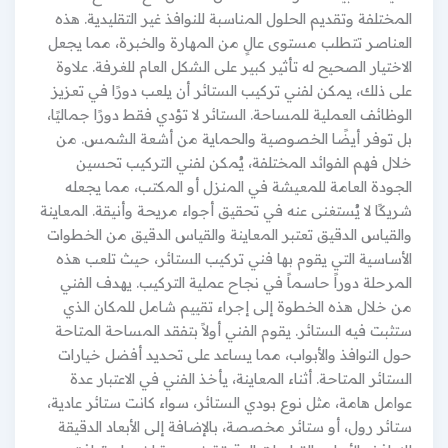
المختلفة وتقديم الحلول المناسبة للنوافذ غير التقليدية. هذه
العناصر تتطلب مستوى عالٍ من المهارة والخبرة، مما يجعل
الاختيار الصحيح له تأثير كبير على الشكل العام للغرفة. علاوة
على ذلك، يمكن لفني تركيب الستائر أن يلعب دورًا في تعزيز
الوظائف العملية للمساحة. الستائر لا تؤدي فقط دورًا جماليًا،
بل توفر أيضًا الخصوصية والحماية من أشعة الشمس. من
خلال فهم الفوائد المختلفة، يُمكن لفني التركيب تحسين
الجودة العامة للمعيشة في المنزل أو المكتب، مما يجعله
شريكًا لا يُستغنى عنه في تحقيق أجواء مريحة وأنيقة. المعاينة
والقياس الدقيق تعتبر المعاينة والقياس الدقيق من الخطوات
الأساسية التي يقوم بها فني تركيب الستائر، حيث تلعب هذه
المرحلة دوراً حاسماً في نجاح عملية التركيب. يهدف الفني
من خلال هذه الخطوة إلى إجراء تقييم شامل للمكان الذي
ستثبت فيه الستائر. يقوم الفني أولاً بتفقد المساحة المتاحة
حول النوافذ والأبواب، مما يساعد على تحديد أفضل خيارات
الستائر المتاحة. أثناء المعاينة، يأخذ الفني في الاعتبار عدة
عوامل هامة، مثل نوع بودي الستائر، سواء كانت ستائر عادية،
ستائر رول، أو ستائر مخصصة، بالإضافة إلى الأبعاد الدقيقة