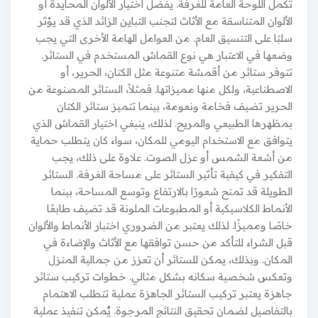
تكمل اللوحة العامة للغرفة. يفضل اختيار الألوان المحايدة أو
الألوان المتناسقة مع الأثاث لتجنب التباين الزائد الذي قد يؤثر
سلبًا على التنسيق العام. من العوامل الهامة الأخرى التي يجب
وضعها في الاعتبار هي نوع القماش المستخدم في الستائر.
تتوفر ستائر من أقمشة متنوعة مثل الكتان، الحرير، أو
الاصطناعية، ولكل منها مميزاتها. فمثلاً، الستائر المصنوعة من
الحرير تضيف فخامة ونعومة، بينما تتميز ستائر الكتان
بمظهرها الطبيعي والمريح. لذلك، ينبغي اختيار القماش الذي
يتوافق مع الاستخدام اليومي للمكان، سواء كان يتطلب حماية
من أشعة الشمس أو عزل الصوت. علاوة على ذلك، يجب
التفكير في كيفية تأثير الستائر على مساحة الغرفة. الستائر
الطويلة قد تمنح شعورًا بالارتفاع وتوسع المساحة، بينما
الأنماط الكلاسيكية أو المطبوعات الملونة قد تضيف طابعًا
خاصًا ومميزًا. لذلك يعتبر من الضروري اختبار الأنماط والألوان
قبل الشراء للتأكد من حسن توافقها مع الأثاث والإضاءة في
المكان. وبذلك، يمكن للستائر أن تعزز من جمالية المنزل
وتعكس شخصية سكانه بشكل مثالي. خطوات تركيب ستائر
جاهزة يعتبر تركيب الستائر الجاهزة عملية تتطلب الاهتمام
بالتفاصيل لضمان تحقيق النتائج المرجوة. يُمكن تنفيذ عملية