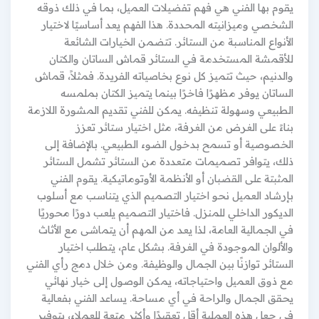
يقوم بها الفني هي فهم تفضيلات العميل، بما في ذلك ذوقه
الشخصي وميزانيته المحددة. هذا الفهم يعد أساسيًا لاختيار
الأنواع المناسبة من الستائر. تتضمن الخيارات الشائعة
للأقمشة المستخدمة في الستائر قماش الساتان والكتان
والدنيم، حيث تتميز كل نوع بخاصياته الفريدة. فمثلاً، قماش
الساتان يوفر مظهرًا فاخرًا بينما يتميز الكتان بملمسه
الطبيعي وسهولة تنظيفه. يمكن للفني تقديم المشورة اللازمة
بناءً على الغرض من الغرفة، مثل اختيار ستائر تعزز
الخصوصية أو تسمح بدخول الضوء الطبيعي. بالإضافة إلى
ذلك، يتوافر تصميمات متعددة من الستائر تشمل الستائر
المثبتة على القضبان أو الأنظمة الأوتوماتيكية. يقوم الفني
بإرشاد العميل نحو اختيار التصميم الذي يتناسب مع أسلوب
الديكور الداخلي للمنزل. فاختيار التصميم يلعب دورًا محوريًا
في الجمالية العامة، لذا يعد من المهم أن يتماشى مع الأثاث
والألوان الموجودة في الغرفة. بشكل عام، يتطلب اختيار
الستائر توازنًا بين الجمال والوظيفة. ومن خلال دمج رأي الفني
مع ذوق العميل واحتياجاته، يمكن الوصول إلى خيار نهائي
يحقق الجمال والراحة في أي مساحة. يساعد الفني بفعالية
في جعل هذه العملية أقل تعقيدًا وأكثر متعة للعملاء، بتوفير