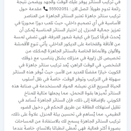
في تركيب الستائر يوفر عليك الوقت والجهد ويضمن نتيجة
رائعة تدوم طويلاً. اتصل الان : 55502051
مقدمة حول
تركيب ستائر جاهزة تعتبر الستائر الجاهزة من العناصر
الأساسية في أي تصميم داخلي، حيث تلعب دورًا محوريًا في
تعزيز جمالية المنزل. إن اختيار الستائر المناسبة يُمكن أن
يُحدث فرقًا كبيرًا في كيفية شعور الغرفة، فهي تضفي لمسة
من الأناقة والفخامة على الديكور الداخلي. يأتي تنوع الأقمشة
والألوان والأنماط الخاصة بالستائر الجاهزة ليُمكنك من
تخصيص كل زاوية في منزلك بشكل يتناسب مع ذوقك
الشخصي. في الوقت الراهن، يُعد تركيب ستائر جاهزة في
الكويت خيارًا مفضلًا للعديد من الأسر، حيث تُوفر هذه الستائر
سهولة في التركيب وتوفر الوقت، خاصةً في ظل أسلوب
الحياة السريع الذي نعيشه. المواد المستخدمة في صناعة هذه
الستائر تُميزها بقوة التحمل، مما يجعلها مثالية للمناخ
الكويتي. بالإضافة إلى ذلك، فإن الستائر الجاهزة تُساعد في
تقليل استهلاك الطاقة عن طريق التحكم في دخول الضوء
الطبيعي، مما يُساهم في تحسين بيئة المنزل. علاوةً على ذلك،
تركيب الستائر الجاهزة يسمح لك بالاستفادة من المساحات
بصورة أكثر فعالية. فهي تُعطي انطباعًا بالاتساع، خاصةً عندما