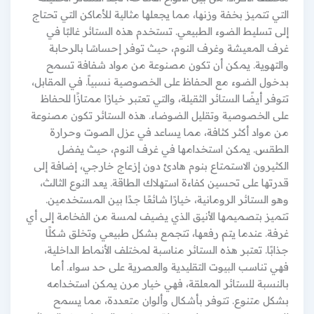
التي تتميز بخفة وزنها، مما يجعلها مثالية للأماكن التي تحتاج
إلى تسليط الضوء الطبيعي. تستخدم هذه الستائر غالبًا في
غرف المعيشة وغرف النوم، حيث توفر إحساسًا بالرحابة
والتهوية. يمكن أن تكون مصنوعة من مواد شفافة تسمح
بدخول الضوء مع الحفاظ على الخصوصية نسبياً. في المقابل،
تتوفر أيضًا الستائر الثقيلة، والتي تعتبر خيارًا ممتازًا للحفاظ
على الخصوصية وتقليل الضوضاء. هذه الستائر تكون مصنوعة
من مواد أكثر كثافة، مما يساعد في عزل الصوت وحرارة
الطقس. يمكن استخدامها في غرف النوم، حيث يفضل
الكثيرون الاستمتاع بنوم هادئ دون إزعاج خارجي، إضافة إلى
قدرتها على تحسين كفاءة استهلاك الطاقة. يعد النوع الثالث،
وهو الستائر الرومانية، خيارًا شائعًا جدًا بين المستخدمين.
تتميز بتصميمها الأنيق الذي يضيف لمسة من الفخامة إلى أي
غرفة. عندما يتم رفعها، تتجمع بشكل طبيعي وتخلق شكلًا
جذابًا. تعتبر هذه الستائر مناسبة لمختلف الأنماط الداخلية،
فهي تناسب البيوت التقليدية والعصرية على حد سواء. أما
بالنسبة للستائر المعلقة، فهي خيار مرن يمكن استخدامه
بشكل متنوع. تتوفر بأشكال وألوان متعددة، مما يسمح