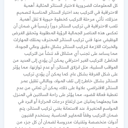
كل المعلومات الضرورية لاختيار الستائر المثالية. أهمية
الاحترافية في التركيب بعد اختيار الستائر المناسبة لتصميم
منزلك، تأتي مرحلة التركيب كخطوة حيوية لا تقل أهمية.
تلعب الاحترافية في تركيب الستائر دوراً رئيسياً في ضمان أن
تعكس هذه العناصر الجمالية الرؤية المطلوبة وتحقق الغرض
الوظيفي منها. فني تركيب الستائر المحترف يمتلك المهارات
والخبرات اللازمة لتركيب الستائر بشكلٍ دقيق وعالي الجودة،
مما يساعد على تجنب أي مشاكل قد تنشأ عن التركيب
الخاطئ. التركيب الغير احترافي يمكن أن يؤدي إلى العديد من
العواقب السلبية، مثل انزلاق الستائر، أو عدم توازنها، مما يؤثر
على شكل الغرفة بشكل عام. كما يمكن أن يؤدي تركيب
الستائر بشكل خاطئ إلى تلف المواد، وبالتالي تقليل عمر
الستائر الافتراضي. علاوة على ذلك، يمكن أن تعاني من عدم
تغطية فعالة للضوء، مما يؤثر على راحة الساكنين في المنزل.
هذا يجعلهما يعانيان من ارتفاع درجات الحرارة أو البرد في
المواسم المتغيرة. عند الاستعانة بفني تركيب الستائر، يتم
ضمان التركيب وفقاً للمعايير المناسبة. يستخدم الفنيون
أدوات متخصصة وتقنيات مدروسة لضمان أن كل جزء من