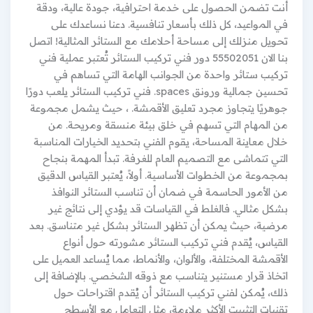
أنت تضمن الحصول على خدمة احترافية، جودة عالية، ودقة
في المواعيد، كل ذلك بأسعار تنافسية. دعنا نساعدك على
تحويل منزلك إلى مساحة أحلامك مع الستائر المثالية! اتصل
بنا الان 55502051 دور فني تركيب الستائر تُعتبر عملية فني
تركيب ستائر واحدة من الجوانب الهامة التي تساهم في
تحسين جمالية ورونق spaces. فني تركيب الستائر يلعب دورًا
جوهريًا يتجاوز مجرد تعليق الأقمشة. ، حيث يشمل مجموعة
من المهام التي تسهم في خلق بيئة منسقة ومريحة. من
خلال معاينة المساحة، يقوم الفني بتحديد الخيارات المناسبة
التي تتماشى مع التصميم العام للغرفة. تبدأ المهمة بنجاح
بمجموعة من الخطوات الأساسية. أولاً، يُعتبر القياس الدقيق
من الأمور الحاسمة في ضمان أن تناسب الستائر النوافذ
بشكل مثالي. فالغلط في القياسات قد يؤدي إلى نتائج غير
مرضية، حيث يمكن أن تظهر الستائر بشكل غير متناسق. بعد
القياس، يُقدم فني تركيب الستائر مشورته حول أنواع
الأقمشة المختلفة، والألوان، والأنماط، مما يُساعد العميل على
اتخاذ قرار مستنير يتناسب مع ذوقه الشخصي. بالإضافة إلى
ذلك، يُمكن لفني تركيب الستائر أن يُقدم اقتراحات حول
تقنيات التثبيت الأكثر ملاءمة، مثل التعامل مع الأسطح