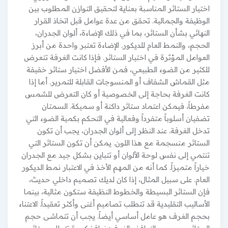
اختيار الستائر المناسبة بعناية لتحقيق التوازن المطلوب بين
الوظيفة والجمالية. تحقق من عدة عوامل قبل اتخاذ القرار
النهائي بشأن الستائر، بما في ذلك الإضاءة، ألوان الجدران،
الحجم، والنمط العام للديكور. الإضاءة تعتبر واحدة من أبرز
العوامل المؤثرة في اختيار الستائر. فإذا كانت الغرفة تتعرض
للكثير من الضوء الطبيعي، فمن الأفضل اختيار ستائر خفيفة
مثل القماش الشفاف أو المنسوجات القابلة للتمرير. أما إذا
كانت الغرفة بحاجة إلى الخصوصية أو كان التعرض للشمس
مفرطاً، فيمكن اعتماد ستائر داكنة أو سميكة. السمتان
تضفيان أسلوباً متفرداً وفعالية في التحكم بكمية الضوء التي
تدخل الغرفة. عند النظر إلى ألوان الجدران، يجب أن تكون
الستائر منسجمة مع هذا اللون. يمكن أن تكون الستائر التي
تنتمي إلى نفس لوحة الألوان أو تتباين بشكل جيد مع الجدران
خياراً متميزاً. كما أنه من المهم الأخذ في الاعتبار نمط الديكور
العام. على سبيل المثال، إذا كان لديك تصميم داخلي حديث،
فإن الستائر البسيطة والخطوط النظيفة ستكون مثالية، بينما
الأساليب التقليدية قد تتطلب تصاميم أغنى وأكثر تعقيداً. الاعتناء
بحجم الغرف هو عامل أساسي أيضاً. يجب أن تتماشى حجم