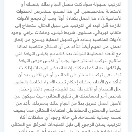
التركيب بسهولة سواء كنت تفضل القيام بذلك بنفسك أو
الاستعانة بمتخصصين. في هذا القسم، نستعرض الخطوات
الأساسية لأداء هذا العمل بكفاءة. أولاً، يجب أن تجمع الأدوات
اللازمة قبل البدء في التركيب. على سبيل المثال، ستحتاج إلى
مثقاب كهربائي، مستوى، شريط قياس، ومفكات براغي. وجود
الأدوات المناسبة يساعد في تسهيل العملية ويسرع من إنجاز
العمل. من المهم أيضاً التأكد من أن الستائر متناسبة تمامًا
مع الأبعاد المطلوبة للنوافذ. بعد ذلك، قم بقياس النوافذ التي
ستقوم بتركيب الستائر عليها. يجب أن تقيس عرض النوافذ
وارتفاعها بدقة، كما يمكنك إضافة بعض البوصات إذا كنت
ترغب في تركيب الستائر على الجانبين أو في الأعلى. بعد أن
تتأكد من الأبعاد، يمكنك إحكام تثبيت الأجزاء الخاصة بالتعليق
مثل القضبان أو الأشرطة. عند التثبيت، يُنصح دائمًا بإحضار
شخص آخر لمساعدتك في تعليق الستائر، حيث سيكون من
الأسهل العمل كفريق بدلاً من القيام بذلك بمفردك. تأكد من
استخدام المستوى للحفاظ على استقامة الستائر، مما يضيف
لمسة جمالية للمساحة. في حالة وجود أي مشكلات أثناء
التركيب، يمكن الرجوع إلى دليل التعليمات المرفق مع الستائر،
أو استشارة خبير للحصول على المساعدة. أخيرًا، بعد تأكيد