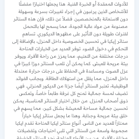
للأدوات المعقدة أو الخبرة الفنية. هذا يجعلها اختيارًا مفضلًا
للأشخاص الذين يرغبون في إجراء تغييرات بسرعة وسهولة
دون الاستعانة بالمتخصصين. فضلاً عن ذلك، فإن هذه الستائر
مصنوعة من مواد عالية الجودة، مما يسمح لها بالتحمل
لفترات طويلة دون التأثير على مظهرها الديكوري. تساهم
ستائر إيكيا في تحسين الخصوصية داخل المنزل، بالإضافة إلى
التحكم في دخول الضوء. توفر العديد من الخيارات المتاحة
درجات مختلفة من التعتيم، مما يعزز من راحة الأفراد ويوفر
بيئة مريحة للعيش. كما يمكن أن تلعب الستائر دورًا كبيرًا في
عزل الصوت ومساعدة في الحفاظ على درجات حرارة معتدلة
داخل المنزل، مما يقلل من استهلاك الطاقة. وبجانب الفوائد
الوظيفية، تعتبر الستائر أيضًا جزءًا من الديكور المنزلي. فهي
تضيف لمسة جمالية تمنح كل غرفة طابعاً خاصاً، وتعكس
ذوق أصحاب المنزل. من خلال اختيار الستائر المناسبة، يمكن
تحسين جمالية مساحة المعيشة بشكل كبير، مما يسهم في
خلق بيئة مريحة وجذابة. وهذا ما يجعل ستائر إيكيا خياراً
ممتازاً للعديد من الناس. أنواع ستائر ايكيا المتاحة تقدم ايكيا
مجموعة واسعة من الستائر التي تلبي احتياجات وتفضيلات
مختلف الأفراد. من بين الأنواع المتاحة، نجد الستائر الخفيفة