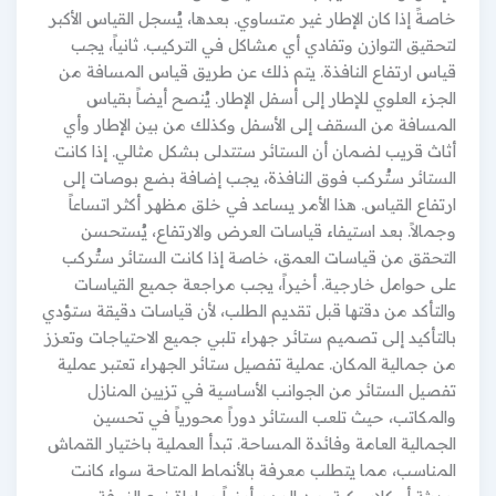
خاصةً إذا كان الإطار غير متساوي. بعدها، يُسجل القياس الأكبر
لتحقيق التوازن وتفادي أي مشاكل في التركيب. ثانياً، يجب
قياس ارتفاع النافذة. يتم ذلك عن طريق قياس المسافة من
الجزء العلوي للإطار إلى أسفل الإطار. يُنصح أيضاً بقياس
المسافة من السقف إلى الأسفل وكذلك من بين الإطار وأي
أثاث قريب لضمان أن الستائر ستتدلى بشكل مثالي. إذا كانت
الستائر ستُركب فوق النافذة، يجب إضافة بضع بوصات إلى
ارتفاع القياس. هذا الأمر يساعد في خلق مظهر أكثر اتساعاً
وجمالاً. بعد استيفاء قياسات العرض والارتفاع، يُستحسن
التحقق من قياسات العمق، خاصة إذا كانت الستائر ستُركب
على حوامل خارجية. أخيراً، يجب مراجعة جميع القياسات
والتأكد من دقتها قبل تقديم الطلب، لأن قياسات دقيقة ستؤدي
بالتأكيد إلى تصميم ستائر جهراء تلبي جميع الاحتياجات وتعزز
من جمالية المكان. عملية تفصيل ستائر الجهراء تعتبر عملية
تفصيل الستائر من الجوانب الأساسية في تزيين المنازل
والمكاتب، حيث تلعب الستائر دوراً محورياً في تحسين
الجمالية العامة وفائدة المساحة. تبدأ العملية باختيار القماش
المناسب، مما يتطلب معرفة بالأنماط المتاحة سواء كانت