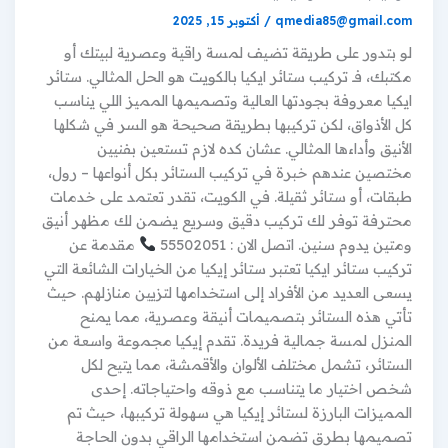
qmedia85@gmail.com
/
أكتوبر 15, 2025
لو بتدور على طريقة تضيف لمسة راقية وعصرية لبيتك أو
مكتبك، فـ تركيب ستائر ايكيا بالكويت هو الحل المثالي. ستائر
ايكيا معروفة بجودتها العالية وتصميمها المميز اللي يناسب
كل الأذواق، لكن تركيبها بطريقة صحيحة هو السر في شكلها
الأنيق وأداءها المثالي. عشان كده لازم تستعين بفنيين
مختصين عندهم خبرة في تركيب الستائر بكل أنواعها – رول،
طبقات، أو ستائر ثقيلة. في الكويت، تقدر تعتمد على خدمات
محترفة توفر لك تركيب دقيق وسريع يضمن لك مظهر أنيق
ومتين يدوم سنين. اتصل الان : 55502051
مقدمة عن
تركيب ستائر ايكيا تعتبر ستائر إيكيا من الخيارات الشائعة التي
يسعى العديد من الأفراد إلى استخدامها لتزيين منازلهم. حيث
تأتي هذه الستائر بتصميمات أنيقة وعصرية، مما يمنح
المنزل لمسة جمالية فريدة. تقدم إيكيا مجموعة واسعة من
الستائر، تشمل مختلف الألوان والأقمشة، مما يتيح لكل
شخص اختيار ما يتناسب مع ذوقه واحتياجاته. إحدى
المميزات البارزة لستائر إيكيا هي سهولة تركيبها، حيث تم
تصميمها بطرق تضمن استخدامها الراقي بدون الحاجة