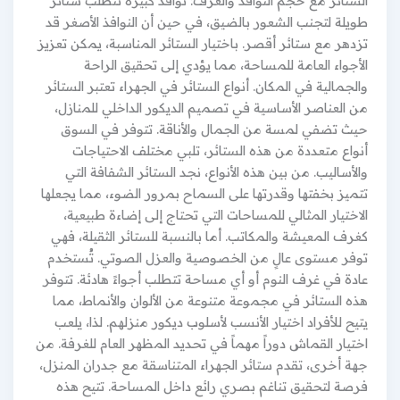
الستائر مع حجم النوافذ والغرف: نوافذ كبيرة تتطلب ستائر
طويلة لتجنب الشعور بالضيق، في حين أن النوافذ الأصغر قد
تزدهر مع ستائر أقصر. باختيار الستائر المناسبة، يمكن تعزيز
الأجواء العامة للمساحة، مما يؤدي إلى تحقيق الراحة
والجمالية في المكان. أنواع الستائر في الجهراء تعتبر الستائر
من العناصر الأساسية في تصميم الديكور الداخلي للمنازل،
حيث تضفي لمسة من الجمال والأناقة. تتوفر في السوق
أنواع متعددة من هذه الستائر، تلبي مختلف الاحتياجات
والأساليب. من بين هذه الأنواع، نجد الستائر الشفافة التي
تتميز بخفتها وقدرتها على السماح بمرور الضوء، مما يجعلها
الاختيار المثالي للمساحات التي تحتاج إلى إضاءة طبيعية،
كغرف المعيشة والمكاتب. أما بالنسبة للستائر الثقيلة، فهي
توفر مستوى عالٍ من الخصوصية والعزل الصوتي. تُستخدم
عادة في غرف النوم أو أي مساحة تتطلب أجواءً هادئة. تتوفر
هذه الستائر في مجموعة متنوعة من الألوان والأنماط، مما
يتيح للأفراد اختيار الأنسب لأسلوب ديكور منزلهم. لذا، يلعب
اختيار القماش دوراً مهماً في تحديد المظهر العام للغرفة. من
جهة أخرى، تقدم ستائر الجهراء المتناسقة مع جدران المنزل،
فرصة لتحقيق تناغم بصري رائع داخل المساحة. تتيح هذه