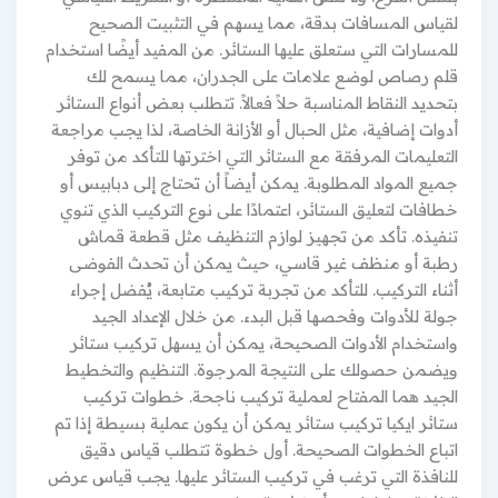
لقياس المسافات بدقة، مما يسهم في التثبيت الصحيح
للمسارات التي ستعلق عليها الستائر. من المفيد أيضًا استخدام
قلم رصاص لوضع علامات على الجدران، مما يسمح لك
بتحديد النقاط المناسبة حلاً فعالاً. تتطلب بعض أنواع الستائر
أدوات إضافية، مثل الحبال أو الأزانة الخاصة، لذا يجب مراجعة
التعليمات المرفقة مع الستائر التي اخترتها للتأكد من توفر
جميع المواد المطلوبة. يمكن أيضاً أن تحتاج إلى دبابيس أو
خطافات لتعليق الستائر، اعتمادًا على نوع التركيب الذي تنوي
تنفيذه. تأكد من تجهيز لوازم التنظيف مثل قطعة قماش
رطبة أو منظف غير قاسي، حيث يمكن أن تحدث الفوضى
أثناء التركيب. للتأكد من تجربة تركيب متابعة، يُفضل إجراء
جولة للأدوات وفحصها قبل البدء. من خلال الإعداد الجيد
واستخدام الأدوات الصحيحة، يمكن أن يسهل تركيب ستائر
ويضمن حصولك على النتيجة المرجوة. التنظيم والتخطيط
الجيد هما المفتاح لعملية تركيب ناجحة. خطوات تركيب
ستائر ايكيا تركيب ستائر يمكن أن يكون عملية بسيطة إذا تم
اتباع الخطوات الصحيحة. أول خطوة تتطلب قياس دقيق
للنافذة التي ترغب في تركيب الستائر عليها. يجب قياس عرض