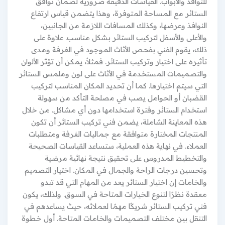
للنوافذ والأبواب. القياسات الدقيقة ضرورية لضمان توافق
الستائر مع المساحة المتوفرة، وهذا يتضمن قياس ارتفاع
النوافذ وعرضها، وكذلك المسافات اللازمة من الجانبين،
والأعلى والأسفل لتركيب الستائر بشكل مناسب. علاوة على
ذلك، يقوم الفني بفحص الأثاث الموجود في الغرفة ومدى
تأثيره على اختيار وتركيب الستائر. فمثلاً، يمكن أن تؤثر الألوان
والتصميمات المستخدمة في الأثاث على لون وملمس الستائر
التي سيتم اختيارها. كما أن تحديد المكان المناسب لتركيب
القضبان أو الحوامل يصب في مصلحة التأكد من سهولة
استخدام الستائر وفترة استخدامها دون أي مشاكل. من خلال
هذه المعاينة الشاملة، يضمن فني تركيب الستائر أن تكون
المنتجات المختارة متوافقة مع جماليات الغرفة ومتطلبات
العملاء. في نهاية هذه العملية، ستساعد القياسات الصحيحة
والتخطيط المدروس على تحقيق نتيجة نهائية مرضية
وتحسين درجات الراحة والجمال في المكان. اختيار التصميم
والخامات إن اختيار الستائر يعد من المهام التي قد تبدو
معقدة نظرًا لتنوع الخيارات المتاحة في السوق. ولذلك، يكون
فني تركيب الستائر شريكًا مهمًا لعملائه، حيث يساعدهم في
التنقل بين مختلف التصميمات والخامات المتاحة. أول خطوة