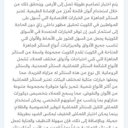
يتم اختيار تصاميم طويلة تصل إلى الأرض. ويتحقق ذلك من
خلال استخدام ألوان فاتحة تُعزز من الإضاءة الطبيعية. تعتبر
الستائر الجاهزة من الخيارات الاقتصادية التي تُسهل على
المواطنين في الكويت تحقيق مظهر داخلي راقٍ دون الحاجة
إلى استثمار كبير. إن توفر الخيارات المتعددة في الأسواق
الكويتية يجعل من السهل العثور على الأنماط والألوان التي
تناسب جميع الأذواق والميزانيات. أنواع الستائر الجاهزة
المتاحة في الكويت تقدم الكويت مجموعة واسعة من الستائر
الجاهزة التي تلبي احتياجات وأذواق مختلف العملاء. تشمل
الأنواع الشائعة الستائر القماشية، الستائر المعدنية، والستائر
الرومانية. كل نوع من هذه الستائر له مزاياه الفريدة، مما
يجعلها خيارات مثالية لمختلف البيئات. تعتبر الستائر القماشية
من أكثر الأنواع شعبية. تتميز بأنها متوفرة بمجموعة متنوعة
من الألوان والنقوش، مما يسمح للعملاء بتخصيص ديكورات
منازلهم بما يتناسب مع أسلوبهم الشخصي. يمكن استخدام
القماش الثقيل للستائر القماشية لتوفير الخصوصية والظلام،
بينما يمكن اختيار القماش الخفيف ليعكس الضوء بطريقة
جميلة. وبالإضافة إلى ذلك، فإن سهولة التنظيف والعناية تجعل
من الستائر القماشية خياراً عملياً للعديد من الأسر. أما الستائر