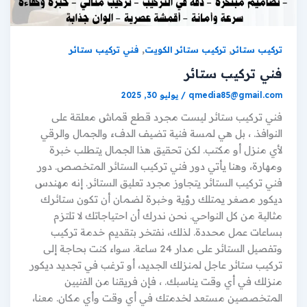
,
,
تركيب ستائر
تركيب ستائر الكويت
فني تركيب ستائر
فني تركيب ستائر
qmedia85@gmail.com
/
يوليو 30, 2025
فني تركيب ستائر ليست مجرد قطع قماش معلقة على
النوافذ. ، بل هي لمسة فنية تضيف الدفء والجمال والرقي
لأي منزل أو مكتب. لكن تحقيق هذا الجمال يتطلب خبرة
ومهارة، وهنا يأتي دور فني تركيب الستائر المتخصص. دور
فني تركيب الستائر يتجاوز مجرد تعليق الستائر. إنه مهندس
ديكور مصغر يمتلك رؤية وخبرة لضمان أن تكون ستائرك
مثالية من كل النواحي. نحن ندرك أن احتياجاتك لا تلتزم
بساعات عمل محددة. لذلك، نفتخر بتقديم خدمة تركيب
وتفصيل الستائر على مدار 24 ساعة. سواء كنت بحاجة إلى
تركيب ستائر عاجل لمنزلك الجديد، أو ترغب في تجديد ديكور
منزلك في أي وقت يناسبك. ، فإن فريقنا من الفنيين
المتخصصين مستعد لخدمتك في أي وقت وأي مكان. معنا،