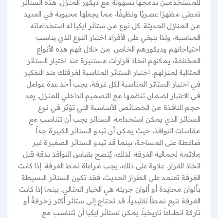
للمستخدمين بدمجها بسهولة مع ديكور المنزل. هذه الستائر
تعطي مظهرًا عصريًا ونظيفًا، مما يجعلها محبوبة في العديد
من المنازل الحديثة. كل نوع من ستائر ايكيا له استخداماته
المناسبة، ولذا ينبغي على الأفراد اختيار النوع الذي يناسب
احتياجاتهم وديكورهم الخاص. من خلال فهم هذه الأنواع
المختلفة، يمكنهم اتخاذ قرارات مستنيرة عند اختيار الستائر
المثالية لمنزلهم. اختيار الستائر المناسبة لغرفتك عند التفكير
في اختيار الستائر المناسبة لكل غرفة، يجب أخذ عدة عوامل
في الاعتبار لضمان تناغمها مع التصميم الداخلي للمنزل. يعد
حجم النافذة من الخصائص الأساسية التي تؤثر في نوع
الستائر الذي يمكن استخدامه. الستائر يجب أن تتناسب مع
مقاسات النوافذ، حيث يمكن أن تبدو الستائر الكبيرة جداً
ضاغطة على المساحة، بينما قد تبدو الستائر الصغيرة غير
ملائمة لجمالية الغرفة. لذلك، يُنصح بقياس النوافذ بدقة قبل
اتخاذ القرار. علاوة على ذلك، يجب مراعاة نمط الغرفة. إذا كانت
الغرفة تعتمد على الطراز الحديث، فقد تكون الستائر البسيطة
بألوان محايدة أو ألوان جريئة هي الخيار المثالي. بينما إذا كانت
الغرفة تتبع نمطاً تقليدياً، قد تحتاج إلى ستائر أكثر زخرفةً أو
تاركة انطباعاً تاريخياً. يمكن لستائر ايكيا أن تتناسب مع