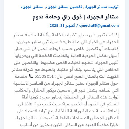
,
,
تركيب ستائر الجهراء
تفصيل ستائر الجهراء
ستائر الجهراء
ستائر الجهراء | ذوق راقٍ وخامة تدوم
qmedia85@gmail.com
/
أكتوبر 21, 2025
إذا كنت تدور على ستاير تضيف فخامة وأناقة لبيتك، فـ ستائر
الجهراء هي الخيار اللي ما ينطوف! سواء تبي ستاير مودرن،
كلاسيك، أو تفصيل خاص حسب ذوقك، الحين كل شي صار
أسهل بفضل الحرفية العالية والخامات الفخمة اللي يوفرونها
فنيين الجهراء. شغلهم نظيف، القص مضبوط، والتفصيل على
المقاس اللي يناسب بيتك أو مكتبك بالضبط. مع شركة ستائر
الكويت انت بالمكان الصح اتصل الان : 55502051
مقدمة
حول ستائر الجهراء تعتبر ستائر الجهراء من العناصر الأساسية
التي تساهم بشكل كبير في تحسين ديكور المنازل والمكاتب.
تواجد هذه الستائر في المنطقة يتجاوز مجرد كونها أداة
للتحكم في الضوء أو الخصوصية؛ حيث تلعب دورًا هامًا في
إضافة لمسة جمالية وراقية للداخلية. مع تزايد الاعتماد على
المظهر الجمالي للمساحات الداخلية، أصبحت ستائر الجهراء
خيارًا مفضلًا للعديد من السكان، الذين يبحثون عن أسلوب