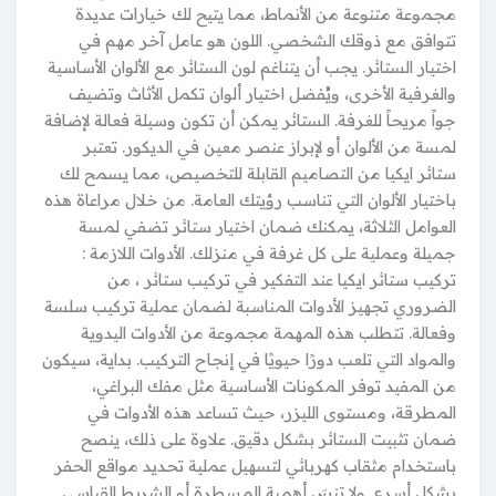
مجموعة متنوعة من الأنماط، مما يتيح لك خيارات عديدة
تتوافق مع ذوقك الشخصي. اللون هو عامل آخر مهم في
اختيار الستائر. يجب أن يتناغم لون الستائر مع الألوان الأساسية
والغرفية الأخرى، ويُفضل اختيار ألوان تكمل الأثاث وتضيف
جواً مريحاً للغرفة. الستائر يمكن أن تكون وسيلة فعالة لإضافة
لمسة من الألوان أو لإبراز عنصر معين في الديكور. تعتبر
ستائر ايكيا من التصاميم القابلة للتخصيص، مما يسمح لك
باختيار الألوان التي تناسب رؤيتك العامة. من خلال مراعاة هذه
العوامل الثلاثة، يمكنك ضمان اختيار ستائر تضفي لمسة
جميلة وعملية على كل غرفة في منزلك. الأدوات اللازمة :
تركيب ستائر ايكيا عند التفكير في تركيب ستائر ، من
الضروري تجهيز الأدوات المناسبة لضمان عملية تركيب سلسة
وفعالة. تتطلب هذه المهمة مجموعة من الأدوات اليدوية
والمواد التي تلعب دورًا حيويًا في إنجاح التركيب. بداية، سيكون
من المفيد توفر المكونات الأساسية مثل مفك البراغي،
المطرقة، ومستوى الليزر، حيث تساعد هذه الأدوات في
ضمان تثبيت الستائر بشكل دقيق. علاوة على ذلك، ينصح
باستخدام مثقاب كهربائي لتسهيل عملية تحديد مواقع الحفر
بشكل أسرع. ولا تنسَ أهمية المسطرة أو الشريط القياسي