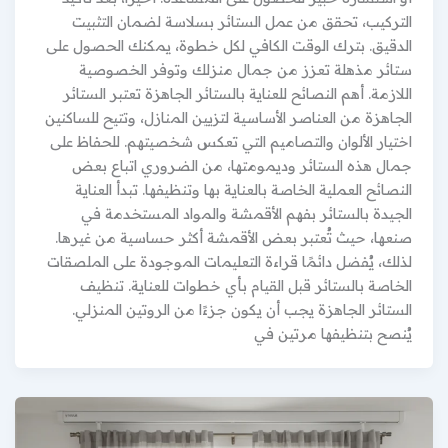
التركيب، تحقق من عمل الستائر بسلاسة لضمان التثبيت
الدقيق. بترك الوقت الكافي لكل خطوة، يمكنك الحصول على
ستائر مذهلة تعزز من جمال منزلك وتوفر الخصوصية
اللازمة. أهم النصائح للعناية بالستائر الجاهزة تعتبر الستائر
الجاهزة من العناصر الأساسية لتزيين المنازل، وتتيح للساكنين
اختيار الألوان والتصاميم التي تعكس شخصيتهم. للحفاظ على
جمال هذه الستائر وديمومتها، من الضروري اتباع بعض
النصائح العملية الخاصة بالعناية بها وتنظيفها. تبدأ العناية
الجيدة بالستائر بفهم الأقمشة والمواد المستخدمة في
صنعها، حيث تُعتبر بعض الأقمشة أكثر حساسية من غيرها.
لذلك، يُفضل دائمًا قراءة التعليمات الموجودة على الملصقات
الخاصة بالستائر قبل القيام بأي خطوات للعناية. تنظيف
الستائر الجاهزة يجب أن يكون جزءًا من الروتين المنزلي.
يُنصح بتنظيفها مرتين في