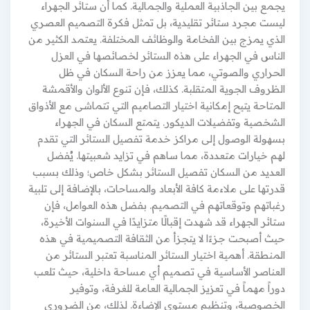
يجمع بين الجاذبية العملية والجمالية. كما أن ستائر الجهراء
ليست مجرد ستائر تقليدية، بل تمثل فكرة التصميم العصري
الذي يمزج بين الفخامة والوظائف المختلفة. يعتمد الكثير من
الناس في الجهراء على هذه الستائر لخصائصها في العزل
الحراري والصوتي، مما يعزز من راحة السكان في ظل
الظروف الجوية المتقلبة. كذلك، فإن تنوع الألوان والأقمشة
المتاحة يتيح إمكانية اختيار التصاميم التي تتماشى مع الأذواق
الشخصية وتفضيلات الديكور. يتمتع السكان في الجهراء
بسهولة الوصول إلى مراكز خدمة تفصيل الستائر التي تقدم
لهم خيارات متعددة، مما ساهم في تزايد شعبيتها. يُفضل
العديد من السكان تفصيل الستائر بشكل خاص؛ وذلك بسبب
قدرتها على ملاءمة كافة الأبعاد والمساحات، بالإضافة إلى تلبية
رغباتهم وتوقعاتهم في التصميم. بفضل هذه العوامل، فإن
ستائر الجهراء قد شهدت إقبالًا متزايدًا في السنوات الأخيرة،
حيث أصبحت جزءًا لا يتجزأ من الثقافة التصميمية في هذه
المنطقة. أهمية اختيار الستائر المناسبة تعتبر الستائر من
العناصر الأساسية في تصميم أي مساحة داخلية، حيث تلعب
دوراً مهماً في تعزيز الجمالية العامة للغرفة، وتوفير
الخصوصية، وتنظيم مستوى الإضاءة. لذلك، من الضروري