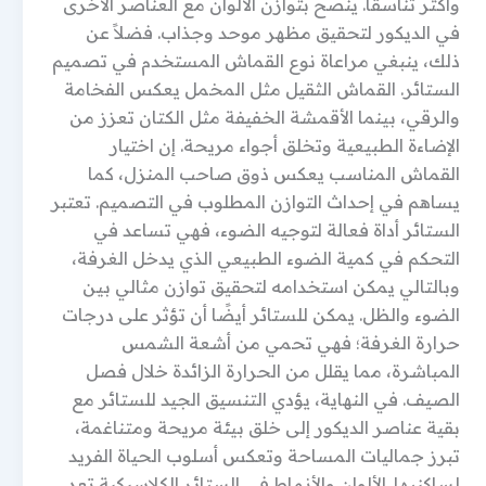
وأكثر تناسقًا. ينصح بتوازن الألوان مع العناصر الأخرى
في الديكور لتحقيق مظهر موحد وجذاب. فضلاً عن
ذلك، ينبغي مراعاة نوع القماش المستخدم في تصميم
الستائر. القماش الثقيل مثل المخمل يعكس الفخامة
والرقي، بينما الأقمشة الخفيفة مثل الكتان تعزز من
الإضاءة الطبيعية وتخلق أجواء مريحة. إن اختيار
القماش المناسب يعكس ذوق صاحب المنزل، كما
يساهم في إحداث التوازن المطلوب في التصميم. تعتبر
الستائر أداة فعالة لتوجيه الضوء، فهي تساعد في
التحكم في كمية الضوء الطبيعي الذي يدخل الغرفة،
وبالتالي يمكن استخدامه لتحقيق توازن مثالي بين
الضوء والظل. يمكن للستائر أيضًا أن تؤثر على درجات
حرارة الغرفة؛ فهي تحمي من أشعة الشمس
المباشرة، مما يقلل من الحرارة الزائدة خلال فصل
الصيف. في النهاية، يؤدي التنسيق الجيد للستائر مع
بقية عناصر الديكور إلى خلق بيئة مريحة ومتناغمة،
تبرز جماليات المساحة وتعكس أسلوب الحياة الفريد
لساكنيها. الألوان والأنماط في الستائر الكلاسيكية تعد