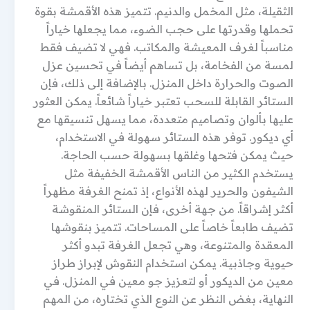
الثقيلة، مثل المخمل والدنيم. تتميز هذه الأقمشة بقوة
تحملها وقدرتها على حجب الضوء، مما يجعلها خياراً
مناسباً لغرف المعيشة والمكاتب. فهي لا تضيف فقط
لمسة من الفخامة، بل تساهم أيضاً في تحسين عزل
الصوت والحرارة داخل المنزل. بالإضافة إلى ذلك، فإن
الستائر القابلة للسحب تعتبر خياراً شائعاً. يمكن العثور
عليها بألوان وتصاميم متعددة، مما يسهل تنسيقها مع
أي ديكور. توفر هذه الستائر سهولة في الاستخدام،
حيث يمكن فتحها وغلقها بسهولة حسب الحاجة.
يستخدم الكثير من الناس الأقمشة الخفيفة مثل
الشيفون والحرير لهذه الأنواع، إذ تمنح الغرفة مظهراً
أكثر إشراقاً. من جهة أخرى، فإن الستائر المنقوشة
تضيف طابعاً خاصاً على المساحات. تتميز بنقوشها
المعقدة والمتنوعة، وهي تجعل الغرفة تبدو أكثر
حيوية وجاذبية. يمكن استخدام النقوش لإبراز طراز
معين من الديكور أو لتعزيز جو معين في المنزل. في
النهاية، بغض النظر عن النوع الذي تختاره، من المهم