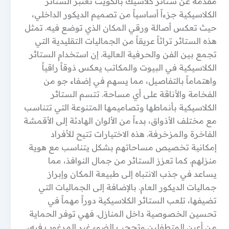
مقدمة عن ستائر كلاسيك بالكويت تعتبر الستائر
الكلاسيكية جزءاً أساسياً من تصميم الديكور الداخلي،
حيث تعكس أصالة ورقي المكان الذي توضع فيه. تمثل
هذه الستائر تراثاً عريقاً من الجماليات التقليدية التي
تجمع بين الفن والحرفية العالية. إن استخدام الستائر
الكلاسيكية في البيوت والمكاتب يعكس ذوقاً راقياً
واهتماماً بالتفاصيل، مما يسهم في إضفاء جو من
الفخامة والأناقة على أي مساحة. تتسم الستائر
الكلاسيكية بأنماطها وتصاميمها المتنوعة التي تتناسب
مع مختلف الأذواق، بدءاً من الألوان الهادئة إلى الأقمشة
الفاخرة والمزخرفة. هذه الاختيارات تتيح للأفراد
إمكانية تخصيص مساحاتهم بشكل يتناسب مع هوية
منزلهم. كما تعزز الستائر من جمال النوافذ، مما
يساعد في جذب الانتباه إلى طبيعة المكان وإبراز
جماليات الديكور العام. بالإضافة إلى الجماليات التي
تضيفها، تلعب الستائر الكلاسيكية دوراً مهماً في
تحسين الخصوصية داخل المنازل. فهي توفر الحماية
من أعين المتطفلين وتحجب الضوء غير المرغوب فيه،