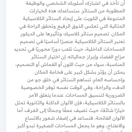
أن تأخذ في اعتبارك أسلوبك الشخصي والوظيفة
المطلوبة من الستائر. ستساعدك هذه الخيارات
المتنوعة في الكويت على إيجاد الستائر الكلاسيكية
المثالية التي تعكس الذوق الرفيع وتحقق الراحة في
المكان. تصميم ستائر كلاسيك وتأثيرها على الديكور
تعتبر الستائر الكلاسيكية عنصرًا أساسيًا في تصميم
المساحات الداخلية، حيث تلعب دورًا محوريًا في تحديد
مزاج الفضاء وإبراز جمالياته. إن اختيار الستائر
المناسبة، سواء من حيث اللون أو القماش أو التصميم،
يمكن أن يؤثر بشكل كبير على فخامة المكان
وإحساسه العام. تساهم الستائر في خلق جو من
الدفء والراحة، وفي الوقت نفسه توفر الخصوصية
الضرورية لتنسيق المساحات. عندما يتعلق الأمر
بالستائر الكلاسيكية، فإن الألوان الداكنة والثانوية تمثل
خيارًا شائعًا، حيث تضيف عمقًا وجمالًا إلى الغرف. أما
الألوان الفاتحة، فتساعد في إضفاء شعور بالاتساع
والانفتاح، وهو ما يجعل المساحات الصغيرة تبدو أكبر