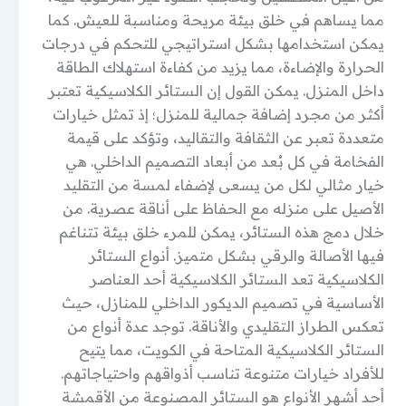
مما يساهم في خلق بيئة مريحة ومناسبة للعيش. كما
يمكن استخدامها بشكل استراتيجي للتحكم في درجات
الحرارة والإضاءة، مما يزيد من كفاءة استهلاك الطاقة
داخل المنزل. يمكن القول إن الستائر الكلاسيكية تعتبر
أكثر من مجرد إضافة جمالية للمنزل؛ إذ تمثل خيارات
متعددة تعبر عن الثقافة والتقاليد، وتؤكد على قيمة
الفخامة في كل بُعد من أبعاد التصميم الداخلي. هي
خيار مثالي لكل من يسعى لإضفاء لمسة من التقليد
الأصيل على منزله مع الحفاظ على أناقة عصرية. من
خلال دمج هذه الستائر، يمكن للمرء خلق بيئة تتناغم
فيها الأصالة والرقي بشكل متميز. أنواع الستائر
الكلاسيكية تعد الستائر الكلاسيكية أحد العناصر
الأساسية في تصميم الديكور الداخلي للمنازل، حيث
تعكس الطراز التقليدي والأناقة. توجد عدة أنواع من
الستائر الكلاسيكية المتاحة في الكويت، مما يتيح
للأفراد خيارات متنوعة تناسب أذواقهم واحتياجاتهم.
أحد أشهر الأنواع هو الستائر المصنوعة من الأقمشة