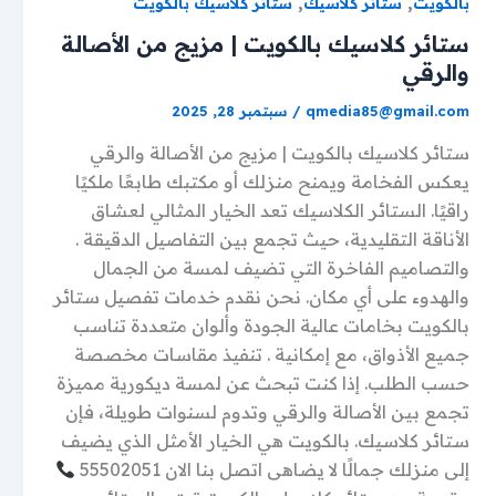
,
,
بالكويت
ستائر كلاسيك
ستائر كلاسيك بالكويت
ستائر كلاسيك بالكويت | مزيج من الأصالة
والرقي
qmedia85@gmail.com
/
سبتمبر 28, 2025
ستائر كلاسيك بالكويت | مزيج من الأصالة والرقي
يعكس الفخامة ويمنح منزلك أو مكتبك طابعًا ملكيًا
راقيًا. الستائر الكلاسيك تعد الخيار المثالي لعشاق
الأناقة التقليدية، حيث تجمع بين التفاصيل الدقيقة .
والتصاميم الفاخرة التي تضيف لمسة من الجمال
والهدوء على أي مكان. نحن نقدم خدمات تفصيل ستائر
بالكويت بخامات عالية الجودة وألوان متعددة تناسب
جميع الأذواق، مع إمكانية . تنفيذ مقاسات مخصصة
حسب الطلب. إذا كنت تبحث عن لمسة ديكورية مميزة
تجمع بين الأصالة والرقي وتدوم لسنوات طويلة، فإن
ستائر كلاسيك. بالكويت هي الخيار الأمثل الذي يضيف
إلى منزلك جمالًا لا يضاهى اتصل بنا الان 55502051