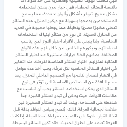
فهي تناسب البيوت التقليدية والعصرية على حد سواء. أما
بالنسبة للستائر المعلقة، فهي خيار مرن يمكن استخدامه
بشكل متنوع. تتوفر بأشكال وألوان متعددة، مما يسمح
للمستخدمين بدمجها بسهولة مع ديكور المنزل. هذه الستائر
تعطي مظهرًا عصريًا ونظيفًا، مما يجعلها محبوبة في العديد
من المنازل الحديثة. كل نوع من ستائر ايكيا له استخداماته
المناسبة، ولذا ينبغي على الأفراد اختيار النوع الذي يناسب
احتياجاتهم وديكورهم الخاص. من خلال فهم هذه الأنواع
المختلفة، يمكنهم اتخاذ قرارات مستنيرة عند اختيار الستائر
المثالية لمنزلهم. اختيار الستائر المناسبة لغرفتك عند التفكير
في اختيار الستائر المناسبة لكل غرفة، يجب أخذ عدة عوامل
في الاعتبار لضمان تناغمها مع التصميم الداخلي للمنزل. يعد
حجم النافذة من الخصائص الأساسية التي تؤثر في نوع
الستائر الذي يمكن استخدامه. الستائر يجب أن تتناسب مع
مقاسات النوافذ، حيث يمكن أن تبدو الستائر الكبيرة جداً
ضاغطة على المساحة، بينما قد تبدو الستائر الصغيرة غير
ملائمة لجمالية الغرفة. لذلك، يُنصح بقياس النوافذ بدقة قبل
اتخاذ القرار. علاوة على ذلك، يجب مراعاة نمط الغرفة. إذا كانت
الغرفة تعتمد على الطراز الحديث، فقد تكون الستائر البسيطة