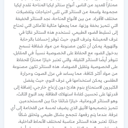
ممتازاً للعديد من الناس. أنواع ستائر ايكيا المتاحة تقدم ايكيا
مجموعة واسعة من الستائر التي تلبي احتياجات وتفضيلات
مختلف الأفراد. من بين الأنواع المتاحة، نجد الستائر الخفيفة
التي تتميز بخفة وزنها، مما يجعلها مثالية للأماكن التي تحتاج
إلى تسليط الضوء الطبيعي. تستخدم هذه الستائر غالبًا في
غرف المعيشة وغرف النوم، حيث توفر إحساسًا بالرحابة
والتهوية. يمكن أن تكون مصنوعة من مواد شفافة تسمح
بدخول الضوء مع الحفاظ على الخصوصية نسبياً. في المقابل،
تتوفر أيضًا الستائر الثقيلة، والتي تعتبر خيارًا ممتازًا للحفاظ
على الخصوصية وتقليل الضوضاء. هذه الستائر تكون مصنوعة
من مواد أكثر كثافة، مما يساعد في عزل الصوت وحرارة
الطقس. يمكن استخدامها في غرف النوم، حيث يفضل
الكثيرون الاستمتاع بنوم هادئ دون إزعاج خارجي، إضافة إلى
قدرتها على تحسين كفاءة استهلاك الطاقة. يعد النوع الثالث،
وهو الستائر الرومانية، خيارًا شائعًا جدًا بين المستخدمين.
تتميز بتصميمها الأنيق الذي يضيف لمسة من الفخامة إلى أي
غرفة. عندما يتم رفعها، تتجمع بشكل طبيعي وتخلق شكلًا
جذابًا. تعتبر هذه الستائر مناسبة لمختلف الأنماط الداخلية،