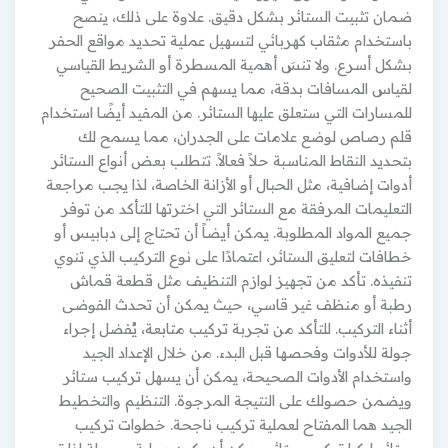
ضمان تثبيت الستائر بشكل دقيق. علاوة على ذلك، ينصح
باستخدام مثقاب كهربائي لتسهيل عملية تحديد مواقع الحفر
بشكل أسرع. ولا تنسَ أهمية المسطرة أو الشريط القياسي
لقياس المسافات بدقة، مما يسهم في التثبيت الصحيح
للمسارات التي ستعلق عليها الستائر. من المفيد أيضًا استخدام
قلم رصاص لوضع علامات على الجدران، مما يسمح لك
بتحديد النقاط المناسبة حلاً فعالاً. تتطلب بعض أنواع الستائر
أدوات إضافية، مثل الحبال أو الأزانة الخاصة، لذا يجب مراجعة
التعليمات المرفقة مع الستائر التي اخترتها للتأكد من توفر
جميع المواد المطلوبة. يمكن أيضاً أن تحتاج إلى دبابيس أو
خطافات لتعليق الستائر، اعتمادًا على نوع التركيب الذي تنوي
تنفيذه. تأكد من تجهيز لوازم التنظيف مثل قطعة قماش
رطبة أو منظف غير قاسي، حيث يمكن أن تحدث الفوضى
أثناء التركيب. للتأكد من تجربة تركيب متابعة، يُفضل إجراء
جولة للأدوات وفحصها قبل البدء. من خلال الإعداد الجيد
واستخدام الأدوات الصحيحة، يمكن أن يسهل تركيب ستائر
ويضمن حصولك على النتيجة المرجوة. التنظيم والتخطيط
الجيد هما المفتاح لعملية تركيب ناجحة. خطوات تركيب