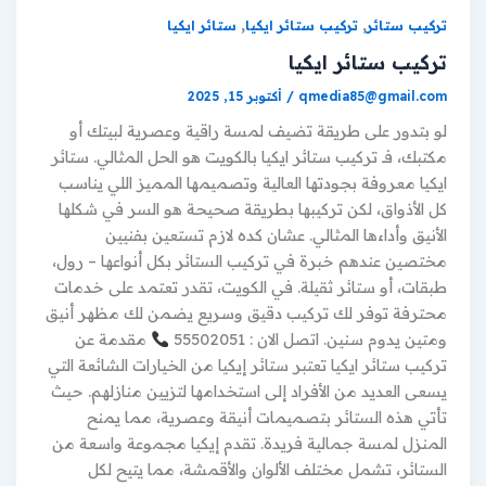
,
,
تركيب ستائر
تركيب ستائر ايكيا
ستائر ايكيا
تركيب ستائر ايكيا
qmedia85@gmail.com
/
أكتوبر 15, 2025
لو بتدور على طريقة تضيف لمسة راقية وعصرية لبيتك أو
مكتبك، فـ تركيب ستائر ايكيا بالكويت هو الحل المثالي. ستائر
ايكيا معروفة بجودتها العالية وتصميمها المميز اللي يناسب
كل الأذواق، لكن تركيبها بطريقة صحيحة هو السر في شكلها
الأنيق وأداءها المثالي. عشان كده لازم تستعين بفنيين
مختصين عندهم خبرة في تركيب الستائر بكل أنواعها – رول،
طبقات، أو ستائر ثقيلة. في الكويت، تقدر تعتمد على خدمات
محترفة توفر لك تركيب دقيق وسريع يضمن لك مظهر أنيق
ومتين يدوم سنين. اتصل الان : 55502051
مقدمة عن
تركيب ستائر ايكيا تعتبر ستائر إيكيا من الخيارات الشائعة التي
يسعى العديد من الأفراد إلى استخدامها لتزيين منازلهم. حيث
تأتي هذه الستائر بتصميمات أنيقة وعصرية، مما يمنح
المنزل لمسة جمالية فريدة. تقدم إيكيا مجموعة واسعة من
الستائر، تشمل مختلف الألوان والأقمشة، مما يتيح لكل