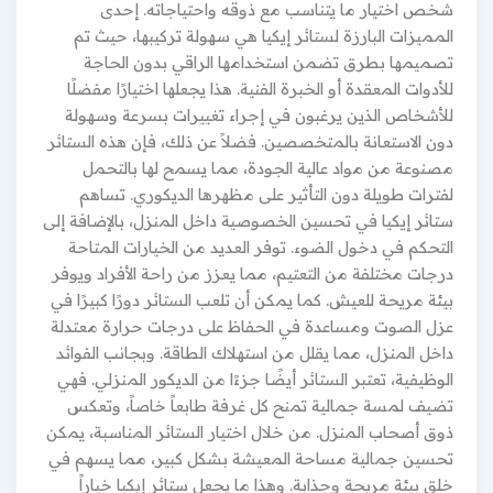
شخص اختيار ما يتناسب مع ذوقه واحتياجاته. إحدى
المميزات البارزة لستائر إيكيا هي سهولة تركيبها، حيث تم
تصميمها بطرق تضمن استخدامها الراقي بدون الحاجة
للأدوات المعقدة أو الخبرة الفنية. هذا يجعلها اختيارًا مفضلًا
للأشخاص الذين يرغبون في إجراء تغييرات بسرعة وسهولة
دون الاستعانة بالمتخصصين. فضلاً عن ذلك، فإن هذه الستائر
مصنوعة من مواد عالية الجودة، مما يسمح لها بالتحمل
لفترات طويلة دون التأثير على مظهرها الديكوري. تساهم
ستائر إيكيا في تحسين الخصوصية داخل المنزل، بالإضافة إلى
التحكم في دخول الضوء. توفر العديد من الخيارات المتاحة
درجات مختلفة من التعتيم، مما يعزز من راحة الأفراد ويوفر
بيئة مريحة للعيش. كما يمكن أن تلعب الستائر دورًا كبيرًا في
عزل الصوت ومساعدة في الحفاظ على درجات حرارة معتدلة
داخل المنزل، مما يقلل من استهلاك الطاقة. وبجانب الفوائد
الوظيفية، تعتبر الستائر أيضًا جزءًا من الديكور المنزلي. فهي
تضيف لمسة جمالية تمنح كل غرفة طابعاً خاصاً، وتعكس
ذوق أصحاب المنزل. من خلال اختيار الستائر المناسبة، يمكن
تحسين جمالية مساحة المعيشة بشكل كبير، مما يسهم في
خلق بيئة مريحة وجذابة. وهذا ما يجعل ستائر إيكيا خياراً