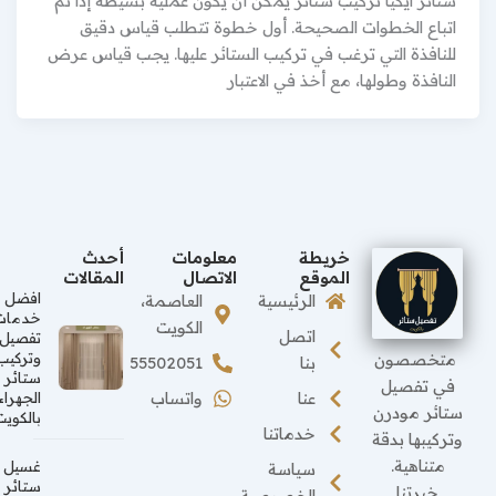
ستائر ايكيا تركيب ستائر يمكن أن يكون عملية بسيطة إذا تم
اتباع الخطوات الصحيحة. أول خطوة تتطلب قياس دقيق
للنافذة التي ترغب في تركيب الستائر عليها. يجب قياس عرض
النافذة وطولها، مع أخذ في الاعتبار
خريطة
معلومات
أحدث
الموقع
الاتصال
المقالات
افضل
الرئيسية
العاصمة،
خدمات
الكويت
اتصل
تفصيل
متخصصون
وتركيب
بنا
55502051
ستائر
في تفصيل
عنا
واتساب
الجهراء
ستائر مودرن
بالكويت
خدماتنا
وتركيبها بدقة
متناهية.
غسيل
سياسة
ستائر
خبرتنا
الخصوصية