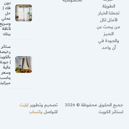
دون
الطويلة
فك |
تجعلنا الخيار
حل
عملي
الأمثل لكل
وسريع
من يبحث عن
لأناقة
التميز
بيتك
والجودة في
ستائر
آن واحد.
رخيصة
بالكويت
| جودة
عالية
وسعر
يناسب
ميزانيتك
جميع الحقوق محفوظة © 2026
تصميم وتطوير
ايليت
لستائر الكويت
للتواصل
واتساب