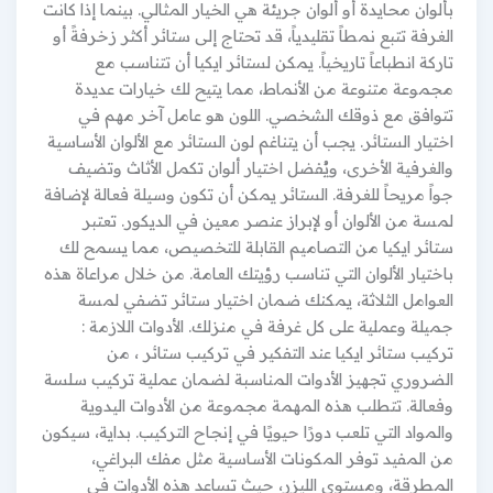
بألوان محايدة أو ألوان جريئة هي الخيار المثالي. بينما إذا كانت
الغرفة تتبع نمطاً تقليدياً، قد تحتاج إلى ستائر أكثر زخرفةً أو
تاركة انطباعاً تاريخياً. يمكن لستائر ايكيا أن تتناسب مع
مجموعة متنوعة من الأنماط، مما يتيح لك خيارات عديدة
تتوافق مع ذوقك الشخصي. اللون هو عامل آخر مهم في
اختيار الستائر. يجب أن يتناغم لون الستائر مع الألوان الأساسية
والغرفية الأخرى، ويُفضل اختيار ألوان تكمل الأثاث وتضيف
جواً مريحاً للغرفة. الستائر يمكن أن تكون وسيلة فعالة لإضافة
لمسة من الألوان أو لإبراز عنصر معين في الديكور. تعتبر
ستائر ايكيا من التصاميم القابلة للتخصيص، مما يسمح لك
باختيار الألوان التي تناسب رؤيتك العامة. من خلال مراعاة هذه
العوامل الثلاثة، يمكنك ضمان اختيار ستائر تضفي لمسة
جميلة وعملية على كل غرفة في منزلك. الأدوات اللازمة :
تركيب ستائر ايكيا عند التفكير في تركيب ستائر ، من
الضروري تجهيز الأدوات المناسبة لضمان عملية تركيب سلسة
وفعالة. تتطلب هذه المهمة مجموعة من الأدوات اليدوية
والمواد التي تلعب دورًا حيويًا في إنجاح التركيب. بداية، سيكون
من المفيد توفر المكونات الأساسية مثل مفك البراغي،
المطرقة، ومستوى الليزر، حيث تساعد هذه الأدوات في