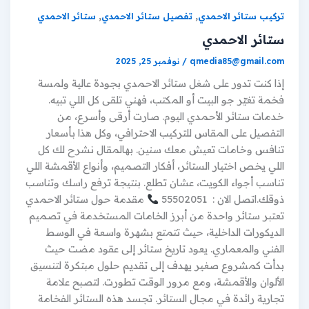
,
,
تركيب ستائر الاحمدي
تفصيل ستائر الاحمدي
ستائر الاحمدي
ستائر الاحمدي
qmedia85@gmail.com
/
نوفمبر 25, 2025
إذا كنت تدور على شغل ستائر الاحمدي بجودة عالية ولمسة
فخمة تغيّر جو البيت أو المكتب، فهني تلقى كل اللي تبيه.
خدمات ستائر الأحمدي اليوم. صارت أرقى وأسرع، من
التفصيل على المقاس للتركيب الاحترافي، وكل هذا بأسعار
تنافس وخامات تعيش معك سنين. بهالمقال نشرح لك كل
اللي يخص اختيار الستائر، أفكار التصميم، وأنواع الأقمشة اللي
تناسب أجواء الكويت، عشان تطلع. بنتيجة ترفع راسك وتناسب
ذوقك.اتصل الان : 55502051
مقدمة حول ستائر الاحمدي
تعتبر ستائر واحدة من أبرز الخامات المستخدمة في تصميم
الديكورات الداخلية، حيث تتمتع بشهرة واسعة في الوسط
الفني والمعماري. يعود تاريخ ستائر إلى عقود مضت حيث
بدأت كمشروع صغير يهدف إلى تقديم حلول مبتكرة لتنسيق
الألوان والأقمشة، ومع مرور الوقت تطورت. لتصبح علامة
تجارية رائدة في مجال الستائر. تجسد هذه الستائر الفخامة