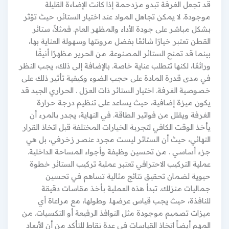
قد تجعل الغرفة تبدو مزدحمة إذا كانت الإضاءة القليلة
موجودة. لا يمكن تجاهل المواد عند اختيار الستائر، حيث تؤثر
بشكل مباشر على جودة الأداء والمظهر العام. فمثلاً، ستائر
القطن تعتبر خيارًا شائعًا بفضل مرونتها وسهولة العناية بها،
بينما قد تمنح الستائر المصنوعة. من الحرير مظهرًا أنيقًا
ورائعًا، لكنها تتطلب عناية خاصة. بالإضافة إلى ذلك، يجب النظر
في مدى قدرة المادة على حجب الضوء وكيفية تأثير ذلك على
خصوصية الغرفة. اختيار الستائر ذات العزل . الحراري الجيد قد
يكون ميزة إضافية، حيث يساعد على تنظيم درجة حرارة
الغرفة ويقلل من فواتير الطاقة. في النهاية، يجدر بالمرء أن
يأخذ الوقت الكافي لتجربة الخيارات المختلفة قبل اتخاذ القرار
النهائي، حيث أن الستائر ليست مجرد عنصر زخرفي، بل هي
جزء أساسي . من تحسين وظيفة وأجواء المساحة الداخلية.
عملية التركيب الاحترافي تعتبر عملية تركيب الستائر خطوة
حيوية لضمان تحقيق نتائج مثالية تساهم في تحسين
جماليات منزلك. تبدأ هذه العملية بأخذ مقاسات دقيقة
للنافذة، حيث يجب قياس عرضها. وطولها، مع مراعاة أي
ميزات تصميم موجودة مثل النوافذ الرفيعة أو التكسيات. من
المهم أيضاً اتخاذ القياسات في عدة نقاط للتأكد من أن الأبعاد