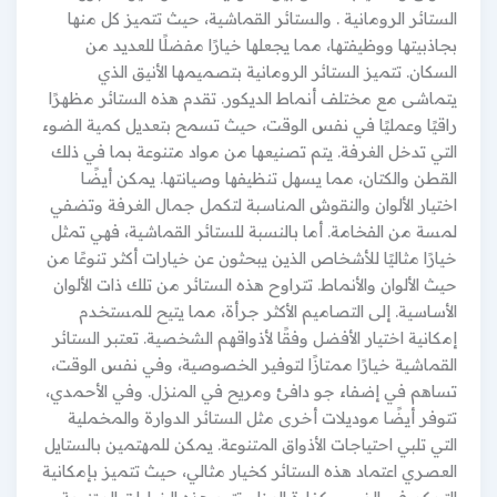
الستائر الرومانية . والستائر القماشية، حيث تتميز كل منها
بجاذبيتها ووظيفتها، مما يجعلها خيارًا مفضلًا للعديد من
السكان. تتميز الستائر الرومانية بتصميمها الأنيق الذي
يتماشى مع مختلف أنماط الديكور. تقدم هذه الستائر مظهرًا
راقيًا وعمليًا في نفس الوقت، حيث تسمح بتعديل كمية الضوء
التي تدخل الغرفة. يتم تصنيعها من مواد متنوعة بما في ذلك
القطن والكتان، مما يسهل تنظيفها وصيانتها. يمكن أيضًا
اختيار الألوان والنقوش المناسبة لتكمل جمال الغرفة وتضفي
لمسة من الفخامة. أما بالنسبة للستائر القماشية، فهي تمثل
خيارًا مثاليًا للأشخاص الذين يبحثون عن خيارات أكثر تنوعًا من
حيث الألوان والأنماط. تتراوح هذه الستائر من تلك ذات الألوان
الأساسية. إلى التصاميم الأكثر جرأة، مما يتيح للمستخدم
إمكانية اختيار الأفضل وفقًا لأذواقهم الشخصية. تعتبر الستائر
القماشية خيارًا ممتازًا لتوفير الخصوصية، وفي نفس الوقت،
تساهم في إضفاء جو دافئ ومريح في المنزل. وفي الأحمدي،
تتوفر أيضًا موديلات أخرى مثل الستائر الدوارة والمخملية
التي تلبي احتياجات الأذواق المتنوعة. يمكن للمهتمين بالستايل
العصري اعتماد هذه الستائر كخيار مثالي، حيث تتميز بإمكانية