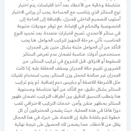
متناسقة وخالية من الأخطاء. بعد أخذ القياسات، يتم اختيار
نوع الستائر الذي يتناسب مع المساحة. يجب أن يراعي الاختيار
أسلوب التصميم الداخلي للمنزل، بالإضافة إلى الحاجة إلى
الخصوصية والتحكم في الإضاءة. مع توفر موديلات متنوعة
في ستائر الأحمدي، تصبح الخيارات متعددة. بعد تحديد النوع
المناسب، تأتي مرحلة التجهيز لتركيب الحوامل. هنا يجب
التأكد من أن الحوامل مثبتة بشكل متين على الجدران،
مستخدمين أدوات. مناسبة لضمان عدم تعرض الستائر
للسقوط أو الانزلاق. قبل الشروع في تركيب الستائر، من
الضروري تقييم حالة الجدران وسقف المعلقة عليه. إذا كانت
الجدران غير صالحة لتحمل وزن الستائر، يجب استخدام تقنيات
مثل الأشرطة اللاصقة أو دبابيس دعم إضافية. ثم يتم تركيب
الستائر بشكل دقيق، مع التأكد من أنها متناسقة ومستوية.
هذا يتطلب التنسيق الدقيق بين أطراف التركيب، لضمان ظهور
الستائر بمظهر متقن وآمن. خدمات التركيب الاحترافي تلعب
دورًا هامًا في هذه العملية، حيث يضمن المحترفون أن كل
خطوة تتم بكفاءة عالية. إن الاعتماد على خبراء في هذا المجال
يقلل من الأخطاء،. مما يضمن لك الحصول على نتيجة نهائية