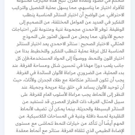
التحكم في الضوء وكفاءة العزل. تتيح هذه الخيارات المتنوعة
للأفراد اختيار ما يناسبهم، مما يسهل عملية التفصيل والتركيب
الاحترافي. من الواضح أن اختيار الستائر المناسبة يتطلب
التفكير في العديد من العوامل المختلفة، من التصميم إلى
الوظيفة. توفر الأحمدي مجموعة غنية ومتنوعة تلبي احتياجات
جميع الأذواق، مما يجعل من السهل العثور على النموذج
المثالي. الاختيار الصحيح : ستائر الاحمدي يعد اختيار الستائر
المناسبة لكل غرفة عملية تتطلب التفكير والتخطيط. بدءًا من
اختيار اللون والنمط، ووصولًا إلى المواد المستخدمة،فإن كل
جانب يلعب دورًا مهمًا في تحسين شكل ومساحة الغرفة. عند
بدء العملية، من الضروري مراعاة الألوان السائدة في الغرفة.
يجب أن تكون الستائر متكاملة مع طلاء الجدران والأثاث، حيث
أن توحيد الألوان يساعد في خلق بيئة مريحة وجميلة. عند
النظر إلى الأنماط، يجب مراعاة الأسلوب العام للغرفة. على
سبيل المثال، الغرف ذات الطراز العصري قد تستفيد من
الستائر البسيطة والحديثة، بينما يمكن أن. تضيف الأنماط
التقليدية لمسة دافئة وغنية في المساحات الكلاسيكية. من
المهم أيضًا أن تتأكد من خيارات النمط تتماشى مع مستوى
الإضاءة الطبيعي الذي تتلقاه الغرفة. ستائر مع أنماط معقدة