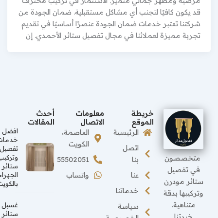
مرضية ومظهر جمالي متميز. الاستثمار في تركيب محترف
قد يكون كافيًا لتجنب أي مشاكل مستقبلية. ضمان الجودة من
شركتنا تعتبر خدمات ضمان الجودة عنصرًا أساسيًا في تقديم
تجربة مميزة لعملائنا في مجال تفصيل ستائر الأحمدي. إن
خريطة
معلومات
أحدث
الموقع
الاتصال
المقالات
افضل
الرئيسية
العاصمة،
خدمات
الكويت
اتصل
تفصيل
متخصصون
وتركيب
بنا
55502051
ستائر
في تفصيل
عنا
واتساب
الجهراء
ستائر مودرن
بالكويت
خدماتنا
وتركيبها بدقة
متناهية.
غسيل
سياسة
ستائر
خبرتنا
الخصوصية