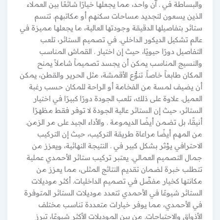
والبساطة في . آن واحد، مما يجعلها خيارًا شائعًا بين العملاء
الذين يسعون لتجديد مساحات سكنهم أو مكاتبهم. تتسم
ستائر بتفاصيلها الدقيقة وجودتها العالية، ما يجعلها مميزة في
عالم تشكيل الديكور الداخلي. في تصميم الستائر، تلعب
التفاصيل دورًا حيويًا، حيث إن اختيار . القماش المناسب
والنسيج المناسب يمكن أن يجسد تصميماً شاملاً يمنح
المكان طابعاً خاصاً. تنوُّع الأقمشة، مثل الحرير والقطن، يمكن
أن يضيف لمسة من الفخامة أو الراحة للمكان حسب رغبة
العميل. علاوة على ذلك، تلعب الجودة دورًا كبيرًا في اختيار
الستائر، حيث إن الستائر عالية الجودة لا توفر فقط مظهرًا
أنيقًا، بل تضمن أيضًا الديمومة . والأداء الجيد على مر الزمن.
من المهم أيضًا مراعاة طريقة التركيب، حيث إن التركيب
الاحترافي يؤثر بشكل كبير في . النتيجة النهائية، ويعزز من
جمال التصميم العمالي. يعتبر تركيب ستائر الأحمدي عملية
تتطلب خبرة لضمان تقديم النتائج المثلى، مما يعزز من
مكانتها كخيار مفضّل في تصميم الداخليات. أكثر موديلات
الستائر شيوعًا في الأحمدي تتعدد موديلات الستائر المتوفرة
في الأحمدي، مما يوفر خيارات متعددة تناسب مختلف
الأذواق والاحتياجات. من بين الموديلات الأكثر شيوعًا، تبرز