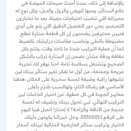
بالإضافة إلى ذلك، عندنا أحدث صيحات الموضة في
عالم الستائر، ومنها الويفي والرول والدبل، وكل نوع له
مميزاته اللي تناسب احتياجات معينة. بعد ما تختارون
التصميم، يجي دور التفصيل الدقيق اللي يتم على أيدي
فنيين محترفين يضمنون إن كل قطعة ستارة تطلع
مضبوطة بالملي وتناسب مقاسات درايشك بالضبط.
كما أن عملية التركيب عندنا ما تاخذ وقت، وتتم بكل
نظافة ودقة عشان نضمن إن الستارة تركب بالشكل
الصحيح وتشتغل بسلاسة تامة. احنا نوفر لك تجربة
مريحة وممتعة، من أول ما تفكر تغير ستائر بيتك لين
تشوفها راكبة وضيفة لمسة سحرية على المكان. هدفنا
الأساسي هو رضاك التام، ولهالسبب نلتزم بأعلى
معايير الجودة في كل خطوة، من اختيار الخامات لين
التركيب النهائي. تبي تحول بيتك وتضيف له لمسة
جديدة من الأناقة والراحة؟ لا تحتار! اتصل فينا اليوم
على الرقم 55502051، وخل خبرائنا يكونون دليلك
لاختيار وتركيب ستائر العارضية المثالية لبيتك. أسعار