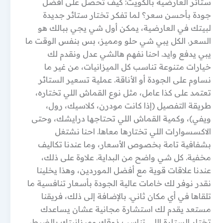
ستائر العارضية بالكويت: كيف تحصل على أفضل
جودة بأحسن سعر؟ لما تفكر تختار ستائر جديدة
لبيتك في العارضية، يمكن أول شي يجي ببالك هو
السعر. الكل يبي شي حلو ومميز، بس بنفس الوقت ما
يبي يدفع وايد. احنا نفهم هالشي عدل ونقدم لك
خيارات متنوعة تناسب كل الميزانيات، من غير ما
نساوم على الجودة أو الأناقة. عملية تسعير الستائر
تعتمد على كذا عامل، مثل نوع القماش اللي تختاره،
طريقة التفصيل (إذا كانت مودرن، كلاسيك، رول،
ويفي)، وكمية القماش اللي تحتاجها درايشك، وحتى
الاكسسوارات اللي تختارها معاها. احنا نشتغل
بشفافية تامة بخصوص الأسعار، وما عندنا تكاليف
مخفية. كل شي واضح من البداية. علاوة على ذلك،
عندنا علاقات قوية مع أفضل الموردين، وهذا يخلينا
نقدر نوفر لك خامات عالية الجودة بأسعار تنافسية ما
تلقاها في أي مكان ثاني. بالإضافة إلى ذلك، فريقنا
مستعد يقدم لك استشارة مجانية عشان يساعدك
تختار الستارة اللي تناسب ذوقك وميزانيتك بالضبط،