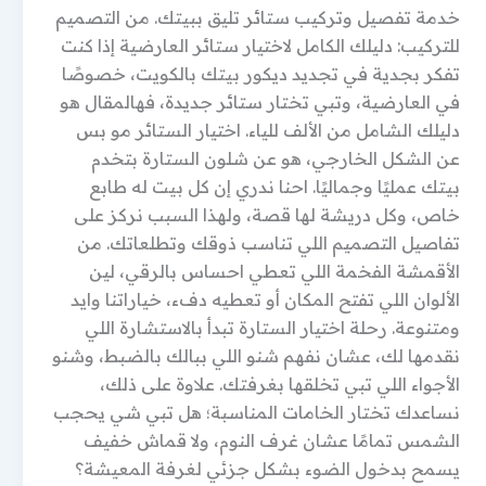
خدمة تفصيل وتركيب ستائر تليق ببيتك. من التصميم
للتركيب: دليلك الكامل لاختيار ستائر العارضية إذا كنت
تفكر بجدية في تجديد ديكور بيتك بالكويت، خصوصًا
في العارضية، وتبي تختار ستائر جديدة، فهالمقال هو
دليلك الشامل من الألف للياء. اختيار الستائر مو بس
عن الشكل الخارجي، هو عن شلون الستارة بتخدم
بيتك عمليًا وجماليًا. احنا ندري إن كل بيت له طابع
خاص، وكل دريشة لها قصة، ولهذا السبب نركز على
تفاصيل التصميم اللي تناسب ذوقك وتطلعاتك. من
الأقمشة الفخمة اللي تعطي احساس بالرقي، لين
الألوان اللي تفتح المكان أو تعطيه دفء، خياراتنا وايد
ومتنوعة. رحلة اختيار الستارة تبدأ بالاستشارة اللي
نقدمها لك، عشان نفهم شنو اللي ببالك بالضبط، وشنو
الأجواء اللي تبي تخلقها بغرفتك. علاوة على ذلك،
نساعدك تختار الخامات المناسبة؛ هل تبي شي يحجب
الشمس تمامًا عشان غرف النوم، ولا قماش خفيف
يسمح بدخول الضوء بشكل جزئي لغرفة المعيشة؟