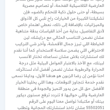
العارضية الكلاسيكية الفخمة، أو تصاميم عصرية
بسيطة، أو حتى حلول ذكية للتحكم بالضوء، فإن
تشكيلتنا الكبيرة من الخيارات راح تلبي كل الأذواق
والميزانيات. بالإضافة إلى ذلك، نعطي اهتمام خاص
لأدق التفاصيل، بداية من أخذ القياسات بدقة متناهية
عشان نضمن التناسب المثالي مع درايشك. لين
الخياطة اللي تبرز جمال الأقمشة، وآخر شي التركيب
الاحترافي اللي يضمن سلاسة الاستخدام. كما أننا نقدم
لك استشارات بلاش عشان نساعدك تختار الأنسب
لبيتك، مع الأخذ بالاعتبار العوامل البيئية مثل درجة
الحرارة والرطوبة عشان تضمن أفضل أداء لستائرك.
احنا نؤمن إن رضا الزبون هو هدفنا الأول، ودايمًا نسعى
نقدم خدمة تتجاوز التوقعات، وهذا اللي يخلينا الخيار
الأفضل حق كل من يدور التميز والجودة في منطقة
العارضية واللي حواليها. لا تتردد ترفع مستوى ديكور
بيتك أو مكتبك! تواصل معنا اليوم على الرقم
55502051 عشان تاخذ استشارتك المجانية وتطلب