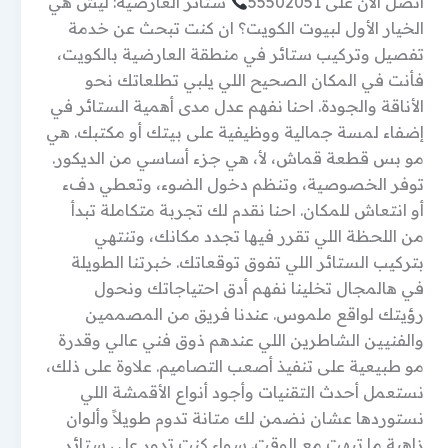
اتصل الآن على 55502051
ستائر العارضية: ليش هي
الخيار الأول لبيوت الكويت؟ ان كنت تبحث عن خدمة
تفصيل وتركيب ستائر في منطقة العارضية بالكويت،
فأنت في المكان الصحيح اللي يلبي تطلعاتك نحو
الأناقة والجودة. احنا نفهم عدل مدى أهمية الستائر في
إضفاء لمسة جمالية ووظيفية على بيتك أو مكتبك. هي
مو بس قطعة قماش، لأ، هي جزء أساسي من الديكور.
توفر الخصوصية، وتنظم دخول الضوء، وتعطي دفء
أو انتعاش للمكان. احنا نقدم لك تجربة متكاملة تبدأ
من اللحظة اللي تقرر فيها تجدد مكانك، وتنتهي
بتركيب الستائر اللي تفوق توقعاتك. خبرتنا الطويلة
في هالمجال تخلينا نفهم أدق احتياجاتك ونحول
رؤيتك لواقع ملموس. عندنا فريق من المصممين
والفنيين الشاطرين اللي عندهم ذوق فني عالي وقدرة
مو طبيعية على تنفيذ أصعب التصاميم. علاوة على ذلك،
نستعمل أحدث التقنيات وأجود أنواع الأقمشة اللي
نستوردها عشان نضمن لك متانة تدوم طويلاً وألوان
زاهية ما تبهت مع الوقت. سواء كنت تدور على ستائر