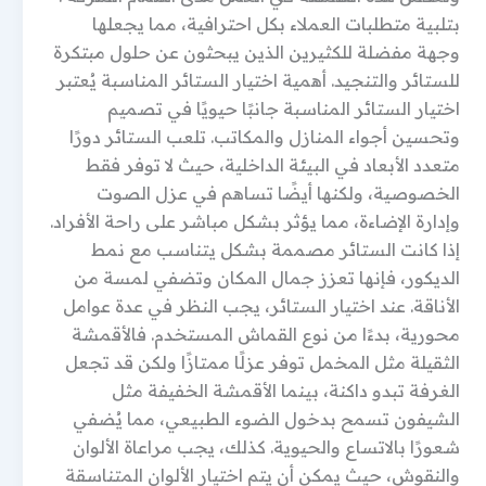
بتلبية متطلبات العملاء بكل احترافية، مما يجعلها
وجهة مفضلة للكثيرين الذين يبحثون عن حلول مبتكرة
للستائر والتنجيد. أهمية اختيار الستائر المناسبة يُعتبر
اختيار الستائر المناسبة جانبًا حيويًا في تصميم
وتحسين أجواء المنازل والمكاتب. تلعب الستائر دورًا
متعدد الأبعاد في البيئة الداخلية، حيث لا توفر فقط
الخصوصية، ولكنها أيضًا تساهم في عزل الصوت
وإدارة الإضاءة، مما يؤثر بشكل مباشر على راحة الأفراد.
إذا كانت الستائر مصممة بشكل يتناسب مع نمط
الديكور، فإنها تعزز جمال المكان وتضفي لمسة من
الأناقة. عند اختيار الستائر، يجب النظر في عدة عوامل
محورية، بدءًا من نوع القماش المستخدم. فالأقمشة
الثقيلة مثل المخمل توفر عزلًا ممتازًا ولكن قد تجعل
الغرفة تبدو داكنة، بينما الأقمشة الخفيفة مثل
الشيفون تسمح بدخول الضوء الطبيعي، مما يُضفي
شعورًا بالاتساع والحيوية. كذلك، يجب مراعاة الألوان
والنقوش، حيث يمكن أن يتم اختيار الألوان المتناسقة