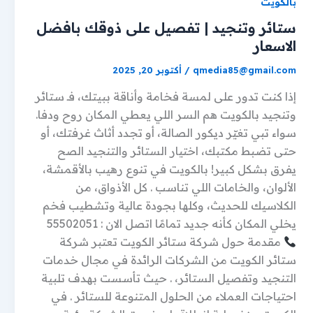
بالكويت
ستائر وتنجيد | تفصيل على ذوقك بافضل
الاسعار
qmedia85@gmail.com
/
أكتوبر 20, 2025
إذا كنت تدور على لمسة فخامة وأناقة ببيتك، فـ ستائر
وتنجيد بالكويت هم السر اللي يعطي المكان روح ودفا.
سواء تبي تغيّر ديكور الصالة، أو تجدد أثاث غرفتك، أو
حتى تضبط مكتبك، اختيار الستائر والتنجيد الصح
يفرق بشكل كبير! بالكويت في تنوع رهيب بالأقمشة،
الألوان، والخامات اللي تناسب . كل الأذواق، من
الكلاسيك للحديث، وكلها بجودة عالية وتشطيب فخم
يخلي المكان كأنه جديد تمامًا اتصل الان : 55502051
مقدمة حول شركة ستائر الكويت تعتبر شركة
ستائر الكويت من الشركات الرائدة في مجال خدمات
التنجيد وتفصيل الستائر، . حيث تأسست بهدف تلبية
احتياجات العملاء من الحلول المتنوعة للستائر . في