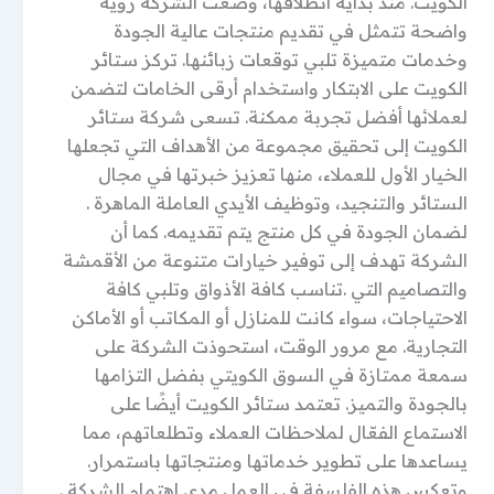
الكويت. منذ بداية انطلاقها، وضعت الشركة رؤية
واضحة تتمثل في تقديم منتجات عالية الجودة
وخدمات متميزة تلبي توقعات زبائنها. تركز ستائر
الكويت على الابتكار واستخدام أرقى الخامات لتضمن
لعملائها أفضل تجربة ممكنة. تسعى شركة ستائر
الكويت إلى تحقيق مجموعة من الأهداف التي تجعلها
الخيار الأول للعملاء، منها تعزيز خبرتها في مجال
الستائر والتنجيد، وتوظيف الأيدي العاملة الماهرة .
لضمان الجودة في كل منتج يتم تقديمه. كما أن
الشركة تهدف إلى توفير خيارات متنوعة من الأقمشة
والتصاميم التي .تناسب كافة الأذواق وتلبي كافة
الاحتياجات، سواء كانت للمنازل أو المكاتب أو الأماكن
التجارية. مع مرور الوقت، استحوذت الشركة على
سمعة ممتازة في السوق الكويتي بفضل التزامها
بالجودة والتميز. تعتمد ستائر الكويت أيضًا على
الاستماع الفعّال لملاحظات العملاء وتطلعاتهم، مما
يساعدها على تطوير خدماتها ومنتجاتها باستمرار.
وتعكس هذه الفلسفة في العمل مدى اهتمام الشركة .