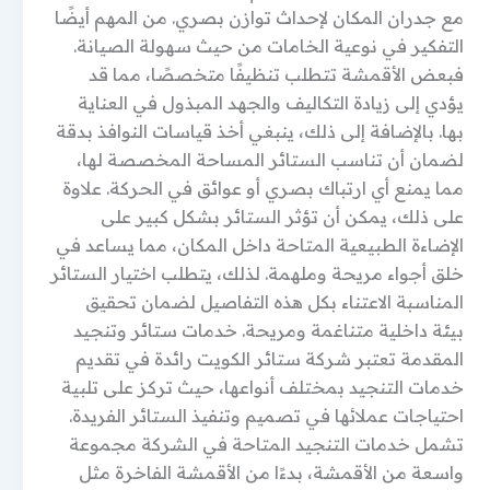
مع جدران المكان لإحداث توازن بصري. من المهم أيضًا
التفكير في نوعية الخامات من حيث سهولة الصيانة.
فبعض الأقمشة تتطلب تنظيفًا متخصصًا، مما قد
يؤدي إلى زيادة التكاليف والجهد المبذول في العناية
بها. بالإضافة إلى ذلك، ينبغي أخذ قياسات النوافذ بدقة
لضمان أن تناسب الستائر المساحة المخصصة لها،
مما يمنع أي ارتباك بصري أو عوائق في الحركة. علاوة
على ذلك، يمكن أن تؤثر الستائر بشكل كبير على
الإضاءة الطبيعية المتاحة داخل المكان، مما يساعد في
خلق أجواء مريحة وملهمة. لذلك، يتطلب اختيار الستائر
المناسبة الاعتناء بكل هذه التفاصيل لضمان تحقيق
بيئة داخلية متناغمة ومريحة. خدمات ستائر وتنجيد
المقدمة تعتبر شركة ستائر الكويت رائدة في تقديم
خدمات التنجيد بمختلف أنواعها، حيث تركز على تلبية
احتياجات عملائها في تصميم وتنفيذ الستائر الفريدة.
تشمل خدمات التنجيد المتاحة في الشركة مجموعة
واسعة من الأقمشة، بدءًا من الأقمشة الفاخرة مثل