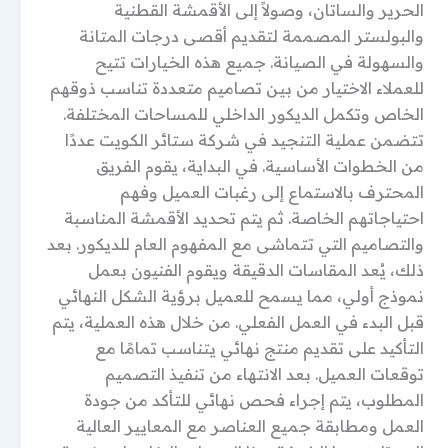
الحرير والساتان، وصولاً إلى الأقمشة القطنية
والبولستر المصممة لتقديم أقصى درجات المتانة
والسهولة في الصيانة. جميع هذه الخيارات تتيح
للعملاء الاختيار من بين تصاميم متعددة تناسب ذوقهم
الخاص وتكمل الديكور الداخلي للمساحات المختلفة.
تتضمن عملية التنجيد في شركة ستائر الكويت عددًا
من الخطوات الأساسية. في البداية، يقوم الفريق
المحترف بالاستماع إلى رغبات العميل وفهم
احتياجاتهم الخاصة. ثم يتم تحديد الأقمشة المناسبة
والتصاميم التي تتماشى مع المفهوم العام للديكور. بعد
ذلك، يُعد المقاسات الدقيقة ويقوم الفنيون بعمل
نموذج أولي، مما يسمح للعميل برؤية الشكل النهائي
قبل البدء في العمل الفعلي. من خلال هذه العملية، يتم
التأكيد على تقديم منتج نهائي يتناسب تمامًا مع
توقعات العميل. بعد الانتهاء من تنفيذ التصميم
المطلوب، يتم إجراء فحص نهائي للتأكد من جودة
العمل ومطابقة جميع العناصر مع المعايير العالية