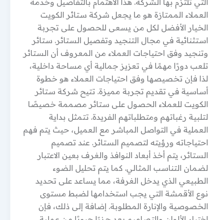
التي تلتزم بها الشركة. هذا الاهتمام بالتفاصيل وخدمة
العملاء الممتازة هو ما يجعل شركة ستائر الكويت
الخيار الأفضل لكل من يسعى للحصول على تجربة
استثنائية في مجال التنجيد وتفصيل الستائر. ستائر
وتنجيد وفق احتياجات العملاء من المعروف أن الستائر
تلعب دورًا مهمًا في تعزيز جمالية أي مساحة داخلية،
لذا فإن تخصيصها وفق احتياجات العملاء هو خطوة
أساسية في تقديم تجربة مميزة. تتيح شركة ستائر
الكويت للعملاء الحصول على ستائر مصممة خصيصًا
لتلبية رغباتهم ومتطلباتهم الفريدة. تتمثل بداية
العملية في التواصل المباشر مع العميل، حيث يتم فهم
احتياجاته ورؤيته لتصميم الستائر. عند تصميم
الستائر، يتم أخذ أبعاد النوافذ والغرف بعين الاعتبار
لضمان التناسب المثالي. كما يتم تحليل الضوء
الطبيعي الذي يدخل الغرفة، مما يساعد على تحديد
نوع الأقمشة التي يجب استخدامها لضبط مستوى
الخصوصية والإنارة المطلوبة. إضافة إلى ذلك، فإن
اختيار الألوان والتصاميم يعد جزءًا حيويًا من عملية