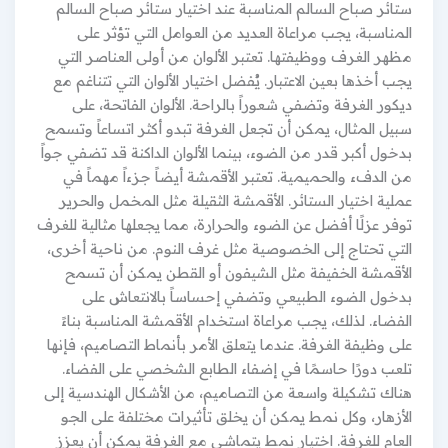
ستائر صباح السالم المناسبة عند اختيار ستائر صباح السالم
المناسبة، يجب مراعاة العديد من العوامل التي تؤثر على
مظهر الغرف ووظيفتها. تعتبر الألوان من أولى العناصر التي
يجب أخذها بعين الاعتبار. يُفضل اختيار الألوان التي تتناغم مع
ديكور الغرفة وتضفي شعوراً بالراحة. الألوان الفاتحة، على
سبيل المثال، يمكن أن تجعل الغرفة تبدو أكثر اتساعاً وتسمح
بدخول أكبر قدر من الضوء، بينما الألوان الداكنة قد تضفي جواً
من الدفء والحميمية. تعتبر الأقمشة أيضاً جزءاً مهماً في
عملية اختيار الستائر. الأقمشة الثقيلة مثل المخمل والحرير
توفر عزلًا أفضل عن الضوء والحرارة، مما يجعلها مثالية للغرف
التي تحتاج إلى الخصوصية مثل غرف النوم. من ناحية أخرى،
الأقمشة الخفيفة مثل الشيفون أو القطن يمكن أن تسمح
بدخول الضوء الطبيعي وتضفي إحساساً بالانتعاش على
الفضاء. لذلك، يجب مراعاة استخدام الأقمشة المناسبة بناءً
على وظيفة الغرفة. عندما يتعلق الأمر بأنماط التصاميم، فإنها
تلعب دورًا حاسمًا في إضفاء الطابع الشخصي على الفضاء.
هناك تشكيلة واسعة من التصاميم، من الأشكال الهندسية إلى
الأزهار، وكل نمط يمكن أن يخلق تأثيرات مختلفة على الجو
العام للغرفة. اختيار نمط يتماشى مع الغرفة يمكن أن يعزز