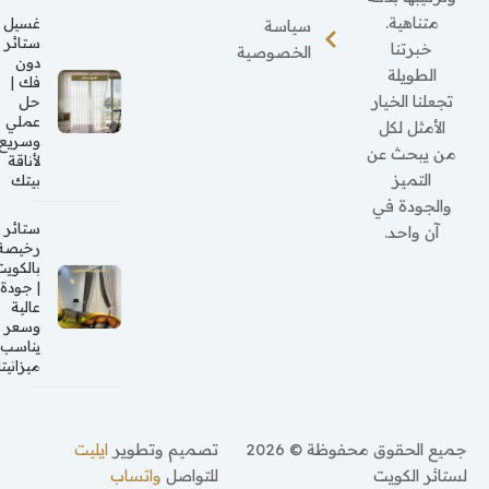
متناهية.
غسيل
سياسة
ستائر
خبرتنا
الخصوصية
دون
الطويلة
فك |
تجعلنا الخيار
حل
عملي
الأمثل لكل
وسريع
من يبحث عن
لأناقة
التميز
بيتك
والجودة في
ستائر
آن واحد.
رخيصة
بالكويت
| جودة
عالية
وسعر
يناسب
ميزانيتك
جميع الحقوق محفوظة © 2026
تصميم وتطوير
ايليت
لستائر الكويت
للتواصل
واتساب