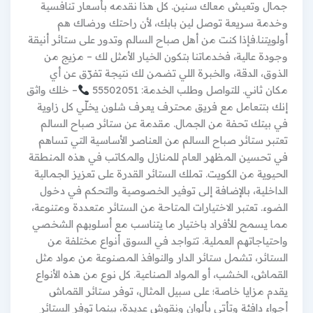
جمال وتعيش معاك سنين. كل هذا نقدمه بأسعار تنافسية
وخدمة سريعة توصل لين بابك، لأن راحتك ورضاك هم
أولويتنا.فإذا كنت من أهل صباح السالم وتدور على ستائر أنيقة
وجودة عالية، فخدماتنا بتكون الخيار الأمثل لك – مزيج من
الذوق، الدقة، والخبرة اللي تضمن لك نتيجة تفرّق عن أي
مكان ثاني. للتواصل وطلب الخدمة: 55502051
– خلك واثق
إنك بتتعامل مع فريق محترف يعرف شلون يخلّي كل زاوية
في بيتك تحفة من الجمال. مقدمة عن ستائر صباح السالم
تعتبر ستائر صباح السالم من العناصر الأساسية التي تساهم
في تحسين المظهر العام للمنازل والمكاتب في هذه المنطقة
الحيوية من الكويت. تملك الستائر القدرة على تعزيز الجمالية
الداخلية، بالإضافة إلى توفير الخصوصية والتحكم في دخول
الضوء. تعتبر الاختيارات المتاحة من الستائر متعددة ومتنوعة،
مما يسمح للأفراد باختيار ما يتناسب مع أسلوبهم الشخصي
واحتياجاتهم العملية. تتواجد في السوق أنواع مختلفة من
الستائر، تشمل ستائر الدار والنوافذ المصنوعة من مواد مثل
القماش، الخشب، أو المواد الصناعية. كل نوع من هذه الأنواع
يقدم مزايا خاصة؛ على سبيل المثال، توفر ستائر القماش
أجواء دافئة وتأتي بألوان ونقوش عديدة، بينما توفر الستائر