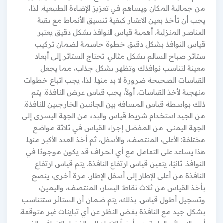
من جمالية المكان ويساهم في تعزيز الإضاءة الطبيعية. لذا،
يجب أن تأخذ بعين الاعتبار كيفية تنسيق الأنماط مع بقية
العناصر المنزلية. أهمية قياس النوافذ بشكل دقيق يعتبر
قياس النوافذ بشكل دقيق خطوة حاسمة لضمان تركيب
ستائر صباح السالم بشكل مثالي. تحتاج الستائر إلى أبعاد
معينة لتناسب نوافذك وتظهر بشكل جذاب، مما يجعل
القياسات الصحيحة ضرورة لا بد منها. لذا، يجب اتباع خطوات
منهجية لأخذ القياسات. أولاً، يجب قياس عرض النافذة. يتم
ذلك بواسطة قياس المسافة بين الجانبين الخارجيين للنافذة.
من الجيد استخدام شريط قياس والبدء من الجهة اليسرى إلى
الجهة اليمنى. من المفضل إجراء القياس في ثلاثة مواضع
مختلفة: الأعلى، المنتصف، والأسفل، ثم أخذ العدد الأكبر منها.
هذا يساعد على التعامل مع أي انحراف قد يكون موجودًا في
النوافذ. ثانيًا، يتعين قياس ارتفاع النافذة. يتم قياس ارتفاع
النافذة من أعلى الإطار إلى أسفل الإطار. مرة أخرى، ينصح
بأخذ القياس من ثلاث نقاط: اليسار، المنتصف، واليمين،
وتسجيل أطول قياس. بذلك، يتم ضمان أن الستائر ستتناسب
بشكل جيد مع النافذة بغض النظر عن أي تباينات غير متوقعة.