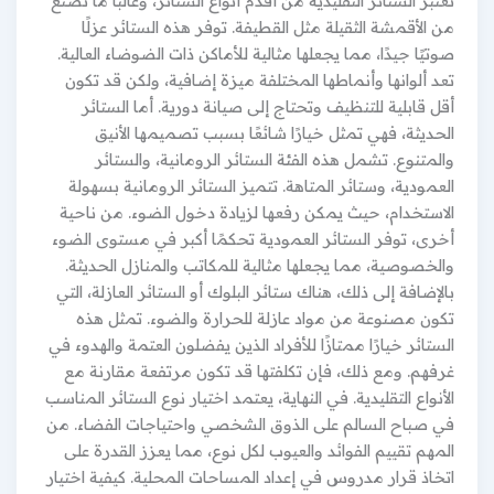
تعتبر الستائر التقليدية من أقدم أنواع الستائر، وغالبًا ما تصنع
من الأقمشة الثقيلة مثل القطيفة. توفر هذه الستائر عزلًا
صوتيًا جيدًا، مما يجعلها مثالية للأماكن ذات الضوضاء العالية.
تعد ألوانها وأنماطها المختلفة ميزة إضافية، ولكن قد تكون
أقل قابلية للتنظيف وتحتاج إلى صيانة دورية. أما الستائر
الحديثة، فهي تمثل خيارًا شائعًا بسبب تصميمها الأنيق
والمتنوع. تشمل هذه الفئة الستائر الرومانية، والستائر
العمودية، وستائر المتاهة. تتميز الستائر الرومانية بسهولة
الاستخدام، حيث يمكن رفعها لزيادة دخول الضوء. من ناحية
أخرى، توفر الستائر العمودية تحكمًا أكبر في مستوى الضوء
والخصوصية، مما يجعلها مثالية للمكاتب والمنازل الحديثة.
بالإضافة إلى ذلك، هناك ستائر البلوك أو الستائر العازلة، التي
تكون مصنوعة من مواد عازلة للحرارة والضوء. تمثل هذه
الستائر خيارًا ممتازًا للأفراد الذين يفضلون العتمة والهدوء في
غرفهم. ومع ذلك، فإن تكلفتها قد تكون مرتفعة مقارنة مع
الأنواع التقليدية. في النهاية، يعتمد اختيار نوع الستائر المناسب
في صباح السالم على الذوق الشخصي واحتياجات الفضاء. من
المهم تقييم الفوائد والعيوب لكل نوع، مما يعزز القدرة على
اتخاذ قرار مدروس في إعداد المساحات المحلية. كيفية اختيار