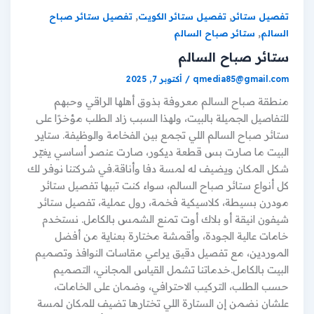
,
,
تفصيل ستائر
تفصيل ستائر الكويت
تفصيل ستائر صباح
,
السالم
ستائر صباح السالم
ستائر صباح السالم
qmedia85@gmail.com
/
أكتوبر 7, 2025
منطقة صباح السالم معروفة بذوق أهلها الراقي وحبهم
للتفاصيل الجميلة بالبيت، ولهذا السبب زاد الطلب مؤخرًا على
ستائر صباح السالم اللي تجمع بين الفخامة والوظيفة. ستاير
البيت ما صارت بس قطعة ديكور، صارت عنصر أساسي يغيّر
شكل المكان ويضيف له لمسة دفا وأناقة.في شركتنا نوفر لك
كل أنواع ستائر صباح السالم، سواء كنت تبيها تفصيل ستائر
مودرن بسيطة، كلاسيكية فخمة، رول عملية، تفصيل ستائر
شيفون انيقة أو بلاك أوت تمنع الشمس بالكامل. نستخدم
خامات عالية الجودة، وأقمشة مختارة بعناية من أفضل
الموردين، مع تفصيل دقيق يراعي مقاسات النوافذ وتصميم
البيت بالكامل.خدماتنا تشمل القياس المجاني، التصميم
حسب الطلب، التركيب الاحترافي، وضمان على الخامات،
علشان نضمن إن الستارة اللي تختارها تضيف للمكان لمسة