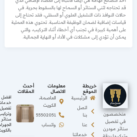
أحد النصائح الهامة هي أيضاً الانتباه إلى الفضاء الإضافي الذي
قد تحتاجه لثني الستائر أو السماح لها بالسقوط بحرية. في
حالات النوافذ ذات التشغيل العلوي أو السفلي، فقد تحتاج إلى
قياسات إضافية لضمان الوظيفة المناسبة. تحتوي هذه العملية
على أهمية كبيرة في تجنب أي أخطاء أثناء التركيب، والتي
يمكن أن تؤدي إلى مشكلات في الأداء أو النهاية الجمالية.
خريطة
معلومات
أحدث
الموقع
الاتصال
المقالات
افضل
الرئيسية
العاصمة،
خدمات
الكويت
اتصل
تفصيل
متخصصون
وتركيب
بنا
55502051
ستائر
في تفصيل
عنا
واتساب
الجهراء
ستائر مودرن
بالكويت
خدماتنا
وتركيبها بدقة