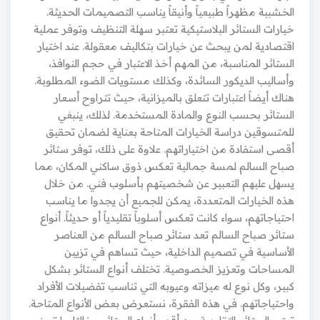
الخشبية مظهراً طبيعياً وأنيقاً يناسب التصميمات الحديثة.
خيارات الستائر البلاستيكية تعتبر سهلة التنظيف وتوفر عملية
اقتصادية لمن يبحث عن خيارات بتكاليف معقولة. عند اختيار
الستائر المناسبة، من المهم أخذ الاعتبار في حجم النوافذ،
وأساليب الديكور السائدة، وكذلك مستويات الضوء المطلوبة.
هناك أيضاً اعتبارات تتعلق بالميزانية، حيث تتراوح أسعار
الستائر بحسب النوع والمادة المستخدمة. لذلك، ينبغي
للمتسوقين دراسة الخيارات المتاحة بعناية لضمان تحقيق
أقصى استفادة من اختياراتهم. علاوة على ذلك، توفر ستائر
صباح السالم لمسة جمالية تعكس ذوق ساكني المكان، مما
يسهل عليهم التعبير عن شخصيتهم بأسلوب فني. من خلال
هذه الخيارات المتعددة، يمكن للجميع أن يجدوا ما يناسب
احتياجاتهم، سواء كانت تعكس أسلوباً تقليدياً أو حديثاً. أنواع
ستائر صباح السالم تعد ستائر صباح السالم من العناصر
الأساسية في تصميم الداخلية، حيث تساهم في تزيين
المساحات وتعزيز الخصوصية. تختلف أنواع الستائر بشكل
كبير، وكل نوع له ميزاته وعيوبه التي تناسب تفضيلات الأفراد
واحتياجاتهم. في هذه الفقرة، نستعرض بعض الأنواع المتاحة.