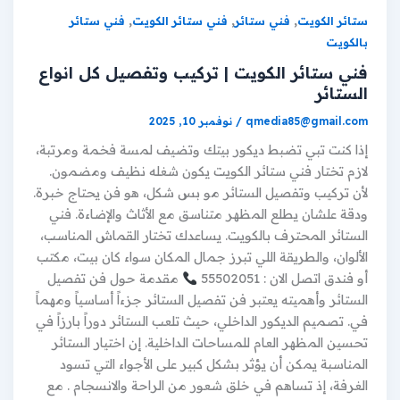
,
,
,
ستائر الكويت
فني ستائر
فني ستائر الكويت
فني ستائر
بالكويت
فني ستائر الكويت | تركيب وتفصيل كل انواع
الستائر
qmedia85@gmail.com
/
نوفمبر 10, 2025
إذا كنت تبي تضبط ديكور بيتك وتضيف لمسة فخمة ومرتبة،
لازم تختار فني ستائر الكويت يكون شغله نظيف ومضمون.
لأن تركيب وتفصيل الستائر مو بس شكل، هو فن يحتاج خبرة.
ودقة علشان يطلع المظهر متناسق مع الأثاث والإضاءة. فني
الستائر المحترف بالكويت. يساعدك تختار القماش المناسب،
الألوان، والطريقة اللي تبرز جمال المكان سواء كان بيت، مكتب
أو فندق اتصل الان : 55502051
مقدمة حول فن تفصيل
الستائر وأهميته يعتبر فن تفصيل الستائر جزءاً أساسياً ومهماً
في. تصميم الديكور الداخلي، حيث تلعب الستائر دوراً بارزاً في
تحسين المظهر العام للمساحات الداخلية. إن اختيار الستائر
المناسبة يمكن أن يؤثر بشكل كبير على الأجواء التي تسود
الغرفة، إذ تساهم في خلق شعور من الراحة والانسجام . مع