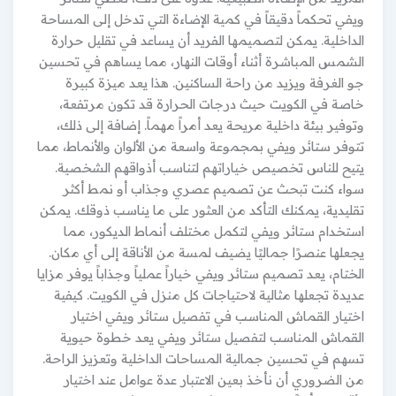
ويفي تحكماً دقيقاً في كمية الإضاءة التي تدخل إلى المساحة
الداخلية. يمكن لتصميمها الفريد أن يساعد في تقليل حرارة
الشمس المباشرة أثناء أوقات النهار، مما يساهم في تحسين
جو الغرفة ويزيد من راحة الساكنين. هذا يعد ميزة كبيرة
خاصة في الكويت حيث درجات الحرارة قد تكون مرتفعة،
وتوفير بيئة داخلية مريحة يعد أمراً مهماً. إضافة إلى ذلك،
تتوفر ستائر ويفي بمجموعة واسعة من الألوان والأنماط، مما
يتيح للناس تخصيص خياراتهم لتناسب أذواقهم الشخصية.
سواء كنت تبحث عن تصميم عصري وجذاب أو نمط أكثر
تقليدية، يمكنك التأكد من العثور على ما يناسب ذوقك. يمكن
استخدام ستائر ويفي لتكمل مختلف أنماط الديكور، مما
يجعلها عنصرًا جماليًا يضيف لمسة من الأناقة إلى أي مكان.
الختام، يعد تصميم ستائر ويفي خياراً عملياً وجذاباً يوفر مزايا
عديدة تجعلها مثالية لاحتياجات كل منزل في الكويت. كيفية
اختيار القماش المناسب في تفصيل ستائر ويفي اختيار
القماش المناسب لتفصيل ستائر ويفي يعد خطوة حيوية
تسهم في تحسين جمالية المساحات الداخلية وتعزيز الراحة.
من الضروري أن نأخذ بعين الاعتبار عدة عوامل عند اختيار