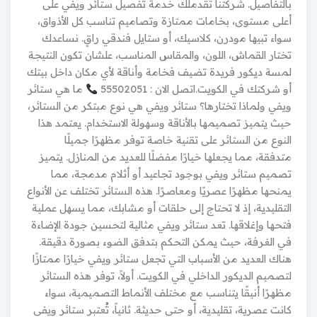
بالتفاصيل. شركتنا تقدملك خدمة تفصيل ستائر ويفي على
أعلى مستوى، بخامات ممتازة وتصاميم تناسب كل الأذواق،
سواء تبيها مودرن، كلاسيك، أو ستايل فندقي راقٍ. نساعدك
تختار القماش، اللون، والمقاس المناسب، علشان تكون النتيجة
لمسة ديكور فريدة تضيف فخامة وأناقة لأي مكان داخل بيتك
أو شركتك في الكويت.اتصل الان : 55502051
ما هي ستائر
ويفي ولماذا تختارها؟ ستائر ويفي هي نوع مبتكر من الستائر،
حيث يتميز تصميمها بالأناقة وسهولة الاستخدام. يعتمد هذا
النوع من الستائر على تقنية خاصة توفر مظهرًا جميلًا
متدفقة، مما يجعلها خيارًا مفضلًا للعديد من المنازل. يتميز
تصميم ستائر ويفي بوجود تجاعيد أو أثلام مدمجة، مما
يمنحها مظهرًا عصريًا ومعاصرًا. هذه الستائر تختلف عن الأنواع
التقليدية، إذ لا تحتاج إلى حلقات أو مشابك، مما يسهل عملية
فتحها وإغلاقها. تعد ستائر ويفي مثالية لتحسين جودة الإضاءة
في الغرفة، حيث يمكن التحكم بتدفق الضوء بصورة دقيقة.
هناك العديد من الأسباب التي تجعل ستائر ويفي خيارًا ممتازًا
لتصميم الديكور الداخلي في الكويت. أولاً، توفر هذه الستائر
مظهرًا أنيقًا يتناسب مع مختلف الأنماط التصميمية، سواء
كانت عصرية، تقليدية، أو حتى حديثة. ثانياً، تُعتبر ستائر ويفي