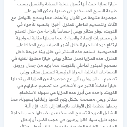
خيارًا عمليًا؛ حيث أنها تُسهل عملية الصيانة والغسيل بسبب
طبيعة النسيج المستخدم في صنعها. يمكن العثور على
مجموعة متنوعة من الألوان والأنماط، مما يسمح بالتوافق مع
الأثاث والتصميم الداخلي للمنزل. أخيرًا، بالنسبة للأجواء في
الكويت، توفر ستائر ويفي إحساساً بالراحة من خلال التحكم
في مستويات الإضاءة والحرارة. مما يجعلها مثالية لمواجهة
ارتفاع درجات الحرارة خلال أشهر الصيف. ومع الحفاظ على
الخصوصية، تساهم هذه الستائر في خلق بيئة مريحة داخل
المنزل. هذه المزايا تجعل ستائر ويفي خيارًا مطلوبًا للغاية في
تصميم الديكور الداخلي بالكويت، مما يزيد من جمال ورونق
المساحات الداخلية. المزايا الرئيسية لتفصيل ستائر ويفي
تصميم ستائر ويفي يأتي مع مجموعة من المزايا التي تجعلها
خياراً مفضلاً للكثير من الأشخاص عند تصميم منازلهم في
الكويت. واحدة من أبرز هذه المزايا هي سهولة الاستخدام.
ستائر ويفي مصممة بشكل يتيح فتحها وإغلاقها بسهولة، مما
يجعلها ملائمة لكل الأوقات. بالإضافة إلى ذلك، فإن آلية
التشغيل المريحة تسمح للمستخدمين بضبطها حسب الحاجة
بجهد قليل، سواء كانوا يرغبون في حجب الضوء أو إدخال
المزيد من الإضاءة الطبيعية. علاوة على ذلك، تُعطي ستائر