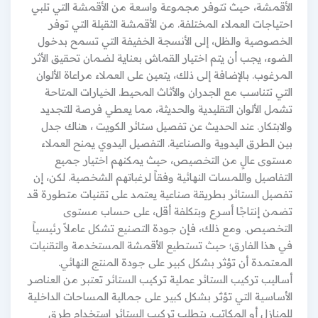
الأقمشة، حيث تتوفر مجموعة واسعة من الأقمشة التي تلبي
احتياجات العملاء المختلفة. من الأقمشة الثقيلة التي توفر
الخصوصية والظل، إلى الأنسجة الخفيفة التي تسمح بدخول
الضوء، يجب أن يتم اختيار القماش بعناية لضمان تحقيق الأثر
المرغوب. بالإضافة إلى ذلك، يتعين على العملاء مراعاة الألوان
التي تتناسب مع الجدران والأثاث المحيط. الخيارات المتاحة
تشمل الألوان التقليدية والحديثة، مما يعطي فرصة للتجديد
والابتكار. عند الحديث عن تفصيل ستائر الكويت ، هناك جدل
بين الطرق اليدوية والصناعية. التفصيل اليدوي يمنح العملاء
مستوى عالٍ من التخصيص، حيث يمكنهم اختيار جميع
التفاصيل واللمسات النهائية وفقاً لرغباتهم الشخصية. لكن، إن
تفصيل الستائر بطريقة صناعية يعتمد على تقنيات متطورة قد
تضمن إنتاجًا أسرع وبتكلفة أقل، على حساب مستوى
التخصيص. ومع ذلك، فإن جودة التصنيع تشكل عاملاً رئيسياً
في هذا الفارق؛ حيث تستطيع الأقمشة المستخدمة والتقنيات
المعتمدة أن تؤثر بشكل كبير على جودة المنتج النهائي.
أساليب تركيب الستائر عملية تركيب الستائر تعتبر من العناصر
الأساسية التي تؤثر بشكل كبير على جمالية المساحات الداخلية
للمنازل أو المكاتب. يتطلب تركيب الستائر استخدام طرق