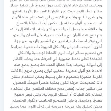
ومناسب للاسترخاء. الألوان تلعب دورًا محوريًا في تعزيز جمال
ستائر غرف النوم. حيث تبرز الألوان الزاهية مثل الأزرق الفاتح،
والرمادي الناعم، والأبيض الكريمي في الاستخدام. هذه الألوان
ليست مجرد ألوان جذابة، بل تعكس أيضًا انطباعًا بالاتساع
والنظافة، مما يجعل الغرفة تبدو أكثر راحة. بالإضافة إلى ذلك،
يتم دمج هذه الألوان مع خامات عصرية مثل القطن واللينين،
التي توفر لمسة طبيعية تعزز من الشعور بالهدوء. من جهة
أخرى، أصبحت النقوش والأشكال الحيوية ذات شعبية متزايدة
في تصميم ستائر غرف النوم. الأنماط الهندسية والأشكال
المُعقدة تخلق نقطة محورية في الغرفة، مما يجذب الأنظار
إلى النوافذ ويضيف بعدًا جماليًا للمساحة. ينصح بدمج هذه
الأنماط مع ألوان محايدة لتحقيق توازن بصري مريح. إذا كانت
الغرفة متميزة بتصميم داخلي بسيط، يمكن استخدام ستائر
ذات تصميمات جريئة لتكون بمثابة عنصراً مهيمنًا. للحصول
على مظهر جذاب، يُفضل دمج مختلف العناصر، مثل استخدام
الستائر ذات الطيات أو الستائر الرومانية، والتي توفر مظهرًا
عصريًا ومتجددًا. باختيار التصميم المناسب والألوان المنسقة،
يمكن تحقيق بيئة مريحة ومريحة في غرف النوم، مما يجعلها