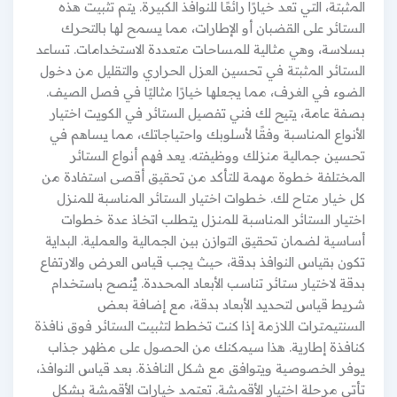
المثبتة، التي تعد خيارًا رائعًا للنوافذ الكبيرة. يتم تثبيت هذه
الستائر على القضبان أو الإطارات، مما يسمح لها بالتحرك
بسلاسة، وهي مثالية للمساحات متعددة الاستخدامات. تساعد
الستائر المثبتة في تحسين العزل الحراري والتقليل من دخول
الضوء في الغرف، مما يجعلها خيارًا مثاليًا في فصل الصيف.
بصفة عامة، يتيح لك فني تفصيل الستائر في الكويت اختيار
الأنواع المناسبة وفقًا لأسلوبك واحتياجاتك، مما يساهم في
تحسين جمالية منزلك ووظيفته. يعد فهم أنواع الستائر
المختلفة خطوة مهمة للتأكد من تحقيق أقصى استفادة من
كل خيار متاح لك. خطوات اختيار الستائر المناسبة للمنزل
اختيار الستائر المناسبة للمنزل يتطلب اتخاذ عدة خطوات
أساسية لضمان تحقيق التوازن بين الجمالية والعملية. البداية
تكون بقياس النوافذ بدقة، حيث يجب قياس العرض والارتفاع
بدقة لاختيار ستائر تناسب الأبعاد المحددة. يُنصح باستخدام
شريط قياس لتحديد الأبعاد بدقة، مع إضافة بعض
السنتيمترات اللازمة إذا كنت تخطط لتثبيت الستائر فوق نافذة
كنافذة إطارية. هذا سيمكنك من الحصول على مظهر جذاب
يوفر الخصوصية ويتوافق مع شكل النافذة. بعد قياس النوافذ،
تأتي مرحلة اختيار الأقمشة. تعتمد خيارات الأقمشة بشكل