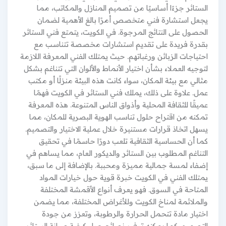
الستائر جزءًا أساسيًا من تصميم المنازل والمكاتب، مما
يجعل استشارة فني متخصص أمرًا بالغ الأهمية لضمان
الحصول على النتائج المرجوة. في الكويت، يتمتع فني الستائر
بقدرة فريدة على تقديم استشارات مخصصة تتناسب مع
احتياجات الزبائن ورغباتهم. حيث يمتلك الفني المعرفة اللازمة
لتوجيه العملاء بشأن اختيار الأنماط والألوان التي تتناغم بشكل
مثالي مع بيئة المكان، سواء كانت هذه البيئة منزلًا أو مكتب
عمل. علاوة على ذلك، يملك فني الستائر في الكويت فهمًا
عميقًا للثقافة المحلية وأذواق الناس المتنوعة. هذه المعرفة
تمكنه من اقتراح حلول تناسب الهوية البصرية للمكان، مما
يسهل اتخاذ قرارات مستنيرة خلال عملية الاختيار والتصميم.
كما أن الحساسية الثقافية تلعب دورًا حاسمًا في تحقيق
التناغم المطلوب بين الستائر والديكور العام، مما يساهم في
إضفاء لمسة جمالية مميزة ومحببة. بالإضافة إلى ما سبق،
يمتلك الفني في الكويت خبرة قوية حول خيارات المواد
المتاحة في السوق. فهو يعرف أنواع الأقمشة المختلفة
والملائمة لمناخ الكويت وللأغراض المختلفة، مما يضمن
اختيار مادة تتحمل الحرارة والرطوبة، وتعزز من جودة
التصميم. كما يمكنه توفير نصائح حول كيفية صيانة الستائر