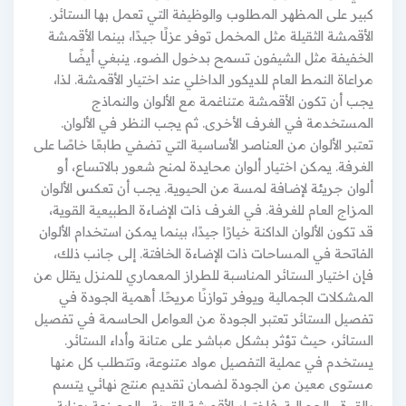
كبير على المظهر المطلوب والوظيفة التي تعمل بها الستائر.
الأقمشة الثقيلة مثل المخمل توفر عزلًا جيدًا، بينما الأقمشة
الخفيفة مثل الشيفون تسمح بدخول الضوء. ينبغي أيضًا
مراعاة النمط العام للديكور الداخلي عند اختيار الأقمشة. لذا،
يجب أن تكون الأقمشة متناغمة مع الألوان والنماذج
المستخدمة في الغرف الأخرى. ثم يجب النظر في الألوان.
تعتبر الألوان من العناصر الأساسية التي تضفي طابعًا خاصًا على
الغرفة. يمكن اختيار ألوان محايدة لمنح شعور بالاتساع، أو
ألوان جريئة لإضافة لمسة من الحيوية. يجب أن تعكس الألوان
المزاج العام للغرفة. في الغرف ذات الإضاءة الطبيعية القوية،
قد تكون الألوان الداكنة خيارًا جيدًا، بينما يمكن استخدام الألوان
الفاتحة في المساحات ذات الإضاءة الخافتة. إلى جانب ذلك،
فإن اختيار الستائر المناسبة للطراز المعماري للمنزل يقلل من
المشكلات الجمالية ويوفر توازنًا مريحًا. أهمية الجودة في
تفصيل الستائر تعتبر الجودة من العوامل الحاسمة في تفصيل
الستائر، حيث تؤثر بشكل مباشر على متانة وأداء الستائر.
يستخدم في عملية التفصيل مواد متنوعة، وتتطلب كل منها
مستوى معين من الجودة لضمان تقديم منتج نهائي يتسم
بالقوة والجمالية. فاختيار الأقمشة القوية والمصنعة بعناية