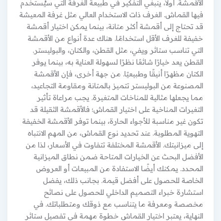
الأقمشة. أولاً، ينبغي التفكير في طبيعة الغرفة التي سيُستخدم
فيها القماش. الغرف ذات الاستخدام العالي مثل غرفة المعيشة
قد تحتاج إلى أقمشة أكثر متانة، بينما يمكن اختيار أقمشة
خفيفة للغرف الأقل استخدامًا. هناك عدة أنواع من الأقمشة
التي تناسب ستائر ويفي، مثل القطن، والكتان، والبوليستر.
القطن يعد خيارًا شائعًا نظرًا لسهولة العناية به، بينما يوفر
الكتان مظهرًا أنيقًا وطبيعيًا. من جهة أخرى، فإن الأقمشة
المصنوعة من البوليستر تتميز بالمتانة ومقاومة التجاعيد،
مما يجعلها مثالية للمناخات المتغيرة. يجب مراعاة تأثير
التغيرات المناخية على اختيار القماش؛ فالأقمشة الثقيلة قد
تكون غير مناسبة للأجواء الحارة، بينما توفر الأقمشة الخفيفة
التهوية المطلوبة. عند تحديد نوع القماش، من المهم الانتباه
إلى ميزانيتك. الأقمشة المختلفة تتفاوت في الأسعار، لذا من
الأفضل البحث عن الخيارات المتاحة ضمن نطاق الميزانية
المحدد. يمكنك أيضًا الاستفادة من المبيعات أو العروض
الخاصة للحصول على أفضل قيمة. بجانب ذلك، يفضل
استشارة خبراء التصميم الداخلي للحصول على نصائح
مخصصة ومعرفة ما يتناسب مع ذوقك ومتطلباتك. في
النهاية، يعتبر اختيار القماش خطوة مهمة في تفصيل ستائر