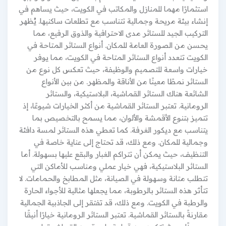
استثمارًا مهما للمنازل والمكاتب في الكويت، حيث يساهم في
إنشاء بيئة مريحة وجمالية تتناسب مع تطلعات ساكنيها. يُظهر
التركيب الجيد للستائر مدى الاحترافية والذوق الرفيع، مما
يحسن من الصورة العامة للمكان. أنواع الستائر المتاحة في
الكويت تتعدد أنواع الستائر المتاحة في الكويت، مما يوفر
خيارات واسعة للتصميم والوظيفة، حيث تعكس كل نوع من
الستائر نمطًا معينًا من الأناقة والمظهر. من بين الأنواع
الشائعة هناك الستائر القماشية، البلاستيكية، والستائر
الرومانية. تعتبر الستائر القماشية من أكثر الخيارات شيوعًا، إذ
تتميز بتنوع الأقمشة والألوان، مما يسمح بالتخصيص بما
يتناسب مع ديكور الغرفة. كما تعطي هذه الستائر لمسة دافئة
وجمالية للمكان. ومع ذلك، قد تحتاج إلى عناية خاصة في
التنظيف، حيث يمكن أن تتراكم الغبار والبقع عليها بسهولة. أما
الستائر البلاستيكية، فهي خيار عملي ومناسب للأماكن التي
تتطلب متانة وسهولة في الصيانة، مثل المطابخ والحمامات. لا
تتأثر هذه الستائر بالرطوبة، مما يجعلها مثالية للأجواء الحارة
والرطبة في الكويت. ومع ذلك، قد تفتقر إلى الجاذبية الجمالية
مقارنةً بالستائر القماشية. تعتبر الستائر الرومانية خيارًا أنيقًا