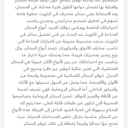
والعناية بها لضمان دوامها لأطول فترة ممكنة. في المجمل،
يعد الاستعانة بفني ستائر محترف في الكويت خطوة هامة
تسهم في تحقيق تصميم ستراتيجي وعصري يناسب
احتياجاتك الخاصة ويعكس ذوقك الفريد. أنواع الستائر
المتاحة في الكويت عند البحث عن فني تفصيل ستائر في
الكويت، ستجد مجموعة متنوعة من الخيارات المتاحة التي
تناسب مختلف الأذواق والديكورات. تتعدد أنواع الستائر، وكل
نوع يتميز بمميزات فريدة، مما يمنحك حرية اختيار ما
يتناسب مع احتياجاتك. من بين الأنواع الأكثر شيوعًا هي الستائر
القماشية، التي تعتبر مثالية لتوفير جو دافئ ومريح في
المنزل. تتوفر الستائر القماشية في مجموعة واسعة من
الألوان والأقمشة، مما يجعل من السهل تنسيقها مع الأثاث
والديكور الداخلي. أما الستائر الرومانية، فهي تضيف لمسة
من الأناقة والتميز للنوافذ. تتميز الستائر الرومانية بتصاميمها
العصرية التي تتكون من طبقات قابلة للطي، مما يتيح لك
التحكم بسهولة في كمية الضوء الداخل إلى الغرفة. هذه الأنواع
من الستائر مناسبة بشكل خاص للمساحات الحديثة، حيث
تمنح جوًا جماليًا وفريدًا. إضافة إلى ذلك، تتوفر الستائر