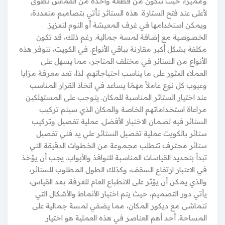
ومميزًا، حيث تتكون من قطعة واحدة من القماش تطوى
لأعلى عند فتح الستارة. هذه الستائر تأتي بتصاميم متعددة،
ويمكن استخدامها في غرف المعيشة أو النوم لتعزيز
الخصوصية مع إضافة لمسة جمالية. رغم ذلك، قد تكون
مكلفة بشكل أكبر مقارنة بباقي الأنواع. في الكويت، تتوفر هذه
الأنواع من الستائر في مختلف المتاجر، مما يسهل على
العملاء العثور على ما يناسب احتياجاتهم. لذا، تعد معرفة مزايا
وعيوب كل نوع عاملاً مهمًا يساعد في اتخاذ القرار المناسب
عند اختيار الستائر المناسبة للمكان. يتوجب على المستهلكين
مراعاة استخداماتهم الخاصة والمكان الذي سيتم تركيب
الستائر فيه لضمان الاختيار الأفضل. عملية تفصيل وتركيب
ستائر بالكويت عملية تفصيل الستائر علي يد فني تفصيل
ستائر محترف تتطلب مجموعة من الخطوات الدقيقة التي
تبدأ بتحديد القياسات المناسبة للنوافذ والأبواب. يجب أن يؤخذ
في الاعتبار ارتفاع السقف، وكذلك الطول المطلوب للستائر،
والذي يمكن أن يؤثر على الانطباع العام للغرفة. بعد القياس،
يأتي دور التصميم، حيث يتم اختيار الأنماط والأشكال التي
تتماشى مع ديكور المكان، مما يضفي لمسة جمالية على
المساحة. أحد أهم العناصر في هذه العملية هو اختيار