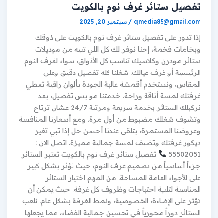
تفصيل ستائر غرف نوم بالكويت
qmedia85@gmail.com
/
سبتمبر 20, 2025
إذا تدور على تفصيل ستائر غرف نوم بالكويت على ذوقك
وبخامات فخمة، إحنا نوفر لك كل اللي تبيه من موديلات
ستائر مودرن وكلاسيك تناسب كل الأذواق، سواء لغرف النوم
الرئيسية أو غرف عيالك. شغلنا كله تفصيل دقيق وعلى
المقاس، ونستخدم أقمشة عالية الجودة بألوان راقية تعطي
غرفتك لمسة أناقة وراحة. خدمتنا مو بس تفصيل، بعد
نركبلك الستائر بخدمة سريعة ومرتبة 24/7 عشان ترتاح
وتشوف شغلك مضبوط من أول مرة. ومع أسعارنا المنافسة
وعروضنا المستمرة، بتلقى عندنا أحسن حل إذا تبي تغير
ديكور غرفتك وتضيف لمسة جمالية مميزة. اتصل الان :
55502051
تفصيل ستائر غرف نوم بالكويت تعتبر الستائر
جزءاً أساسياً من تصميم غرف النوم، حيث تؤثر بشكل كبير
على الأجواء العامة للمساحة. من المهم اختيار الستائر
المناسبة لتلبية احتياجات وظروف كل غرفة، حيث يمكن أن
تؤثر على الإضاءة، الخصوصية، ونمط الغرفة بشكل عام. تلعب
الستائر دوراً محورياً في تحسين جمالية الفضاء، مما يجعلها