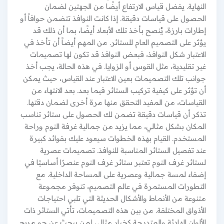
النهاية. يفضل قياس الارتفاع أيضًا من الجهتين لضمان
الحصول على قياسات دقيقة. إذا كانت النوافذ تتضمن حوافاً أو
إطارات بارزة، يُنصح بأخذ تلك الأبعاد أيضًا، بما أن ذلك قد
يؤثر على التصميم العام للستائر. من المهم أيضاً أن تأخذ في
الاعتبار شكل النوافذ، فبعض النوافذ قد تكون لها تصميمات
غير تقليدية، مثل القوس أو الزوايا. في هذه الحالة، يجب أخذ
جوانب تلك التصميمات بعين الاعتبار عند القياس، حيث يمكن
أن تؤثر على كيفية تركيب الستائر فيما بعد. بعد الانتهاء من
القياسات، من المفيد التحقق منها مرة أخرى لضمان دقتها.
تذكر أن قياسات دقيقة تضمن لك الحصول على ستائر تناسب
المكان بشكل مثالي، مما يزيد من جمالية غرفة النوم وراحة
المستخدم. القيام بهذه الخطوات سيعود عليك بفوائد كبيرة
عند تفصيل الستائر المناسبة للنوافذ. تصميمات عصرية
لستائر غرف النوم تعتبر ستائر غرف النوم عنصرًا أساسيًا في
إضفاء لمسة جمالية وعصرية على المساحة الداخلية. مع
التطورات المستمرة في عالم التصميم، تتوفر مجموعة
متنوعة من الأنماط والأشكال الحديثة التي تلبي احتياجات
الأذواق المختلفة. من بين هذه التصميمات، تأتي الستائر ذات
الألوان الهادئة والمتدرجة كخيار مثالي لمن يبحث عن جو مريح