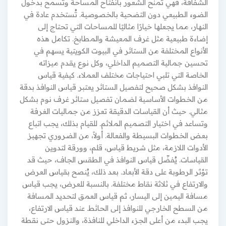
الشفافة، فهي تمنح الشعور بانفتاح المساحة وتسمح بدخول
الضوء الطبيعي دون التضحية بالخصوصية. تُستخدم عادة في
النهار، مما يجعلها خيارًا مثاليًا للمساحات التي تحتاج إلى
إضاءة طبيعية مثل غرف المعيشة والمطابخ. تكامل هذه
الأنواع المختلفة من الستائر في البيوت الكويتية يسهم في
تحسين جمالية التصميم الداخلي، وكل نوع يقدم ميزاته
الخاصة التي تلبي احتياجات مختلف العملاء. كيفية قياس
النوافذ بشكل صحيح لتفصيل الستائر يعتبر قياس النوافذ بدقة
من الخطوات الأساسية لضمان تفصيل ستائر غرف نوم بشكل
مثالي. حيث أن القياسات الدقيقة تعزز من جماليات الغرفة
وتساعد في اختيار التصميم الملائم. للقيام بذلك، يجب اتباع
بعض الخطوات البسيطة والفعالة. أولاً، من الضروري تجهيز
الأدوات اللازمة، مثل شريط قياس، قلم، وورقة لتدوين
القياسات. يُفضّل قياس النوافذ في الطقس الجاف، حيث قد
تؤثر الرطوبة على دقة الأبعاد. بعد ذلك، يُنصح بقياس العرض
والارتفاع في ثلاثة نقاط مختلفة. بالنسبة للعرض، يجب قياس
مسافة اليمين إلى اليسار، ثم قياس العمق لتحديد المسافة
من السطح الخارجي للنوافذ إلى الحائط. عند قياس الارتفاع،
يجب البدء من أعلى الجزء الداخلي للنافذة، والنزول حتى نقطة