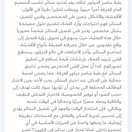
بقية عناصر الديكور. لذلك، يعد تحديد ستائر تناسب التصميم
العام للغرفة أمراً حيوياً، ويتطلب تفكيراً دقيقاً في الألوان،
الأقمشة، والأشكال. يتعين على المصممين وفنيي تفصيل
الستائر فهم احتياجات وآراء العملاء لتقديم حلول مصممة
بشكل مخصص. يعتبر فني تفصيل الستائر شخصاً محورياً
خلال هذه العملية، حيث يسهم في تحويل رؤية العميل إلى
واقع ملموس. من خلال معرفته العميقة بأنواع الأقمشة،
تصاميم الستائر، وآخر الاتجاهات في عالم الديكور، يستطيع
الفني تزويد العملاء بإرشادات قيمة تساهم في تحقيق
تصوراتهم. كما أن عمل الفني المتمرس يضمن تناسق
الستائر مع بقية عناصر ديكور الغرفة، مما يضفي لمسة
جمالية على المكان. عند اختيار الستائر، يجب الأخذ بعين الاعتبار
الوظائف المختلفة التي يمكن أن تؤديها. سواء كانت تهدف إلى
حجب الضوء أو توفير الخصوصية، فاختيار القماش النظيف
والكافية يجعله عنصرًا مرئيًا وجماليًا في الوقت نفسه.
وبالتالي، فإن استثمار الوقت والجهد في تفصيل الستائر يؤدي
إلى تحسين تجربة السكن والتفاعل مع المساحات بطريقة
إيجابية، ما يجعلها واحدة من الميزات الأساسية في أي
تصميم داخلي. لماذا تختار فني ستائر في الكويت؟ تعتبر