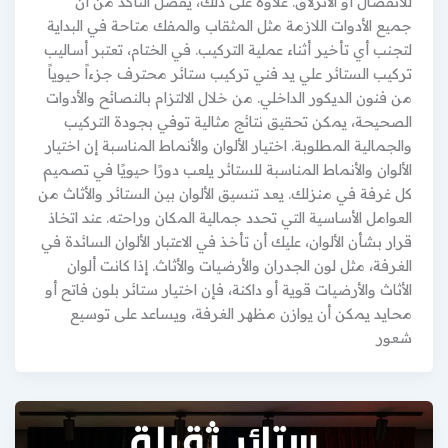
للانفصال أو الانزلاق. علاوة على ذلك، يُفضل التأكد من أن
جميع الأدوات اللازمة مثل المثقاب والمفك متاحة في البداية
لتجنب أي تأخير أثناء عملية التركيب. في الختام، تعتبر أساليب
تركيب الستائر علي يد فني تركيب ستائر محترف جزءاً حيوياً
من فنون الديكور الداخلي. من خلال الالتزام بالنصائح والأدوات
الصحيحة، يمكن تحقيق نتائج مثالية توفي بجودة التركيب
والجمالية المطلوبة. اختيار الألوان والأنماط المناسبة إن اختيار
الألوان والأنماط المناسبة للستائر يلعب دورًا حيويًا في تصميم
كل غرفة في منزلك. يعد تنسيق الألوان بين الستائر والأثاث من
العوامل الأساسية التي تحدد جمالية المكان وراحته. عند اتخاذ
قرار بشأن الألوان، عليك أن تأخذ في الاعتبار الألوان السائدة في
الغرفة، مثل لون الجدران والأرضيات والأثاث. إذا كانت ألوان
الأثاث والأرضيات قوية أو داكنة، فإن اختيار ستائر بلون فاتح أو
محايد يمكن أن يوازن مظهر الغرفة، ويساعد على توسيع
شعور