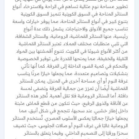
تطوير مساحة نوم مثالية تساهم في الراحة والاسترخاء. أنواع
الستائر المتاحة في السوق الكويتية تتميز السوق الكويتية
بتنوع كبير في أنواع الستائر المتاحة، مما يوفر خيارات واسعة
تناسب جميع الأذواق والاحتياجات. يشمل ذلك عدة أنواع
رئيسية، منها الستائر القماشية، الرومانية، والستائر الشفافة،
التي تلبي متطلبات مختلف العملاء. تعتبر الستائر القماشية
من أكثر الأنواع شيوعًا في الكويت. تتنوع أقمشتها بين المواد
الثقيلة والخفيفة، مما يمنحها القدرة على توفير الخصوصية
والتحكم في كمية الضوء الداخلة إلى الغرفة. كما أنها تأتي
بتشكيلات وتصاميم متعددة، مما يجعلها خيارًا مرنًا يناسب
غرفة النوم أو أي مساحة أخرى في المنزل. يمكن للستائر
القماشية أيضًا أن تعزز من جمالية الغرفة وتضفي لمسة
دافئة. أما الستائر الرومانية فلا تقل أهمية. تُعبّر هذه الستائر
عن الأناقة والذوق الرفيع، حيث تتكون من قطع قماش مثبتة
داخل إطار خشبي. عند سحبها، تتجمع في شكل أنيق، مما
يجعلها خيارًا جماليًا يعكس الأسلوب العصري. تُستخدم الستائر
الرومانية غالبًا في غرف النوم أو صالات الجلوس، حيث تضيف
سحرًا ورقيًا إلى التصميم الداخلي. وفيما يتعلق بالستائر