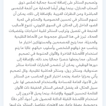
وتصميم الستائر على إضافة لمسة جمالية تعكس ذوق
أصحاب المنازل، بينما يوفر أيضًا الحماية من أشعة الشمس
المباشرة ومن النظرات الغريبة. بالإضافة إلى ذلك، يمكن أن
تسهم الستائر في تحسين الخصوصية والتحكم في كمية
الضوء الداخل إلى المكان. في السوق الكويتي، تتنوع الأساليب
المتبعة في تفصيل وتركيب الستائر لتلبية احتياجات وتفضيلات
العملاء. تبرز في هذا السياق مجموعة من الأنماط التقليدية
والحديثة، مما يتيح للمصممين والمستهلكين اختيار ما
يتناسب مع ذوقهم الشخصي وأسلوب حياتهم. غالبًا ما يتم
استخدام الأقمشة الفاخرة والألوان المتنوعة في تصميم
الستائر، مما يجعلها عنصرًا جماليًا بحد ذاته، بالإضافة إلى
دورها الوظيفي. يمكن أن تتضمن الخيارات المتاحة ستائر
صندوقية، وستائر رول، وستائر قماشية تقليدية، وكل تصميم
يأتي بمزايا خاصة. يعتمد اختيار النوع المناسب من الستائر
على الأجواء العامة للمساحة والاستخدام المخصص لها. على
سبيل المثال، قد يفضل البعض الستائر الخفيفة ذات الألوان
الفاتحة لتحسين التهوية والإضاءة، بينما يميل الآخرون إلى
استخدام الأقمشة الثقيلة الداكنة للحصول على أجواء أكثر دفئًا
وحميمية. بصفة عامة، يعد الاهتمام بتفاصيل الستائر وتركيبها