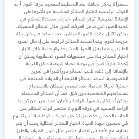
عنصراً لا يمكن تجاهله عند التخطيط لتصميم غرفة النوم. أحد
الفوائد الرئيسية لاختيار الستائر المناسبة هو تأثيرها على
الإضاءة الطبيعية. توفر الستائر خيارات متعددة للتحكم في
كمية الضوء التي تدخل الغرفة، فمن خلال الستائر السميكة،
يمكن تقليل مقدار الضوء المباشر، مما يساعد في خلق بيئة
مريحة للنوم. بينما تساعد الستائر الرقيقة على إدخال الضوء
الطبيعي، مما يعزز الأجواء المشرقة والإيجابية خلال النهار.
اختيار الستائر بناءً على مستويات الضوء المطلوبة يمكن أن
يُحدث فارقاً كبيراً في نوعية الحياة اليومية داخل الغرفة.
بالإضافة إلى ذلك، تلعب الستائر دوراً كبيراً في تعزيز
الخصوصية. تساعد الستائر الكثيفة أو الموادة المعتمة في
حماية الحياة الخاصة، مما يسمح للسكان بالاستمتاع
بمساحتهم الشخصية دون قلق. كما أن الستائر المنسدلة
يمكن أن تخلق شعوراً بالراحة والأمان، مما يعزز من تجربة
الراحة النفسية في غرفة النوم. لا تقتصر فوائد الستائر على
الجانب الجمالي فقط، بل تشمل الجوانب الوظيفية التي تسهم
في تحسين جودة الحياة. اختيار الستائر المثالية يجب أن يتم
بعناية، مع الأخذ في الاعتبار عناصر مثل اللون، المواد، والطرز
للتأكد من أن كل عنصر يكمل الآخر، مما يؤدي في النهاية إلى