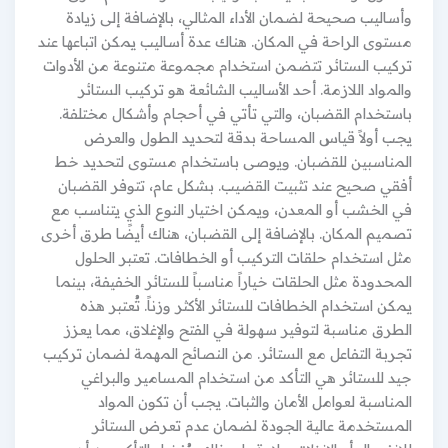
وأساليب صحيحة لضمان الأداء المثالي، بالإضافة إلى زيادة
مستوى الراحة في المكان. هناك عدة أساليب يمكن اتباعها عند
تركيب الستائر تتضمن استخدام مجموعة متنوعة من الأدوات
والمواد اللازمة. أحد الأساليب الشائعة هو تركيب الستائر
باستخدام القضبان، والتي تأتي في أحجام وأشكال مختلفة.
يجب أولاً قياس المساحة بدقة لتحديد الطول والعرض
المناسبين للقضبان. ويوصى باستخدام مستوى لتحديد خط
أفقي صحيح عند تثبيت القضيب. بشكل عام، تتوفر القضبان
في الخشب أو المعدن، ويمكن اختيار النوع الذي يتناسب مع
تصميم المكان. بالإضافة إلى القضبان، هناك أيضًا طرق أخرى
مثل استخدام حلقات التركيب أو الخطافات. تعتبر الحلول
المحدودة مثل الحلقات خياراً مناسباً للستائر الخفيفة، بينما
يمكن استخدام الخطافات للستائر الأكثر وزناً. تُعتبر هذه
الطرق مناسبة لتوفير سهولة في الفتح والإغلاق، مما يعزز
تجربة التفاعل مع الستائر. من النصائح المهمة لضمان تركيب
جيد للستائر هي التأكد من استخدام المسامير والبراغي
المناسبة لعوامل الأمان والثبات. يجب أن تكون المواد
المستخدمة عالية الجودة لضمان عدم تعرض الستائر