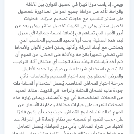
ويفي، إذ يلعب دورًا كبيرًا في تحقيق التوازن بين الأناقة
والراحة. تأكد من مراعاة جميع العوامل المذكورة للحصول
على ستائر تتناسب مع حاجات تصميم منزلك. خطوات
تفصيل ستائر ويفي في الكويت تفصيل ستائر ويفي يعد من
أبرز الأمور التي تساهم في إضافة لمسة جمالية لأي منزل.
لبدء هذه العملية، يجب أولاً تحديد التصميم المناسب الذي
يتماشى مع أبعاد الغرفة وأثاثها. يمكن اختيار الألوان والأنماط
التي تضفي شعوراً بالراحة والأناقة على المكان. من المهم أن
يتم أخذ قياسات النوافذ بدقة لتجنب أي مشاكل أثناء التركيب،
لذا يُنصح باستخدام شريط قياس موثوق لتحديد الأطوال
والعرض المطلوبين. بعد اختيار التصميم والقياسات، تأتي
مرحلة اختيار القماش المناسب. يُفضل استخدام أقمشة ذات
جودة عالية لضمان المتانة والراحة. في الكويت، هناك العديد
من المحلات المتخصصة في بيع الأقمشة، ويمكن زيارة هذه
المحلات للتعرف على خيارات مختلفة ومقارنة الأسعار. من
المهم كذلك الانتباه لنوع القماش، حيث يجب أن يكون قادرًا
على حجب الضوء أو تنسيقه مع نظام الإضاءة في الغرفة. عند
الانتهاء من شراء القماش، يأتي دور الخياطة. يُفضل التعامل
مع خياط محترف يمتلك خبرة في تنفيذ ستائر ويفي، لضمان