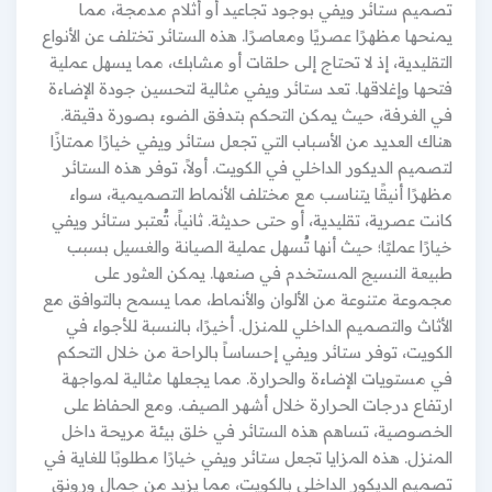
تصميم ستائر ويفي بوجود تجاعيد أو أثلام مدمجة، مما
يمنحها مظهرًا عصريًا ومعاصرًا. هذه الستائر تختلف عن الأنواع
التقليدية، إذ لا تحتاج إلى حلقات أو مشابك، مما يسهل عملية
فتحها وإغلاقها. تعد ستائر ويفي مثالية لتحسين جودة الإضاءة
في الغرفة، حيث يمكن التحكم بتدفق الضوء بصورة دقيقة.
هناك العديد من الأسباب التي تجعل ستائر ويفي خيارًا ممتازًا
لتصميم الديكور الداخلي في الكويت. أولاً، توفر هذه الستائر
مظهرًا أنيقًا يتناسب مع مختلف الأنماط التصميمية، سواء
كانت عصرية، تقليدية، أو حتى حديثة. ثانياً، تُعتبر ستائر ويفي
خيارًا عمليًا؛ حيث أنها تُسهل عملية الصيانة والغسيل بسبب
طبيعة النسيج المستخدم في صنعها. يمكن العثور على
مجموعة متنوعة من الألوان والأنماط، مما يسمح بالتوافق مع
الأثاث والتصميم الداخلي للمنزل. أخيرًا، بالنسبة للأجواء في
الكويت، توفر ستائر ويفي إحساساً بالراحة من خلال التحكم
في مستويات الإضاءة والحرارة. مما يجعلها مثالية لمواجهة
ارتفاع درجات الحرارة خلال أشهر الصيف. ومع الحفاظ على
الخصوصية، تساهم هذه الستائر في خلق بيئة مريحة داخل
المنزل. هذه المزايا تجعل ستائر ويفي خيارًا مطلوبًا للغاية في
تصميم الديكور الداخلي بالكويت، مما يزيد من جمال ورونق