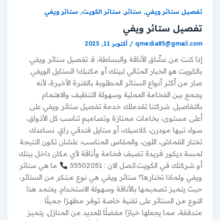
,
,
,
تفصيل ستائر ويفي
ستائر
ستائر الكويت
ستائر ويفي
تفصيل ستائر ويفي
qmedia85@gmail.com
/
أكتوبر 11, 2025
إذا كنت من عشّاق الأناقة والبساطة، فـ تفصيل ستائر ويفي
بالكويت هو الخيار المثالي لبيتك أو مكتبك! الستايل الويفي
صار من أكثر أنواع الستائر المطلوبة بالفترة الأخيرة، لأنه
يجمع بين الفخامة العملية وسهولة التنظيف والاهتمام
بالتفاصيل. شركتنا تقدملك خدمة تفصيل ستائر ويفي على
أعلى مستوى، بخامات ممتازة وتصاميم تناسب كل الأذواق،
سواء تبيها مودرن، كلاسيك، أو ستايل فندقي راقٍ. نساعدك
تختار القماش، اللون، والمقاس المناسب، علشان تكون النتيجة
لمسة ديكور فريدة تضيف فخامة وأناقة لأي مكان داخل بيتك
أو شركتك في الكويت.اتصل الان : 55502051
ما هي ستائر
ويفي ولماذا تختارها؟ ستائر ويفي هي نوع مبتكر من الستائر،
حيث يتميز تصميمها بالأناقة وسهولة الاستخدام. يعتمد هذا
النوع من الستائر على تقنية خاصة توفر مظهرًا جميلًا
متدفقة، مما يجعلها خيارًا مفضلًا للعديد من المنازل. يتميز