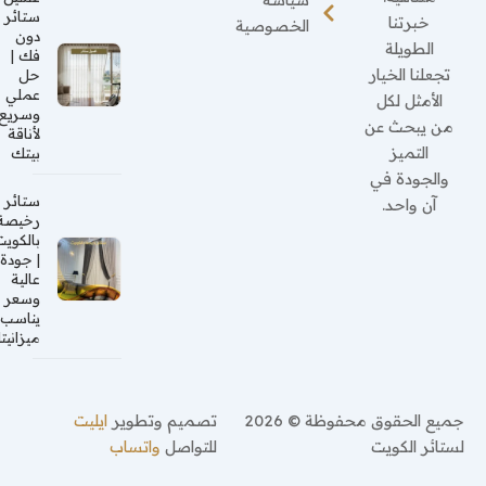
ستائر
خبرتنا
الخصوصية
دون
الطويلة
فك |
تجعلنا الخيار
حل
عملي
الأمثل لكل
وسريع
من يبحث عن
لأناقة
التميز
بيتك
والجودة في
ستائر
آن واحد.
رخيصة
بالكويت
| جودة
عالية
وسعر
يناسب
ميزانيتك
جميع الحقوق محفوظة © 2026
تصميم وتطوير
ايليت
لستائر الكويت
للتواصل
واتساب