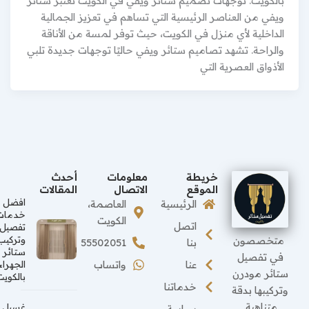
بالكويت. توجهات تصميم ستائر ويفي في الكويت تعتبر ستائر
ويفي من العناصر الرئيسية التي تساهم في تعزيز الجمالية
الداخلية لأي منزل في الكويت، حيث توفر لمسة من الأناقة
والراحة. تشهد تصاميم ستائر ويفي حاليًا توجهات جديدة تلبي
الأذواق العصرية التي
خريطة
معلومات
أحدث
الموقع
الاتصال
المقالات
افضل
الرئيسية
العاصمة،
خدمات
الكويت
اتصل
تفصيل
متخصصون
وتركيب
بنا
55502051
ستائر
في تفصيل
عنا
واتساب
الجهراء
ستائر مودرن
بالكويت
خدماتنا
وتركيبها بدقة
متناهية.
غسيل
سياسة