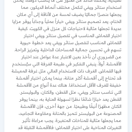
تقليدية، يمكنك التأكد من العثور على ما يناسب ذوقك. يمكن
استخدام ستائر ويفي لتكمل مختلف أنماط الديكور، مما
يجعلها عنصرًا جماليًا يضيف لمسة من الأناقة إلى أي مكان.
الختام، يعد تصميم ستائر ويفي خياراً عملياً وجذاباً يوفر مزايا
عديدة تجعلها مثالية لاحتياجات كل منزل في الكويت. كيفية
اختيار القماش المناسب في تفصيل ستائر ويفي اختيار
القماش المناسب لتفصيل ستائر ويفي يعد خطوة حيوية
تسهم في تحسين جمالية المساحات الداخلية وتعزيز الراحة.
من الضروري أن نأخذ بعين الاعتبار عدة عوامل عند اختيار
الأقمشة. أولاً، ينبغي التفكير في طبيعة الغرفة التي سيُستخدم
فيها القماش. الغرف ذات الاستخدام العالي مثل غرفة المعيشة
قد تحتاج إلى أقمشة أكثر متانة، بينما يمكن اختيار أقمشة
خفيفة للغرف الأقل استخدامًا. هناك عدة أنواع من الأقمشة
التي تناسب ستائر ويفي، مثل القطن، والكتان، والبوليستر.
القطن يعد خيارًا شائعًا نظرًا لسهولة العناية به، بينما يوفر
الكتان مظهرًا أنيقًا وطبيعيًا. من جهة أخرى، فإن الأقمشة
المصنوعة من البوليستر تتميز بالمتانة ومقاومة التجاعيد،
مما يجعلها مثالية للمناخات المتغيرة. يجب مراعاة تأثير
التغيرات المناخية على اختيار القماش؛ فالأقمشة الثقيلة قد