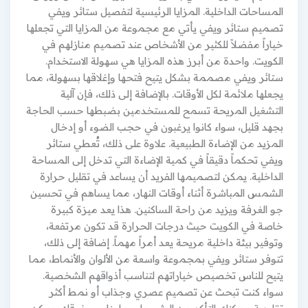
المساحات الداخلية. المزايا الرئيسية لتفصيل ستائر ويفي
تصميم ستائر ويفي يأتي مع مجموعة من المزايا التي تجعلها
خياراً مفضلاً للكثير من الأشخاص عند تصميم منازلهم في
الكويت. واحدة من أبرز هذه المزايا هي سهولة الاستخدام.
ستائر ويفي مصممة بشكل يتيح فتحها وإغلاقها بسهولة، مما
يجعلها ملائمة لكل الأوقات. بالإضافة إلى ذلك، فإن آلية
التشغيل المريحة تسمح للمستخدمين بضبطها حسب الحاجة
بجهد قليل، سواء كانوا يرغبون في حجب الضوء أو إدخال
المزيد من الإضاءة الطبيعية. علاوة على ذلك، تُعطي ستائر
ويفي تحكماً دقيقاً في كمية الإضاءة التي تدخل إلى المساحة
الداخلية. يمكن لتصميمها الفريد أن يساعد في تقليل حرارة
الشمس المباشرة أثناء أوقات النهار، مما يساهم في تحسين
جو الغرفة ويزيد من راحة الساكنين. هذا يعد ميزة كبيرة
خاصة في الكويت حيث درجات الحرارة قد تكون مرتفعة،
وتوفير بيئة داخلية مريحة يعد أمراً مهماً. إضافة إلى ذلك،
تتوفر ستائر ويفي بمجموعة واسعة من الألوان والأنماط، مما
يتيح للناس تخصيص خياراتهم لتناسب أذواقهم الشخصية.
سواء كنت تبحث عن تصميم عصري وجذاب أو نمط أكثر