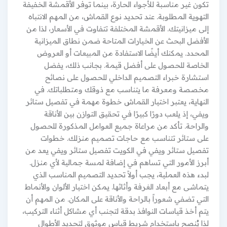
تكون غير مناسبة للأجواء الحارة، بينما توفر الأقمشة الخفيفة
التهوية المطلوبة. عند تحديد نوع القماش، من المهم الانتباه
إلى ميزانيتك. الأقمشة المختلفة تتفاوت في الأسعار، لذا من
الأفضل البحث عن الخيارات المتاحة ضمن نطاق الميزانية
المحدد. يمكنك أيضًا الاستفادة من المبيعات أو العروض
الخاصة للحصول على أفضل قيمة. بجانب ذلك، يفضل
استشارة خبراء التصميم الداخلي للحصول على نصائح
مخصصة ومعرفة ما يتناسب مع ذوقك ومتطلباتك. في
النهاية، يعتبر اختيار القماش خطوة مهمة في تفصيل ستائر
ويفي، إذ يلعب دورًا كبيرًا في تحقيق التوازن بين الأناقة
والراحة. تأكد من مراعاة جميع العوامل المذكورة للحصول
على ستائر تتناسب مع حاجات تصميم منزلك. خطوات
تفصيل ستائر ويفي في الكويت تفصيل ستائر ويفي يعد من
أبرز الأمور التي تساهم في إضافة لمسة جمالية لأي منزل.
لبدء هذه العملية، يجب أولاً تحديد التصميم المناسب الذي
يتماشى مع أبعاد الغرفة وأثاثها. يمكن اختيار الألوان والأنماط
التي تضفي شعوراً بالراحة والأناقة على المكان. من المهم أن
يتم أخذ قياسات النوافذ بدقة لتجنب أي مشاكل أثناء التركيب،
لذا يُنصح باستخدام شريط قياس موثوق لتحديد الأطوال