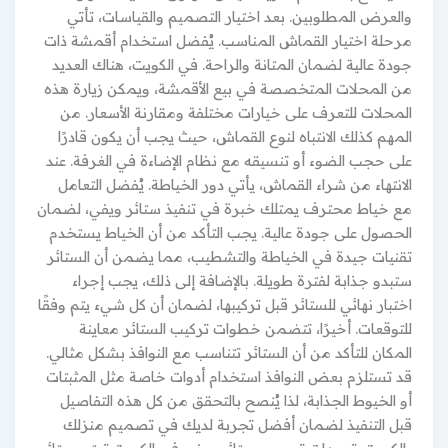
والعرض المطلوبين. بعد اختيار التصميم والقياسات، تأتي
مرحلة اختيار القماش المناسب. يُفضل استخدام أقمشة ذات
جودة عالية لضمان المتانة والراحة. في الكويت، هناك العديد
من المحلات المتخصصة في بيع الأقمشة، ويمكن زيارة هذه
المحلات للتعرف على خيارات مختلفة ومقارنة الأسعار. من
المهم كذلك الانتباه لنوع القماش، حيث يجب أن يكون قادرًا
على حجب الضوء أو تنسيقه مع نظام الإضاءة في الغرفة. عند
الانتهاء من شراء القماش، يأتي دور الخياطة. يُفضل التعامل
مع خياط محترف يمتلك خبرة في تنفيذ ستائر ويفي، لضمان
الحصول على جودة عالية. يجب التأكد من أن الخياط يستخدم
تقنيات جيدة في الخياطة والتشطيب، مما يضمن أن الستائر
ستبدو جذابة لفترة طويلة. بالإضافة إلى ذلك، يجب إجراء
اختبار نهائي للستائر قبل تركيبها، لضمان أن كل شيء يتم وفقًا
للتوقعات. أخيرًا، تتضمن خطوات تركيب الستائر معاينة
المكان للتأكد من أن الستائر تتناسب مع النوافذ بشكل مثالي.
قد تستلزم بعض النوافذ استخدام أدوات خاصة مثل المثبتات
أو الخيوط الجذابة، لذا يُنصح بالتحقق من كل هذه التفاصيل
قبل التنفيذ لضمان أفضل تجربة لديك في تصميم منزلك