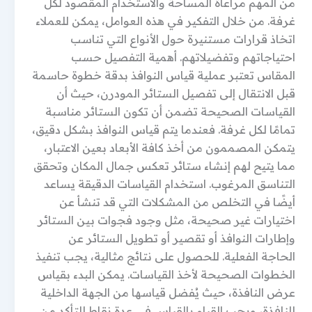
من المهم مراعاة المساحة والاستخدام المقصود لكل
غرفة. من خلال التفكير في هذه العوامل، يمكن للعملاء
اتخاذ قرارات مستنيرة حول الأنواع التي تناسب
احتياجاتهم وتفضيلاتهم. أهمية التفصيل حسب
المقاس تعتبر عملية قياس النوافذ بدقة خطوة حاسمة
قبل الانتقال إلى تفصيل الستائر المودرن، حيث أن
القياسات الصحيحة تضمن أن تكون الستائر مناسبة
تمامًا لكل غرفة. فعندما يتم قياس النوافذ بشكل دقيق،
يتمكن المصممون من أخذ كافة الأبعاد بعين الاعتبار،
مما يتيح لهم إنشاء ستائر تعكس جمال المكان وتحقق
التناسق المرغوب. استخدام القياسات الدقيقة يساعد
أيضًا في التخلص من المشكلات التي قد تنشأ عن
اختيارات غير صحيحة، مثل وجود فجوات بين الستائر
وإطارات النوافذ أو تقصير أو تطويل الستائر عن
الحاجة الفعلية. للحصول على نتائج مثالية، يجب تنفيذ
الخطوات الصحيحة لأخذ القياسات. يمكن البدء بقياس
عرض النافذة، حيث يُفضل قياسها من الجهة الداخلية
للنافذة، ويجب القيام بالقياس في عدة نقاط للتأكد من