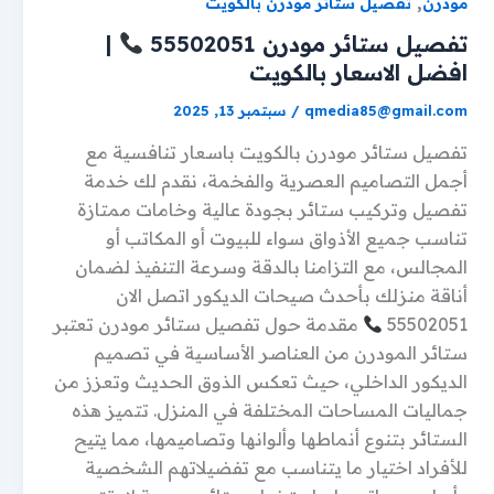
,
مودرن
تفصيل ستائر مودرن بالكويت
تفصيل ستائر مودرن 55502051
|
افضل الاسعار بالكويت
qmedia85@gmail.com
/
سبتمبر 13, 2025
تفصيل ستائر مودرن بالكويت باسعار تنافسية مع
أجمل التصاميم العصرية والفخمة، نقدم لك خدمة
تفصيل وتركيب ستائر بجودة عالية وخامات ممتازة
تناسب جميع الأذواق سواء للبيوت أو المكاتب أو
المجالس، مع التزامنا بالدقة وسرعة التنفيذ لضمان
أناقة منزلك بأحدث صيحات الديكور اتصل الان
55502051
مقدمة حول تفصيل ستائر مودرن تعتبر
ستائر المودرن من العناصر الأساسية في تصميم
الديكور الداخلي، حيث تعكس الذوق الحديث وتعزز من
جماليات المساحات المختلفة في المنزل. تتميز هذه
الستائر بتنوع أنماطها وألوانها وتصاميمها، مما يتيح
للأفراد اختيار ما يتناسب مع تفضيلاتهم الشخصية