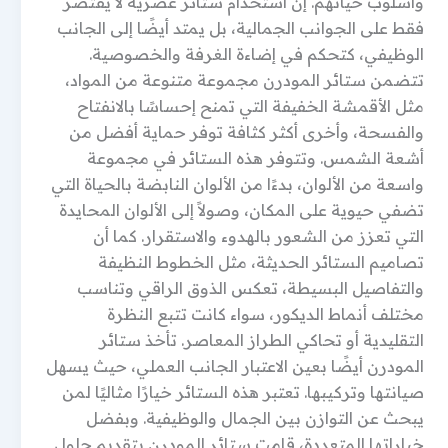
وأسلوب حياتهم. إن استخدام ستائر عصرية لا يقتصر
فقط على الجوانب الجمالية، بل يمتد أيضًا إلى الجانب
الوظيفي، كتحكم في إضاءة الغرفة والخصوصية.
تتضمن ستائر المودرن مجموعة متنوعة من المواد،
مثل الأقمشة الخفيفة التي تمنح إحساسًا بالانفتاح
والفسحة، وأخرى أكثر كثافة توفر حماية أفضل من
أشعة الشمس. وتتوفر هذه الستائر في مجموعة
واسعة من الألوان، بدءًا من الألوان النابضة بالحياة التي
تضفي حيوية على المكان، وصولاً إلى الألوان المحايدة
التي تعزز من الشعور بالهدوء والاستقرار. كما أن
تصاميم الستائر الحديثة، مثل الخطوط النظيفة
والتفاصيل البسيطة، تعكس الذوق الراقي وتناسب
مختلف أنماط الديكور، سواء كانت تتبع النظرة
التقليدية أو تحاكي الطراز المعاصر. تأخذ ستائر
المودرن أيضًا بعين الاعتبار الجانب العملي، حيث يسهل
صيانتها وتركيبها. تعتبر هذه الستائر خيارًا مثاليًا لمن
يبحث عن التوازن بين الجمال والوظيفية. وبفضل
خياراتها المتعددة، قامت ستائر المودرن بتقديم حلول