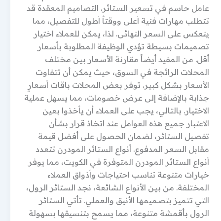
عامل حاسم في تسعير الستائر. التصاميم المعقدة قد
تتطلب مهارات فنية أعلى ووقتاً أطول للتفصيل، مما
ينعكس على السعر النهائى. لذا، يمكن للعملاء اختيار
تصميمات بسيطة تؤدي الوظيفة المطلوبة بأسعار
أقل. من المفيد أيضاً مقارنة الأسعار بين مختلف
المحلات الرائجة في السوق، حيث يمكن أن تتفاوت
الأسعار بشكل كبير. توفر بعض المحلات باقات أسعارٍ
جذابة بالإضافة إلى عرض خصومات، مما يسهل عملية
الاختيار. بالتالي، يجب على العملاء أن يأخذوا بعين
الاعتبار جميع هذه العوامل عند اتخاذ قرار بشأن
تفصيل الستائر، لضمان الحصول على أفضل قيمة
مقابل السعر المدفوع. أنواع الستائر المودرن تتعدد
أنواع الستائر المودرن المتوفرة في الكويت، مما يوفر
خيارات متنوعة تناسب احتياجات وأذواق العملاء
المختلفة. من بين الأنواع الشائعة، نجد الستائر الرول،
التي تتميز بتصميمها الأنيق والعملي. تأتي الستائر
الرول بأقمشة متنوعة، مما يسمح بتنسيقها بسهولة