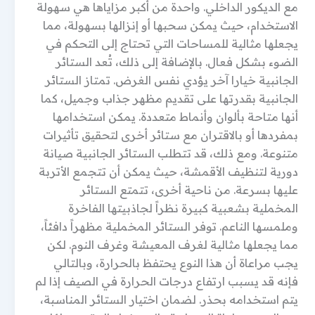
مع الديكور الداخلي. واحدة من أكبر مزاياها هي سهولة
الاستخدام، حيث يمكن سحبها أو إنزالها بسهولة، مما
يجعلها مثالية للمساحات التي تحتاج إلى التحكم في
الضوء بشكل فعال. بالإضافة إلى ذلك، تُعد الستائر
الجانبية خيارا آخر يؤدي نفس الغرض. تمتاز الستائر
الجانبية بقدرتها على تقديم مظهر جذاب وجميل، كما
أنها متاحة بألوان وأنماط متعددة. يمكن استخدامها
بمفردها أو بالاقتران مع ستائر أخرى لتحقيق تأثيرات
متنوعة. ومع ذلك، قد تتطلب الستائر الجانبية صيانة
دورية لتنظيف الأقمشة، حيث يمكن أن تتجمع الأتربة
عليها بسرعة. من ناحية أخرى، تتمتع الستائر
المخملية بشعبية كبيرة نظراً لجاذبيتها الفاخرة
وملمسها الناعم. توفر الستائر المخملية مظهراً دافئاً،
مما يجعلها مثالية لغرف المعيشة وغرف النوم. لكن
يجب مراعاة أن هذا النوع يحتفظ بالحرارة، وبالتالي
فإنه قد يسبب ارتفاع درجات الحرارة في الصيف إذا لم
يتم استخدامه بحذر. لضمان اختيار الستائر المناسبة،