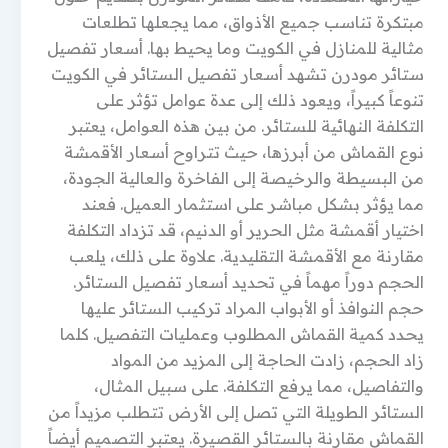
مبتكرة تناسب جميع الأذواق، مما يجعلها تطلعات
مثالية للمنازل في الكويت وما يحيط بها. أسعار تفصيل
ستائر مودرن تشهد أسعار تفصيل الستائر في الكويت
تنوعاً كبيراً، ويعود ذلك إلى عدة عوامل تؤثر على
التكلفة النهائية للستائر. من بين هذه العوامل، يعتبر
نوع القماش من أبرزها، حيث تتراوح أسعار الأقمشة
من البسيطة والرخيصة إلى الفاخرة والعالية الجودة،
مما يؤثر بشكل مباشر على استثمار العميل. فعند
اختيار أقمشة مثل الحرير أو الدنيم، قد تزداد التكلفة
مقارنة مع الأقمشة التقليدية. علاوة على ذلك، يلعب
الحجم دوراً مهماً في تحديد أسعار تفصيل الستائر.
حجم النوافذ أو الأبواب المراد تركيب الستائر عليها
يحدد كمية القماش المطلوب وعمليات التفصيل. كلما
زاد الحجم، زادت الحاجة إلى المزيد من المواد
والتفاصيل، مما يرفع التكلفة. على سبيل المثال،
الستائر الطويلة التي تصل إلى الأرض تتطلب مزيداً من
القماش مقارنة بالستائر القصيرة. يعتبر التصميم أيضاً