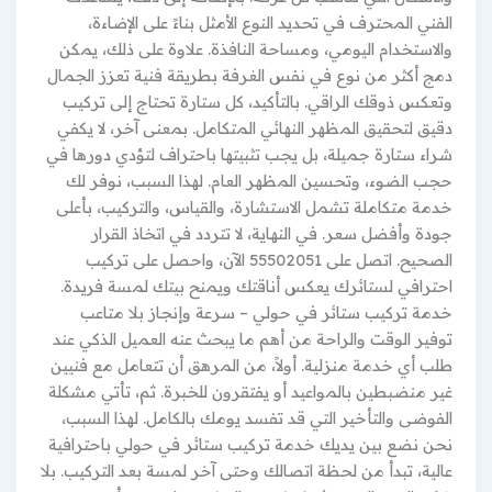
الفني المحترف في تحديد النوع الأمثل بناءً على الإضاءة،
والاستخدام اليومي، ومساحة النافذة. علاوة على ذلك، يمكن
دمج أكثر من نوع في نفس الغرفة بطريقة فنية تعزز الجمال
وتعكس ذوقك الراقي. بالتأكيد، كل ستارة تحتاج إلى تركيب
دقيق لتحقيق المظهر النهائي المتكامل. بمعنى آخر، لا يكفي
شراء ستارة جميلة، بل يجب تثبيتها باحتراف لتؤدي دورها في
حجب الضوء، وتحسين المظهر العام. لهذا السبب، نوفر لك
خدمة متكاملة تشمل الاستشارة، والقياس، والتركيب، بأعلى
جودة وأفضل سعر. في النهاية، لا تتردد في اتخاذ القرار
الصحيح. اتصل على 55502051 الآن، واحصل على تركيب
احترافي لستائرك يعكس أناقتك ويمنح بيتك لمسة فريدة.
خدمة تركيب ستائر في حولي – سرعة وإنجاز بلا متاعب
توفير الوقت والراحة من أهم ما يبحث عنه العميل الذكي عند
طلب أي خدمة منزلية. أولاً، من المرهق أن تتعامل مع فنيين
غير منضبطين بالمواعيد أو يفتقرون للخبرة. ثم، تأتي مشكلة
الفوضى والتأخير التي قد تفسد يومك بالكامل. لهذا السبب،
نحن نضع بين يديك خدمة تركيب ستائر في حولي باحترافية
عالية، تبدأ من لحظة اتصالك وحتى آخر لمسة بعد التركيب. بلا