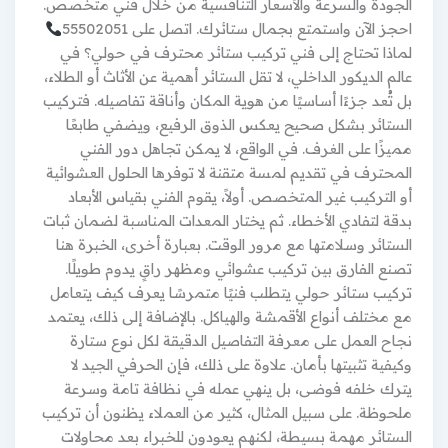
الجودة والسرعة والأسعار التنافسية من خلال فني متخصص.
احجز الآن واستمتع بجمال ستائرك. اتصل على 55502051
لماذا تحتاج إلى فني تركيب ستائر محترف في حولي؟ في
عالم الديكور الداخلي، لا تقل الستائر أهمية عن الأثاث أو الطلاء،
بل تُعد جزءًا أساسيًا من هوية المكان وأناقة تفاصيله. فتركيب
الستائر بشكل صحيح يعكس الذوق الرفيع، ويضفي طابعًا
مميزًا على الغرف. في الواقع، لا يمكن تجاهل دور الفني
المحترف في تقديم لمسة متقنة لا توفرها الحلول العشوائية
أو التركيب غير المتخصص. أولاً، يقوم الفني بقياس الأبعاد
بدقة لتفادي الأخطاء. ثم يختار المعدات المناسبة لضمان ثبات
الستائر وسلامتها مع مرور الوقت. بعبارة أخرى، الخبرة هنا
تصنع الفارق بين تركيب عشوائي ومظهر راقٍ يدوم طويلًا.
تركيب ستائر حولي يتطلب فنيًا متمرسًا يعرف كيف يتعامل
مع مختلف أنواع الأقمشة والهياكل. بالإضافة إلى ذلك، يعتمد
نجاح العمل على معرفة التفاصيل الدقيقة لكل نوع ستارة
وكيفية تثبيتها بأمان. علاوة على ذلك، فإن الحرفي الجيد لا
يترك خلفه فوضى، بل ينهي عمله في نظافة تامة وسرعة
ملحوظة. على سبيل المثال، كثير من العملاء يظنون أن تركيب
الستائر مهمة بسيطة، لكنهم يعودون للخبراء بعد محاولات