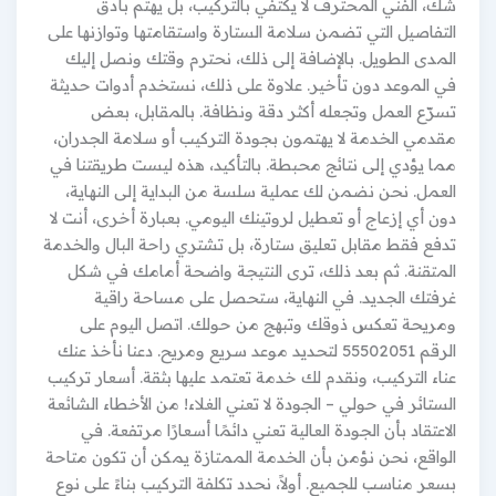
شك، الفني المحترف لا يكتفي بالتركيب، بل يهتم بأدق
التفاصيل التي تضمن سلامة الستارة واستقامتها وتوازنها على
المدى الطويل. بالإضافة إلى ذلك، نحترم وقتك ونصل إليك
في الموعد دون تأخير. علاوة على ذلك، نستخدم أدوات حديثة
تسرّع العمل وتجعله أكثر دقة ونظافة. بالمقابل، بعض
مقدمي الخدمة لا يهتمون بجودة التركيب أو سلامة الجدران،
مما يؤدي إلى نتائج محبطة. بالتأكيد، هذه ليست طريقتنا في
العمل. نحن نضمن لك عملية سلسة من البداية إلى النهاية،
دون أي إزعاج أو تعطيل لروتينك اليومي. بعبارة أخرى، أنت لا
تدفع فقط مقابل تعليق ستارة، بل تشتري راحة البال والخدمة
المتقنة. ثم بعد ذلك، ترى النتيجة واضحة أمامك في شكل
غرفتك الجديد. في النهاية، ستحصل على مساحة راقية
ومريحة تعكس ذوقك وتبهج من حولك. اتصل اليوم على
الرقم 55502051 لتحديد موعد سريع ومريح. دعنا نأخذ عنك
عناء التركيب، ونقدم لك خدمة تعتمد عليها بثقة. أسعار تركيب
الستائر في حولي – الجودة لا تعني الغلاء! من الأخطاء الشائعة
الاعتقاد بأن الجودة العالية تعني دائمًا أسعارًا مرتفعة. في
الواقع، نحن نؤمن بأن الخدمة الممتازة يمكن أن تكون متاحة
بسعر مناسب للجميع. أولاً، نحدد تكلفة التركيب بناءً على نوع