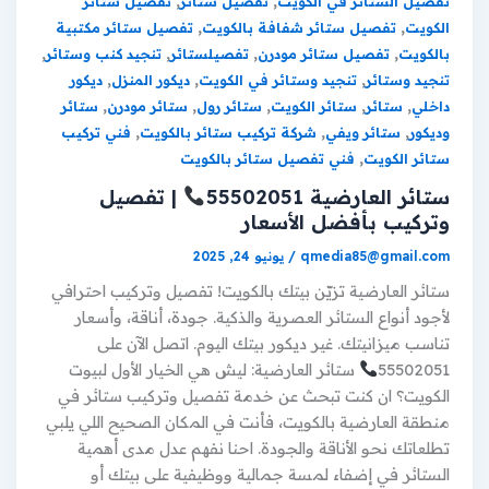
,
,
تفصيل الستائر في الكويت
تفصيل ستائر
تفصيل ستائر
,
,
الكويت
تفصيل ستائر شفافة بالكويت
تفصيل ستائر مكتبية
,
,
,
,
بالكويت
تفصيل ستائر مودرن
تفصيلستائر
تنجيد كنب وستائر
,
,
,
تنجيد وستائر
تنجيد وستائر في الكويت
ديكور المنزل
ديكور
,
,
,
,
,
داخلي
ستائر
ستائر الكويت
ستائر رول
ستائر مودرن
ستائر
,
,
,
وديكور
ستائر ويفي
شركة تركيب ستائر بالكويت
فني تركيب
,
ستائر الكويت
فني تفصيل ستائر بالكويت
ستائر العارضية 55502051
| تفصيل
وتركيب بأفضل الأسعار
qmedia85@gmail.com
/
يونيو 24, 2025
ستائر العارضية تزيّن بيتك بالكويت! تفصيل وتركيب احترافي
لأجود أنواع الستائر العصرية والذكية. جودة، أناقة، وأسعار
تناسب ميزانيتك. غير ديكور بيتك اليوم. اتصل الآن على
55502051
ستائر العارضية: ليش هي الخيار الأول لبيوت
الكويت؟ ان كنت تبحث عن خدمة تفصيل وتركيب ستائر في
منطقة العارضية بالكويت، فأنت في المكان الصحيح اللي يلبي
تطلعاتك نحو الأناقة والجودة. احنا نفهم عدل مدى أهمية
الستائر في إضفاء لمسة جمالية ووظيفية على بيتك أو