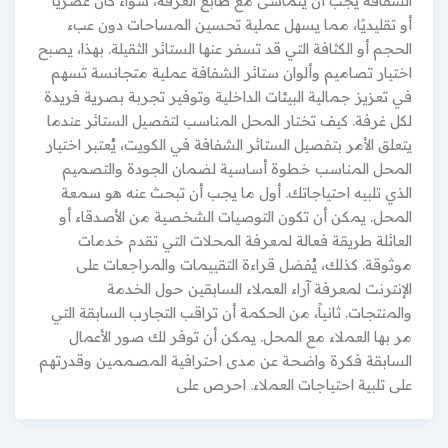
الشفافة يجب أن يتماشى مع طابع الغرفة، سواءً كان عصريًا
أو تقليديًا، مما يسهل عملية تحسين المساحات دون عبء
الحجم أو الكثافة التي قد تسفر عنها الستائر الثقيلة. بهذا، يصبح
اختيار تصاميم وألوان ستائر الشفافة عملية متجانسة تسهم
في تعزيز جمالية البيئات الداخلية وتوفير تجربة بصرية فريدة
لكل غرفة. كيف تختار المحل المناسب لتفصيل الستائر عندما
يتعلق الأمر بتفصيل الستائر الشفافة في الكويت، يُعتبر اختيار
المحل المناسب خطوة أساسية لضمان الجودة والتصميم
الذي تلبيه احتياجاتك. أول ما يجب أن تبحث عنه هو سمعة
المحل. يمكن أن تكون التوصيات الشخصية من الأصدقاء أو
العائلة طريقة فعالة لمعرفة المحلات التي تقدم خدمات
موثوقة. كذلك، يُفضل قراءة التقييمات والمراجعات على
الإنترنت لمعرفة آراء العملاء السابقين حول الخدمة
والمنتجات. ثانياً، من الحكمة أن تراقب التجارب السابقة التي
مر بها العملاء مع المحل. يمكن أن توفر لك صور الأعمال
السابقة فكرة واضحة عن مدى احترافية المصممين وقدرتهم
على تلبية احتياجات العملاء. احرص على