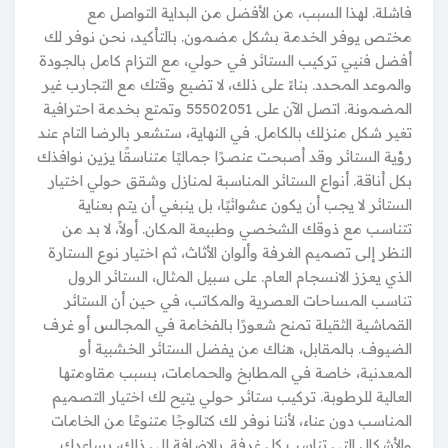
فاشلة. لهذا السبب، من الأفضل من البداية التواصل مع
مختص يوفر الخدمة بشكل مضمون. بالتأكيد، نحن نوفر لك
أفضل فنيي تركيب الستائر في حولي، مع التزام كامل بالجودة
والموعد المحدد. بناءً على ذلك، لا تضيع وقتك مع التجارب غير
المضمونة. اتصل الآن على 55502051 وتمتع بخدمة احترافية
تغير شكل منزلك بالكامل. في النهاية، ستشعر بالرضا التام عند
رؤية الستائر وقد أصبحت عنصرًا جماليًا متناسقًا يزين نوافذك
بكل أناقة. أنواع الستائر المناسبة لمنازل وشقق حولي اختيار
الستائر لا يجب أن يكون عشوائيًا، بل ينبغي أن يتم بعناية
تتناسب مع ذوقك الشخصي وطبيعة المكان. أولاً، لا بد من
النظر إلى تصميم الغرفة وألوان الأثاث، ثم اختيار نوع الستارة
الذي يعزز الانسجام العام. على سبيل المثال، الستائر الرول
تناسب المساحات العصرية والمكاتب، في حين أن الستائر
القماشية الثقيلة تمنح شعورًا بالفخامة في المجالس أو غرف
الضيوف. بالمقابل، هناك من يفضل الستائر الخشبية أو
المعدنية، خاصة في المطابخ والحمامات، بسبب مقاومتها
العالية للرطوبة. تركيب ستائر حولي يتيح لك اختيار التصميم
المناسب دون عناء، لأننا نوفر لك كتالوجًا متنوعًا من الخامات
والأشكال التي تناسب كل غرفة. بالإضافة إلى ذلك، يساعدك