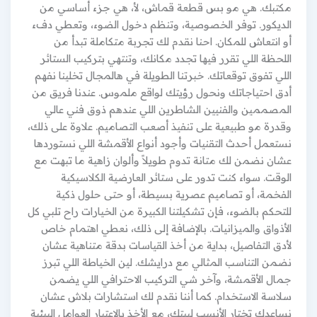
مكتبك. هي مو بس قطعة قماش، لأ، هي جزء أساسي من
الديكور. توفر الخصوصية، وتنظم دخول الضوء، وتعطي دفء
أو انتعاش للمكان. احنا نقدم لك تجربة متكاملة تبدأ من
اللحظة اللي تقرر فيها تجدد مكانك، وتنتهي بتركيب الستائر
اللي تفوق توقعاتك. خبرتنا الطويلة في هالمجال تخلينا نفهم
أدق احتياجاتك ونحول رؤيتك لواقع ملموس. عندنا فريق من
المصممين والفنيين الشاطرين اللي عندهم ذوق فني عالي
وقدرة مو طبيعية على تنفيذ أصعب التصاميم. علاوة على ذلك،
نستعمل أحدث التقنيات وأجود أنواع الأقمشة اللي نستوردها
عشان نضمن لك متانة تدوم طويلاً وألوان زاهية ما تبهت مع
الوقت. سواء كنت تدور على ستائر العارضية الكلاسيكية
الفخمة، أو تصاميم عصرية بسيطة، أو حتى حلول ذكية
للتحكم بالضوء، فإن تشكيلتنا الكبيرة من الخيارات راح تلبي كل
الأذواق والميزانيات. بالإضافة إلى ذلك، نعطي اهتمام خاص
لأدق التفاصيل، بداية من أخذ القياسات بدقة متناهية عشان
نضمن التناسب المثالي مع درايشك. لين الخياطة اللي تبرز
جمال الأقمشة، وآخر شي التركيب الاحترافي اللي يضمن
سلاسة الاستخدام. كما أننا نقدم لك استشارات بلاش عشان
نساعدك تختار الأنسب لبيتك، مع الأخذ بالاعتبار العوامل البيئية