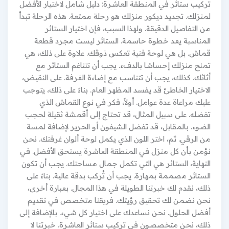
تركيب ستائر في المنطقة العاشرة: دليل شامل لاختيار الأفضل
لمنزلك. تجديد ديكور منزلك هو رحلة ممتعة. هذه الرحلة تبدأ
من التفاصيل الدقيقة. ولهذا السبب، فإن اختيار الستائر
المناسبة يعد خطوة حاسمة. الستائر ليست مجرد قطعة
قماش. بل هي لوحة فنية تعكس ذوقك. علاوة على ذلك، هي
تمنح منزلك إحساسًا بالدفء. يجب أن تتناغم الستائر مع
أثاثك. كذلك، يجب أن تتناسب مع إضاءة الغرفة. على النقيض،
الاختيار الخاطئ قد يفسد المظهر العام. بناءً على ذلك، يتوجب
عليك مراعاة عدة عوامل. أولاً، فكر في نوع القماش الذي
تفضله. على سبيل المثال، قد تحتاج إلى أقمشة ثقيلة لحجب
الضوء. بالمقابل، قد تفضل الشيفون أو الحرير لإضافة لمسة
من الرقي. ثم، اختر اللون الذي يكمل لوحة ألوان غرفتك. نحن
نؤمن بأن كل منزل في المنطقة العاشرة يستحق الأفضل. في
النهاية، الستائر هي التي تكمل جمال مساحتك. يجب أن تكون
الستائر مصممة بمهارة. يجب أن تُركب بدقة عالية. بناءً على
ذلك، نقدم لك خبرتنا الطويلة في هذا المجال. بعبارة أخرى،
نحن نضمن لك تحقيق رؤيتك. فريقنا متخصص في تقديم
أفضل الحلول. نحن نساعدك على اختيار كل شيء. بالإضافة إلى
ذلك، نحن متخصصون في تركيب ستائر العاشرة. خبرتنا لا