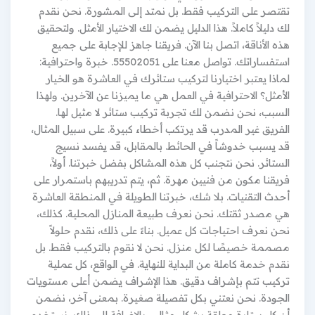
تقتصر على التركيب فقط. بل نمتد إلى المشورة. نحن نقدم
لك دليلاً كاملاً. هذا الدليل يضمن لك الاختيار الأمثل. ولتحقيق
هذه الأناقة، اتصل بنا الآن. فريقنا جاهز للإجابة على جميع
استفساراتك. تواصل معنا على 55502051. خبرة واحترافية:
لماذا يعتبر اختيارنا لتركيب ستائرك في العاشرة هو الخيار
الأمثل؟ الاحترافية في العمل هي ما يميزنا عن الآخرين. ولهذا
السبب، نحن نضمن لك تجربة تركيب ستائر لا مثيل لها.
الفريق غير المدرب قد يرتكب أخطاء كبيرة. على سبيل المثال،
قد يسبب خدوشاً في الحائط. بالمقابل، قد يفسد نسيج
الستائر. نحن نتجنب كل هذه المشاكل بفضل خبرتنا. أولاً،
فريقنا مكون من فنيين مهرة. ثم، يتم تدريبهم باستمرار على
أحدث التقنيات. بلا شك، خبرتنا الطويلة في المنطقة العاشرة
هي مصدر ثقتك. نحن نعرف طبيعة المنازل المحلية. كذلك،
نحن نعرف احتياجات كل عميل. بناءً على ذلك، نقدم حلولاً
مصممة خصيصًا لكل منزل. نحن لا نقوم بالتركيب فقط. بل
نقدم خدمة كاملة من البداية للنهاية. في الواقع، كل عملية
تركيب تتم بإشراف دقيق. هذا الإشراف يضمن أعلى مستويات
الجودة. نحن نعتني بكل تفصيلة صغيرة. بمعنى آخر، نضمن
أن كل ستارة معلقة بشكل مثالي. بالإضافة إلى ذلك، نستخدم