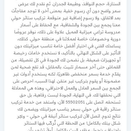
الستارة، حجم النوافذ، وطبيعة الجدران. ثم نقدم لك عرض
سعر واضح دون أي رسوم خفية. بمعنى آخر، لا توجد مفاجآت
بعد الاتفاق، ولا رسوم إضافية غير متوقعة. تركيب ستائر حولي
معنا يجمع بين الجودة والشفافية، مع الحفاظ على أسعار
مدروسة تراعي ميزانية العميل. علاوة على ذلك، نوفر عروضًا
دورية وخصومات خاصة لعملائنا في منطقة حولي. كذلك،
يساعدك الفني في اختيار أفضل خامة تناسب ميزانيتك دون
التأثير على الشكل النهائي. بالتأكيد، لا نستخدم خامات رخيصة
أو تجهيزات ضعيفة، بل نضمن لك الجودة في كل تفصيلة، من
القماش حتى آخر مسمار تثبيت. بالمقابل، قد تقع ضحية لمن
يقدّم خدمة بسعر منخفض ظاهريًا، لكنه يستخدم أدوات غير
مضمونة أو يقوم بتركيب غير متقن. لهذا السبب، احرص على
الجمع بين السعر العادل والعمل الاحترافي، وهذه هي المعادلة
التي نحققها لك. في النهاية، الجودة ليست رفاهية، بل حق
تستحقه. اتصل على 55502051 الآن، واستفد من خدمة تركيب
ستائر راقية في حولي بسعر يناسب ميزانيتك ويضمن لك
نتائج تدوم. اتصل الآن لتركيب ستائر أنيقة في حولي – وغيّر
شكل بيتك بالكامل! من اللحظة التي تُركّب فيها الستائر
باحتراف، يتحول مظهر البيت بالكامل. أولاً، تشعر بأن