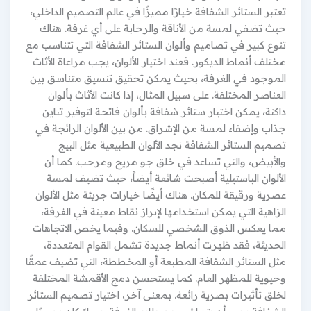
تعتبر الستائر الشفافة خيارًا مميزًا في عالم التصميم الداخلي،
حيث تضفي لمسة من الأناقة والرحابة على أي غرفة. هناك
تنوع كبير في تصاميم وألوان الستائر الشفافة التي تتناسب مع
مختلف أنماط الديكور. فعند اختيار الألوان، يجب مراعاة الأثاث
الموجود في الغرفة، بحيث يمكن تحقيق تنسيق متناسق بين
العناصر المختلفة. على سبيل المثال، إذا كانت الأثاث بألوان
داكنة، يمكن اختيار ستائر شفافة بألوان فاتحة لتوفير تباين
جذاب وإضفاء لمسة من الإشراق. من بين الألوان الرائجة في
تصميم الستائر الشفافة نجد الألوان الطبيعية مثل البيج
والأبيض، والتي تساعد في خلق جو مريح ومرحب. كما أن
الألوان الباستيلية أصبحت شائعة أيضاً، حيث تضيف لمسة
عصرية ورقيقة للمكان. هناك أيضًا خيارات جريئة مثل الألوان
الزاهية التي يمكن استخدامها لإبراز نقاط معينة في الغرفة،
مما يعكس الذوق الشخصي للسكان. وفيما يخص الاتجاهات
الحديثة، فقد ظهرت أنماط جديدة تشمل القوام المتعددة،
مثل الستائر الشفافة المطبعة أو المخططة، التي تضيف عمقًا
وحيوية للمظهر العام. كما يستحسن دمج الأقمشة المختلفة
لخلق تأثيرات بصرية رائعة. بمعنى آخر، اختيار تصميم الستائر