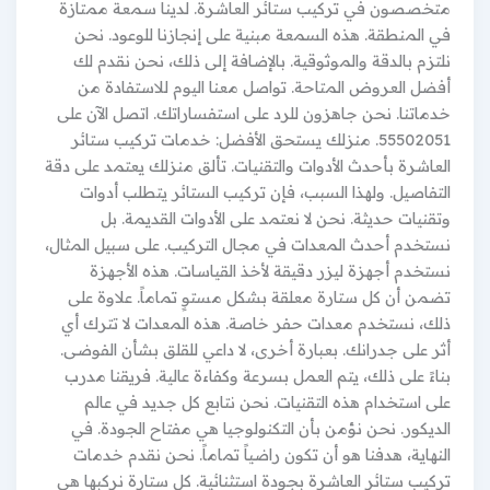
متخصصون في تركيب ستائر العاشرة. لدينا سمعة ممتازة
في المنطقة. هذه السمعة مبنية على إنجازنا للوعود. نحن
نلتزم بالدقة والموثوقية. بالإضافة إلى ذلك، نحن نقدم لك
أفضل العروض المتاحة. تواصل معنا اليوم للاستفادة من
خدماتنا. نحن جاهزون للرد على استفساراتك. اتصل الآن على
55502051. منزلك يستحق الأفضل: خدمات تركيب ستائر
العاشرة بأحدث الأدوات والتقنيات. تألق منزلك يعتمد على دقة
التفاصيل. ولهذا السبب، فإن تركيب الستائر يتطلب أدوات
وتقنيات حديثة. نحن لا نعتمد على الأدوات القديمة. بل
نستخدم أحدث المعدات في مجال التركيب. على سبيل المثال،
نستخدم أجهزة ليزر دقيقة لأخذ القياسات. هذه الأجهزة
تضمن أن كل ستارة معلقة بشكل مستوٍ تماماً. علاوة على
ذلك، نستخدم معدات حفر خاصة. هذه المعدات لا تترك أي
أثر على جدرانك. بعبارة أخرى، لا داعي للقلق بشأن الفوضى.
بناءً على ذلك، يتم العمل بسرعة وكفاءة عالية. فريقنا مدرب
على استخدام هذه التقنيات. نحن نتابع كل جديد في عالم
الديكور. نحن نؤمن بأن التكنولوجيا هي مفتاح الجودة. في
النهاية، هدفنا هو أن تكون راضياً تماماً. نحن نقدم خدمات
تركيب ستائر العاشرة بجودة استثنائية. كل ستارة نركبها هي