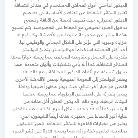
الديكور الداخلي. أنواع القماش المستخدم في ستائر الشفافة
تعتبر الستائر الشفافة من العناصر الأساسية في تصميم
الديكور المنزلي، حيث تضيف لمسة من الأناقة وتسمح
بدخول الضوء الطبيعي مع الحفاظ على الخصوصية. يتم تصنيع
هذه الستائر من مجموعة متنوعة من الأقمشة، وكل نوع له
مزاياه وعيوبه التي تؤثر على الشكل الجمالي والوظيفي لها.
أحد أكثر الأقمشة استخداماً هو البولستر. يتميز البولستر
بقدرته على التحمل ومقاومته للتجاعيد، مما يجعله خيارًا عمليًا
للستائر الشفافة. كما أنه يأتي بتشكيلات وألوان متعددة، مما
يسهل تنسيقه مع أنماط الديكور المختلفة. ومع ذلك، قد
يفتقر البولستر إلى النعومة الطبيعية لبعض الأقمشة الأخرى.
القطن هو خيار آخر شائع، حيث يوفر مظهراً طبيعياً ودافئاً.
يتميز بقدرته على امتصاص الرطوبة، مما يجعله مناسبا
للبيئات الرطبة. ومع ذلك، قد يكون القطن أقل متانة من
البولستر، كما أنه قد يتجعد بشكل أسرع. لذلك، يتطلب القطن
عناية أكبر للحفاظ على مظهره. هناك أيضاً الشيفون، الذي
يعتبر من الخيارات الفاخرة للستائر الشفافة. يتميز الشيفون
بملمسه الناعم وخفة وزنه، مما يمنحه قدرة على نشر الضوء