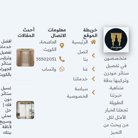
خريطة
معلومات
أحدث
الموقع
الاتصال
المقالات
افضل
الرئيسية
العاصمة،
خدمات
الكويت
اتصل
تفصيل
متخصصون
وتركيب
بنا
55502051
ستائر
في تفصيل
عنا
واتساب
الجهراء
ستائر مودرن
بالكويت
خدماتنا
وتركيبها بدقة
متناهية.
غسيل
سياسة
ستائر
خبرتنا
الخصوصية
دون
الطويلة
فك |
تجعلنا الخيار
حل
عملي
الأمثل لكل
وسريع
من يبحث عن
لأناقة
التميز
بيتك