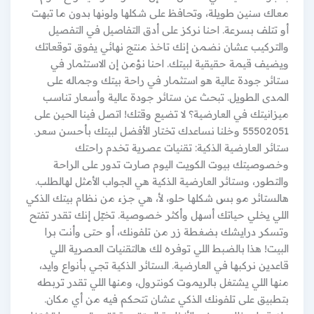
معاك سنين طويلة، وتحافظ على شكلها ولونها بدون ما تبهت
أو تتلف بسرعة. احنا نركز على أدق التفاصيل في التفصيل
والتركيب عشان نضمن إنك تاخذ منتج نهائي يفوق توقعاتك
ويضيف قيمة حقيقية لبيتك. احنا نؤمن إن الاستثمار في
ستائر جودة عالية هو استثمار في راحة بيتك وجماله على
المدى الطويل. تبحث عن ستائر جودة عالية وأسعار تناسب
ميزانيتك في العارضية؟ لا تضيع وقتك! اتصل فينا الحين على
55502051 وخلنا نساعدك تختار الأفضل لبيتك بأحسن سعر.
ستائر العارضية الذكية: تقنيات عصرية تخدم راحتك
وخصوصيتك بيوت الكويت اليوم صارت تدور على الراحة
والتطور، وستائر العارضية الذكية هي الجواب الأمثل لهالطلب.
هالستائر مو بس شكلها حلو، لأ، هي جزء من نظام بيتك الذكي
اللي يخلي حياتك أسهل وأكثر خصوصية. تخيّل إنك تقدر تفتح
وتسكر درايشك بضغطة زر من تلفونك، أو حتى وأنت برا
البيت! هذا بالضبط اللي توفره لك هالتقنيات العصرية اللي
قاعدين نركبها في العارضية. الستائر الذكية تجي بأنواع وايد،
منها اللي يشتغل بالريموت كونترول، ومنها اللي تقدر تربطه
بتطبيق على تلفونك الذكي عشان تتحكم فيه من أي مكان.