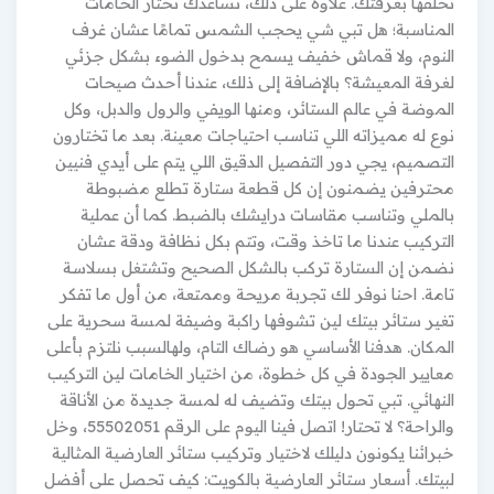
تخلقها بغرفتك. علاوة على ذلك، نساعدك تختار الخامات
المناسبة؛ هل تبي شي يحجب الشمس تمامًا عشان غرف
النوم، ولا قماش خفيف يسمح بدخول الضوء بشكل جزئي
لغرفة المعيشة؟ بالإضافة إلى ذلك، عندنا أحدث صيحات
الموضة في عالم الستائر، ومنها الويفي والرول والدبل، وكل
نوع له مميزاته اللي تناسب احتياجات معينة. بعد ما تختارون
التصميم، يجي دور التفصيل الدقيق اللي يتم على أيدي فنيين
محترفين يضمنون إن كل قطعة ستارة تطلع مضبوطة
بالملي وتناسب مقاسات درايشك بالضبط. كما أن عملية
التركيب عندنا ما تاخذ وقت، وتتم بكل نظافة ودقة عشان
نضمن إن الستارة تركب بالشكل الصحيح وتشتغل بسلاسة
تامة. احنا نوفر لك تجربة مريحة وممتعة، من أول ما تفكر
تغير ستائر بيتك لين تشوفها راكبة وضيفة لمسة سحرية على
المكان. هدفنا الأساسي هو رضاك التام، ولهالسبب نلتزم بأعلى
معايير الجودة في كل خطوة، من اختيار الخامات لين التركيب
النهائي. تبي تحول بيتك وتضيف له لمسة جديدة من الأناقة
والراحة؟ لا تحتار! اتصل فينا اليوم على الرقم 55502051، وخل
خبرائنا يكونون دليلك لاختيار وتركيب ستائر العارضية المثالية
لبيتك. أسعار ستائر العارضية بالكويت: كيف تحصل على أفضل