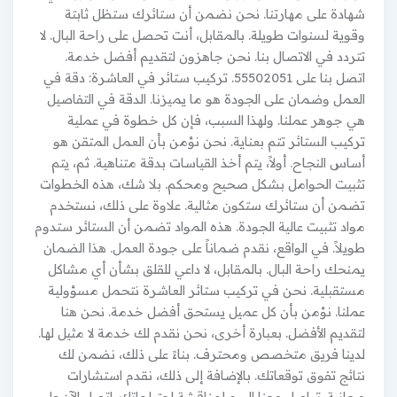
شهادة على مهارتنا. نحن نضمن أن ستائرك ستظل ثابتة
وقوية لسنوات طويلة. بالمقابل، أنت تحصل على راحة البال. لا
تتردد في الاتصال بنا. نحن جاهزون لتقديم أفضل خدمة.
اتصل بنا على 55502051. تركيب ستائر في العاشرة: دقة في
العمل وضمان على الجودة هو ما يميزنا. الدقة في التفاصيل
هي جوهر عملنا. ولهذا السبب، فإن كل خطوة في عملية
تركيب الستائر تتم بعناية. نحن نؤمن بأن العمل المتقن هو
أساس النجاح. أولاً، يتم أخذ القياسات بدقة متناهية. ثم، يتم
تثبيت الحوامل بشكل صحيح ومحكم. بلا شك، هذه الخطوات
تضمن أن ستائرك ستكون مثالية. علاوة على ذلك، نستخدم
مواد تثبيت عالية الجودة. هذه المواد تضمن أن الستائر ستدوم
طويلاً. في الواقع، نقدم ضماناً على جودة العمل. هذا الضمان
يمنحك راحة البال. بالمقابل، لا داعي للقلق بشأن أي مشاكل
مستقبلية. نحن في تركيب ستائر العاشرة نتحمل مسؤولية
عملنا. نؤمن بأن كل عميل يستحق أفضل خدمة. نحن هنا
لتقديم الأفضل. بعبارة أخرى، نحن نقدم لك خدمة لا مثيل لها.
لدينا فريق متخصص ومحترف. بناءً على ذلك، نضمن لك
نتائج تفوق توقعاتك. بالإضافة إلى ذلك، نقدم استشارات
مجانية. تواصل معنا اليوم لمناقشة احتياجاتك. اتصل الآن على