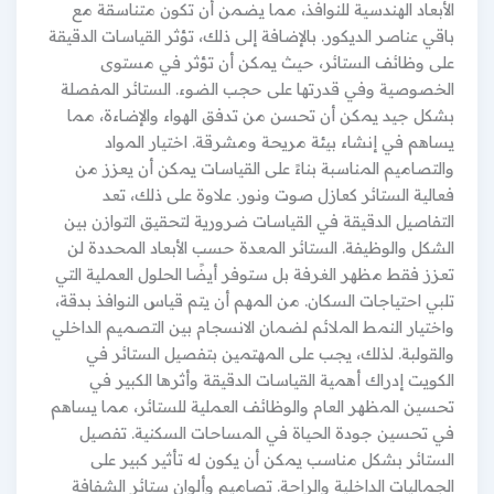
الأبعاد الهندسية للنوافذ، مما يضمن أن تكون متناسقة مع
باقي عناصر الديكور. بالإضافة إلى ذلك، تؤثر القياسات الدقيقة
على وظائف الستائر، حيث يمكن أن تؤثر في مستوى
الخصوصية وفي قدرتها على حجب الضوء. الستائر المفصلة
بشكل جيد يمكن أن تحسن من تدفق الهواء والإضاءة، مما
يساهم في إنشاء بيئة مريحة ومشرقة. اختيار المواد
والتصاميم المناسبة بناءً على القياسات يمكن أن يعزز من
فعالية الستائر كعازل صوت ونور. علاوة على ذلك، تعد
التفاصيل الدقيقة في القياسات ضرورية لتحقيق التوازن بين
الشكل والوظيفة. الستائر المعدة حسب الأبعاد المحددة لن
تعزز فقط مظهر الغرفة بل ستوفر أيضًا الحلول العملية التي
تلبي احتياجات السكان. من المهم أن يتم قياس النوافذ بدقة،
واختيار النمط الملائم لضمان الانسجام بين التصميم الداخلي
والقولبة. لذلك، يجب على المهتمين بتفصيل الستائر في
الكويت إدراك أهمية القياسات الدقيقة وأثرها الكبير في
تحسين المظهر العام والوظائف العملية للستائر، مما يساهم
في تحسين جودة الحياة في المساحات السكنية. تفصيل
الستائر بشكل مناسب يمكن أن يكون له تأثير كبير على
الجماليات الداخلية والراحة. تصاميم وألوان ستائر الشفافة