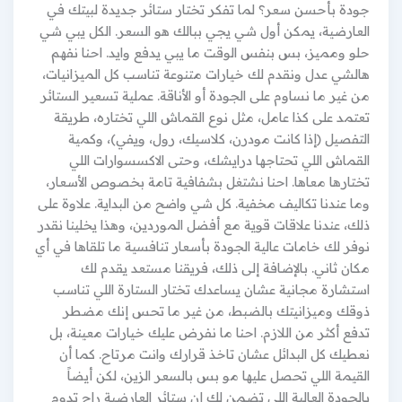
جودة بأحسن سعر؟ لما تفكر تختار ستائر جديدة لبيتك في
العارضية، يمكن أول شي يجي ببالك هو السعر. الكل يبي شي
حلو ومميز، بس بنفس الوقت ما يبي يدفع وايد. احنا نفهم
هالشي عدل ونقدم لك خيارات متنوعة تناسب كل الميزانيات،
من غير ما نساوم على الجودة أو الأناقة. عملية تسعير الستائر
تعتمد على كذا عامل، مثل نوع القماش اللي تختاره، طريقة
التفصيل (إذا كانت مودرن، كلاسيك، رول، ويفي)، وكمية
القماش اللي تحتاجها درايشك، وحتى الاكسسوارات اللي
تختارها معاها. احنا نشتغل بشفافية تامة بخصوص الأسعار،
وما عندنا تكاليف مخفية. كل شي واضح من البداية. علاوة على
ذلك، عندنا علاقات قوية مع أفضل الموردين، وهذا يخلينا نقدر
نوفر لك خامات عالية الجودة بأسعار تنافسية ما تلقاها في أي
مكان ثاني. بالإضافة إلى ذلك، فريقنا مستعد يقدم لك
استشارة مجانية عشان يساعدك تختار الستارة اللي تناسب
ذوقك وميزانيتك بالضبط، من غير ما تحس إنك مضطر
تدفع أكثر من اللازم. احنا ما نفرض عليك خيارات معينة، بل
نعطيك كل البدائل عشان تاخذ قرارك وانت مرتاح. كما أن
القيمة اللي تحصل عليها مو بس بالسعر الزين، لكن أيضاً
بالجودة العالية اللي تضمن لك إن ستائر العارضية راح تدوم