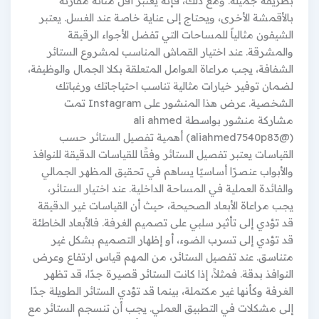
بطريقة جميلة. ومع ذلك، فإنه يعتبر أقل متانة مقارنة
بالأقمشة الأخرى، ويحتاج إلى عناية خاصة عند الغسل. يعتبر
الشيفون مثالياً للمساحات التي تفضل الأجواء الرقيقة
والمشرقة. عند اختيار القماش المناسب لمشروع الستائر
الشفافة، يجب مراعاة العوامل المتعلقة بكلا الجمال والوظيفة،
لضمان توفير خيارات مثالية تناسب احتياجاتك ورغباتك
الشخصية. عرض هذا المنشور على Instagram ‏‎تمت
(@‏‎aliahmed7540p83‎‏)‎‏ أهمية تفصيل الستائر حسب
القياسات يعتبر تفصيل الستائر وفقًا للقياسات الدقيقة للنوافذ
والأبواب عنصرًا أساسيًا يساهم في تحقيق المظهر الجمالي
والفائدة العملية في المساحة الداخلية. عند اختيار الستائر،
يجب مراعاة الأبعاد الصحيحة، حيث أن القياسات غير الدقيقة
قد تؤدي إلى تأثير سلبي على تصميم الغرفة. فالأبعاد الخاطئة
قد تؤدي إلى تسرب الضوء، أو إظهار التصميم بشكل غير
متناسق. عند تفصيل الستائر، من المهم قياس ارتفاع وعرض
النوافذ بدقة. فمثلاً، إذا كانت الستائر قصيرة جدًا، قد تظهر
الغرفة وكأنها غير مكتملة، بينما قد تؤدي الستائر الطويلة جدًا
إلى مشكلات في التطبيق العملي. يجب أن تنسجم الستائر مع