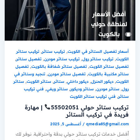
,
,
أسعار تفصيل الستائر في الكويت
تركيب ستائر
تركيب ستائر
,
,
,
,
الكويت
تركيب ستائر رول
تركيب ستائر مودرن
تفصيل ستائر
,
,
تفصيل ستائر الكويت
تفصيل ستائر شفافة بالكويت
تفصيل
,
,
ستائر مكتبية بالكويت
تفصيل ستائر مودرن
تنجيد وستائر في
,
,
,
,
,
الكويت
ديكور المنزل
ديكور داخلي
ستائر
ستائر الكويت
ستائر
,
,
,
,
رول
ستائر مودرن
ستائر وديكور
ستائر ويفي
فني تركيب
,
ستائر
فني تركيب ستائر الكويت
تركيب ستائر حولي 55502051
| مهارة
فريدة في تركيب الستائر
qmedia85@gmail.com
/
أغسطس 5, 2025
أفضل خدمات تركيب ستائر حولي بدقة واحترافية. نوفر لك