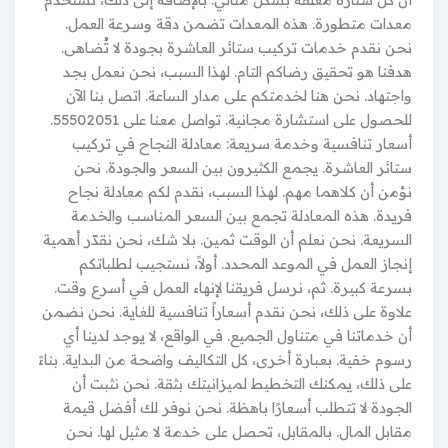
معدات متطورة. هذه المعدات تضمن دقة وسرعة العمل.
نحن نقدم خدمات تركيب ستائر العاشرة بجودة لا تُضاهى.
هدفنا هو تحقيق رضاكم التام. لهذا السبب، نحن نعمل بجد
واجتهاد. نحن هنا لخدمتكم على مدار الساعة. اتصل بنا الآن
للحصول على استشارة مجانية. تواصل معنا على 55502051.
أسعار تنافسية وخدمة سريعة: معادلة النجاح في تركيب
ستائر العاشرة. يجمع الكثيرون بين السعر والجودة. نحن
نؤمن أن كلاهما مهم. لهذا السبب، نقدم لكم معادلة نجاح
فريدة. هذه المعادلة تجمع بين السعر المناسب والخدمة
السريعة. نحن نعلم أن الوقت ثمين. بلا شك، نحن نقدّر أهمية
إنجاز العمل في الموعد المحدد. أولاً، نستجيب لطلباتكم
بسرعة كبيرة. ثم، نرسل فريقنا لإنهاء العمل في أسرع وقت.
علاوة على ذلك، نحن نقدم أسعاراً تنافسية للغاية. نحن نضمن
أن خدماتنا في متناول الجميع. في الواقع، لا يوجد لدينا أي
رسوم خفية. بعبارة أخرى، كل التكاليف واضحة من البداية. بناءً
على ذلك، يمكنك التخطيط لميزانيتك بثقة. نحن نثبت أن
الجودة لا تتطلب أسعارًا باهظة. نحن نوفر لك أفضل قيمة
مقابل المال. بالمقابل، تحصل على خدمة لا مثيل لها. نحن