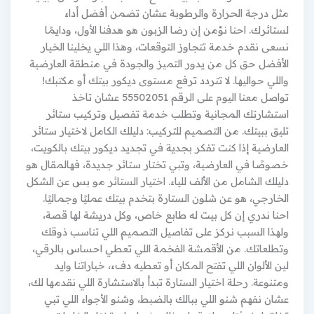
مثل درجة الحرارة والرطوبة عشان تضمن أفضل أداء
لستائرك. احنا نؤمن إن رضا الزبون هو هدفنا الأول، ودايمًا
نسعى نقدم خدمة تتجاوز التوقعات، وهذا اللي يخلينا الخيار
الأفضل حق كل من يدور التميز والجودة في منطقة العارضية
واللي حواليها. لا تتردد ترفع مستوى ديكور بيتك أو مكتبك!
تواصل معنا اليوم على الرقم 55502051 عشان تاخذ
استشارتك المجانية وتطلب خدمة تفصيل وتركيب ستائر
تليق ببيتك. من التصميم للتركيب: دليلك الكامل لاختيار ستائر
العارضية إذا كنت تفكر بجدية في تجديد ديكور بيتك بالكويت،
خصوصًا في العارضية، وتبي تختار ستائر جديدة، فهالمقال هو
دليلك الشامل من الألف للياء. اختيار الستائر مو بس عن الشكل
الخارجي، هو عن شلون الستارة بتخدم بيتك عمليًا وجماليًا.
احنا ندري إن كل بيت له طابع خاص، وكل دريشة لها قصة،
ولهذا السبب نركز على تفاصيل التصميم اللي تناسب ذوقك
وتطلعاتك. من الأقمشة الفخمة اللي تعطي احساس بالرقي،
لين الألوان اللي تفتح المكان أو تعطيه دفء، خياراتنا وايد
ومتنوعة. رحلة اختيار الستارة تبدأ بالاستشارة اللي نقدمها لك،
عشان نفهم شنو اللي ببالك بالضبط، وشنو الأجواء اللي تبي