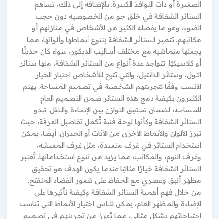
الصغيرة أو ذات النوافذ الكبيرة. بالإضافة إلى ذلك، تساهم
الستائر الشفافة في خلق جو من الخصوصية دون حجب
الضوء، وهو ما يفضله الكثير من الأشخاص في منازلهم أو
مكاتبهم. تتميز الستائر الشفافة بتنوع أنماطها وألوانها، مما
يجعلها متماشية مع مختلف أساليب الديكور، سواء كان حديثًا
أو كلاسيكيًا. تتواجد عدة أنواع من الستائر الشفافة، منها ستائر
التول، وستائر الدانتيل، والتي تتيح للأشخاص اختيار الخيار
الأنسب وفقًا لتجربتهم الشخصية في تصميم المساحة. يهتم
الكثيرون بكيفية دمج هذه الستائر ضمن التصميم العام
للمساحة، لضمان تحقيق التوازن بين الإضاءة والظل. تبدو
الستائر الشفافة وكأنها لوحة فنية تُكمل تفاصيل الغرفة، حيث
تبرز الألوان والأنماط الأخرى من الأثاث أو الجدران. أيضًا، يمكن
استخدام الستائر في غرف متعددة، مثل غرف المعيشة،
وغرف النوم، والمكاتب، مما يزيد من تنوع استخداماتها. تُعتبر
الستائر الشفافة خيارًا مثاليًا عندما يكون الهدف هو تحقيق
مظهر أنيق وعصري مع الحفاظ على شعور الفضاء المنفتح.
من خلال فهم أهمية الستائر الشفافة وكيفية تأثيرها على
الإضاءة والمظهر العام، يمكن للناس اختيار الأنماط التي تناسب
احتياجاتهم بشكل مثالي، مما يُعزز من تجربتهم في تصميم