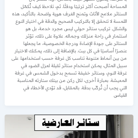
المساحة أصبحت أكثر ترتيبًا ودفئًا. ثم، تلاحظ كيف تُكمّل
الستائر ملامح الأثاث وتمنح الغرف هوية واضحة. بالتأكيد، هذه
اللمسة لا تتحقق إلا بالتركيب الصحيح والدقة في اختيار النوع
والشكل. تركيب ستائر حولي ليس مجرد خدمة، بل هو
استثمار في راحة منزلك وجماله. علاوة على ذلك، تؤثر
الستائر على جودة الإضاءة ودرجة الخصوصية، ما يجعلها
عنصرًا أساسيًا في كل بيت. بالإضافة إلى ذلك، يمكنك الاختيار
من بين أنماط متنوعة تناسب كل غرفة حسب استخدامها. على
سبيل المثال، يمكن استخدام ستائر ثقيلة لعزل الضوء في
غرفة النوم، وستائر خفيفة تسمح بدخول الشمس في غرفة
المعيشة. بعبارة أخرى، لكل ركن من بيتك ستارته المناسبة
التي يجب أن تُركّب بدقة. بالمقابل، قد تؤدي الأخطاء في
القياس