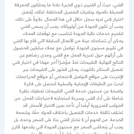
الفني، حيث أن الفنيين ذوي الخبرة عادة ما يمتلكون المعرفة
العميقة بالمواد وتقنيات التفصيل المختلفة. لذلك، يُفضل
اختيار فني لديه سجل حافل في هذا المجال. علاوةً على ذلك،
يجب أن تكون الجودة من أولوياتك. يجب أن يسعى الفني
لتقديم خدمات عالية الجودة تتناسب مع توقعات العملاء.
يمكن أن تساعدك عينة من الأعمال السابقة التي قام بها الفني
في تقييم مستوى الجودة. تواصل مع عملاء سابقين للحصول
على آرائهم حول تجربة العمل مع الفني ومدى رضاهم عن
النتائج النهائية. التقييمات تعدّ مؤشرًا آخر مهمًا في اختيار فني
تفصيل الستائر بالكويت. يمكن العثور على التقييمات عبر
الإنترنت على مواقع التواصل الاجتماعي أو مواقع المراجعات.
ابحث عن التعليقات الإيجابية والسلبية لتحصل على فكرة
واضحة عن مستوى خدمة الفني. التقييمات تعطيك نظرة
شاملة على أداء الفني وسرعة استجابته لاحتياجات العمل. من
الجوانب الضرورية أيضًا أن تأخذ بعين الاعتبار الأسعار. قد
تختلف تكلفة خدمات التفصيل باختلاف المواد حقًا، وشمعة
الخدمة. من المهم أن لا تختار الفني بناءً على السعر وحده، بل
يجب أن يتماشى السعر مع مستوى الجودة التي يقدمها. قارن
بين عدة فنيين للحصول على فكرة أوضح عن الأسعار