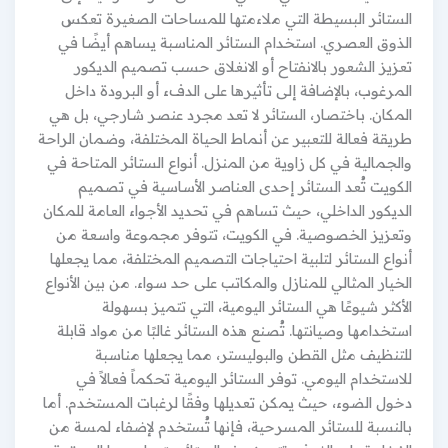
الستائر البسيطة التي ملاءمتها للمساحات الصغيرة تعكس
الذوق العصري. استخدام الستائر المناسبة يساهم أيضًا في
تعزيز الشعور بالانفتاح أو الانغلاق حسب تصميم الديكور
المرغوب، بالإضافة إلى تأثيرها على الدفء أو البرودة داخل
المكان. باختصار، الستائر لا تعد مجرد عنصر شارجي، بل هي
طريقة فعالة للتعبير عن أنماط الحياة المختلفة، وضمان الراحة
والجمالية في كل زاوية من المنزل. أنواع الستائر المتاحة في
الكويت تُعد الستائر إحدى العناصر الأساسية في تصميم
الديكور الداخلي، حيث تساهم في تحديد الأجواء العامة للمكان
وتعزيز الخصوصية. في الكويت، تتوفر مجموعة واسعة من
أنواع الستائر لتلبية احتياجات التصميم المختلفة، مما يجعلها
الخيار المثالي للمنازل والمكاتب على حد سواء. من بين الأنواع
الأكثر شيوعًا هي الستائر اليومية، التي تتميز بسهولة
استخدامها وصيانتها. تُصنع هذه الستائر غالبًا من مواد قابلة
للتنظيف مثل القطن والبوليستر، مما يجعلها مناسبة
للاستخدام اليومي. توفر الستائر اليومية تحكماً فعالاً في
دخول الضوء، حيث يمكن تعديلها وفقًا لرغبات المستخدم. أما
بالنسبة للستائر المسرحية، فإنها تُستخدم لإضفاء لمسة من