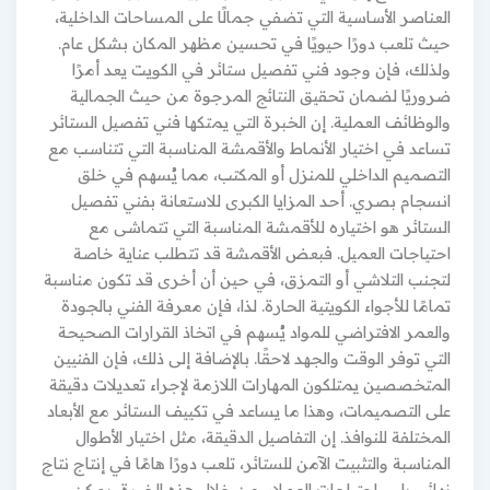
العناصر الأساسية التي تضفي جمالًا على المساحات الداخلية،
حيث تلعب دورًا حيويًا في تحسين مظهر المكان بشكل عام.
ولذلك، فإن وجود فني تفصيل ستائر في الكويت يعد أمرًا
ضروريًا لضمان تحقيق النتائج المرجوة من حيث الجمالية
والوظائف العملية. إن الخبرة التي يمتكها فني تفصيل الستائر
تساعد في اختيار الأنماط والأقمشة المناسبة التي تتناسب مع
التصميم الداخلي للمنزل أو المكتب، مما يُسهم في خلق
انسجام بصري. أحد المزايا الكبرى للاستعانة بفني تفصيل
الستائر هو اختياره للأقمشة المناسبة التي تتماشى مع
احتياجات العميل. فبعض الأقمشة قد تتطلب عناية خاصة
لتجنب التلاشي أو التمزق، في حين أن أخرى قد تكون مناسبة
تمامًا للأجواء الكويتية الحارة. لذا، فإن معرفة الفني بالجودة
والعمر الافتراضي للمواد يُسهم في اتخاذ القرارات الصحيحة
التي توفر الوقت والجهد لاحقًا. بالإضافة إلى ذلك، فإن الفنيين
المتخصصين يمتلكون المهارات اللازمة لإجراء تعديلات دقيقة
على التصميمات، وهذا ما يساعد في تكييف الستائر مع الأبعاد
المختلفة للنوافذ. إن التفاصيل الدقيقة، مثل اختيار الأطوال
المناسبة والتثبيت الآمن للستائر، تلعب دورًا هامًا في إنتاج نتاج
نهائي يلبي احتياجات العملاء. من خلال هذه الخبرة، يمكن