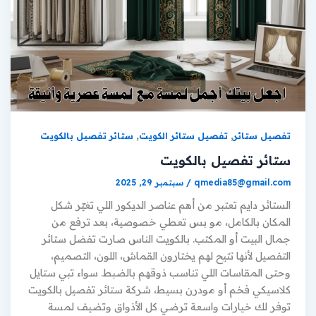
,
,
تفصيل ستائر
تفصيل ستائر الكويت
ستائر تفصيل بالكويت
ستائر تفصيل بالكويت
qmedia85@gmail.com
/
سبتمبر 29, 2025
الستائر دايم تعتبر من أهم عناصر الديكور اللي تغيّر شكل
المكان بالكامل، مو بس تعطي خصوصية، بعد ترفع من
جمال البيت أو المكتب. بالكويت الناس صارت تفضل ستائر
التفصيل لأنها تتيح لهم يختارون القماش، اللون، التصميم،
وحتى المقاسات اللي تناسب ذوقهم بالضبط. سواء تبي ستايل
كلاسيكي فخم أو مودرن بسيط، شركة ستائر تفصيل بالكويت
توفر لك خيارات واسعة ترضي كل الأذواق وتضيف لمسة