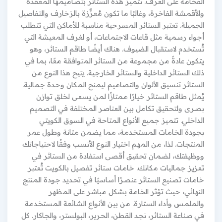
الفخامة على الغرف. تتميز هذه الستائر بتصاميمها المعقدة
والأقمشة الفاخرة، وغالبًا ما تكون مُعزَّزة بالزخارف والتفاصيل
الجميلة. تعتبر الستائر المسرحية مناسبة للأماكن التي تتطلب
أجواء رسمية مثل قاعات الاجتماعات، أو لغرف المعيشة التي
تُستخدم لاستقبال الضيوف. هناك أيضًا طاقم الستائر، وهو
يتكون عادةً من مجموعة من الستائر المتوافقة معًا، بما في
ذلك الستائر الداخلية والستائر الخارجية. يتيح هذا النوع من
الستائر تنسيق الألوان والتصاميم ليمنح المكان وحدة جمالية.
يُمثل طاقم الستائر خيارًا ممتازًا لمن يسعى لخلق توازن
بصرى ولتحقيق تكامل بين العناصر المختلفة في التصميم
الداخلي. تتميز جميع الأنواع المتاحة في السوق الكويتي
بجودة الخامات المستخدمة، مما يضمن متانة وطول عمر
المنتجات. لذا، من المهم اختيار النوع الأنسب وفقًا لاحتياجاتك
ووظيفتك، لضمان تحقيق أقصى استفادة من الستائر في
تعزيز جماليات مكانك. خامات ستائر تفصيل بالكويت تُعتبر
خامات تصنيع الستائر عنصرًا أساسيًا في تحديد جودة المنتج
النهائي، حيث تؤثر الخامة بشكل مباشر على المظهر
والملمس وأداء الستارة. من بين الأنواع الشائعة المستخدمة
في صناعة الستائر، نجد القطن، الحرير، البولستر، والجاكار. كل