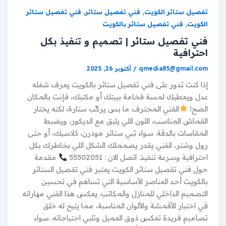
,
,
تفصيل ستائر الكويت
فني تفصيل ستائر
فني تفصيل ستائر
,
الكويت
فني تفصيل ستائر بالكويت
فني تفصيل ستائر | تصميم و تنفيذ بكل
احترافية
qmedia85@gmail.com
/
أكتوبر 26, 2025
إذا كنت تدور على فني تفصيل ستائر بالكويت يعرف شغله
عدل ويعطيك لمسة فخامة ببيتك أو مكتبك، فإنت بالمكان
الصح!
الفني المحترف ما بس يركّب ستارة، لكنه يختار
القماش المناسب، اللون اللي يليق مع الديكور، ويضبط
المقاسات بالدقة. سواء تبي ستائر مودرن، كلاسيك، أو حتى
رول وشتر، الفني يقدر يصمملك الشكل اللي بخاطرك بكل
احترافية وسرعة تنفيذ. اتصل الان : 55502051
مقدمة
حول فني تفصيل ستائر الكويت يعتبر فني تفصيل الستائر
بالكويت أحد العناصر الأساسية التي تساهم في تحسين
التصميم الداخلي للمنازل والمكاتب. يعكس هذا الفني مهاراته
في اختيار الأقمشة والألوان المناسبة، مما يتيح له خلق
تصاميم فريدة تعكس ذوق العميل وتلبي احتياجاته. سواء