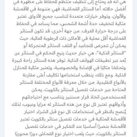
هي أنه قد يحتاج إلى تنظيف منتظم للحفاظ على مظهره في
أفضل حالاته. أما الستائر القماشية، فهي متنوعة في الأقمشة
والألوان، وتوفر خيارات متعددة لتناسب جميع الأذواق. تعتبر
مثالية لتخفيف حدة أشعة الشمس، مما يساعد في الحفاظ
على درجة حرارة الغرف. من جهة أخرى، قد تكون الستائر
القماشية أقل عملية في الأماكن ذات الرطوبة العالية، حيث
يمكن أن تتعرض للتجاعيد أو التلف. الستائر المتحركة أو
“الستائر الذكية”، هي خيار حديث يتيح التحكم في الستائر عن
بُعد عبر تطبيقات الهواتف الذكية. توفر هذه الستائر راحة كبيرة
وتحكمًا مثاليًا في الإضاءة والخصوصية، وتعتبر مثالية للمنازل
الذكية. ومع ذلك، يتطلب استخدامها تكاليف أعلى مقارنة
بالأنواع التقليدية. من خلال معرفة الأنواع المختلفة للستائر
المتاحة عبر خدمات تفصيل الستائر بالكويت، يمكن
للمستخدمين اتخاذ قرار مستنير يتناسب مع احتياجاتهم
وأذواقهم. تعتبر كل نوع من هذه الستائر له مزايا وعيوب، لذلك
يُنصح بالنظر في استخدامات كل نوع قبل الشراء. اختيار
الأقمشة المثالية في خدمات تفصيل ستائر بالكويت تعتبر
الأقمشة عنصرًا أساسيًا عند التفكير في خدمات تفصيل
الستائر بالكويت، حيث يلعب اختيار نوع القماش دورًا محوريًا