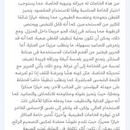
من هذه الخامات له ميزاته وعيوبه الخاصة، مما يستوجب
اختيار الخامة المناسبة وفقًا للاستخدام المقصود. يتميز
القطن بنعومته وملمسه الطبيعي، مما يجعله خيارًا شائعًا
للكثير من المستخدمين. كما أنه قابل للتنفس ويمتص
الرطوبة مما يساعد في إبقاء الجو مريحًا داخل المنزل. ومع
ذلك، يمكن أن تكون عملية تنظيف القطن صعبة، كما أنه قد
يتعرض للتجاعيد بسهولة، ما يتطلب مزيدًا من العناية. أما
الحرير فيعتبر من أفخم الخامات المستخدمة في صناعة
الستائر. يتمتع الحرير بلمسة أنيقة وبراقه فريدة تضيف
لمسة من الفخامة إلى أي غرفة. ومع ذلك، يأتي الحرير مع
تحدياته الخاصة، مثل كونه هشًا وعرضة للتلف إذا تم تعرضه
لأشعة الشمس المباشرة. كما يتطلب تنظيفًا خاصًا للحفاظ
على جودته. البولستر، على الجانب الآخر، يعد خيارًا مبتكرًا
وعمليًا، حيث يتميز بقوته ومقاومته للانكماش والتجاعيد. كما
أنه سهل العناية والتنظيف، مما يجعله مثاليًا للأماكن ذات
الاستخدام العالي. ولكن، قد يفتقر إلى نفس الإحساس الفاخر
الذي توفره الخامات الطبيعية. وأخيرًا، تُعتبر خامة الجاكار
خيارًا مميزًا، حيث تقدم نقوشًا معقدة تعكس التصميم الرائع،
لكن يمكن أن تكون أكثر تكلفة. في النهاية، تعتبر الصيغة