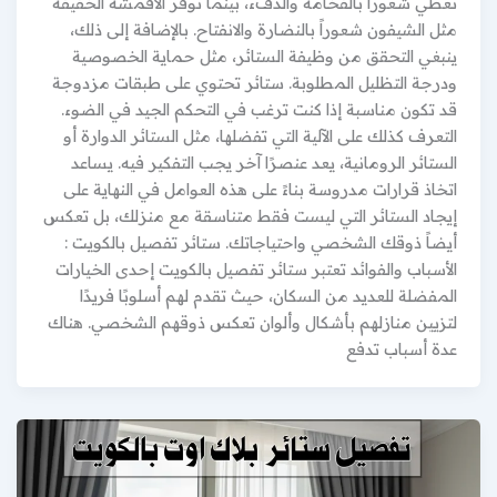
تعطي شعوراً بالفخامة والدفء، بينما توفر الأقمشة الخفيفة
مثل الشيفون شعوراً بالنضارة والانفتاح. بالإضافة إلى ذلك،
ينبغي التحقق من وظيفة الستائر، مثل حماية الخصوصية
ودرجة التظليل المطلوبة. ستائر تحتوي على طبقات مزدوجة
قد تكون مناسبة إذا كنت ترغب في التحكم الجيد في الضوء.
التعرف كذلك على الآلية التي تفضلها، مثل الستائر الدوارة أو
الستائر الرومانية، يعد عنصرًا آخر يجب التفكير فيه. يساعد
اتخاذ قرارات مدروسة بناءً على هذه العوامل في النهاية على
إيجاد الستائر التي ليست فقط متناسقة مع منزلك، بل تعكس
أيضاً ذوقك الشخصي واحتياجاتك. ستائر تفصيل بالكويت :
الأسباب والفوائد تعتبر ستائر تفصيل بالكويت إحدى الخيارات
المفضلة للعديد من السكان، حيث تقدم لهم أسلوبًا فريدًا
لتزيين منازلهم بأشكال وألوان تعكس ذوقهم الشخصي. هناك
عدة أسباب تدفع