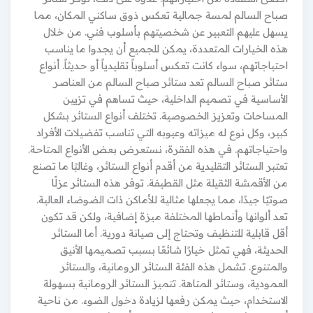
صباح السالم لمسة جمالية تعكس ذوق ساكني المكان، مما
يسهل عليهم التعبير عن شخصيتهم بأسلوب فني. من خلال
هذه الخيارات المتعددة، يمكن للجميع أن يجدوا ما يناسب
احتياجاتهم، سواء كانت تعكس أسلوباً تقليدياً أو حديثاً. أنواع
ستائر صباح السالم تعد ستائر صباح السالم من العناصر
الأساسية في تصميم الداخلية، حيث تساهم في تزيين
المساحات وتعزيز الخصوصية. تختلف أنواع الستائر بشكل
كبير، وكل نوع له ميزاته وعيوبه التي تناسب تفضيلات الأفراد
واحتياجاتهم. في هذه الفقرة، نستعرض بعض الأنواع المتاحة.
تعتبر الستائر التقليدية من أقدم أنواع الستائر، وغالبًا ما تصنع
من الأقمشة الثقيلة مثل القطيفة. توفر هذه الستائر عزلًا
صوتيًا جيدًا، مما يجعلها مثالية للأماكن ذات الضوضاء العالية.
تعد ألوانها وأنماطها المختلفة ميزة إضافية، ولكن قد تكون
أقل قابلية للتنظيف وتحتاج إلى صيانة دورية. أما الستائر
الحديثة، فهي تمثل خيارًا شائعًا بسبب تصميمها الأنيق
والمتنوع. تشمل هذه الفئة الستائر الرومانية، والستائر
العمودية، وستائر المتاهة. تتميز الستائر الرومانية بسهولة
الاستخدام، حيث يمكن رفعها لزيادة دخول الضوء. من ناحية