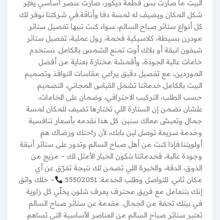
البيت ما صارت بس قطعة ديكور، صارت عنصر أساسي يغيّر
شكل المكان ويضيف له لمسة دفا وأناقة.في شركتنا نوفر لك
كل أنواع ستائر صباح السالم، سواء كنت تبيها تفصيل ستائر
مودرن بسيطة، كلاسيكية فخمة، رول عملية، تفصيل ستائر
شيفون انيقة أو بلاك أوت تمنع الشمس بالكامل. نستخدم
خامات عالية الجودة، وأقمشة مختارة بعناية من أفضل
الموردين، مع تفصيل دقيق يراعي مقاسات النوافذ وتصميم
البيت بالكامل.خدماتنا تشمل القياس المجاني، التصميم
حسب الطلب، التركيب الاحترافي، وضمان على الخامات،
علشان نضمن إن الستارة اللي تختارها تضيف للمكان لمسة
جمال وتعيش معاك سنين. كل هذا نقدمه بأسعار تنافسية
وخدمة سريعة توصل لين بابك، لأن راحتك ورضاك هم
أولويتنا.فإذا كنت من أهل صباح السالم وتدور على ستائر أنيقة
وجودة عالية، فخدماتنا بتكون الخيار الأمثل لك – مزيج من
الذوق، الدقة، والخبرة اللي تضمن لك نتيجة تفرّق عن أي
مكان ثاني. للتواصل وطلب الخدمة: 55502051
– خلك واثق
إنك بتتعامل مع فريق محترف يعرف شلون يخلّي كل زاوية
في بيتك تحفة من الجمال. مقدمة عن ستائر صباح السالم
تعتبر ستائر صباح السالم من العناصر الأساسية التي تساهم