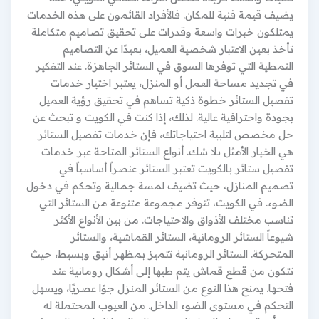
يضيف قيمة فنية للمكان. فالأفراد القائمون على هذه الخدمات
يمتلكون خبرات واسعة وقدرات على تحقيق تصاميم متكاملة
تأخذ بعين الاعتبار شخصية العميل، بعيدًا عن التصاميم
النمطية التي توفرها السوق في الستائر الجاهزة. عند التفكير
في تجديد مساحة العمل أو المنزل، يعتبر اختيار خدمات
تفصيل الستائر خطوة ذكية تساهم في تحقيق رؤية العميل
بجودة واحترافية عالية. لذلك، إذا كنت في الكويت و تبحث عن
حل مخصص لتلبية احتياجاتك، فإن خدمات تفصيل الستائر
هي الخيار الأمثل بلا شك. أنواع الستائر المتاحة عبر خدمات
تفصيل ستائر بالكويت تعتبر الستائر عنصراً أساسياً في
تصميم المنازل، حيث تضيف لمسة جمالية وتحكم في دخول
الضوء. في الكويت، تتوفر مجموعة متنوعة من الستائر التي
تناسب مختلف الأذواق والاحتياجات. من بين الأنواع الأكثر
شيوعاً الستائر الرومانية، الستائر القماشية، والستائر
المتحركة. الستائر الرومانية تتميز بمظهر أنيق وبسيط، حيث
تتكون من قطع قماش يتم طيها إلى أشكال رومانية عند
فتحها. يمنح هذا النوع من الستائر المنزل جوًا عصريًا، ويسهل
التحكم في مستوى الضوء الداخل. من العيوب المحتملة له