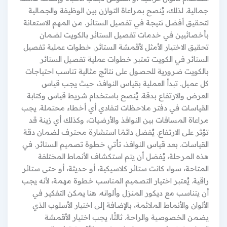
جمالية. لذلك، يُنصح بمراعاة التوازن بين الوظيفة والجمالية
لتحقيق أفضل نتيجة في تفصيل الستائر. من المهم الاستعانة
بأخصائيين في خدمات تفصيل الستائر بالكويت لضمان
تحقيق الاختيار الأمثل لأقمشة الستائر. خطوات عملية تفصيل
الستائر في الكويت تعتبر خطوات عملية تفصيل الستائر
بالكويت ضرورية للحصول على نتائج مثالية تناسب احتياجات
كل عميل. تبدأ العملية بقياس النوافذ، حيث يجب قياس
العرض والارتفاع بدقة. يُنصح باستخدام شريط قياس وكتابة
القياسات في دفتر ملاحظات لتفادي أي أخطاء محتملة. يجب
مراعاة المسافات بين النوافذ والأرضيات، وكذلك أي زينة قد
تؤثر على الارتفاع. يُفضل دائمًا استشارة محترف لضمان دقة
القياسات. بعد قياس النوافذ، تأتي خطوة تصميم الستائر. في
هذه المرحلة، يُفضل أن يتم استكشاف الأنماط المختلفة
المتاحة، سواء كانت ستائر كلاسيكية، أو حديثة، أو حتى ستائر
راقية. يُعتبر اختيار التصميم المناسب خطوة مهمة، لأنه يجب
أن يتناسب مع ديكور المنزل وألوانه. هنا يمكن التفكير في
الألوان والأنماط الملائمة، بالإضافة إلى اختيار الأسلوب الذي
يضمن الخصوصية والراحة. ثالثًا، يجب اختيار الأقمشة