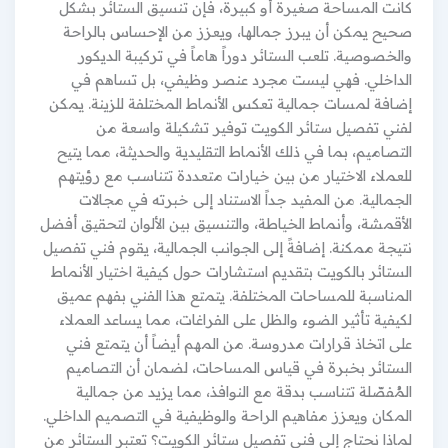
كانت المساحة صغيرة أو كبيرة، فإن تنسيق الستائر بشكل
صحيح يمكن أن يبرز جمالها، ويعزز من الإحساس بالراحة
والخصوصية. تلعب الستائر دوراً هاماً في تركيبة الديكور
الداخلي. فهي ليست مجرد عنصر وظيفي، بل تساهم في
إضافة لمسات جمالية تعكس الأنماط المختلفة للزينة. يمكن
لفني تفصيل ستائر الكويت توفير تشكيلة واسعة من
التصاميم، بما في ذلك الأنماط التقليدية والحديثة، مما يتيح
للعملاء الاختيار من بين خيارات متعددة تتناسب مع رؤيتهم
الجمالية. من المفيد جداً الاستناد إلى خبرته في مجالات
الأقمشة، وأنماط الخياطة، والتنسيق بين الألوان لتحقيق أفضل
نتيجة ممكنة. إضافةً إلى الجوانب الجمالية، يقوم فني تفصيل
الستائر بالكويت بتقديم استشارات حول كيفية اختيار الأنماط
المناسبة للمساحات المختلفة. يتمتع هذا الفني بفهم عميق
لكيفية تأثير الضوء والظل على الفراغات، مما يساعد العملاء
على اتخاذ قرارات مدروسة. من المهم أيضاً أن يتمتع فني
الستائر بخبرة في قياس المساحات، لضمان أن التصاميم
المُفصّلة تتناسب بدقة مع النوافذ، مما يزيد من جمالية
المكان ويعزز مفاهيم الراحة والوظيفية في التصميم الداخلي.
لماذا نحتاج إلى فني تفصيل ستائر الكويت؟ تعتبر الستائر من