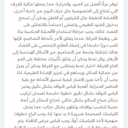
توفر عزلًا أفضل عن الضوء والحرارة، مما يجعلها مثالية للغرف
التي تحتاج إلى الخصوصية مثل غرف النوم. من ناحية أخرى،
الأقمشة الخفيفة مثل الشيفون أو القطن يمكن أن تسمح
بدخول الضوء الطبيعي وتضفي إحساساً بالانتعاش على
الفضاء. لذلك، يجب مراعاة استخدام الأقمشة المناسبة بناءً
على وظيفة الغرفة. عندما يتعلق الأمر بأنماط التصاميم، فإنها
تلعب دورًا حاسمًا في إضفاء الطابع الشخصي على الفضاء.
هناك تشكيلة واسعة من التصاميم، من الأشكال الهندسية إلى
الأزهار، وكل نمط يمكن أن يخلق تأثيرات مختلفة على الجو
العام للغرفة. اختيار نمط يتماشى مع الغرفة يمكن أن يعزز
من جمالية المكان ويساهم في تعزيز الإضاءة الطبيعية. لذا،
يجب أن تأخذ بعين الاعتبار كيفية تنسيق الأنماط مع بقية
العناصر المنزلية. أهمية قياس النوافذ بشكل دقيق يعتبر
قياس النوافذ بشكل دقيق خطوة حاسمة لضمان تركيب
ستائر صباح السالم بشكل مثالي. تحتاج الستائر إلى أبعاد
معينة لتناسب نوافذك وتظهر بشكل جذاب، مما يجعل
القياسات الصحيحة ضرورة لا بد منها. لذا، يجب اتباع خطوات
منهجية لأخذ القياسات. أولاً، يجب قياس عرض النافذة. يتم
ذلك بواسطة قياس المسافة بين الجانبين الخارجيين للنافذة.