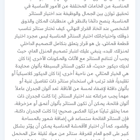
المناسبة من الخامات المختلفة من الأمور الأساسية في
تحقيق توازن بين الجمال والوظيفة عند اختيار الستائر
المناسبة. ينصح دائمًا بالنظر في متطلبات المكان والذوق
الشخصي عند اتخاذ القرار النهائي. كيف تختار ستائر تناسب
ذوقك واحتياجاتك اختيار الستائر المناسبة ليس مجرد اختيار
قطعة قماش، بل هو قرار يتعلق بتكامل التصميم الداخلي
لمنزلك. للبدء، ينبغي عليك اعتبار تصميم المنزل العام، حيث
يجب أن تتناغم الستائر مع الأثاث والمكونات الأخرى. إذا كان
لديك ديكور حديث، قد تكون الستائر البسيطة بألوان محايدة
هي الخيار المثالي. من ناحية أخرى، إذا كان الديكور كلاسيكياً أو
تقليدياً، فقد ترغب في استخدام ستائر ذات تفاصيل غنية أو
بألوان دافئة لإضفاء لمسة من الأناقة. تعد ألوان الجدران عاملاً
مهماً يجب مراعاته عند اختيار الستائر. إذا كانت الجدران ذات
ألوان فاتحة، يمكن أن تكون الستائر بألوان أغمق أو مزخرفة،
مما يخلق تباينًا مرئيًا. العكس صحيح؛ إذا كانت الجدران داكنة،
فإن الستائر الفاتحة ستساعد في إضافة شعور بالمساحة
والضوء. كما أن اختيار الأقمشة المناسبة يمكن أن يؤثر بشكل
كبير على الجو العام للغرفة. ستائر من مواد ثقيلة مثل المخمل