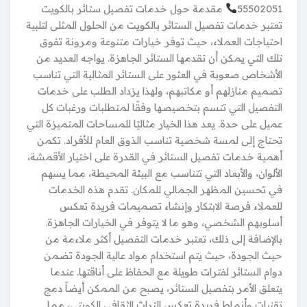
55502051
مقدمة حول خدمات تفصيل ستائر بالكويت
تعتبر خدمات تفصيل الستائر بالكويت من الحلول المثلى لتلبية
احتياجات العملاء، حيث توفر خيارات متنوعة ومرونة تفوق
تلك التي يمكن أن تقدمها الستائر الجاهزة. يواجه العديد من
الأشخاص صعوبة في العثور على الستائر المثالية التي تناسب
تصميم منازلهم أو مكاتبهم، ولهذا يزداد الطلب على خدمات
التفصيل التي تتسم بتخصيصها وفقًا لمتطلبات ورغبات كل
عميل على حدة. يعد هذا الخيار مثاليًا للمساحات المتميزة التي
تحتاج إلى لمسة شخصية تناسب الذوق العام للأفراد. تكمن
أهمية خدمات تفصيل الستائر في القدرة على اختيار الأقمشة،
الألوان، والأبعاد التي تتناسب مع البيئة المحيطة، مما يسهم
في تحسين المظهر الجمالي للمكان. تقدم هذه الخدمات
للعملاء فرصة الابتكار وإنشاء تصميمات فريدة تعكس
أسلوبهم الشخصي، وهو ما لا يتوفر في الخيارات الجاهزة.
بالإضافة إلى ذلك، تعتبر خدمات التفصيل أكثر ملاءمة من
حيث الجودة، حيث يتم استخدام مواد عالية الجودة تضمن
دوام الستائر لفترات طويلة مع الحفاظ على أناقتها. عندما
يتعلق الأمر بتفصيل الستائر، يصبح من الممكن أيضاً دمج
تقنيات وأنماط فريدة تعكس التراث الثقافي الكويتي، مما