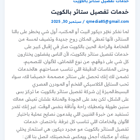
خدمات تفصيل ستائر بالكويت
خدمات تفصيل ستائر بالكويت
qmedia85@gmail.com
/
سبتمبر 30, 2025
لما نفكر نغيّر ديكور البيت أو المكتب، أول شي يخطر على بالنا
الستائر، لأنها تعطي المكان روح جديدة وتضيف لمسة من
الفخامة والراحة. الحين بالكويت صار في إقبال كبير على
خدمات تفصيل ستائر بالكويت، لأن الناس يفضلون يختارون
كل شي على ذوقهم، من نوع القماش، للألوان، للتصميم،
وحتى المقاسات الدقيقة اللي تناسب مساحتهم. هالخدمات
تضمن لك إنك تحصل على ستائر مصممة خصيصًا لك، سواء
تحب الستايل الكلاسيكي الفخم أو المودرن العصري
البسيط.الميزة إن شركة تفصيل ستائر بالكويت ما تركز بس
على الشكل، لكن بعد على الجودة والمتانة علشان تعيش معاك
سنين طويلة وتعطيك راحة وأناقة بنفس الوقت. غير إنك تقدر
تستفيد من خبرة الفنيين اللي يقدمون نصايح عملية باختيار
الألوان والخامات اللي تناسب كل غرفة. باختصار، خدمات
تفصيل الستائر بالكويت مو مجرد ديكور، هي استثمار يخلي
بيتك أو مكتبك أجمل ويعكس شخصيتك. اتصل بنا الان :