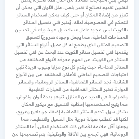
للفنيين تقديم نصائح لا تقدر بثمن، مثل الألوان التي يمكن أن
تعزز من إضاءة المكان أو حتى كيف يمكن استخدام الستائر
للتحكم في الخصوصية. لذلك، يُعتبر فني تفصيل الستائر
بالكويت ليس مجرد عامل مساعد، بل هو شريك في تحسين
المساحات الداخلية، مما يجعل وجوده ضروريًا لتحقيق
التصميم المثالي الذي يطمح له كل عميل. أنواع الستائر التي
يقدمها فني تفصيل ستائر الكويت عند البحث عن فني تفصيل
الستائر في الكويت، من المهم معرفة الأنواع المختلفة من
الستائر المتاحة، حيث يقدم كل نوع مزايا وعيوب فريدة تلبي
احتياجات التصميم الداخلي للأماكن المختلفة. من بين الأنواع
الشائعة، نجد الستائر القماشية، الستائر الرومانية، والستائر
الدوارة. تعتبر الستائر القماشية من الخيارات التقليدية
والمرغوبة في العديد من المنازل. تتوفر بعدة ألوان ونقوش،
مما يتيح لمستخدميها إمكانية التنسيق مع ديكور المكان
بشكل سهل. تدعم الستائر القماشية إضفاء جو دافئ ومريح،
لكنها قد تتطلب صيانة دورية مثل الغسيل والتنظيف، مما
يجعلها أقل ملاءمة للأماكن ذات الاستخدام العالي. أما الستائر
الرومانية، فهي تجمع بين الأناقة والوظيفية. يتم تصميمها من