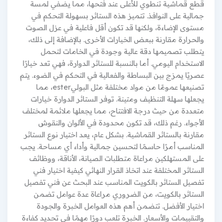
قطع قماشية تنطوي للأعلى عند فتحها، مما يضفي لمسة
جمالية على النوافذ. تتميز هذه الستائر بسهولة التحكم في
مستوى الإضاءة، ولكنها قد تكون أقل فاعلية في عزل الصوت
والحرارة مقارنة ببعض الخيارات الأخرى. بالإضافة إلى ذلك،
يتطلب تصميمها دقة عالية وجودة في الخامات لتحمل
الاستخدام اليومي. أما بالنسبة للستائر الدوارة، فهي تعد خيارًا
عصريًا يمزج بين البساطة والفعالية في التحكم في الضوء. يتم
تصنيعها عمومًا من مواد مختلفة مثل البوليester، مما
يجعلها سهلة التنظيف ومتينة. توفر الستائر الدوارة خيارات
متعددة من حيث درجة الافتتاح، مما يجعلها ملائمة لمختلف
الأجواء. رغم ذلك، قد تكون محدودة في الألوان والنقوش
مقارنة بالستائر القماشية. بشكل عام، يعد اختيار نوع الستائر
المناسب أمرًا حاسمًا لتحسين جمالية وأداء أي مساحة. يجب
على المستهلكين مراعاة متطلبات الصيانة، الأناقة، ووظائف
الستائر المختلفة عند اتخاذ القرار النهائي كيفية اختيار فني
تفصيل الستائر بالكويت المناسب عند البحث عن فني تفصيل
الستائر بالكويت، من الضروري مراعاة عدة عوامل تضمن
اختيار الأفضل. تتضمن أهم هذه العوامل الخبرة والجودة
والتقييمات والأسعار. الخبرة تلعب دورًا مهمًا في تحديد كفاءة