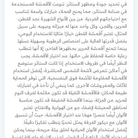
في تحديد جودة ومظهر الستائر. تنوعت الأقمشة المستخدمة
في صناعة الستائر، مما يمنح العملاء خيارات واسعة تتناسب
مع احتياجاتهم الفردية. من بين الأنواع الشهيرة نجد القطن،
الحرير، واللجن، وكل واحد منها له ميزاته وعيوبه. على سبيل
المثال، تعتبر أقمشة القطن خيارًا مثاليًا للاستخدام اليومي،
بفضل قدرتها العالية على امتصاص الرطوبة وسهولة غسلها.
بينما تتمتع أقمشة الحرير بمظهرها الفاخر، إلا أنها تتطلب
رعاية خاصة للحفاظ على حالتها. عند اختيار الأقمشة، يجب
النظر أيضًا في ظروف الاستخدام. إذا كانت الستائر ستوضع
في أماكن تتعرض لأشعة الشمس المباشرة، يُفضل استخدام
الأقمشة المقاومة للأشعة فوق البنفسجية، التي توفر الحماية
للأثاث والمفروشات الأخرى. كما ينبغي أن تأخذ في اعتبارك
طبيعة المكان؛ فالأقمشة الثقيلة قد تكون ملائمة لغرف النوم
للمزيد من العزلة، بينما الأقمشة الخفيفة قد تكون مناسبة
لمناطق المعيشة لإضفاء جو من الهواءية والانفتاح. تعتبر
الألوان أيضًا عنصرًا مهمًا عند اختيار الأقمشة، حيث أن تنسيق
الألوان مع ديكور الغرفة يمثل تحديًا يتطلب تفكيرًا دقيقًا.
يُفضل استخدام الألوان الحيادية لخلق بيئة مريحة، بينما يمكن
استخدام الألوان الزاهية أو النقوش لجذب الانتباه وإضافة لمسة