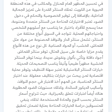
في تحسين المظهر العام للمنازل والمكاتب في هذه المنطقة
الحيوية من الكويت. تملك الستائر القدرة على تعزيز الجمالية
الداخلية، بالإضافة إلى توفير الخصوصية والتحكم في دخول
الضوء. تعتبر الاختيارات المتاحة من الستائر متعددة ومتنوعة،
مما يسمح للأفراد باختيار ما يتناسب مع أسلوبهم الشخصي
واحتياجاتهم العملية. تتواجد في السوق أنواع مختلفة من
الستائر، تشمل ستائر الدار والنوافذ المصنوعة من مواد مثل
القماش، الخشب، أو المواد الصناعية. كل نوع من هذه الأنواع
يقدم مزايا خاصة؛ على سبيل المثال، توفر ستائر القماش
أجواء دافئة وتأتي بألوان ونقوش عديدة، بينما توفر الستائر
الخشبية مظهراً طبيعياً وأنيقاً يناسب التصميمات الحديثة.
خيارات الستائر البلاستيكية تعتبر سهلة التنظيف وتوفر عملية
اقتصادية لمن يبحث عن خيارات بتكاليف معقولة. عند اختيار
الستائر المناسبة، من المهم أخذ الاعتبار في حجم النوافذ،
وأساليب الديكور السائدة، وكذلك مستويات الضوء المطلوبة.
هناك أيضاً اعتبارات تتعلق بالميزانية، حيث تتراوح أسعار
الستائر بحسب النوع والمادة المستخدمة. لذلك، ينبغي
للمتسوقين دراسة الخيارات المتاحة بعناية لضمان تحقيق
أقصى استفادة من اختياراتهم. علاوة على ذلك، توفر ستائر