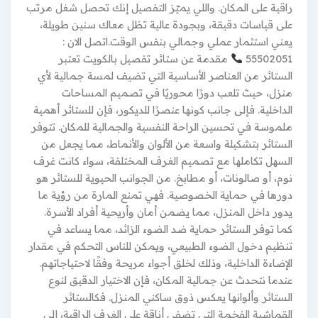
راقية على المكان. واللي يميّز التفصيل إنك تحصل شغل مرتب
على قياسات دقيقة، وبجودة عالية تظل معاك سنين طويلة،
يعني استثمار عملي وجمالي بنفس الوقت.اتصل الان :
55502051
مقدمة عن ستائر تفصيل بالكويت تعتبر
الستائر من العناصر الأساسية التي تضيف لمسة جمالية لأي
منزل، حيث تلعب دورًا محوريًا في تصميم المساحات
الداخلية. فإلى جانب كونها عنصرًا للديكور، فإن للستائر أهمية
ملموسة في تحسين الراحة النفسية والجمالية للمكان. تتوفر
الستائر بتشكيلة واسعة من الألوان والأنماط، مما يجعل من
السهل تكاملها مع تصميم الغرف المختلفة، سواء كانت غرف
نوم، أو صالونات، أو مطابخ. من الجوانب الحيوية للستائر هو
دورها في حماية الخصوصية. فهي تمنع المارة من رؤية ما
يدور داخل المنزل، مما يضمن أمان وأريحية أفراد الأسرة.
كما توفر الستائر حماية ضد الضوء الزائد، مما يساعد في
تنظيم دخول الضوء الطبيعي، ويمكن للناس التحكم في مقدار
الإضاءة الداخلية، وذلك لخلق أجواء مريحة وفقًا لاحتياجاتهم.
عندما نتحدث عن جمالية المكان، فإن الاختيار الدقيق لنوع
الستائر وألوانها يعكس ذوق ساكني المنزل. فكالستائر
القماشية الفخمة التي تضفي أناقة على الغرف الراقية، إلى