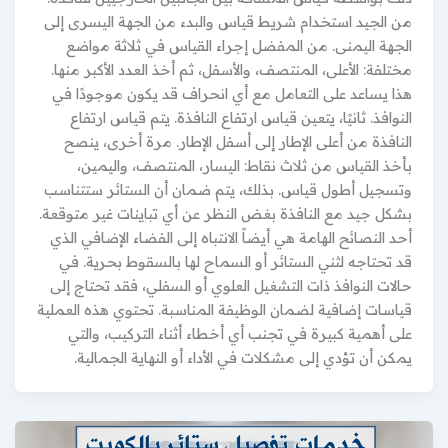
من الجيد استخدام شريط قياس والبدء من الجهة اليسرى إلى
الجهة اليمنى. من المفضل إجراء القياس في ثلاثة مواضع
مختلفة: الأعلى، المنتصف، والأسفل، ثم أخذ العدد الأكبر منها.
هذا يساعد على التعامل مع أي انحراف قد يكون موجودًا في
النوافذ. ثانيًا، يتعين قياس ارتفاع النافذة. يتم قياس ارتفاع
النافذة من أعلى الإطار إلى أسفل الإطار. مرة أخرى، ينصح
بأخذ القياس من ثلاث نقاط: اليسار، المنتصف، واليمين،
وتسجيل أطول قياس. بذلك، يتم ضمان أن الستائر ستتناسب
بشكل جيد مع النافذة بغض النظر عن أي تباينات غير متوقعة.
أحد النصائح الهامة هي أيضاً الانتباه إلى الفضاء الإضافي الذي
قد تحتاجه لثني الستائر أو السماح لها بالسقوط بحرية. في
حالات النوافذ ذات التشغيل العلوي أو السفلي، فقد تحتاج إلى
قياسات إضافية لضمان الوظيفة المناسبة. تحتوي هذه العملية
على أهمية كبيرة في تجنب أي أخطاء أثناء التركيب، والتي
يمكن أن تؤدي إلى مشكلات في الأداء أو النهاية الجمالية.