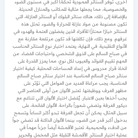
أخرى، توفر الستائر العمودية تحكمًا أكبر في مستوى الضوء
والخصوصية، مما يجعلها مثالية للمكاتب والمنازل الحديثة.
بالإضافة إلى ذلك، هناك ستائر البلوك أو الستائر العازلة، التي
تكون مصنوعة من مواد عازلة للحرارة والضوء. تمثل هذه
الستائر خيارًا ممتازًا للأفراد الذين يفضلون العتمة والهدوء في
غرفهم. ومع ذلك، فإن تكلفتها قد تكون مرتفعة مقارنة مع
الأنواع التقليدية. في النهاية، يعتمد اختيار نوع الستائر المناسب
في صباح السالم على الذوق الشخصي واحتياجات الفضاء. من
المهم تقييم الفوائد والعيوب لكل نوع، مما يعزز القدرة على
اتخاذ قرار مدروس في إعداد المساحات المحلية. كيفية اختيار
ستائر صباح السالم المناسبة عند اختيار ستائر صباح السالم
المناسبة، يجب مراعاة العديد من العوامل التي تؤثر على
مظهر الغرف ووظيفتها. تعتبر الألوان من أولى العناصر التي
يجب أخذها بعين الاعتبار. يُفضل اختيار الألوان التي تتناغم مع
ديكور الغرفة وتضفي شعوراً بالراحة. الألوان الفاتحة، على
سبيل المثال، يمكن أن تجعل الغرفة تبدو أكثر اتساعاً وتسمح
بدخول أكبر قدر من الضوء، بينما الألوان الداكنة قد تضفي جواً
من الدفء والحميمية. تعتبر الأقمشة أيضاً جزءاً مهماً في
عملية اختيار الستائر. الأقمشة الثقيلة مثل المخمل والحرير