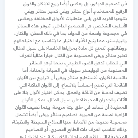
في تصميم الديكور، بل يعكس أيضًا روح الابتكار والذوق
الرفيع للمستخدم. أنواع ستائر ويفي تتميز ستائر ويفي
بتنوعها الفريد الذي يلبي متطلبات الأذواق المختلفة ويعكس
الأسلوب الشخصي في التصميم الداخلي. تتوفر هذه الستائر
في مجموعة واسعة من المواد، بما في ذلك القطن، والكتان،
والبوليستر، مما يتيح للأفراد اختيار ما يتناسب مع احتياجاتهم
ووظائفهم. تتمتع كل مادة بمزاياها الخاصة؛ على سبيل المثال،
تعتبر ستائر ويفي المصنوعة من الكتان خياراً مثالياً للغرف
التي تتطلب تدفق الضوء الطبيعي، بينما توفر الستائر
المصنوعة من البوليستر سهولة في الصيانة والمتانة. أما
بالنسبة للألوان، فتستطيع ستائر ويفي أن تتراوح بين الألوان
الفاتحة التي تمنح إحساساً بالاتساع، إلى الألوان الداكنة التي
تضيف لمسة من الأناقة والعمق. يمكن اختيار الألوان بناءً على
الأثاث والجدران المحيطة؛ على سبيل المثال، يمكن للألوان
المحايدة أن تساعد في خلق بيئة مريحة، بينما تضيف الألوان
الزاهية لمسة من الحيوية. تصاميم ستائر ويفي أيضاً تشمل
مجموعة متنوعة من الأنماط، منها النماذج البسيطة والنظيفة،
وذلك لتناسب الغرف ذات الطابع العصري، أو التصاميم
المزخرفة التي تلائم المساحات الكلاسيكية. عند اختيار نوع