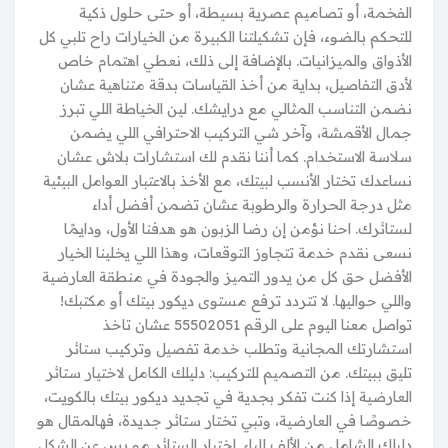
الفخمة، أو تصاميم عصرية بسيطة، أو حتى حلول ذكية
للتحكم بالضوء، فإن تشكيلتنا الكبيرة من الخيارات راح تلبي كل
الأذواق والميزانيات. بالإضافة إلى ذلك، نعطي اهتمام خاص
لأدق التفاصيل، بداية من أخذ القياسات بدقة متناهية عشان
نضمن التناسب المثالي مع درايشك. لين الخياطة اللي تبرز
جمال الأقمشة، وآخر شي التركيب الاحترافي اللي يضمن
سلاسة الاستخدام. كما أننا نقدم لك استشارات بلاش عشان
نساعدك تختار الأنسب لبيتك، مع الأخذ بالاعتبار العوامل البيئية
مثل درجة الحرارة والرطوبة عشان تضمن أفضل أداء
لستائرك. احنا نؤمن إن رضا الزبون هو هدفنا الأول، ودايمًا
نسعى نقدم خدمة تتجاوز التوقعات، وهذا اللي يخلينا الخيار
الأفضل حق كل من يدور التميز والجودة في منطقة العارضية
واللي حواليها. لا تتردد ترفع مستوى ديكور بيتك أو مكتبك!
تواصل معنا اليوم على الرقم 55502051 عشان تاخذ
استشارتك المجانية وتطلب خدمة تفصيل وتركيب ستائر
تليق ببيتك. من التصميم للتركيب: دليلك الكامل لاختيار ستائر
العارضية إذا كنت تفكر بجدية في تجديد ديكور بيتك بالكويت،
خصوصًا في العارضية، وتبي تختار ستائر جديدة، فهالمقال هو
دليلك الشامل من الألف للياء. اختيار الستائر مو بس عن الشكل