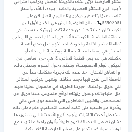
ستائر العارضية تزيّن بيتك بالكويت! تفصيل وتركيب احترافي
لأجود أنواع الستائر العصرية والذكية. جودة، أناقة، وأسعار
تناسب ميزانيتك. غير ديكور بيتك اليوم. اتصل الآن على
55502051
ستائر العارضية: ليش هي الخيار الأول لبيوت
الكويت؟ ان كنت تبحث عن خدمة تفصيل وتركيب ستائر في
منطقة العارضية بالكويت، فأنت في المكان الصحيح اللي يلبي
تطلعاتك نحو الأناقة والجودة. احنا نفهم عدل مدى أهمية
الستائر في إضفاء لمسة جمالية ووظيفية على بيتك أو
مكتبك. هي مو بس قطعة قماش، لأ، هي جزء أساسي من
الديكور. توفر الخصوصية، وتنظم دخول الضوء، وتعطي دفء
أو انتعاش للمكان. احنا نقدم لك تجربة متكاملة تبدأ من
اللحظة اللي تقرر فيها تجدد مكانك، وتنتهي بتركيب الستائر
اللي تفوق توقعاتك. خبرتنا الطويلة في هالمجال تخلينا نفهم
أدق احتياجاتك ونحول رؤيتك لواقع ملموس. عندنا فريق من
المصممين والفنيين الشاطرين اللي عندهم ذوق فني عالي
وقدرة مو طبيعية على تنفيذ أصعب التصاميم. علاوة على ذلك،
نستعمل أحدث التقنيات وأجود أنواع الأقمشة اللي نستوردها
عشان نضمن لك متانة تدوم طويلاً وألوان زاهية ما تبهت مع
الوقت. سواء كنت تدور على ستائر العارضية الكلاسيكية