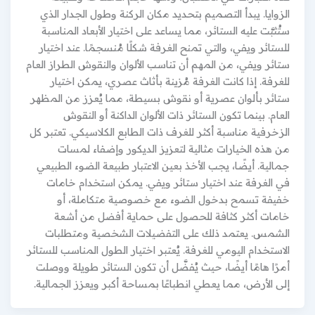
الزوايا. يبدأ التصميم بتحديد مكان الركنة وطول الجدار الذي
ستُثبَّت عليه الستائر، مما يساعد على اختيار الأبعاد المناسبة
للستائر ويفي، والتي تمنح الغرفة شكلًا مُنسجمًا. عند اختيار
ستائر ويفي، من المهم أن تناسب الألوان والنقوش الطراز العام
للغرفة. إذا كانت الغرفة مُزينة بأثاث عصري، يمكن اختيار
ستائر بألوان عصرية أو نقوش بسيطة، مما يُعزز من المظهر
العام. بينما تكون الستائر ذات الألوان الداكنة أو النقوش
الزخرفية مناسبة أكثر للغرف ذات الطابع الكلاسيكي. تعتبر كل
من هذه الخيارات مثالية لتعزيز الديكور وإضفاء لمسات
جمالية. أيضًا، يجب الأخذ بعين الاعتبار طبيعة الضوء الطبيعي
في الغرفة عند اختيار ستائر ويفي. يمكن استخدام خامات
خفيفة تسمح بدخول الضوء مع خصوصية متكاملة، أو
خامات أكثر كثافة للحصول على حماية أفضل من أشعة
الشمس. يعتمد ذلك على التفضيلات الشخصية ومتطلبات
الاستخدام اليومي للغرفة. يُعتبر اختيار الطول المناسب للستائر
أمرًا هامًا أيضًا، حيث يُفضَّل أن تكون الستائر طويلة ووصلت
إلى الأرض، مما يعطي انطباعًا بمساحة أكبر ويعزز الجمالية.