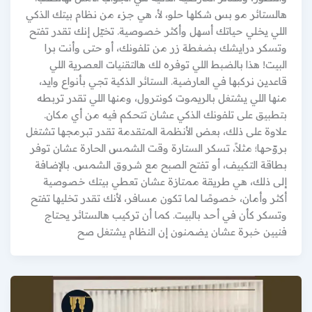
هالستائر مو بس شكلها حلو، لأ، هي جزء من نظام بيتك الذكي
اللي يخلي حياتك أسهل وأكثر خصوصية. تخيّل إنك تقدر تفتح
وتسكر درايشك بضغطة زر من تلفونك، أو حتى وأنت برا
البيت! هذا بالضبط اللي توفره لك هالتقنيات العصرية اللي
قاعدين نركبها في العارضية. الستائر الذكية تجي بأنواع وايد،
منها اللي يشتغل بالريموت كونترول، ومنها اللي تقدر تربطه
بتطبيق على تلفونك الذكي عشان تتحكم فيه من أي مكان.
علاوة على ذلك، بعض الأنظمة المتقدمة تقدر تبرمجها تشتغل
بروّحها؛ مثلاً، تسكر الستارة وقت الشمس الحارة عشان توفر
بطاقة التكييف، أو تفتح الصبح مع شروق الشمس. بالإضافة
إلى ذلك، هي طريقة ممتازة عشان تعطي بيتك خصوصية
أكثر وأمان، خصوصًا لما تكون مسافر، لأنك تقدر تخليها تفتح
وتسكر كأن في أحد بالبيت. كما أن تركيب هالستائر يحتاج
فنيين خبرة عشان يضمنون إن النظام يشتغل صح