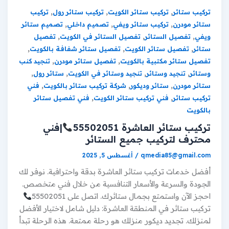
,
,
,
تركيب ستائر
تركيب ستائر الكويت
تركيب ستائر رول
تركيب
,
,
,
ستائر مودرن
تركيب ستائر ويفي
تصميم داخلي
تصميم ستائر
,
,
,
ويفي
تفصيل الستائر
تفصيل الستائر في الكويت
تفصيل
,
,
,
ستائر
تفصيل ستائر الكويت
تفصيل ستائر شفافة بالكويت
,
,
تفصيل ستائر مكتبية بالكويت
تفصيل ستائر مودرن
تنجيد كنب
,
,
,
,
وستائر
تنجيد وستائر
تنجيد وستائر في الكويت
ستائر رول
,
,
,
ستائر مودرن
ستائر وديكور
شركة تركيب ستائر بالكويت
فني
,
,
تركيب ستائر
فني تركيب ستائر الكويت
فني تفصيل ستائر
بالكويت
تركيب ستائر العاشرة 55502051
|فني
محترف لتركيب جميع الستائر
qmedia85@gmail.com
/
أغسطس 5, 2025
أفضل خدمات تركيب ستائر العاشرة بدقة واحترافية. نوفر لك
الجودة والسرعة والأسعار التنافسية من خلال فني متخصص.
احجز الآن واستمتع بجمال ستائرك. اتصل على 55502051
تركيب ستائر في المنطقة العاشرة: دليل شامل لاختيار الأفضل
لمنزلك. تجديد ديكور منزلك هو رحلة ممتعة. هذه الرحلة تبدأ