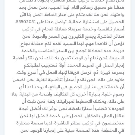
هدفنا هو تحقيق رضاكم التام. لهذا السبب، نحن نعمل بجد
واجتهاد. نحن هنا لخدمتكم على مدار الساعة. اتصل بنا الآن
للحصول على استشارة مجانية. تواصل معنا على 55502051.
أسعار تنافسية وخدمة سريعة: معادلة النجاح في تركيب
ستائر العاشرة. يجمع الكثيرون بين السعر والجودة. نحن
نؤمن أن كلاهما مهم. لهذا السبب، نقدم لكم معادلة نجاح
فريدة. هذه المعادلة تجمع بين السعر المناسب والخدمة
السريعة. نحن نعلم أن الوقت ثمين. بلا شك، نحن نقدّر أهمية
إنجاز العمل في الموعد المحدد. أولاً، نستجيب لطلباتكم
بسرعة كبيرة. ثم، نرسل فريقنا لإنهاء العمل في أسرع وقت.
علاوة على ذلك، نحن نقدم أسعاراً تنافسية للغاية. نحن نضمن
أن خدماتنا في متناول الجميع. في الواقع، لا يوجد لدينا أي
رسوم خفية. بعبارة أخرى، كل التكاليف واضحة من البداية. بناءً
على ذلك، يمكنك التخطيط لميزانيتك بثقة. نحن نثبت أن
الجودة لا تتطلب أسعارًا باهظة. نحن نوفر لك أفضل قيمة
مقابل المال. بالمقابل، تحصل على خدمة لا مثيل لها. نحن
متخصصون في تركيب ستائر العاشرة. لدينا سمعة ممتازة
في المنطقة. هذه السمعة مبنية على إنجازنا للوعود. نحن