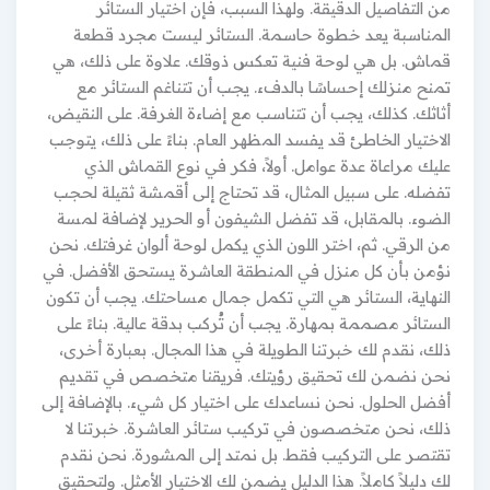
من التفاصيل الدقيقة. ولهذا السبب، فإن اختيار الستائر
المناسبة يعد خطوة حاسمة. الستائر ليست مجرد قطعة
قماش. بل هي لوحة فنية تعكس ذوقك. علاوة على ذلك، هي
تمنح منزلك إحساسًا بالدفء. يجب أن تتناغم الستائر مع
أثاثك. كذلك، يجب أن تتناسب مع إضاءة الغرفة. على النقيض،
الاختيار الخاطئ قد يفسد المظهر العام. بناءً على ذلك، يتوجب
عليك مراعاة عدة عوامل. أولاً، فكر في نوع القماش الذي
تفضله. على سبيل المثال، قد تحتاج إلى أقمشة ثقيلة لحجب
الضوء. بالمقابل، قد تفضل الشيفون أو الحرير لإضافة لمسة
من الرقي. ثم، اختر اللون الذي يكمل لوحة ألوان غرفتك. نحن
نؤمن بأن كل منزل في المنطقة العاشرة يستحق الأفضل. في
النهاية، الستائر هي التي تكمل جمال مساحتك. يجب أن تكون
الستائر مصممة بمهارة. يجب أن تُركب بدقة عالية. بناءً على
ذلك، نقدم لك خبرتنا الطويلة في هذا المجال. بعبارة أخرى،
نحن نضمن لك تحقيق رؤيتك. فريقنا متخصص في تقديم
أفضل الحلول. نحن نساعدك على اختيار كل شيء. بالإضافة إلى
ذلك، نحن متخصصون في تركيب ستائر العاشرة. خبرتنا لا
تقتصر على التركيب فقط. بل نمتد إلى المشورة. نحن نقدم
لك دليلاً كاملاً. هذا الدليل يضمن لك الاختيار الأمثل. ولتحقيق