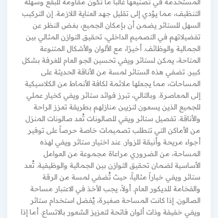
المستخدمة في تصنيعها غالباً ما تكون مقاومة للبقع وسهلة
التنظيف، مما يؤدي إلى تقليل جهد العناية اللازمة. إن التركيب
السهل للستائر يضمن أن بإمكان الجميع، بغض النظر عن
تفضيلاتهم في التصميم الداخلي، تحقيق التوازن المثالي بين
الجمالية والوظائف. أخيرًا، مع الألوان والأشكال المتنوعة
المتاحة، يمكن لستائر ويفي تحسين الجو العام للغرفة بشكل
كبير. تضفي هذه الستائر لمسة من الأناقة الحديثة على
المساحات، مما يجعلها ملائمة لكافة الأنماط من الكلاسيكية
إلى المعاصرة. وبالتالي، تبرز فوائد ستائر ويفي كخيار عملي
للجميع الذين يسعون لتزيين منازلهم بطريقة تعزز الراحة
والأناقة. تفصيل ستائر ويفي للصالونات تُعد صالونات المنزل
من الأماكن التي تتطلب تصميمات خاصة حرصاً على توفير
أجواء مريحة وأنيقة للزوار. عند اختيار ستائر ويفي لهذه
المساحة، من الضروري مراعاة مجموعة من العوامل
الأساسية لضمان تحقيق التوازن بين الجمالية والوظيفية. تُعد
ستائر ويفي خياراً مثالياً، حيث تُضفي لمسة من الرقة
والفخامة للديكور العام. أولاً، يجب الأخذ في الاعتبار مساحة
الصالون. إذا كانت المساحة صغيرة، يُفضل استخدام ستائر
ويفي خفيفة وذات ألوان فاتحة لتعزيز الشعور بالاتساع. أما إذا