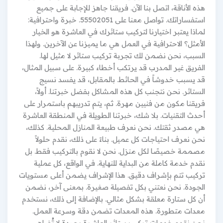
هذه الأناقة، اتصل بنا الآن. فريقنا جاهز للإجابة على جميع
استفساراتك. تواصل معنا على 55502051. خبرة واحترافية:
لماذا يعتبر اختيارنا لتركيب ستائرك في العاشرة هو الخيار
الأمثل؟ الاحترافية في العمل هي ما يميزنا عن الآخرين. ولهذا
السبب، نحن نضمن لك تجربة تركيب ستائر لا مثيل لها.
الفريق غير المدرب قد يرتكب أخطاء كبيرة. على سبيل المثال،
قد يسبب خدوشاً في الحائط. بالمقابل، قد يفسد نسيج
الستائر. نحن نتجنب كل هذه المشاكل بفضل خبرتنا. أولاً،
فريقنا مكون من فنيين مهرة. ثم، يتم تدريبهم باستمرار على
أحدث التقنيات. بلا شك، خبرتنا الطويلة في المنطقة العاشرة
هي مصدر ثقتك. نحن نعرف طبيعة المنازل المحلية. كذلك،
نحن نعرف احتياجات كل عميل. بناءً على ذلك، نقدم حلولاً
مصممة خصيصًا لكل منزل. نحن لا نقوم بالتركيب فقط. بل
نقدم خدمة كاملة من البداية للنهاية. في الواقع، كل عملية
تركيب تتم بإشراف دقيق. هذا الإشراف يضمن أعلى مستويات
الجودة. نحن نعتني بكل تفصيلة صغيرة. بمعنى آخر، نضمن
أن كل ستارة معلقة بشكل مثالي. بالإضافة إلى ذلك، نستخدم
معدات متطورة. هذه المعدات تضمن دقة وسرعة العمل.
نحن نقدم خدمات تركيب ستائر العاشرة بجودة لا تُضاهى.