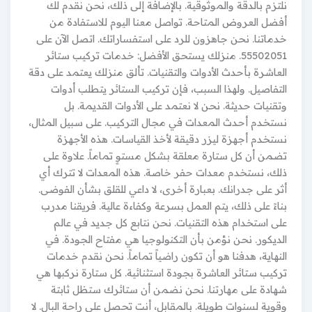
نلتزم بالدقة والموثوقية. بالإضافة إلى ذلك، نحن نقدم لك
أفضل العروض المتاحة. تواصل معنا اليوم للاستفادة من
خدماتنا. نحن جاهزون للرد على استفساراتك. اتصل الآن على
55502051. منزلك يستحق الأفضل: خدمات تركيب ستائر
العاشرة بأحدث الأدوات والتقنيات. تألق منزلك يعتمد على دقة
التفاصيل. ولهذا السبب، فإن تركيب الستائر يتطلب أدوات
وتقنيات حديثة. نحن لا نعتمد على الأدوات القديمة. بل
نستخدم أحدث المعدات في مجال التركيب. على سبيل المثال،
نستخدم أجهزة ليزر دقيقة لأخذ القياسات. هذه الأجهزة
تضمن أن كل ستارة معلقة بشكل مستوٍ تماماً. علاوة على
ذلك، نستخدم معدات حفر خاصة. هذه المعدات لا تترك أي
أثر على جدرانك. بعبارة أخرى، لا داعي للقلق بشأن الفوضى.
بناءً على ذلك، يتم العمل بسرعة وكفاءة عالية. فريقنا مدرب
على استخدام هذه التقنيات. نحن نتابع كل جديد في عالم
الديكور. نحن نؤمن بأن التكنولوجيا هي مفتاح الجودة. في
النهاية، هدفنا هو أن تكون راضياً تماماً. نحن نقدم خدمات
تركيب ستائر العاشرة بجودة استثنائية. كل ستارة نركبها هي
شهادة على مهارتنا. نحن نضمن أن ستائرك ستظل ثابتة
وقوية لسنوات طويلة. بالمقابل، أنت تحصل على راحة البال. لا