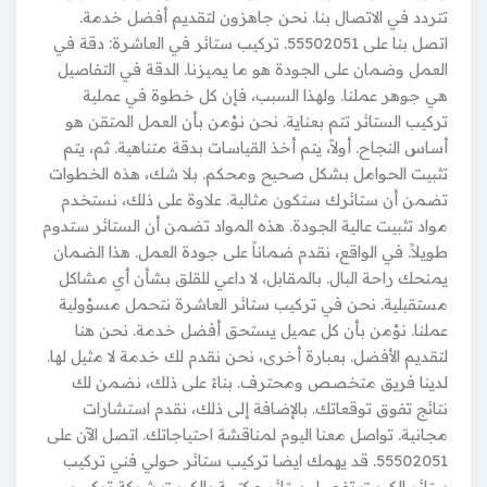
تتردد في الاتصال بنا. نحن جاهزون لتقديم أفضل خدمة.
اتصل بنا على 55502051. تركيب ستائر في العاشرة: دقة في
العمل وضمان على الجودة هو ما يميزنا. الدقة في التفاصيل
هي جوهر عملنا. ولهذا السبب، فإن كل خطوة في عملية
تركيب الستائر تتم بعناية. نحن نؤمن بأن العمل المتقن هو
أساس النجاح. أولاً، يتم أخذ القياسات بدقة متناهية. ثم، يتم
تثبيت الحوامل بشكل صحيح ومحكم. بلا شك، هذه الخطوات
تضمن أن ستائرك ستكون مثالية. علاوة على ذلك، نستخدم
مواد تثبيت عالية الجودة. هذه المواد تضمن أن الستائر ستدوم
طويلاً. في الواقع، نقدم ضماناً على جودة العمل. هذا الضمان
يمنحك راحة البال. بالمقابل، لا داعي للقلق بشأن أي مشاكل
مستقبلية. نحن في تركيب ستائر العاشرة نتحمل مسؤولية
عملنا. نؤمن بأن كل عميل يستحق أفضل خدمة. نحن هنا
لتقديم الأفضل. بعبارة أخرى، نحن نقدم لك خدمة لا مثيل لها.
لدينا فريق متخصص ومحترف. بناءً على ذلك، نضمن لك
نتائج تفوق توقعاتك. بالإضافة إلى ذلك، نقدم استشارات
مجانية. تواصل معنا اليوم لمناقشة احتياجاتك. اتصل الآن على
55502051. قد يهمك ايضا تركيب ستائر حولي فني تركيب
ستائر الكويت تفصيل ستائر مكتبية بالكويت شركة تركيب