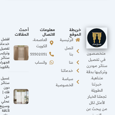
خريطة
معلومات
أحدث
الموقع
الاتصال
المقالات
افضل
الرئيسية
العاصمة،
خدمات
الكويت
اتصل
تفصيل
متخصصون
وتركيب
بنا
55502051
ستائر
في تفصيل
عنا
واتساب
الجهراء
ستائر مودرن
بالكويت
خدماتنا
وتركيبها بدقة
متناهية.
غسيل
سياسة
ستائر
خبرتنا
الخصوصية
دون
الطويلة
فك |
تجعلنا الخيار
حل
عملي
الأمثل لكل
وسريع
من يبحث عن
لأناقة
التميز