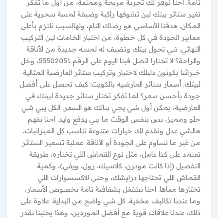
تامة. احنا نوفر لك تجربة مريحة وممتعة، من أول ما تفكر
تغير ستائر بيتك لين تشوفها راكبة وضيفة لمسة سحرية على
المكان. هدفنا الأساسي هو رضاك التام، ولهالسبب نلتزم بأعلى
معايير الجودة في كل خطوة، من اختيار الخامات لين التركيب
النهائي. تبي تحول بيتك وتضيف له لمسة جديدة من الأناقة
والراحة؟ لا تحتار! اتصل فينا اليوم على الرقم 55502051، وخل
خبرائنا يكونون دليلك لاختيار وتركيب ستائر العارضية المثالية
لبيتك. أسعار ستائر العارضية بالكويت: كيف تحصل على أفضل
جودة بأحسن سعر؟ لما تفكر تختار ستائر جديدة لبيتك في
العارضية، يمكن أول شي يجي ببالك هو السعر. الكل يبي شي
حلو ومميز، بس بنفس الوقت ما يبي يدفع وايد. احنا نفهم
هالشي عدل ونقدم لك خيارات متنوعة تناسب كل الميزانيات،
من غير ما نساوم على الجودة أو الأناقة. عملية تسعير الستائر
تعتمد على كذا عامل، مثل نوع القماش اللي تختاره، طريقة
التفصيل (إذا كانت مودرن، كلاسيك، رول، ويفي)، وكمية
القماش اللي تحتاجها درايشك، وحتى الاكسسوارات اللي
تختارها معاها. احنا نشتغل بشفافية تامة بخصوص الأسعار،
وما عندنا تكاليف مخفية. كل شي واضح من البداية. علاوة على
ذلك، عندنا علاقات قوية مع أفضل الموردين، وهذا يخلينا نقدر