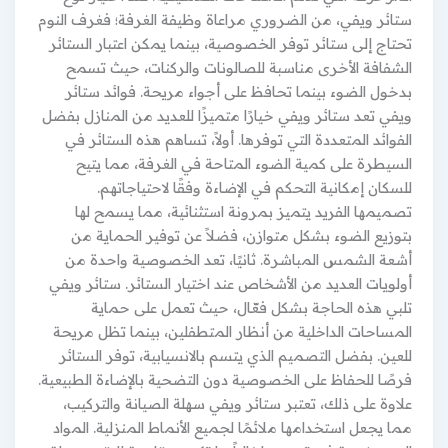
ستائر ويفي، من الضروري مراعاة وظيفة الغرفة؛ فغرف النوم
تحتاج إلى ستائر توفر الخصوصية، بينما يمكن اعتبار الستائر
الشفافة الأخرى مناسبة للصالونات والركنات، حيث تسمح
بدخول الضوء بينما تحافظ على أجواء مريحة. فوائد ستائر
ويفي تعد ستائر ويفي خيارًا متميزًا للعديد من المنازل بفضل
الفوائد المتعددة التي توفرها. أولاً، تساهم هذه الستائر في
السيطرة على كمية الضوء المتاحة في الغرفة، مما يتيح
للسكان إمكانية التحكم في الإضاءة وفقًا لاحتياجاتهم.
تصميمها الفريد يتميز بمرونة استثنائية، مما يسمح لها
بتوزيع الضوء بشكل متوازن، فضلاً عن توفير الحماية من
أشعة الشمس المباشرة. ثانيًا، تعد الخصوصية واحدة من
أولويات العديد من الأشخاص عند اختيار الستائر. ستائر ويفي
تلبي هذه الحاجة بشكل فعّال، حيث تعمل على حماية
المساحات الداخلية من أنظار المتطفلين، بينما تظل مريحة
للعين. بفضل التصميم الذي يتسم بالانسيابية، توفر الستائر
فرصًا للحفاظ على الخصوصية دون التضحية بالإضاءة الطبيعية.
علاوة على ذلك، تعتبر ستائر ويفي سهلة الصيانة والتركيب،
مما يجعل استخدامها ملائمًا لجميع الأنماط المنزلية. المواد