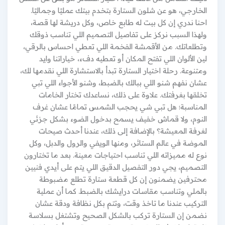
الخارجي، هو عن شلون الستارة بتخدم بيتك عمليًا وجماليًا.
احنا ندري إن كل بيت له طابع خاص، وكل دريشة لها قصة،
ولهذا السبب نركز على تفاصيل التصميم اللي تناسب ذوقك
وتطلعاتك. من الأقمشة الفخمة اللي تعطي احساس بالرقي،
لين الألوان اللي تفتح المكان أو تعطيه دفء، خياراتنا وايد
ومتنوعة. رحلة اختيار الستارة تبدأ بالاستشارة اللي نقدمها لك،
عشان نفهم شنو اللي ببالك بالضبط، وشنو الأجواء اللي تبي
تخلقها بغرفتك. علاوة على ذلك، نساعدك تختار الخامات
المناسبة؛ هل تبي شي يحجب الشمس تمامًا عشان غرف
النوم، ولا قماش خفيف يسمح بدخول الضوء بشكل جزئي
لغرفة المعيشة؟ بالإضافة إلى ذلك، عندنا أحدث صيحات
الموضة في عالم الستائر، ومنها الويفي والرول والدبل، وكل
نوع له مميزاته اللي تناسب احتياجات معينة. بعد ما تختارون
التصميم، يجي دور التفصيل الدقيق اللي يتم على أيدي فنيين
محترفين يضمنون إن كل قطعة ستارة تطلع مضبوطة
بالملي وتناسب مقاسات درايشك بالضبط. كما أن عملية
التركيب عندنا ما تاخذ وقت، وتتم بكل نظافة ودقة عشان
نضمن إن الستارة تركب بالشكل الصحيح وتشتغل بسلاسة