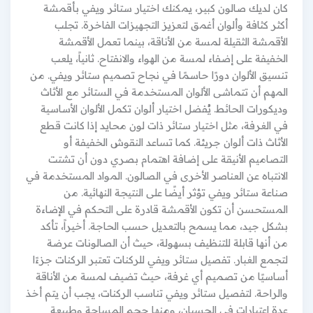
كان لديك صالون كبير، يمكنك اختيار ستائر ويفي بأقمشة
أكثر كثافة وألوان أغمق لتعزيز التجهيزات الفاخرة. تجلب
الأقمشة الثقيلة لمسة من الأناقة، بينما تعمل الأقمشة
الخفيفة على إضفاء لمسة من الهواء والانفتاح. ثانياً، يلعب
تنسيق الألوان دورًا حاسمًا في نجاح تصميم ستائر ويفي. من
المهم أن تتماشى الألوان المستخدمة في الستائر مع الأثاث
وديكورات الحائط. يُفضل اختيار ألوان تكمل الألوان الأساسية
في الغرفة، مثل اختيار ستائر ذات لون محايد إذا كانت قطع
الأثاث ذات ألوان جريئة. كما تساعد النقوش الخفيفة أو
التصاميم الأنيقة على إضافة اهتمام بصري دون أن تشتت
الانتباه عن العناصر الأخرى في الصالون. المواد المستخدمة في
صناعة ستائر ويفي تؤثر أيضًا على النتيجة النهائية. من
المستحسن أن تكون الأقمشة قادرة على التحكم في الإضاءة
بشكل جيد، مما يسمح بالتعديل حسب الحاجة. أخيراً، تأكد
من أنها قابلة للتنظيف بسهولة، حيث أن الصالونات عرضة
لتجمع الغبار. تفصيل ستائر ويفي للركنات تعتبر الركنات جزءًا
أساسيًا من تصميم أي غرفة، حيث تضيف لمسة من الأناقة
والراحة. لتفصيل ستائر ويفي تناسب الركنات، يجب أن يتم أخذ
عدة اعتبارات في الحسبان، ومنها حجم المساحة وطبيعة