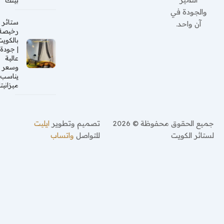
بيتك
والجودة في
ستائر
آن واحد.
رخيصة
بالكويت
| جودة
عالية
وسعر
يناسب
ميزانيتك
جميع الحقوق محفوظة © 2026
تصميم وتطوير
ايليت
لستائر الكويت
للتواصل
واتساب