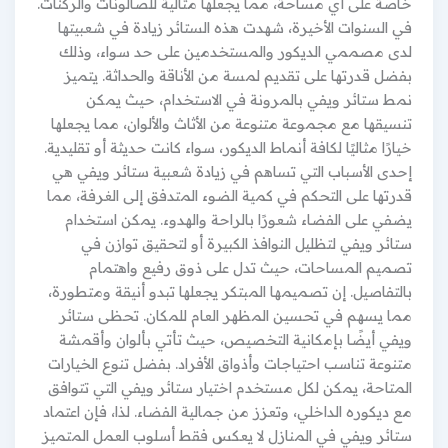
خاصة على أي مساحة، مما يجعلها مثالية للصالونات والركنات.
في السنوات الأخيرة، شهدت هذه الستائر زيادة في شعبيتها
لدى مصممي الديكور والمستخدمين على حد سواء، وذلك
بفضل قدرتها على تقديم لمسة من الأناقة والحداثة. يتميز
نمط ستائر ويفي بالمرونة في الاستخدام، حيث يمكن
تنسيقها مع مجموعة متنوعة من الأثاث والألوان، مما يجعلها
خيارًا مثاليًا لكافة أنماط الديكور، سواء كانت حديثة أو تقليدية.
إحدى الأسباب التي تساهم في زيادة شعبية ستائر ويفي هي
قدرتها على التحكم في كمية الضوء المتدفق إلى الغرفة، مما
يضفي على الفضاء شعورًا بالراحة والهدوء. يمكن استخدام
ستائر ويفي لتظليل النوافذ الكبيرة أو لتحقيق توازن في
تصميم المساحات، حيث تدل على ذوق رفيع واهتمام
بالتفاصيل. إن تصميمها المبتكر يجعلها تبدو أنيقة ومتطورة،
مما يسهم في تحسين المظهر العام للمكان. تحظى ستائر
ويفي أيضًا بإمكانية التخصيص، حيث تأتي بألوان وأقمشة
متنوعة تناسب احتياجات وأذواق الأفراد. بفضل تنوع الخيارات
المتاحة، يمكن لكل مستخدم اختيار ستائر ويفي التي تتوافق
مع ديكوره الداخلي، وتعزز من جمالية الفضاء. لذا، فإن اعتماد
ستائر ويفي في المنازل لا يعكس فقط أسلوب العمل المتميز