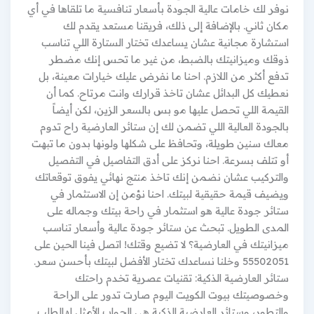
نوفر لك خامات عالية الجودة بأسعار تنافسية ما تلقاها في أي
مكان ثاني. بالإضافة إلى ذلك، فريقنا مستعد يقدم لك
استشارة مجانية عشان يساعدك تختار الستارة اللي تناسب
ذوقك وميزانيتك بالضبط، من غير ما تحس إنك مضطر
تدفع أكثر من اللازم. احنا ما نفرض عليك خيارات معينة، بل
نعطيك كل البدائل عشان تاخذ قرارك وانت مرتاح. كما أن
القيمة اللي تحصل عليها مو بس بالسعر الزين، لكن أيضاً
بالجودة العالية اللي تضمن لك إن ستائر العارضية راح تدوم
معاك سنين طويلة، وتحافظ على شكلها ولونها بدون ما تبهت
أو تتلف بسرعة. احنا نركز على أدق التفاصيل في التفصيل
والتركيب عشان نضمن إنك تاخذ منتج نهائي يفوق توقعاتك
ويضيف قيمة حقيقية لبيتك. احنا نؤمن إن الاستثمار في
ستائر جودة عالية هو استثمار في راحة بيتك وجماله على
المدى الطويل. تبحث عن ستائر جودة عالية وأسعار تناسب
ميزانيتك في العارضية؟ لا تضيع وقتك! اتصل فينا الحين على
55502051 وخلنا نساعدك تختار الأفضل لبيتك بأحسن سعر.
ستائر العارضية الذكية: تقنيات عصرية تخدم راحتك
وخصوصيتك بيوت الكويت اليوم صارت تدور على الراحة
والتطور، وستائر العارضية الذكية هي الجواب الأمثل لهالطلب.