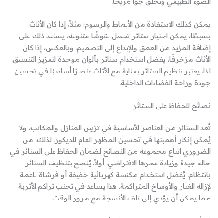
الضوء الطبيعي وتخلق جوًا مريحًا.
يمكن كذلك الاستفادة من الأنماط والرسوم؛ مثلاً، إذا كان الأثاث
بسيطًا، يمكن اختيار ستائر تحمل نقوشًا متنوعة، يساعد ذلك على
إضافة المزيد من العمق والإبداع إلى التصميم. وبالعكس، إذا كان
الأثاث مزخرفًا، يفضل استخدام ستائر بألوان موحدة لتعزيز التنسيق.
لذا، يعتبر تنظيم الستائر بعناية مع الأثاث عنصرًا أساسيًا في تحسين
جودة وراحة الفضاءات الداخلية.
نصائح للحفاظ على الستائر
تُعد الستائر من العناصر الأساسية في تزيين المنازل والمكاتب، ولا
يُمكن إنكار أهميتها في تحسين المظهر العام للديكور. لذلك، من
الضروري اتباع مجموعة من النصائح لضمان الحفاظ على الستائر في
حالة جيدة وزيادة عمرها الافتراضي. أولاً، يُنصح بتنظيف الستائر
بانتظام. يُفضل استخدام مكنسة كهربائية خفيفة أو فرشاة ناعمة
لإزالة الغبار والأوساخ المتراكمة. هذا يساعد في تجنب تراكم الأتربة
مما يمكن أن يؤدي إلى تلف الأنسجة مع مرور الوقت.