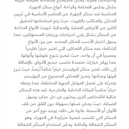
بشكل يعكس الفخامة والراحة. أنواع ستائر الجهراء
المناسبة تعد ستائر الجهراء من العناصر الأساسية في تزيين
المنازل والمكاتب بالكويت، حيث يتم استخدامها لتحقيق
الكثير من الأغراض العملية والجمالية. تنوعت الأنواع المتاحة
من الستائر بشكل يلبي احتياجات ورغبات المستهلكين، مما
يسهل اختيار الأنسب للمكان المحدد. من بين الأنواع
الشائعة، نجد ستائر القماش، التي تعتبر خياراً تقليدياً
وعصرياً في آن واحد، حيث تتميز بتنوع نقوشها وألوانها،
مما يوفر خيارات متعددة تناسب جميع الأذواق. بالإضافة
إلى ذلك، تعتبر ستائر البوليستر خياراً شائعاً أيضاً، حيث تبرز
قوتها ومتانتها. يتميز القماش المصنوع من البوليستر
بقدرته على تحمل العوامل الجوية المختلفة، مما يجعله
خياراً مناسباً للبيئات الداخلية والخارجية. تعد هذه الستائر
مثالية للأشخاص الذين يبحثون عن حل جذاب وسهل
الصيانة، حيث يمكن غسلها بسهولة دون القلق من تلف
الألوان أو الأنسجة. علاوة على ذلك، يوجد نوع آخر من
الستائر التي تكتسب شعبية متزايدة في الجهراء، وهو
الستائر الشفافة والداكنة. يمكن استخدام الستائر الشفافة