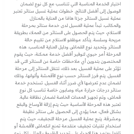
اختيار الخدمة المناسبة التي تتناسب مع كل نوع لضمان
الوصول إلى أفضل النتائج. خطوات عملية غسيل ستائر تعتبر
عملية غسيل الستائر جزءًا هامًا من العناية بالمنازل
والمكاتب. تبدأ عملية الغسيل لدى خدمة ستائر بمرحلة
الاستلام، حيث يتم الحصول على الستائر من العملاء بطريقة
مريحة وسلسة. يتأكد موظفو الاستلام من تقييم حالة
الستائر وتحديد نوع القماش ودليل العناية المناسب. هذه
المرحلة أمر حيوي لتوفير أفضل خدمة ممكنة، حيث يقوم
المختصون بتدوين أي ملاحظات خاصة عن الستائر التي قد
تؤثر على عملية الغسيل. بعد ذلك، تنتقل الستائر إلى مرحلة
الغسيل. يتم فرز الستائر حسب نوع الأقمشة وألوانها، وذلك
لضمان عدم تعرضها لأي ضرر أثناء الغسيل. تستخدم خدمة
ستائر درجات حرارة مياه وصابون خاصة تناسب كل نوع
قماش، وتم تجهيز المعدات الخاصة لضمان نظافة عالية.
تعتبر هذه المرحلة الأساسية حيث يتم إزالة الأوساخ والبقع
بشكل فعال، مما يؤدي إلى الحصول على ستائر نظيفة
ومشرقة. يتبع عملية الغسيل مرحلة التجفيف، حيث يتم
استخدام تقنيات تجفيف متقدمة تمنع انكماش الأقمشة أو
تلفها. يعتمد هذا الإجراء على تحديد الظروف المثلى لكل نوع