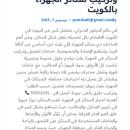
بالكويت
By
qmedia85@gmail.com
ديسمبر 7, 2025
في عالم الديكور المنزلي، بتفضل كتير من البيوت في
الكويت الاهتمام بكل تفصيلة بتغيّر شكل المكان، ومن أهم
الحاجات دي ستائر الجهراء اللي بقت جزء أساسي من أناقة
البيت وتنظيم الإضاءة والخصوصية. خدمات تفصيل وتركيب
الستائر في الجهراء بقت بتقدم حلول متنوعة وعصرية
تناسب كل الأذواق، سواء للبيوت أو المكاتب، مع خامات
قوية وشغل محترف يضمن لك نتيجة راقية تعيش سنين.
وعلشان كل عميل ليه احتياجات مختلفة، الشركات في
الجهراء بقت بتوفر تصميمات تفصيل حسب الطلب
وتركيب دقيق بأعلى جودة. اتصل الان : 55502051
أهمية اختيار الستائر في الجهراء تلعب الستائر دورًا حيويًا
في تزيين المنازل والمكاتب، حيث تساهم بشكل كبير في
خلق الجو العام للغرفة. يمكن أن تؤثر الألوان والأنماط
والخامات المستخدمة في الستائر على الشعور بالراحة
والمزاج العام. في منطقة الجهراء، حيث يتسم المناخ