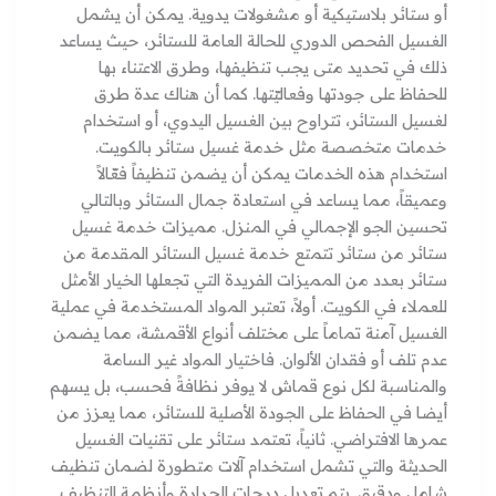
أو ستائر بلاستيكية أو مشغولات يدوية. يمكن أن يشمل
الغسيل الفحص الدوري للحالة العامة للستائر، حيث يساعد
ذلك في تحديد متى يجب تنظيفها، وطرق الاعتناء بها
للحفاظ على جودتها وفعاليّتها. كما أن هناك عدة طرق
لغسيل الستائر، تتراوح بين الغسيل اليدوي، أو استخدام
خدمات متخصصة مثل خدمة غسيل ستائر بالكويت.
استخدام هذه الخدمات يمكن أن يضمن تنظيفاً فعّالاً
وعميقاً، مما يساعد في استعادة جمال الستائر وبالتالي
تحسين الجو الإجمالي في المنزل. مميزات خدمة غسيل
ستائر من ستائر تتمتع خدمة غسيل الستائر المقدمة من
ستائر بعدد من المميزات الفريدة التي تجعلها الخيار الأمثل
للعملاء في الكويت. أولاً، تعتبر المواد المستخدمة في عملية
الغسيل آمنة تماماً على مختلف أنواع الأقمشة، مما يضمن
عدم تلف أو فقدان الألوان. فاختيار المواد غير السامة
والمناسبة لكل نوع قماش لا يوفر نظافةً فحسب، بل يسهم
أيضا في الحفاظ على الجودة الأصلية للستائر، مما يعزز من
عمرها الافتراضي. ثانياً، تعتمد ستائر على تقنيات الغسيل
الحديثة والتي تشمل استخدام آلات متطورة لضمان تنظيف
شامل ودقيق. يتم تعديل درجات الحرارة وأنظمة التنظيف