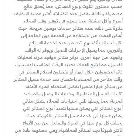
حسب مستوى التلوث ونوع القماش، مما يُحقق نتائج
مضمونة وفعّالة. بفضل هذه التقنيات، تُعتبر عملية التنظيف
أسرع وأقل مشقة، مما يسهم في توفير وقت العملاء.
علاوة على ذلك، تقدم ستائر خدمات توصيل مريحة، حيث
تُمكن العملاء من الاستفادة من الخدمة دون الحاجة إلى
نقل الستائر بأنفسهم. تتضمن هذه الخدمة الاستلام
والتوزيع، مما يسهل الإجراءات للعميل ويوفر له الوقت
والجهد. من جهة أخرى، توفر ستائر مواعيد مرنة لعمليات
الغسيل، مما يتيح للعملاء تحديد الوقت المناسب لهم، سواء
كانوا مشغولين خلال النهار أو يفضلون استلام الستائر في
وقت متأخر من المساء. باختصار، تعد خدمة غسيل الستائر
من ستائر خيارا متميزا بفضل استخدام المواد الآمنة،
تقنيات الغسيل المتطورة، وخدمات التوصيل والمواعيد
المرنة، مما يجعلها تلبي احتياجات العملاء بشكل مثالي.
أنواع الستائر التي يمكن غسلها تتعدد أنواع الستائر التي
يمكن غسلها في خدمة غسيل الستائر بالكويت، حيث
يختلف كل نوع منها في المواد والتعامل. من بين الأنواع
الأكثر شيوعًا نجد الستائر القماشية، وهي مصنوعة عادة من