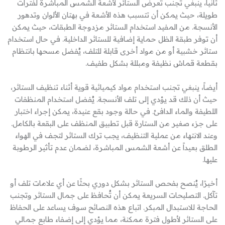
ثانياً، ينبغي تجنب تعرض الستائر لأشعة الشمس المباشرة لفترات
طويلة، حيث يمكن أن تتسبب هذه الأشعة في بهتان الألوان وتدهور
الأنسجة. من المفيد استخدام الستائر مزدوجة الطبقات، حيث يمكن
أن توفر طبقة الظل حماية إضافية للستائر الداخلية. في حال استخدام
ستائر خشبية أو من مواد أخرى قابلة للتلف، يُفضل مسحها بانتظام
بقطعة قماش نظيفة ومبللة بشكل طفيف.
أيضاً، ينبغي تجنب استخدام مواد كيميائية قوية أثناء تنظيف الستائر،
حيث أن ذلك قد يؤدي إلى تلف الأنسجة. يُفضل استخدام المنظفات
اللطيفة والماء الدافئ. في حالة وجود بقع عنيدة، يمكن إجراء اختبار
على جزء صغير من الستارة قبل تطبيق المنظف على البقعة بالكامل.
وعند الانتهاء من عملية التنظيف، يجب ترك الستائر لتجف في الهواء
الطلق بعيداً عن أشعة الشمس المباشرة، لضمان عدم تأثير الرطوبة
عليها.
أخيرًا، يُنصح بفحص الستائر بشكل دوري بحثًا عن أي علامات تلف أو
تآكل. التصليحات السريعة يمكن أن تُحافظ على جمال الستائر وتجنب
الحاجة للاستبدال المبكر. اتباع هذه النصائح سوف يساعد على الحفاظ
على الستائر لأطول فترة ممكنة، مما يؤدي إلى إضفاء طابع جمالي