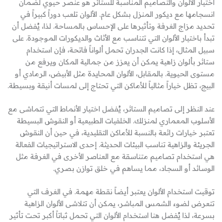
اختيار الألوان والتصاميم المناسبة للستائر هو عنصر حيوي لضمان
انسجامها مع ديكور المنزل بشكل عام. الألوان تلعب دوراً كبيراً في
تحديد مزاج الغرفة وتأثيرها على الإحساس بالمساحة. لذا، يُفضل أن
تبدأ باختيار الألوان التي تتناسب مع الأثاث والديكورات الموجودة. على
سبيل المثال، إذا كانت الجدران تحمل ألواناً فاتحة، فإن استخدام
ستائر بألوان زاهية يمكن أن يعزز من جمالية المكان ويرفع من
مستوى الحيوية. بالمقابل، الألوان المحايدة مثل الأبيض، الرمادي أو
البيج، تظل خياراً مثالياً للأماكن التي تحتاج إلى لمسات أنيقة وبسيطة.
عند النظر إلى تصاميم الستائر، يُفضل اختيار الأنماط التي تتماشى مع
الأسلوب المعماري لمنزلك. الخلفيات الطبيعية أو النقوش البسيطة
تعتبر خيارات رائعة بالنسبة للأماكن التقليدية، في حين أن النقوش
الجريئة والزاهية تناسب البيئات الحديثة. إحدى الاستراتيجيات الفعالة
هي استخدام تصاميم متناسقة مع العناصر الأخرى في الغرفة مثل
الوسائد أو السجاد، مما يساهم في خلق توازن بصري.
توقيت استخدام الألوان يعتبر أيضاً نقطة مهمة. في الغرف التي
تتعرض لضوء الشمس المباشر، يمكن أن تتلاشى الألوان الزاهية
بسرعة، لذا يُفضل هنا استخدام الألوان التي تحمل ثباتاً أكبر تحت تأثير