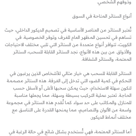
وذوقهم الشخصي.
أنواع الستائر المتاحة في السوق
تُعتبر الستائر من العناصر الأساسية في تصميم الديكور الداخلي، حيث
تساهم في تحسين المظهر العام للغرف وتوفر الخصوصية. في
الكويت، تتوافر أنواع متعددة من الستائر التي تلبي مختلف الاحتياجات
والأذواق. من بين هذه الأنواع، نجد الستائر القابلة للسحب، الستائر
المعتمة، والستائر الشفافة.
الستائر القابلة للسحب هي خيار مثالي للأشخاص الذين يرغبون في
التحكم في كمية الضوء التي تدخل إلى الغرفة. هذه الستائر مصممة
لتكون سهلة الاستخدام، حيث يمكن سحبها لأعلى أو لأسفل حسب
الحاجة. تعتبر عملية التركيب بسيطة وسهلة، مما يجعلها مناسبة
للمنازل والمكاتب على حد سواء. كما تُقدم هذه الستائر في مجموعة
واسعة من الألوان والتصاميم، مما يمنحها القدرة على التناسق مع
مختلف أنماط الديكور.
أما الستائر المعتمة، فهي تُستخدم بشكل شائع في حالة الرغبة في