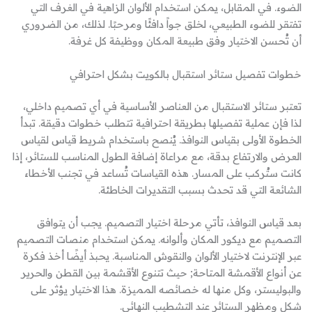
الضوء. في المقابل، يمكن استخدام الألوان الزاهية في الغرف التي
تفتقر للضوء الطبيعي، لخلق جواً دافئًا ومرحبًا. لذلك، من الضروري
أن تُحسن الاختيار وفق طبيعة المكان ووظيفة كل غرفة.
خطوات تفصيل ستائر استقبال بالكويت بشكل احترافي
تعتبر ستائر الاستقبال من العناصر الأساسية في أي تصميم داخلي،
لذا فإن عملية تفصيلها بطريقة احترافية تتطلب خطوات دقيقة. تبدأ
الخطوة الأولى بقياس النوافذ. يُنصح باستخدام شريط قياس لقياس
العرض والارتفاع بدقة، مع مراعاة إضافة الطول المناسب للستائر، إذا
كانت ستُركب على المسار. هذه القياسات تُساعد في تجنب الأخطاء
الشائعة التي قد تحدث بسبب التقديرات الخاطئة.
بعد قياس النوافذ، تأتي مرحلة اختيار التصميم. يجب أن يتوافق
التصميم مع ديكور المكان وألوانه. يمكن استخدام منصات التصميم
عبر الإنترنت لاختيار الألوان والنقوش المناسبة. يحبذ أيضًا أخذ فكرة
عن أنواع الأقمشة المتاحة; حيث تتنوع الأقشمة بين القطن والحرير
والبوليستر، وكل منها له خصائصه المميزة. هذا الاختيار يؤثر على
شكل ومظهر الستائر عند التشطيب النهائي.