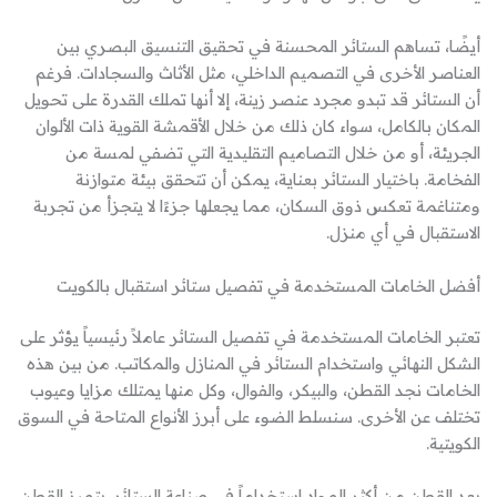
أيضًا، تساهم الستائر المحسنة في تحقيق التنسيق البصري بين
العناصر الأخرى في التصميم الداخلي، مثل الأثاث والسجادات. فرغم
أن الستائر قد تبدو مجرد عنصر زينة، إلا أنها تملك القدرة على تحويل
المكان بالكامل، سواء كان ذلك من خلال الأقمشة القوية ذات الألوان
الجريئة، أو من خلال التصاميم التقليدية التي تضفي لمسة من
الفخامة. باختيار الستائر بعناية، يمكن أن تتحقق بيئة متوازنة
ومتناغمة تعكس ذوق السكان، مما يجعلها جزءًا لا يتجزأ من تجربة
الاستقبال في أي منزل.
أفضل الخامات المستخدمة في تفصيل ستائر استقبال بالكويت
تعتبر الخامات المستخدمة في تفصيل الستائر عاملاً رئيسياً يؤثر على
الشكل النهائي واستخدام الستائر في المنازل والمكاتب. من بين هذه
الخامات نجد القطن، والبيكر، والفوال، وكل منها يمتلك مزايا وعيوب
تختلف عن الأخرى. سنسلط الضوء على أبرز الأنواع المتاحة في السوق
الكويتية.
يعد القطن من أكثر المواد استخداماً في صناعة الستائر. يتميز القطن