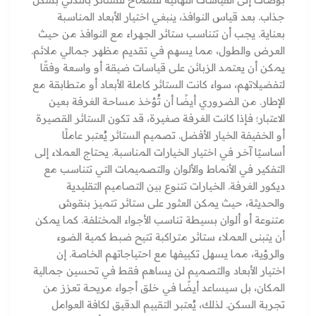
جذاب. بعد قياس النوافذ، ينبغي اختيار الأبعاد المناسبة
بعناية. يجب أن تتناسب ستائر الجهراء مع النوافذ من حيث
العرض والطول، مما يسهم في تقديم مظهر جمالي ملائم.
يمكن أن يعتمد الزبائن على قياسات ضيقة أو واسعة وفقًا
لتفضيلاتهم، سواء كانت الستائر كاملة الأبعاد أو متطابقة مع
الإطار. من الضروري أيضًا أن تُؤخذ مساحة الغرفة بعين
الاعتبار؛ فإذا كانت الغرفة صغيرة، قد تكون الستائر القصيرة
أو الخفيفة الخيار الأفضل. تصميم الستائر يُعتبر عاملًا
أساسيًا آخر في اختيار الخيارات المناسبة. يحتاج العملاء إلى
التفكير في الأنماط والألوان والتصميمات التي تتناسب مع
ديكور الغرفة. الخيارات تتنوع بين التصاميم التقليدية
والحديثة، حيث يمكن العثور على ستائر تتميز بنقوش
متنوعة أو ألوان بسيطة تناسب الأجواء المختلفة. كما يمكن
أن يتبنى العملاء ستائر متراكبة تتيح ضبط كمية الضوء
والرؤية، مما يسهل تكييفها مع احتياجاتهم الخاصة. إن
اختيار الأبعاد والتصميم لن يساهم فقط في تحسين جمالية
المكان، بل سيساعد أيضًا في خلق أجواء مريحة تعزز من
تجربة السكن. لذلك، يُعتبر التقييم الدقيق لكافة العوامل