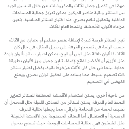
مهمًا في تكميل جمال الأثاث والمفروشات. من خلال التنسيق الجيد
بين الستائر وبقية عناصر الديكور، يمكن تعزيز جمالية المساحات
الداخلية وتحقيق تناغم بصري. عند اختيار الستائر المناسبة، يتعين
مراعاة الألوان، الأقمشة، والنمط العام للأثاث.
تتيح الستائر فرصة كبيرة لإضافة عنصر متناغم أو متباين مع الأثاث،
حسب الرغبة في تصميم الغرفة. على سبيل المثال، في حال كان
الأثاث ذا ألوان دافئة مثل البني أو البيج، يمكن اختيار ستائر بألوان باردة
مثل الأزرق أو الأخضر الفاتح لإضفاء تباين جميل يبرز الألوان بطريقة
جذابة. بينما في حال كان الأثاث مزخرفًا بقوة، يفضل اختيار ستائر
ذات تصميم بسيط، مما يساعد على تحقيق توازن بصري ويمنع
الفوضى في التصميم.
من ناحية أخرى، يمكن استخدام الأقمشة المختلفة للستائر لتعزيز
النمط العام للغرفة. يمكن لستائر من القماش الثقيلة مثل المخمل أن
تضيف لمسة من الفخامة والرقي، مما يجعلها مثالية للغرف
الرسمية أو الاستقبال. أما الستائر المصنوعة من الأقمشة الخفيفة
مثل الشيفون فهي مثالية للمساحات اليومية، حيث تسمح بدخول