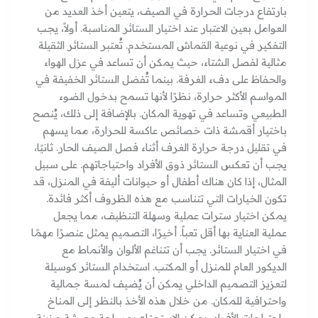
بارتفاع درجات الحرارة في الصيف، يتعين أخذ العديد من
العوامل بعين الاعتبار عند اختيار الستائر المناسبة. أولاً، يجب
التفكير في نوعية القماش المستخدم. تُعتبر الستائر الثقيلة
مثالية لفصل الشتاء، حيث يمكن أن تساعد في عزل الهواء
والحفاظ على دفء الغرفة. بينما تُفضل الستائر الخفيفة في
المواسم الأكثر حرارة، نظرًا لأنها تسمح بدخول الضوء
الطبيعي وتساعد في تهوية المكان. بالإضافة إلى ذلك، يُنصح
باختيار أقمشة ذات خصائص عاكسة للحرارة، مما يسهم
في تقليل درجة حرارة الغرف أثناء فصل الصيف الحار. ثانيًا،
يجب أن تعكس الستائر ذوق الأفراد واحتياجاتهم. على سبيل
المثال، إذا كان هناك أطفال أو حيوانات أليفة في المنزل، قد
تكون الخيارات التي تتناسب مع هذه الظروف أكثر فائدة.
يمكن اختيار سترات عملية وسهلة التنظيف، مما يجعل
عملية العناية بها أقل تعباً. أخيرًا، التصميم يمثل عنصرًا مهمًا
في اختيار الستائر. يجب أن تتناغم الألوان والأنماط مع
الديكور العام للمنزل أو المكتب. استخدام الستائر كوسيلة
لتعزيز التصميم الداخلي يمكن أن يُضيف لمسة جمالية
واحترافية للمكان. من خلال هذه الأخذ بالنظر إلى المناخ
واحتياجات الأفراد، يمكن الاستمتاع بمساحة معيشة مزينة