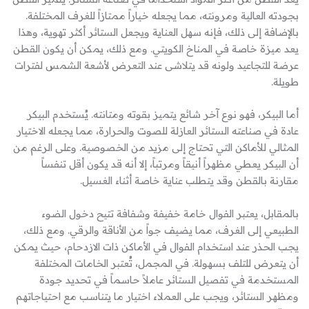
بجودته العالية ومرونته، مما يجعله خياراً ممتازاً للغرف المختلفة.
بالإضافة إلى ذلك، فإنه سهل العناية ويجعل الستائر أكثر تهوية، وهذا
يعد ميزة خاصة في المناخ الكويتي. ومع ذلك، يمكن أن يكون القطن
عرضة للتجاعيد ولونه قد يتلاشى عند التعرض لأشعة الشمس لفترات
طويلة.
أما البيكر، فهو نوع آخر شائع يتميز بقوته ومتانته. يُستخدم البيكر
عادة في صناعته الستائر العازلة للصوت والحرارة، مما يجعله الاختيار
المثالي للأماكن التي تحتاج إلى مزيد من الخصوصية. وعلى الرغم من
أن البيكر يعطي مظهراً أنيقاً ومرتباً، إلا أنه قد يكون أقل تنفساً
مقارنة بالقطن وقد يتطلب عناية خاصة أثناء الغسيل.
بالمقابل، يعتبر الفوال خامة خفيفة وشفافة تتيح دخول الضوء
الطبيعي إلى الغرف، مما يضيف جواً من الأناقة والرقي. ومع ذلك،
يجب الحذر عند استخدام الفوال في الأماكن ذات الازدحام، حيث يمكن
أن يتعرض للتلف بسهولة. في المجمل، تُعتبر الخامات المختلفة
المستخدمة في تفصيل الستائر عاملاً حاسماً في تحديد جودة
ومظهر الستائر، ويجب على العملاء اختيار ما يتناسب مع احتياجاتهم