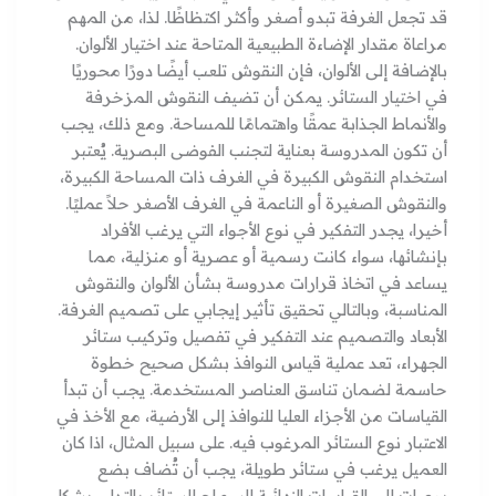
قد تجعل الغرفة تبدو أصغر وأكثر اكتظاظًا. لذا، من المهم
مراعاة مقدار الإضاءة الطبيعية المتاحة عند اختيار الألوان.
بالإضافة إلى الألوان، فإن النقوش تلعب أيضًا دورًا محوريًا
في اختيار الستائر. يمكن أن تضيف النقوش المزخرفة
والأنماط الجذابة عمقًا واهتمامًا للمساحة. ومع ذلك، يجب
أن تكون المدروسة بعناية لتجنب الفوضى البصرية. يُعتبر
استخدام النقوش الكبيرة في الغرف ذات المساحة الكبيرة،
والنقوش الصغيرة أو الناعمة في الغرف الأصغر حلاً عمليًا.
أخيرا، يجدر التفكير في نوع الأجواء التي يرغب الأفراد
بإنشائها، سواء كانت رسمية أو عصرية أو منزلية، مما
يساعد في اتخاذ قرارات مدروسة بشأن الألوان والنقوش
المناسبة، وبالتالي تحقيق تأثير إيجابي على تصميم الغرفة.
الأبعاد والتصميم عند التفكير في تفصيل وتركيب ستائر
الجهراء، تعد عملية قياس النوافذ بشكل صحيح خطوة
حاسمة لضمان تناسق العناصر المستخدمة. يجب أن تبدأ
القياسات من الأجزاء العليا للنوافذ إلى الأرضية، مع الأخذ في
الاعتبار نوع الستائر المرغوب فيه. على سبيل المثال، اذا كان
العميل يرغب في ستائر طويلة، يجب أن تُضاف بضع
بوصات إلى القياسات النهائية للسماح للستائر بالتدلي بشكل