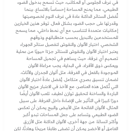
في غرف الجلوس أو المكاتب، حيث تسمح بدخول الضوء
الطبيعي، مما يمنح المساحة إحساساً بالاتساع. بينما
تُفضل الستائر الداكنة عادة في غرف النوم لخصوصيتها
وقدرتها على حجب الضوء بشكل فعال. توفر هذين الخيارين
إمكانيات متعددة لتتناسب مع أي نمط داخلي، مما يسمح
للمستخدمين بالتبديل بحسب متطلباتهم وذوقهم
الشخصي. اختيار الألوان والنقوش لتفصيل ستائر الجهراء
يعتبر اختيار الألوان والنقوش للستائر جزءًا حيويًا من عملية
تصميم أي غرفة، حيث يساهم في تجميل المساحة
ويعكس ذوق الأفراد. في البداية، يجب مراعاة الألوان
الموجودة بالفعل في الغرفة، مثل ألوان الجدران والأثاث،
لضمان تنسيق بصري متكامل. يُفضل عادةً اختيار الألوان
التي تُكمل هذه العناصر، مع الأخذ في الاعتبار مزيج الألوان
الباردة والساخنة لتحقيق توازن لطيف. تلعب الألوان أيضًا
دورًا كبيرًا في التأثير على الإضاءة داخل الغرفة. على سبيل
المثال، الألوان الفاتحة مثل الأبيض والبيج يمكن أن تعكس
الضوء الطبيعي وتساعد على جعل المساحات تبدو أكبر
وأكثر اتساعًا. من جهة أخرى، الألوان الداكنة مثل الأزرق
الغامق أو الأخضر يمكن أن تضفي طابعًا مريحًا وهادئًا، لكن