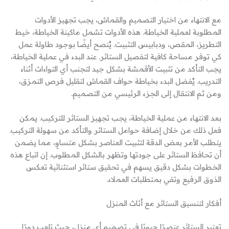
مع الانتهاء من اختيار التصميم والقماش، يجب تجهيز الأدوات
المطلوبة لعملية الخياطة. هذه الأدوات تشمل ماكينة الخياطة، خيط
التطريز، المقص، ودبابيس التثبيت. يُنصح أيضًا بوجود طاولة عمل
كي توفر مساحة كافية لتفصيل الستائر. عند البدء في عملية الخياطة،
يجب التأكد من تثبيت الأقمشة بشكل جيد لتجنب أي التواءات أثناء
التدريب. يُفضل البدء بخياطة حواف القماش لتقليل فرص التمزق،
ومن ثم الانتقال إلى الجزء الرئيسي من التصميم.
بعد الانتهاء من عملية الخياطة، يجب تجهيز الستائر للتركيب. يمكن
فعل ذلك من خلال إضافة حوامل الستائر والتأكد من سهولة التركيب.
يتطلب الأمر بعض الدقة لتثبيت العناصر بشكل متساوٍ، مما يضمن
أن تحافظ الستائر على جودتها وتظهر بالشكل المطلوب. إن اتباع هذه
الخطوات بشكل دقيق يسهم في تحقيق ستائر استثنائية تعكس
الذوق الرفيع وتفي بمتطلبات العملاء.
أفكار لتنسيق الستائر مع أثاث المنزل
تعتبر الستائر عنصرًا حيويًا في تصميم أي منزل، حيث تلعب دورًا