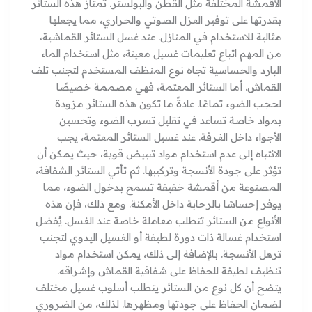
الأقمشة المختلفة مثل القطن والبولستر. تمتاز هذه الستائر
بقدرتها على توفير العزل الصوتي والحراري، مما يجعلها
مثالية للاستخدام في المنازل. عند غسل الستائر القماشية،
من المهم اتباع تعليمات غسيل معينة، مثل استخدام الماء
البارد والحساسية تجاه نوع المنظف المستخدم لتجنب تلف
القماش. أما الستائر المعتمة، فهي مصممة خصيصًا
لحجب الضوء تمامًا. عادةً ما تكون هذه الستائر مزودة
بمواد خاصة تساعد في تقليل تسرب الضوء وتحسين
الأجواء داخل الغرفة. عند غسيل الستائر المعتمة، يجب
الانتباه إلى عدم استخدام مواد تبييض قوية، حيث يمكن أن
تؤثر على جودة الأنسجة وتركيبها. ثم تأتي الستائر الشفافة،
المصنوعة من أقمشة خفيفة تسمح بدخول الضوء، مما
يوفر إحساسًا بالرحابة داخل الأمكنة. ومع ذلك، فإن هذه
الأنواع من الستائر تتطلب معاملة خاصة عند الغسل. يُفضل
استخدام غسالة ذات دورة لطيفة أو الغسيل اليدوي لتجنب
ترهل الأنسجة. بالإضافة إلى ذلك، يمكن استخدام مواد
تنظيف لطيفة للحفاظ على شفافية القماش وإشراقه.
يتضح أن كل نوع من الستائر يتطلب أسلوب غسيل مختلف
لضمان الحفاظ على جودتها ومظهرها. لذلك، من الضروري