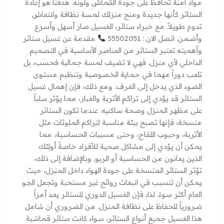
مواد آمنة تحافظ على جودة القماش ولونه. هدفنا هو إعادة
الستائر كأنها جديدة ومنح منزلك لمسة نظافة وانتعاش
تدوم طويلاً. مع خبراء ستائر، الغسيل صار أسهل وأسرع
وأضمن. اتصل الان : 55502051
مقدمة عن غسيل ستائر
وأهميته تعتبر الستائر من العناصر الأساسية في التصميم
الداخلي لأي منزل. فهي لا تضيف لمسة جمالية فحسب، بل
تلعب دوراً مهما في حماية الخصوصية وتنظيم مستوى
الضوء الذي يدخل إلى الغرف. ومع ذلك، فإن إهمال غسيل
الستائر قد يؤدي إلى تراكم الأتربة والغبار، مما يؤثر سلباً
على مظهر المنزل وصحة ساكنيه. عندما تكون الستائر
متسخة، فإنها تصبح بيئة مناسبة لتراكم الملوثات مثل
الأتربة، وحبوب اللقاح، وحتى مسببات الحساسية، مما
يمكن أن يؤدي إلى مشاكل صحية للأفراد خاصةً أولئك
الذين يعانون من الحساسية أو الربو. وبالإضافة إلى ذلك،
تؤثر الستائر المتسخة على جودة الهواء داخل المنزل، حيث
يمكن أن تتسبب في انبعاث روائح غير مستحبة وتجعل الجو
العام أكثر سوءً. لذا، فإن الغسيل الدوري للستائر يعد أمراً
ضرورياً للحفاظ على نظافة المنزل. من الضروري أن شامل
هذا الغسيل جميع أنواع الستائر، سواء كانت ستائر قماشية