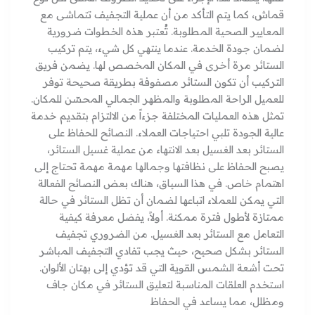
قماش، كما يتم التأكد من أن عملية التجفيف تتماشى مع
المعايير الصحية المطلوبة. تُعتبر هذه الخطوات ضرورية
لضمان جودة الخدمة. عندما ينتهي كل شيء، يتم تركيب
الستائر مرة أخرى في المكان المخصص لها. يضمن فريق
التركيب أن تكون الستائر مصفوفة بطريقة صحيحة توفر
للعميل الراحة المطلوبة والمظهر الجمالي المحسّن للمكان.
تمثل هذه العمليات المختلفة جزءاً من الالتزام بتقديم خدمة
عالية الجودة تلبي احتياجات العملاء. النصائح للحفاظ على
الستائر بعد الغسيل بعد الانتهاء من عملية غسيل الستائر،
يصبح الحفاظ على نظافتها وجمالها مهمة مهمة تحتاج إلى
اهتمام خاص. في هذا السياق، هناك بعض النصائح الفعالة
التي يمكن للعملاء اتباعها لضمان أن تظل الستائر في حالة
ممتازة لأطول فترة ممكنة. أولاً، يفضل معرفة كيفية
التعامل مع الستائر بعد الغسيل. من الضروري تجفيف
الستائر بشكل صحيح، حيث يجب تفادي التجفيف المباشر
تحت أشعة الشمس القوية التي قد تؤدي إلى بهتان الألوان.
استخدم العلقات المناسبة لتعليق الستائر في مكان جاف
ومظلل، مما يساعد في الحفاظ